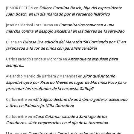
Fallece Carolina Bosch, hija del expresidente
JUNIOR BRETÓN
en
Juan Bosch, en un día marcado por el recuerdo histórico
Comunitarios convocan a una
Josefina Marisol Lora Duran
en
marcha contra el despojo ancestral en las tierras de Tavera-Bao
Exitosa 3ra edición del Maratón ‘5K Corriendo por Ti’ en
Liliana
en
Jarabacoa a favor de niños con parálisis cerebral
Antes que te expulsen para
Carlos Ricardo Fondeur Moronta
en
siempre…
¿Por qué Antonio
Alejandro Merelo de Barberá y Menéndez
en
Espaillat optó por Ricardo Nieves en lugar de Martínez Pozo para
presentar los resultados de la encuesta Gallup?
«El trágico destino de un árbitro gallero: asesinado
Carlos mitre
en
a tiros en Palmarejo, Villa González»
«Caso Calamar sacude a Santiago de los
Carlos mitre
en
Caballeros: siete empresarios en el ojo de la tormenta»
Onguito contra Cerati, mis redes están repletas de
Mariposa
en