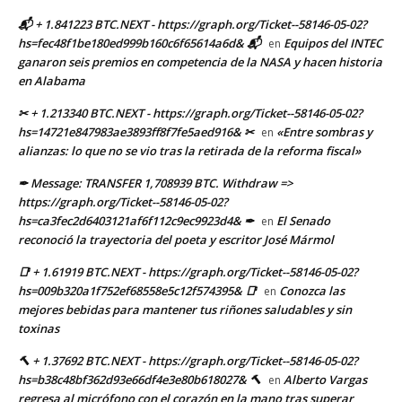
📬 + 1.841223 BTC.NEXT - https://graph.org/Ticket--58146-05-02?
hs=fec48f1be180ed999b160c6f65614a6d& 📬
Equipos del INTEC
en
ganaron seis premios en competencia de la NASA y hacen historia
en Alabama
✂ + 1.213340 BTC.NEXT - https://graph.org/Ticket--58146-05-02?
hs=14721e847983ae3893ff8f7fe5aed916& ✂
«Entre sombras y
en
alianzas: lo que no se vio tras la retirada de la reforma fiscal»
✒ Message: TRANSFER 1,708939 BTC. Withdraw =>
https://graph.org/Ticket--58146-05-02?
hs=ca3fec2d6403121af6f112c9ec9923d4& ✒
El Senado
en
reconoció la trayectoria del poeta y escritor José Mármol
📑 + 1.61919 BTC.NEXT - https://graph.org/Ticket--58146-05-02?
hs=009b320a1f752ef68558e5c12f574395& 📑
Conozca las
en
mejores bebidas para mantener tus riñones saludables y sin
toxinas
🔨 + 1.37692 BTC.NEXT - https://graph.org/Ticket--58146-05-02?
hs=b38c48bf362d93e66df4e3e80b618027& 🔨
Alberto Vargas
en
regresa al micrófono con el corazón en la mano tras superar