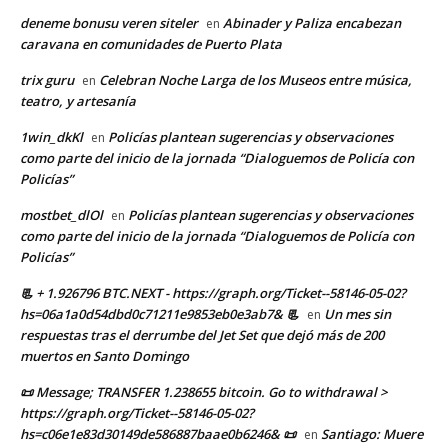
deneme bonusu veren siteler
Abinader y Paliza encabezan
en
caravana en comunidades de Puerto Plata
trix guru
Celebran Noche Larga de los Museos entre música,
en
teatro, y artesanía
1win_dkKl
Policías plantean sugerencias y observaciones
en
como parte del inicio de la jornada “Dialoguemos de Policía con
Policías”
mostbet_dlOl
Policías plantean sugerencias y observaciones
en
como parte del inicio de la jornada “Dialoguemos de Policía con
Policías”
📃 + 1.926796 BTC.NEXT - https://graph.org/Ticket--58146-05-02?
hs=06a1a0d54dbd0c71211e9853eb0e3ab7& 📃
Un mes sin
en
respuestas tras el derrumbe del Jet Set que dejó más de 200
muertos en Santo Domingo
📜 Message; TRANSFER 1.238655 bitcoin. Go to withdrawal >
https://graph.org/Ticket--58146-05-02?
hs=c06e1e83d30149de586887baae0b6246& 📜
Santiago: Muere
en