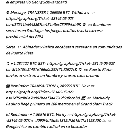
el empresario Georg Schwarzbartl
⚙ Message; TRANSFER 1,266806 BTC. Withdraw =>
https://graph.org/Ticket--58146-05-02?
hs=d37611bd948867be131a3ec73059dab9& ⚙
Reuniones
en
secretas en Santiago: los juegos ocultos tras la carrera
presidencial del PRM
Serta
Abinader y Paliza encabezan caravana en comunidades
en
de Puerto Plata
📁 + 1.281127 BTC.GET - https://graph.org/Ticket--58146-05-02?
hs=8f1b10fe5f401e166d0c237f71d2677c& 📁
Puerto Plata:
en
lluvias arrastran a un hombre y causan caos urbano
📨 Reminder: TRANSACTION 1,246656 BTC. Next =>
https://graph.org/Ticket--58146-05-02?
hs=7df5cdb0a78d92beaf3a4796d60fbcbb& 📨
Marileidy
en
Paulino llegó primero en 200 metros en el Grand Slam Track
📈 Reminder- + 1,50516 BTC. Verify >> https://graph.org/Ticket-
-58146-05-02?hs=d090f4c13d9e1815df2615f7fa1158d0& 📈
en
Google hizo un cambio radical en su buscador