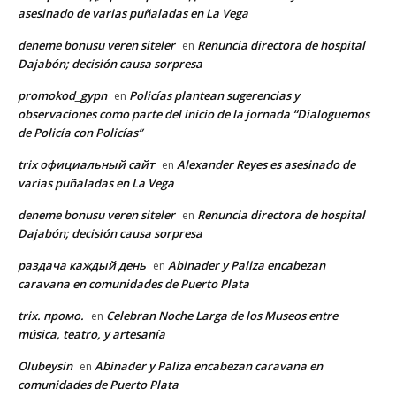
asesinado de varias puñaladas en La Vega
deneme bonusu veren siteler
Renuncia directora de hospital
en
Dajabón; decisión causa sorpresa
promokod_gypn
Policías plantean sugerencias y
en
observaciones como parte del inicio de la jornada “Dialoguemos
de Policía con Policías”
trix официальный сайт
Alexander Reyes es asesinado de
en
varias puñaladas en La Vega
deneme bonusu veren siteler
Renuncia directora de hospital
en
Dajabón; decisión causa sorpresa
раздача каждый день
Abinader y Paliza encabezan
en
caravana en comunidades de Puerto Plata
trix. промо.
Celebran Noche Larga de los Museos entre
en
música, teatro, y artesanía
Olubeysin
Abinader y Paliza encabezan caravana en
en
comunidades de Puerto Plata