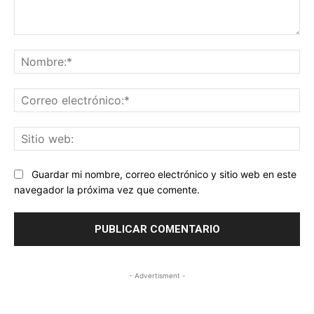
Comentario:
No
Co
ele
Sit
we
Guardar mi nombre, correo electrónico y sitio web en este
navegador la próxima vez que comente.
- Advertisment -