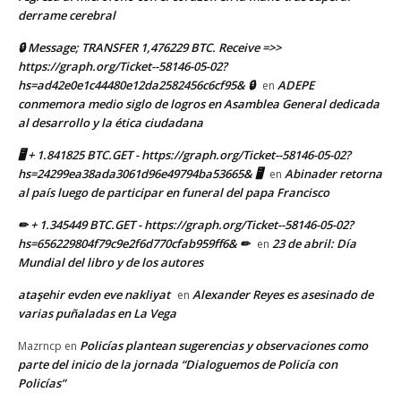
derrame cerebral
🔒 Message; TRANSFER 1,476229 BTC. Receive =>>
https://graph.org/Ticket--58146-05-02?
hs=ad42e0e1c44480e12da2582456c6cf95& 🔒
ADEPE
en
conmemora medio siglo de logros en Asamblea General dedicada
al desarrollo y la ética ciudadana
🖥 + 1.841825 BTC.GET - https://graph.org/Ticket--58146-05-02?
hs=24299ea38ada3061d96e49794ba53665& 🖥
Abinader retorna
en
al país luego de participar en funeral del papa Francisco
✏ + 1.345449 BTC.GET - https://graph.org/Ticket--58146-05-02?
hs=656229804f79c9e2f6d770cfab959ff6& ✏
23 de abril: Día
en
Mundial del libro y de los autores
ataşehir evden eve nakliyat
Alexander Reyes es asesinado de
en
varias puñaladas en La Vega
Policías plantean sugerencias y observaciones como
Mazrncp
en
parte del inicio de la jornada “Dialoguemos de Policía con
Policías”