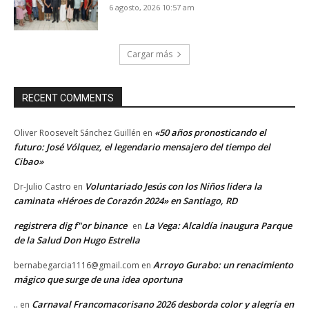
6 agosto, 2026 10:57 am
Cargar más
RECENT COMMENTS
«50 años pronosticando el
Oliver Roosevelt Sánchez Guillén
en
futuro: José Vólquez, el legendario mensajero del tiempo del
Cibao»
Voluntariado Jesús con los Niños lidera la
Dr-Julio Castro
en
caminata «Héroes de Corazón 2024» en Santiago, RD
registrera dig f"or binance
La Vega: Alcaldía inaugura Parque
en
de la Salud Don Hugo Estrella
Arroyo Gurabo: un renacimiento
bernabegarcia1116@gmail.com
en
mágico que surge de una idea oportuna
Carnaval Francomacorisano 2026 desborda color y alegría en
..
en