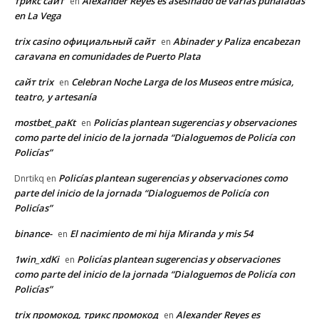
трикс сайт
Alexander Reyes es asesinado de varias puñaladas
en
en La Vega
trix casino официальный сайт
Abinader y Paliza encabezan
en
caravana en comunidades de Puerto Plata
сайт trix
Celebran Noche Larga de los Museos entre música,
en
teatro, y artesanía
mostbet_paKt
Policías plantean sugerencias y observaciones
en
como parte del inicio de la jornada “Dialoguemos de Policía con
Policías”
Policías plantean sugerencias y observaciones como
Dnrtikq
en
parte del inicio de la jornada “Dialoguemos de Policía con
Policías”
binance-
El nacimiento de mi hija Miranda y mis 54
en
1win_xdKi
Policías plantean sugerencias y observaciones
en
como parte del inicio de la jornada “Dialoguemos de Policía con
Policías”
trix промокод, трикс промокод
Alexander Reyes es
en