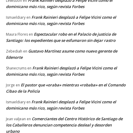
Frank Rainieri desplazó a Felipe Vicini como el
Lewisdon
en
dominicano más rico, según revista Forbes
Frank Rainieri desplazó a Felipe Vicini como el
Ismaeldiary
en
dominicano más rico, según revista Forbes
Espectacular robo en el Palacio de justicia de
Maura Flores
en
Santiago: los expedientes que se esfumaron sin dejar rastro
Gustavo Martínez asume como nuevo gerente de
Zebediah
en
Edenorte
Frank Rainieri desplazó a Felipe Vicini como el
Shanecrums
en
dominicano más rico, según revista Forbes
El pastor que «oraba» mientras «robaba» en el Comando
Jorge
en
Cibao de la Policía
Frank Rainieri desplazó a Felipe Vicini como el
Ismaeldiary
en
dominicano más rico, según revista Forbes
Comerciantes del Centro Histórico de Santiago de
Jean valjean
en
los Caballeros denuncian competencia desleal y desorden
urbano