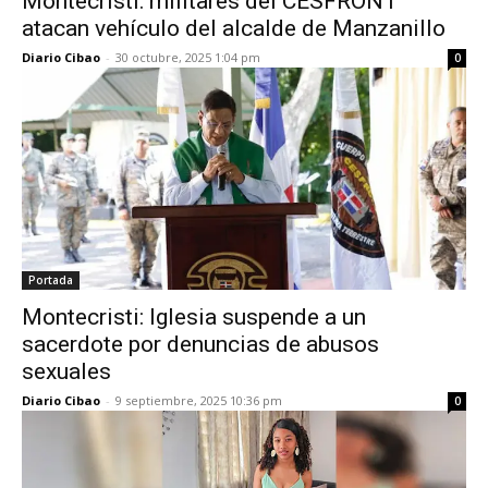
Montecristi: militares del CESFRONT
atacan vehículo del alcalde de Manzanillo
Diario Cibao
-
30 octubre, 2025 1:04 pm
0
Portada
Montecristi: Iglesia suspende a un
sacerdote por denuncias de abusos
sexuales
Diario Cibao
-
9 septiembre, 2025 10:36 pm
0