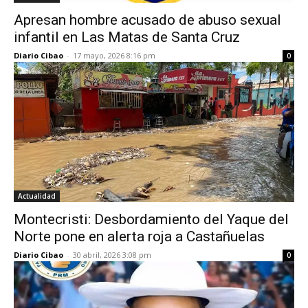
Apresan hombre acusado de abuso sexual
infantil en Las Matas de Santa Cruz
Diario Cibao
-
17 mayo, 2026 8:16 pm
0
Actualidad
Montecristi: Desbordamiento del Yaque del
Norte pone en alerta roja a Castañuelas
Diario Cibao
-
30 abril, 2026 3:08 pm
0