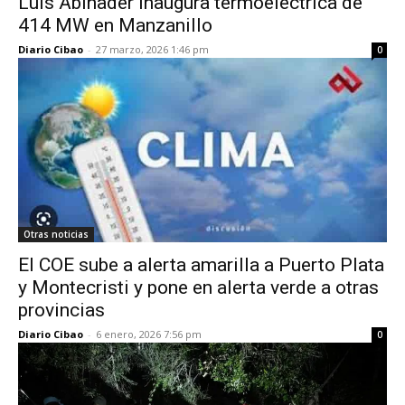
Luis Abinader inaugura termoeléctrica de
414 MW en Manzanillo
Diario Cibao
-
27 marzo, 2026 1:46 pm
0
Otras noticias
El COE sube a alerta amarilla a Puerto Plata
y Montecristi y pone en alerta verde a otras
provincias
Diario Cibao
-
6 enero, 2026 7:56 pm
0