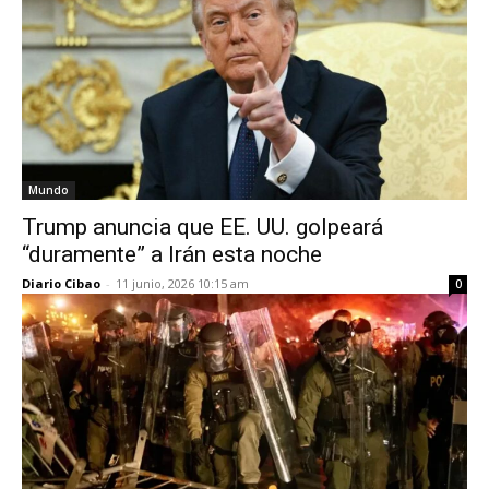
Mundo
Trump anuncia que EE. UU. golpeará
“duramente” a Irán esta noche
Diario Cibao
-
11 junio, 2026 10:15 am
0