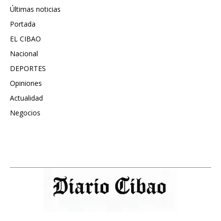
Últimas noticias
6417
Portada
5572
EL CIBAO
3681
Nacional
991
DEPORTES
896
Opiniones
615
Actualidad
496
Negocios
475