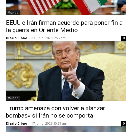
Mundo
EEUU e Irán firman acuerdo para poner fin a
la guerra en Oriente Medio
Diario Cibao
-
18 junio, 2026 5:55 pm
0
Mundo
Trump amenaza con volver a «lanzar
bombas» si Irán no se comporta
Diario Cibao
-
17 junio, 2026 10:39 am
0