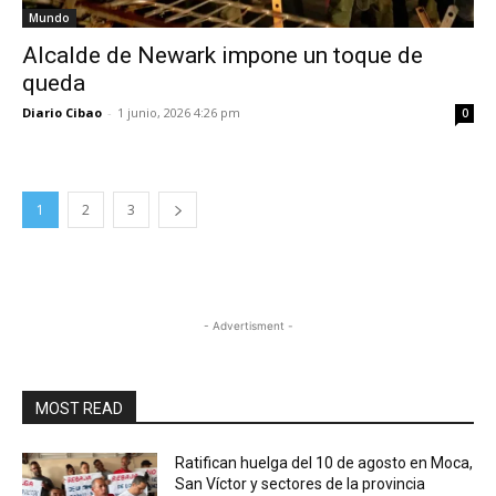
Mundo
Alcalde de Newark impone un toque de
queda
Diario Cibao
-
1 junio, 2026 4:26 pm
0
1
2
3
- Advertisment -
MOST READ
Ratifican huelga del 10 de agosto en Moca,
San Víctor y sectores de la provincia