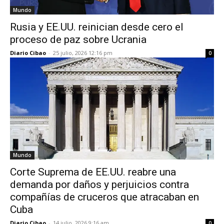
Mundo
Rusia y EE.UU. reinician desde cero el
proceso de paz sobre Ucrania
Diario Cibao
-
25 julio, 2026 12:16 pm
0
Mundo
Corte Suprema de EE.UU. reabre una
demanda por daños y perjuicios contra
compañías de cruceros que atracaban en
Cuba
Diario Cibao
-
14 julio, 2026 9:16 am
0