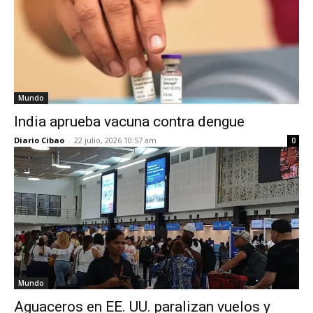
Mundo
India aprueba vacuna contra dengue
Diario Cibao
-
22 julio, 2026 10:57 am
0
Mundo
Aguaceros en EE. UU. paralizan vuelos y