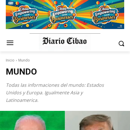
Inicio
Mundo
MUNDO
Todas las informaciones del mundo: Estados
Unidos y Europa. Igualmente Asia y
Latinoamerica.