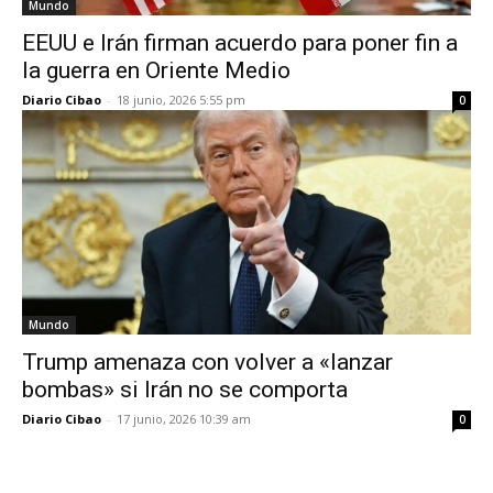
Mundo
EEUU e Irán firman acuerdo para poner fin a
la guerra en Oriente Medio
Diario Cibao
-
18 junio, 2026 5:55 pm
0
Mundo
Trump amenaza con volver a «lanzar
bombas» si Irán no se comporta
Diario Cibao
-
17 junio, 2026 10:39 am
0