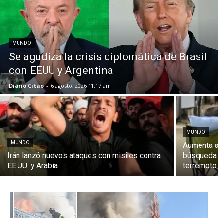
MUNDO
Se agudiza la crisis diplomática de Brasil
con EEUU y Argentina
Diario Cibao
-
6 agosto, 2026 11:17 am
MUNDO
MUNDO
Aumenta a
Irán lanzó nuevos ataques con misiles contra
búsqueda 
EE.UU. y Arabia
terremoto