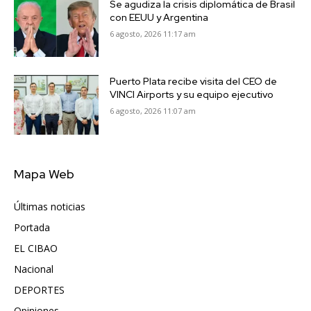
Se agudiza la crisis diplomática de Brasil
con EEUU y Argentina
6 agosto, 2026 11:17 am
Puerto Plata recibe visita del CEO de
VINCI Airports y su equipo ejecutivo
6 agosto, 2026 11:07 am
Mapa Web
Últimas noticias
6417
Portada
5571
EL CIBAO
3681
Nacional
991
DEPORTES
896
Opiniones
615