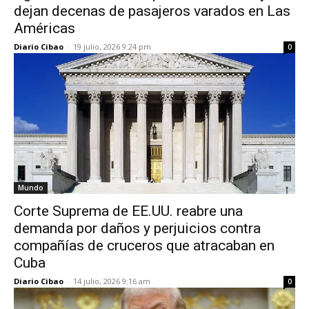
dejan decenas de pasajeros varados en Las
Américas
Diario Cibao
-
19 julio, 2026 9:24 pm
0
Mundo
Corte Suprema de EE.UU. reabre una
demanda por daños y perjuicios contra
compañías de cruceros que atracaban en
Cuba
Diario Cibao
-
14 julio, 2026 9:16 am
0