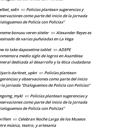
lbet_seEn
Policías plantean sugerencias y
en
servaciones como parte del inicio de la jornada
ialoguemos de Policía con Policías”
neme bonusu veren siteler
Alexander Reyes es
en
esinado de varias puñaladas en La Vega
w to take dapoxetine tablet
ADEPE
en
nmemora medio siglo de logros en Asamblea
neral dedicada al desarrollo y la ética ciudadana
lyaris darknet_upkn
Policías plantean
en
gerencias y observaciones como parte del inicio
 la jornada “Dialoguemos de Policía con Policías”
mgomg_mykl
Policías plantean sugerencias y
en
servaciones como parte del inicio de la jornada
ialoguemos de Policía con Policías”
orifem
Celebran Noche Larga de los Museos
en
tre música, teatro, y artesanía