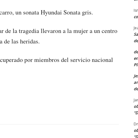
Is
 carro, un sonata Hyundai Sonata gris.
co
Je
r de la tragedia llevaron a la mujer a un centro
Sa
 de las heridas.
de
de
en
ecuperado por miembros del servicio nacional
Pl
Je
am
de
Ja
ob
“D
Dn
ob
“D