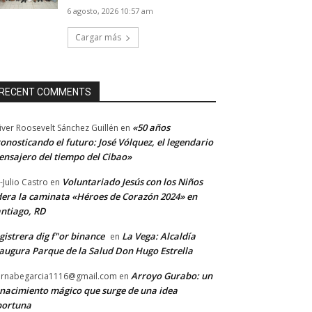
6 agosto, 2026 10:57 am
Cargar más
RECENT COMMENTS
«50 años
iver Roosevelt Sánchez Guillén
en
onosticando el futuro: José Vólquez, el legendario
nsajero del tiempo del Cibao»
Voluntariado Jesús con los Niños
-Julio Castro
en
dera la caminata «Héroes de Corazón 2024» en
ntiago, RD
gistrera dig f"or binance
La Vega: Alcaldía
en
augura Parque de la Salud Don Hugo Estrella
Arroyo Gurabo: un
rnabegarcia1116@gmail.com
en
nacimiento mágico que surge de una idea
portuna