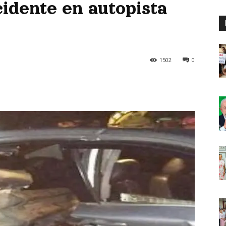
idente en autopista
1502
0