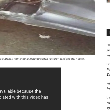
Ol
pr
me
 del menor, muriendo al instante según narraron testigos del hecho.
Dr
li
Sa
re
in
be
re
o