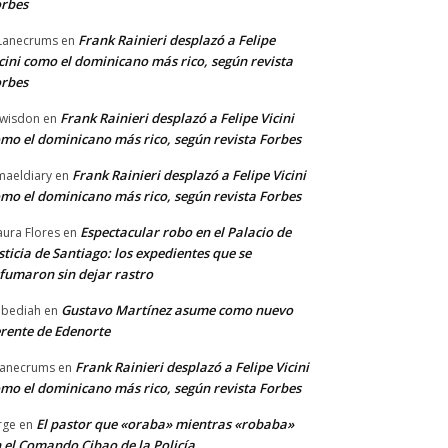
rbes
Frank Rainieri desplazó a Felipe
Lanecrums
en
cini como el dominicano más rico, según revista
rbes
Frank Rainieri desplazó a Felipe Vicini
wisdon
en
mo el dominicano más rico, según revista Forbes
Frank Rainieri desplazó a Felipe Vicini
maeldiary
en
mo el dominicano más rico, según revista Forbes
Espectacular robo en el Palacio de
ura Flores
en
sticia de Santiago: los expedientes que se
fumaron sin dejar rastro
Gustavo Martínez asume como nuevo
bediah
en
rente de Edenorte
Frank Rainieri desplazó a Felipe Vicini
anecrums
en
mo el dominicano más rico, según revista Forbes
El pastor que «oraba» mientras «robaba»
rge
en
 el Comando Cibao de la Policía