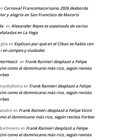
Carnaval Francomacorisano 2026 desborda
en
lor y alegría en San Francisco de Macorís
da
Alexander Reyes es asesinado de varias
en
ñaladas en La Vega
Explican por qué en el Cibao se habla con
gela
en
 i en campos y ciudades
terHeact
Frank Rainieri desplazó a Felipe
en
cini como el dominicano más rico, según revista
rbes
Frank Rainieri desplazó a Felipe
msothyEtema
en
cini como el dominicano más rico, según revista
rbes
Frank Rainieri desplazó a Felipe Vicini
wisdon
en
mo el dominicano más rico, según revista Forbes
Frank Rainieri desplazó a Felipe
bertHeerm
en
cini como el dominicano más rico, según revista