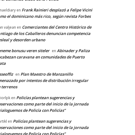
Frank Rainieri desplazó a Felipe Vicini
maeldiary
en
mo el dominicano más rico, según revista Forbes
Comerciantes del Centro Histórico de
an valjean
en
ntiago de los Caballeros denuncian competencia
sleal y desorden urbano
neme bonusu veren siteler
Abinader y Paliza
en
cabezan caravana en comunidades de Puerto
ata
sseoffiz
Plan Maestro de Manzanillo
en
enazado por intentos de distribución irregular
 terrenos
Policías plantean sugerencias y
riorlpk
en
servaciones como parte del inicio de la jornada
ialoguemos de Policía con Policías”
Policías plantean sugerencias y
rtikl
en
servaciones como parte del inicio de la jornada
ialoguemos de Policía con Policías”