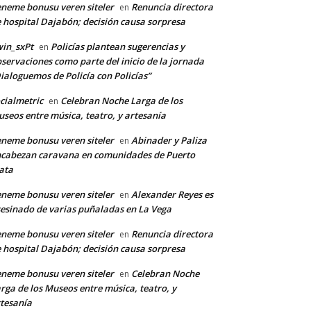
neme bonusu veren siteler
Renuncia directora
en
 hospital Dajabón; decisión causa sorpresa
in_sxPt
Policías plantean sugerencias y
en
servaciones como parte del inicio de la jornada
ialoguemos de Policía con Policías”
cialmetric
Celebran Noche Larga de los
en
seos entre música, teatro, y artesanía
neme bonusu veren siteler
Abinader y Paliza
en
cabezan caravana en comunidades de Puerto
ata
neme bonusu veren siteler
Alexander Reyes es
en
esinado de varias puñaladas en La Vega
neme bonusu veren siteler
Renuncia directora
en
 hospital Dajabón; decisión causa sorpresa
neme bonusu veren siteler
Celebran Noche
en
rga de los Museos entre música, teatro, y
tesanía