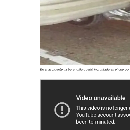
En el accidente, la barandilla quedó incrustada en el cuerpo