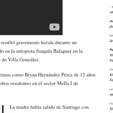
..
co
A
pu
An
la
resultó gravemente herida durante un
Pe
o en la autopista Joaquín Balaguer en la
Vi
 de Villa González.
Fo
Ti
víctimas como Bryan Hernández Pérez de 12 años
Vi
Fo
os residentes en el sector Mella I de
Le
co
Fo
La madre había salido de Santiago con
Vi