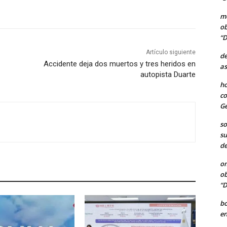
me
ob
“D
Artículo siguiente
de
Accidente deja dos muertos y tres heridos en
as
autopista Duarte
ho
co
Ge
so
su
de
o
ob
“D
b
en