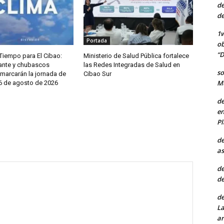
de
de
1w
Portada
ob
“D
Tiempo para El Cibao:
Ministerio de Salud Pública fortalece
ante y chubascos
las Redes Integradas de Salud en
so
 marcarán la jornada de
Cibao Sur
Mu
 6 de agosto de 2026
de
en
Pl
de
as
de
de
de
La
ar