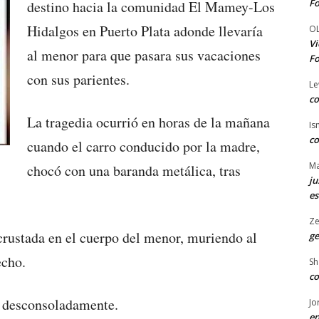
Fo
destino hacia la comunidad El Mamey-Los
Hidalgos en Puerto Plata adonde llevaría
O
Vi
al menor para que pasara sus vacaciones
Fo
con sus parientes.
Le
co
La tragedia ocurrió en horas de la mañana
Is
co
cuando el carro conducido por la madre,
Ma
chocó con una baranda metálica, tras
ju
es
Ze
ncrustada en el cuerpo del menor, muriendo al
ge
echo.
Sh
co
e desconsoladamente.
Jo
en