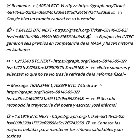
📈 Reminder- + 1,50516 BTC. Verify >> https://graph.org/Ticket-
-58146-05-02?hs=d090f4c13d9e1815df2615f7fa1158d0& 📈
en
Google hizo un cambio radical en su buscador
📬 + 1.841223 BTC.NEXT - https://graph.org/Ticket--58146-05-02?
hs=fec48f1be180ed999b160c6f65614a6d& 📬
Equipos del INTEC
en
ganaron seis premios en competencia de la NASA y hacen historia
en Alabama
✂ + 1.213340 BTC.NEXT - https://graph.org/Ticket--58146-05-02?
hs=14721e847983ae3893ff8f7fe5aed916& ✂
«Entre sombras y
en
alianzas: lo que no se vio tras la retirada de la reforma fiscal»
✒ Message: TRANSFER 1,708939 BTC. Withdraw =>
https://graph.org/Ticket--58146-05-02?
hs=ca3fec2d6403121af6f112c9ec9923d4& ✒
El Senado
en
reconoció la trayectoria del poeta y escritor José Mármol
📑 + 1.61919 BTC.NEXT - https://graph.org/Ticket--58146-05-02?
hs=009b320a1f752ef68558e5c12f574395& 📑
Conozca las
en
mejores bebidas para mantener tus riñones saludables y sin
toxinas