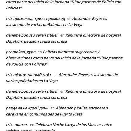
como parte del inicio de la jornada “Dialoguemos de Policía con
Policías”
trix промокод, трикс промокод
Alexander Reyes es
en
asesinado de varias puñaladas en La Vega
deneme bonusu veren siteler
Renuncia directora de hospital
en
Dajabón; decisión causa sorpresa
promokod_gypn
Policías plantean sugerencias y
en
observaciones como parte del inicio de la jornada “Dialoguemos
de Policía con Policías”
trix официальный сайт
Alexander Reyes es asesinado de
en
varias puñaladas en La Vega
deneme bonusu veren siteler
Renuncia directora de hospital
en
Dajabón; decisión causa sorpresa
раздача каждый день
Abinader y Paliza encabezan
en
caravana en comunidades de Puerto Plata
trix. промо.
Celebran Noche Larga de los Museos entre
en
música, teatro, y artesanía