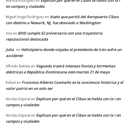
Explican por qué en el Cibao se habla con la i
Martha Rodriguez
en
en campos y ciudades
Vuelo que partió del Aeropuerto Cibao
Miguel Angel Rodriguez
en
con destino a Newark, NJ, fue desviado a Washington
BHD cumple 52 aniversario con una trayectoria
Ana
en
reputacional destacada
Julia
Helicóptero donde viajaba el presidente de Irán sufre un
en
accidente
Vaguada traerá intensas lluvias y tormentas
Alfredo Batista
en
eléctricas a República Dominicana este martes 21 de mayo
Francisco Alberto Caamaño es la conciencia histórica y el
Rafael
en
valor patrio en un solo ser
Explican por qué en el Cibao se habla con la i en
Nicolas Espinal
en
campos y ciudades
Explican por qué en el Cibao se habla con la i en
Nicolas Espinal
en
campos y ciudades