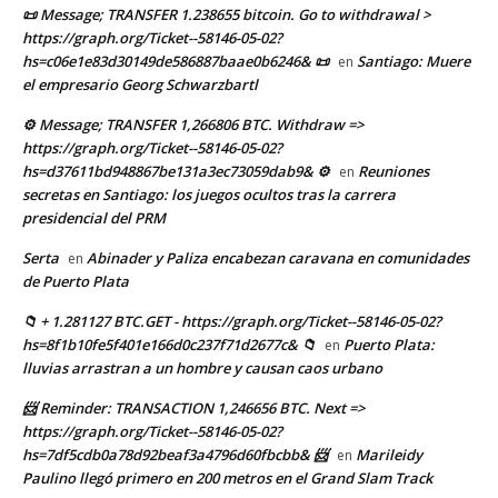
📜 Message; TRANSFER 1.238655 bitcoin. Go to withdrawal >
https://graph.org/Ticket--58146-05-02?
hs=c06e1e83d30149de586887baae0b6246& 📜
Santiago: Muere
en
el empresario Georg Schwarzbartl
⚙ Message; TRANSFER 1,266806 BTC. Withdraw =>
https://graph.org/Ticket--58146-05-02?
hs=d37611bd948867be131a3ec73059dab9& ⚙
Reuniones
en
secretas en Santiago: los juegos ocultos tras la carrera
presidencial del PRM
Serta
Abinader y Paliza encabezan caravana en comunidades
en
de Puerto Plata
📁 + 1.281127 BTC.GET - https://graph.org/Ticket--58146-05-02?
hs=8f1b10fe5f401e166d0c237f71d2677c& 📁
Puerto Plata:
en
lluvias arrastran a un hombre y causan caos urbano
📨 Reminder: TRANSACTION 1,246656 BTC. Next =>
https://graph.org/Ticket--58146-05-02?
hs=7df5cdb0a78d92beaf3a4796d60fbcbb& 📨
Marileidy
en
Paulino llegó primero en 200 metros en el Grand Slam Track