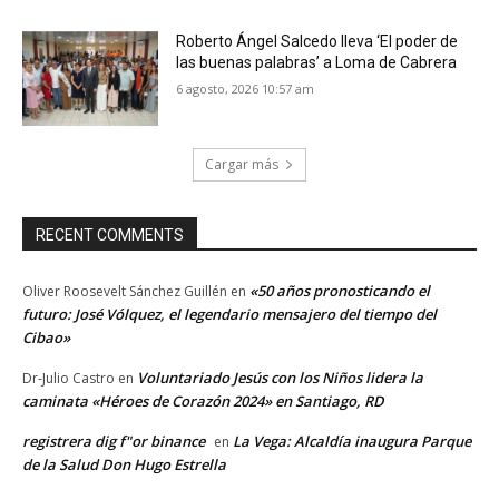
Roberto Ángel Salcedo lleva ‘El poder de
las buenas palabras’ a Loma de Cabrera
6 agosto, 2026 10:57 am
Cargar más
RECENT COMMENTS
«50 años pronosticando el
Oliver Roosevelt Sánchez Guillén
en
futuro: José Vólquez, el legendario mensajero del tiempo del
Cibao»
Voluntariado Jesús con los Niños lidera la
Dr-Julio Castro
en
caminata «Héroes de Corazón 2024» en Santiago, RD
registrera dig f"or binance
La Vega: Alcaldía inaugura Parque
en
de la Salud Don Hugo Estrella