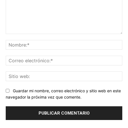
Comentario:
No
Co
ele
Sit
we
Guardar mi nombre, correo electrónico y sitio web en este
navegador la próxima vez que comente.