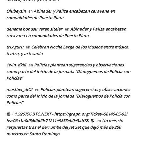
Olubeysin
Abinader y Paliza encabezan caravana en
en
comunidades de Puerto Plata
deneme bonusu veren siteler
Abinader y Paliza encabezan
en
caravana en comunidades de Puerto Plata
trix guru
Celebran Noche Larga de los Museos entre música,
en
teatro, y artesanía
1win_dkKl
Policías plantean sugerencias y observaciones
en
como parte del inicio de la jornada “Dialoguemos de Policía con
Policías”
mostbet_dlOl
Policías plantean sugerencias y observaciones
en
como parte del inicio de la jornada “Dialoguemos de Policía con
Policías”
📃 + 1.926796 BTC.NEXT - https://graph.org/Ticket--58146-05-02?
hs=06a1a0d54dbd0c71211e9853eb0e3ab7& 📃
Un mes sin
en
respuestas tras el derrumbe del Jet Set que dejó más de 200
muertos en Santo Domingo