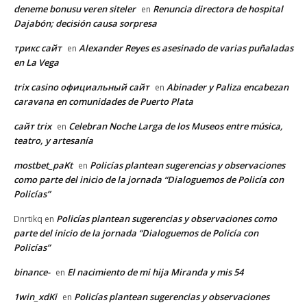
deneme bonusu veren siteler
Renuncia directora de hospital
en
Dajabón; decisión causa sorpresa
трикс сайт
Alexander Reyes es asesinado de varias puñaladas
en
en La Vega
trix casino официальный сайт
Abinader y Paliza encabezan
en
caravana en comunidades de Puerto Plata
сайт trix
Celebran Noche Larga de los Museos entre música,
en
teatro, y artesanía
mostbet_paKt
Policías plantean sugerencias y observaciones
en
como parte del inicio de la jornada “Dialoguemos de Policía con
Policías”
Policías plantean sugerencias y observaciones como
Dnrtikq
en
parte del inicio de la jornada “Dialoguemos de Policía con
Policías”
binance-
El nacimiento de mi hija Miranda y mis 54
en
1win_xdKi
Policías plantean sugerencias y observaciones
en