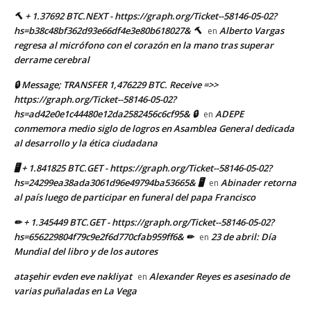
🔨 + 1.37692 BTC.NEXT - https://graph.org/Ticket--58146-05-02?
hs=b38c48bf362d93e66df4e3e80b618027& 🔨
Alberto Vargas
en
regresa al micrófono con el corazón en la mano tras superar
derrame cerebral
🔒 Message; TRANSFER 1,476229 BTC. Receive =>>
https://graph.org/Ticket--58146-05-02?
hs=ad42e0e1c44480e12da2582456c6cf95& 🔒
ADEPE
en
conmemora medio siglo de logros en Asamblea General dedicada
al desarrollo y la ética ciudadana
🖥 + 1.841825 BTC.GET - https://graph.org/Ticket--58146-05-02?
hs=24299ea38ada3061d96e49794ba53665& 🖥
Abinader retorna
en
al país luego de participar en funeral del papa Francisco
✏ + 1.345449 BTC.GET - https://graph.org/Ticket--58146-05-02?
hs=656229804f79c9e2f6d770cfab959ff6& ✏
23 de abril: Día
en
Mundial del libro y de los autores
ataşehir evden eve nakliyat
Alexander Reyes es asesinado de
en
varias puñaladas en La Vega