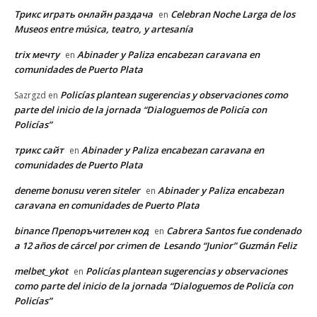
Трикс играть онлайн раздача
Celebran Noche Larga de los
en
Museos entre música, teatro, y artesanía
trix мечту
Abinader y Paliza encabezan caravana en
en
comunidades de Puerto Plata
Policías plantean sugerencias y observaciones como
Sazrgzd
en
parte del inicio de la jornada “Dialoguemos de Policía con
Policías”
трикс сайт
Abinader y Paliza encabezan caravana en
en
comunidades de Puerto Plata
deneme bonusu veren siteler
Abinader y Paliza encabezan
en
caravana en comunidades de Puerto Plata
binance Препоръчителен код
Cabrera Santos fue condenado
en
a 12 años de cárcel por crimen de Lesando “Junior” Guzmán Feliz
melbet_ykot
Policías plantean sugerencias y observaciones
en
como parte del inicio de la jornada “Dialoguemos de Policía con
Policías”