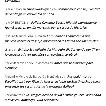
Constanza
Ulises Rodríguez y su compromiso con la juventud
Diario Cibao
en
de Santiago en encuentro político
Fallece Carolina Bosch, hija del expresidente
JUNIOR BRETÓN
en
Juan Bosch, en un día marcado por el recuerdo histórico
Comunitarios convocan a una
Josefina Marisol Lora Duran
en
marcha contra el despojo ancestral en las tierras de Tavera-Bao
Exitosa 3ra edición del Maratón ‘5K Corriendo por Ti’ en
Liliana
en
Jarabacoa a favor de niños con parálisis cerebral
Antes que te expulsen para
Carlos Ricardo Fondeur Moronta
en
siempre…
¿Por qué Antonio
Alejandro Merelo de Barberá y Menéndez
en
Espaillat optó por Ricardo Nieves en lugar de Martínez Pozo para
presentar los resultados de la encuesta Gallup?
«El trágico destino de un árbitro gallero: asesinado
Carlos mitre
en
a tiros en Palmarejo, Villa González»