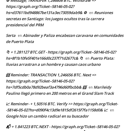
⚙ Message; TRANSFER 1,266806 BTC. Withdraw =>
https://graph.org/Ticket--58146-05-02?
hs=d37611bd948867be131a3ec73059dab9& ⚙
Reuniones
en
secretas en Santiago: los juegos ocultos tras la carrera
presidencial del PRM
Serta
Abinader y Paliza encabezan caravana en comunidades
en
de Puerto Plata
📁 + 1.281127 BTC.GET - https://graph.org/Ticket--58146-05-02?
hs=8f1b10fe5f401e166d0c237f71d2677c& 📁
Puerto Plata:
en
lluvias arrastran a un hombre y causan caos urbano
📨 Reminder: TRANSACTION 1,246656 BTC. Next =>
https://graph.org/Ticket--58146-05-02?
hs=7df5cdb0a78d92beaf3a4796d60fbcbb& 📨
Marileidy
en
Paulino llegó primero en 200 metros en el Grand Slam Track
📈 Reminder- + 1,50516 BTC. Verify >> https://graph.org/Ticket-
-58146-05-02?hs=d090f4c13d9e1815df2615f7fa1158d0& 📈
en
Google hizo un cambio radical en su buscador
📬 + 1.841223 BTC.NEXT - https://graph.org/Ticket--58146-05-02?