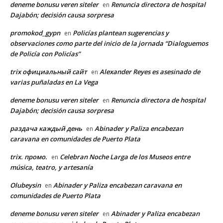
deneme bonusu veren siteler
Renuncia directora de hospital
en
Dajabón; decisión causa sorpresa
promokod_gypn
Policías plantean sugerencias y
en
observaciones como parte del inicio de la jornada “Dialoguemos
de Policía con Policías”
trix официальный сайт
Alexander Reyes es asesinado de
en
varias puñaladas en La Vega
deneme bonusu veren siteler
Renuncia directora de hospital
en
Dajabón; decisión causa sorpresa
раздача каждый день
Abinader y Paliza encabezan
en
caravana en comunidades de Puerto Plata
trix. промо.
Celebran Noche Larga de los Museos entre
en
música, teatro, y artesanía
Olubeysin
Abinader y Paliza encabezan caravana en
en
comunidades de Puerto Plata
deneme bonusu veren siteler
Abinader y Paliza encabezan
en