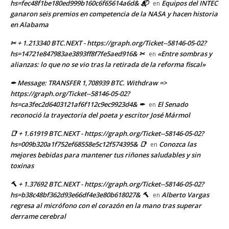
hs=fec48f1be180ed999b160c6f65614a6d& 📬
Equipos del INTEC
en
ganaron seis premios en competencia de la NASA y hacen historia
en Alabama
✂ + 1.213340 BTC.NEXT - https://graph.org/Ticket--58146-05-02?
hs=14721e847983ae3893ff8f7fe5aed916& ✂
«Entre sombras y
en
alianzas: lo que no se vio tras la retirada de la reforma fiscal»
✒ Message: TRANSFER 1,708939 BTC. Withdraw =>
https://graph.org/Ticket--58146-05-02?
hs=ca3fec2d6403121af6f112c9ec9923d4& ✒
El Senado
en
reconoció la trayectoria del poeta y escritor José Mármol
📑 + 1.61919 BTC.NEXT - https://graph.org/Ticket--58146-05-02?
hs=009b320a1f752ef68558e5c12f574395& 📑
Conozca las
en
mejores bebidas para mantener tus riñones saludables y sin
toxinas
🔨 + 1.37692 BTC.NEXT - https://graph.org/Ticket--58146-05-02?
hs=b38c48bf362d93e66df4e3e80b618027& 🔨
Alberto Vargas
en
regresa al micrófono con el corazón en la mano tras superar
derrame cerebral