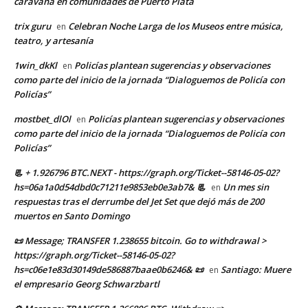
caravana en comunidades de Puerto Plata
trix guru
Celebran Noche Larga de los Museos entre música,
en
teatro, y artesanía
1win_dkKl
Policías plantean sugerencias y observaciones
en
como parte del inicio de la jornada “Dialoguemos de Policía con
Policías”
mostbet_dlOl
Policías plantean sugerencias y observaciones
en
como parte del inicio de la jornada “Dialoguemos de Policía con
Policías”
📃 + 1.926796 BTC.NEXT - https://graph.org/Ticket--58146-05-02?
hs=06a1a0d54dbd0c71211e9853eb0e3ab7& 📃
Un mes sin
en
respuestas tras el derrumbe del Jet Set que dejó más de 200
muertos en Santo Domingo
📜 Message; TRANSFER 1.238655 bitcoin. Go to withdrawal >
https://graph.org/Ticket--58146-05-02?
hs=c06e1e83d30149de586887baae0b6246& 📜
Santiago: Muere
en
el empresario Georg Schwarzbartl