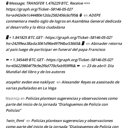
🔒 Message; TRANSFER 1,476229 BTC. Receive =>>
https://graph.org/Ticket--58146-05-02?
hs=ad42e0e1c44480e12da2582456c6cf95& 🔒
ADEPE
en
conmemora medio siglo de logros en Asamblea General dedicada
al desarrollo y la ética ciudadana
🖥 + 1.841825 BTC.GET - https://graph.org/Ticket--58146-05-02?
hs=24299ea38ada3061d96e49794ba53665& 🖥
Abinader retorna
en
al país luego de participar en funeral del papa Francisco
✏ + 1.345449 BTC.GET - https://graph.org/Ticket--58146-05-02?
hs=656229804f79c9e2f6d770cfab959ff6& ✏
23 de abril: Día
en
Mundial del libro y de los autores
ataşehir evden eve nakliyat
Alexander Reyes es asesinado de
en
varias puñaladas en La Vega
Policías plantean sugerencias y observaciones como
Mazrncp
en
parte del inicio de la jornada “Dialoguemos de Policía con
Policías”
1win_lhml
Policías plantean sugerencias y observaciones
en
como parte del inicio de la jornada “Dialoguemos de Policía con