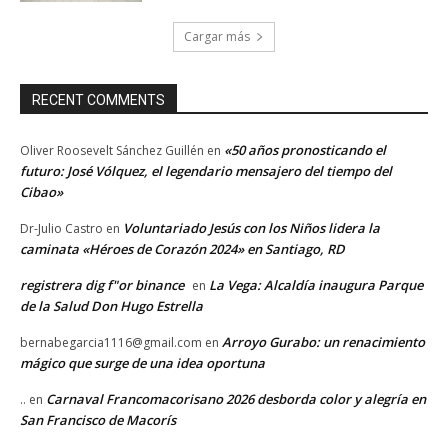
Cargar más
RECENT COMMENTS
«50 años pronosticando el
Oliver Roosevelt Sánchez Guillén
en
futuro: José Vólquez, el legendario mensajero del tiempo del
Cibao»
Voluntariado Jesús con los Niños lidera la
Dr-Julio Castro
en
caminata «Héroes de Corazón 2024» en Santiago, RD
registrera dig f"or binance
La Vega: Alcaldía inaugura Parque
en
de la Salud Don Hugo Estrella
Arroyo Gurabo: un renacimiento
bernabegarcia1116@gmail.com
en
mágico que surge de una idea oportuna
Carnaval Francomacorisano 2026 desborda color y alegría en
..
en
San Francisco de Macorís