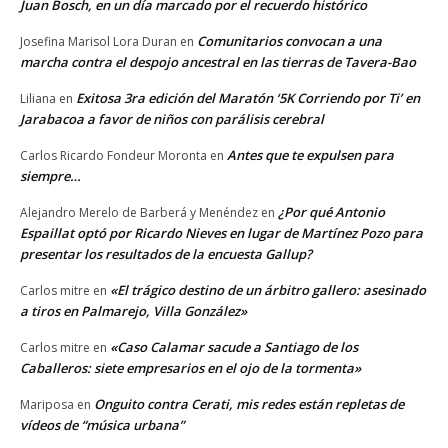
Juan Bosch, en un día marcado por el recuerdo histórico
Comunitarios convocan a una
Josefina Marisol Lora Duran
en
marcha contra el despojo ancestral en las tierras de Tavera-Bao
Exitosa 3ra edición del Maratón ‘5K Corriendo por Ti’ en
Liliana
en
Jarabacoa a favor de niños con parálisis cerebral
Antes que te expulsen para
Carlos Ricardo Fondeur Moronta
en
siempre…
¿Por qué Antonio
Alejandro Merelo de Barberá y Menéndez
en
Espaillat optó por Ricardo Nieves en lugar de Martínez Pozo para
presentar los resultados de la encuesta Gallup?
«El trágico destino de un árbitro gallero: asesinado
Carlos mitre
en
a tiros en Palmarejo, Villa González»
«Caso Calamar sacude a Santiago de los
Carlos mitre
en
Caballeros: siete empresarios en el ojo de la tormenta»
Onguito contra Cerati, mis redes están repletas de
Mariposa
en
vídeos de “música urbana”