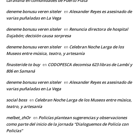
caravana en comunidades de Puerto Plata
deneme bonusu veren siteler
Alexander Reyes es asesinado de
en
varias puñaladas en La Vega
deneme bonusu veren siteler
Renuncia directora de hospital
en
Dajabón; decisión causa sorpresa
deneme bonusu veren siteler
Celebran Noche Larga de los
en
Museos entre música, teatro, y artesanía
finasteride to buy
CODOPESCA decomisa 623 libras de Lambí y
en
806 en Samaná
deneme bonusu veren siteler
Alexander Reyes es asesinado de
en
varias puñaladas en La Vega
social boss
Celebran Noche Larga de los Museos entre música,
en
teatro, y artesanía
melbet_zhOr
Policías plantean sugerencias y observaciones
en
como parte del inicio de la jornada “Dialoguemos de Policía con
Policías”