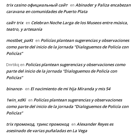
trix casino официальный сайт
Abinader y Paliza encabezan
en
caravana en comunidades de Puerto Plata
сайт trix
Celebran Noche Larga de los Museos entre música,
en
teatro, y artesanía
mostbet_paKt
Policías plantean sugerencias y observaciones
en
como parte del inicio de la jornada “Dialoguemos de Policía con
Policías”
Policías plantean sugerencias y observaciones como
Dnrtikq
en
parte del inicio de la jornada “Dialoguemos de Policía con
Policías”
binance-
El nacimiento de mi hija Miranda y mis 54
en
1win_xdKi
Policías plantean sugerencias y observaciones
en
como parte del inicio de la jornada “Dialoguemos de Policía con
Policías”
trix промокод, трикс промокод
Alexander Reyes es
en
asesinado de varias puñaladas en La Vega