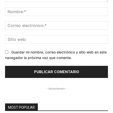
Comentario:
No
Co
ele
Sit
we
Guardar mi nombre, correo electrónico y sitio web en este
navegador la próxima vez que comente.
- Advertisment -
MOST POPULAR