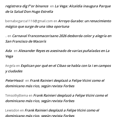
registrera dig f"or binance
La Vega: Alcaldía inaugura Parque
en
de la Salud Don Hugo Estrella
Arroyo Gurabo: un renacimiento
bernabegarcia1116@gmail.com
en
mágico que surge de una idea oportuna
Carnaval Francomacorisano 2026 desborda color y alegría en
..
en
San Francisco de Macorís
Ada
Alexander Reyes es asesinado de varias puñaladas en La
en
Vega
Explican por qué en el Cibao se habla con la i en campos
Angela
en
y ciudades
PeterHeact
Frank Rainieri desplazó a Felipe Vicini como el
en
dominicano más rico, según revista Forbes
Frank Rainieri desplazó a Felipe Vicini como el
TimsothyEtema
en
dominicano más rico, según revista Forbes
Frank Rainieri desplazó a Felipe Vicini como el
Lewisdon
en
dominicano más rico, según revista Forbes