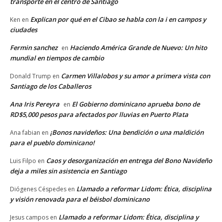
transporte en el centro de Santiago
Explican por qué en el Cibao se habla con la i en campos y
Ken
en
ciudades
Fermin sanchez
Haciendo América Grande de Nuevo: Un hito
en
mundial en tiempos de cambio
Carmen Villalobos y su amor a primera vista con
Donald Trump
en
Santiago de los Caballeros
Ana Iris Pereyra
El Gobierno dominicano aprueba bono de
en
RD$5,000 pesos para afectados por lluvias en Puerto Plata
¡Bonos navideños: Una bendición o una maldición
Ana fabian
en
para el pueblo dominicano!
Caos y desorganización en entrega del Bono Navideño
Luis Filpo
en
deja a miles sin asistencia en Santiago
Llamado a reformar Lidom: Ética, disciplina
Diógenes Céspedes
en
y visión renovada para el béisbol dominicano
Llamado a reformar Lidom: Ética, disciplina y
Jesus campos
en