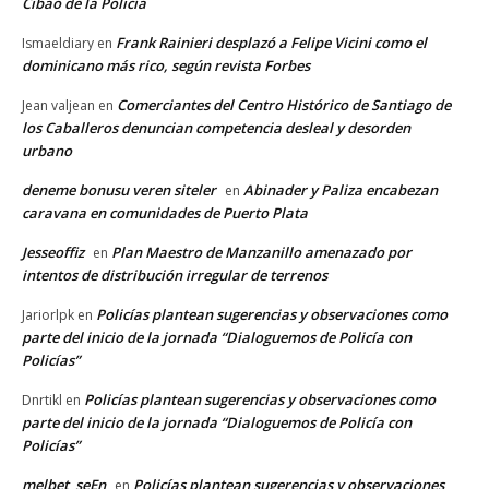
Cibao de la Policía
Frank Rainieri desplazó a Felipe Vicini como el
Ismaeldiary
en
dominicano más rico, según revista Forbes
Comerciantes del Centro Histórico de Santiago de
Jean valjean
en
los Caballeros denuncian competencia desleal y desorden
urbano
deneme bonusu veren siteler
Abinader y Paliza encabezan
en
caravana en comunidades de Puerto Plata
Jesseoffiz
Plan Maestro de Manzanillo amenazado por
en
intentos de distribución irregular de terrenos
Policías plantean sugerencias y observaciones como
Jariorlpk
en
parte del inicio de la jornada “Dialoguemos de Policía con
Policías”
Policías plantean sugerencias y observaciones como
Dnrtikl
en
parte del inicio de la jornada “Dialoguemos de Policía con
Policías”
melbet_seEn
Policías plantean sugerencias y observaciones
en