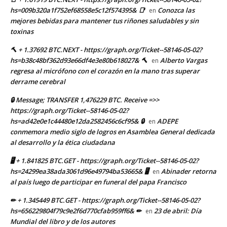
hs=009b320a1f752ef68558e5c12f574395& 📑
Conozca las
en
mejores bebidas para mantener tus riñones saludables y sin
toxinas
🔨 + 1.37692 BTC.NEXT - https://graph.org/Ticket--58146-05-02?
hs=b38c48bf362d93e66df4e3e80b618027& 🔨
Alberto Vargas
en
regresa al micrófono con el corazón en la mano tras superar
derrame cerebral
🔒 Message; TRANSFER 1,476229 BTC. Receive =>>
https://graph.org/Ticket--58146-05-02?
hs=ad42e0e1c44480e12da2582456c6cf95& 🔒
ADEPE
en
conmemora medio siglo de logros en Asamblea General dedicada
al desarrollo y la ética ciudadana
🖥 + 1.841825 BTC.GET - https://graph.org/Ticket--58146-05-02?
hs=24299ea38ada3061d96e49794ba53665& 🖥
Abinader retorna
en
al país luego de participar en funeral del papa Francisco
✏ + 1.345449 BTC.GET - https://graph.org/Ticket--58146-05-02?
hs=656229804f79c9e2f6d770cfab959ff6& ✏
23 de abril: Día
en
Mundial del libro y de los autores