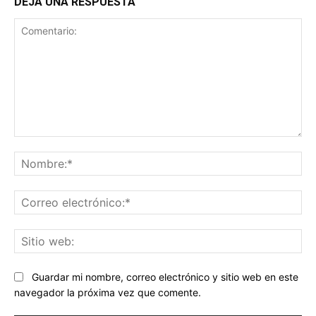
DEJA UNA RESPUESTA
Comentario:
No
Co
ele
Sit
we
Guardar mi nombre, correo electrónico y sitio web en este
navegador la próxima vez que comente.