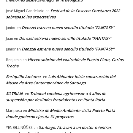
memorias desde Santiago, el 16 de Agosto
Festival de la Cosecha Constanza 2022
José Miguel Candelario
en
sobrepasó las expectativas
Denzzel estrena nuevo sencillo titulado “FANTASY”
Junior
en
Denzzel estrena nuevo sencillo titulado “FANTASY”
Juan
en
Denzzel estrena nuevo sencillo titulado “FANTASY”
Junior
en
Hieren sobrino del exalcalde de Puerto Plata, Carlos
Benjamin
en
Troche
Enriquillo Amiama
Luis Abinader inicia construcción del
en
Museo de Arte Contemporáneo de Santiago
SILTRIAN
Tribunal condena agrimensor a 4 años de
en
suspensión por deslindes fraudulentos en Punta Rucia
Ministro de Medio Ambiente visita Puerto Plata
Mariposa
en
donde gobierno ejecuta 31 proyectos
Santiago: Atracan a un doctor mientras
YENSELL NÚÑEZ
en