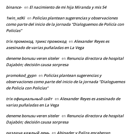
binance-
El nacimiento de mi hija Miranda y mis 54
en
1win_xdKi
Policías plantean sugerencias y observaciones
en
como parte del inicio de la jornada “Dialoguemos de Policía con
Policías”
trix промокод, трикс промокод
Alexander Reyes es
en
asesinado de varias puñaladas en La Vega
deneme bonusu veren siteler
Renuncia directora de hospital
en
Dajabón; decisión causa sorpresa
promokod_gypn
Policías plantean sugerencias y
en
observaciones como parte del inicio de la jornada “Dialoguemos
de Policía con Policías”
trix официальный сайт
Alexander Reyes es asesinado de
en
varias puñaladas en La Vega
deneme bonusu veren siteler
Renuncia directora de hospital
en
Dajabón; decisión causa sorpresa
раздача каждый день
Abinader y Paliza encabezan
en