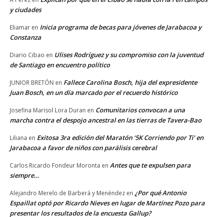
y ciudades
Inicia programa de becas para jóvenes de Jarabacoa y
Eliamar
en
Constanza
Ulises Rodríguez y su compromiso con la juventud
Diario Cibao
en
de Santiago en encuentro político
Fallece Carolina Bosch, hija del expresidente
JUNIOR BRETÓN
en
Juan Bosch, en un día marcado por el recuerdo histórico
Comunitarios convocan a una
Josefina Marisol Lora Duran
en
marcha contra el despojo ancestral en las tierras de Tavera-Bao
Exitosa 3ra edición del Maratón ‘5K Corriendo por Ti’ en
Liliana
en
Jarabacoa a favor de niños con parálisis cerebral
Antes que te expulsen para
Carlos Ricardo Fondeur Moronta
en
siempre…
¿Por qué Antonio
Alejandro Merelo de Barberá y Menéndez
en
Espaillat optó por Ricardo Nieves en lugar de Martínez Pozo para
presentar los resultados de la encuesta Gallup?