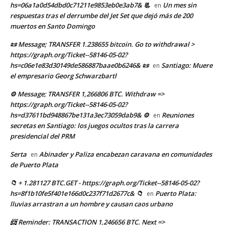
hs=06a1a0d54dbd0c71211e9853eb0e3ab7& 📃
Un mes sin
en
respuestas tras el derrumbe del Jet Set que dejó más de 200
muertos en Santo Domingo
📜 Message; TRANSFER 1.238655 bitcoin. Go to withdrawal >
https://graph.org/Ticket--58146-05-02?
hs=c06e1e83d30149de586887baae0b6246& 📜
Santiago: Muere
en
el empresario Georg Schwarzbartl
⚙ Message; TRANSFER 1,266806 BTC. Withdraw =>
https://graph.org/Ticket--58146-05-02?
hs=d37611bd948867be131a3ec73059dab9& ⚙
Reuniones
en
secretas en Santiago: los juegos ocultos tras la carrera
presidencial del PRM
Serta
Abinader y Paliza encabezan caravana en comunidades
en
de Puerto Plata
📁 + 1.281127 BTC.GET - https://graph.org/Ticket--58146-05-02?
hs=8f1b10fe5f401e166d0c237f71d2677c& 📁
Puerto Plata:
en
lluvias arrastran a un hombre y causan caos urbano
📨 Reminder: TRANSACTION 1,246656 BTC. Next =>