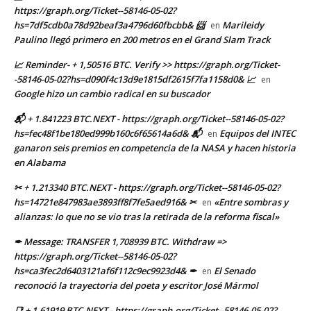
https://graph.org/Ticket--58146-05-02?
hs=7df5cdb0a78d92beaf3a4796d60fbcbb& 📨
Marileidy
en
Paulino llegó primero en 200 metros en el Grand Slam Track
📈 Reminder- + 1,50516 BTC. Verify >> https://graph.org/Ticket-
-58146-05-02?hs=d090f4c13d9e1815df2615f7fa1158d0& 📈
en
Google hizo un cambio radical en su buscador
📬 + 1.841223 BTC.NEXT - https://graph.org/Ticket--58146-05-02?
hs=fec48f1be180ed999b160c6f65614a6d& 📬
Equipos del INTEC
en
ganaron seis premios en competencia de la NASA y hacen historia
en Alabama
✂ + 1.213340 BTC.NEXT - https://graph.org/Ticket--58146-05-02?
hs=14721e847983ae3893ff8f7fe5aed916& ✂
«Entre sombras y
en
alianzas: lo que no se vio tras la retirada de la reforma fiscal»
✒ Message: TRANSFER 1,708939 BTC. Withdraw =>
https://graph.org/Ticket--58146-05-02?
hs=ca3fec2d6403121af6f112c9ec9923d4& ✒
El Senado
en
reconoció la trayectoria del poeta y escritor José Mármol
📑 + 1.61919 BTC.NEXT - https://graph.org/Ticket--58146-05-02?