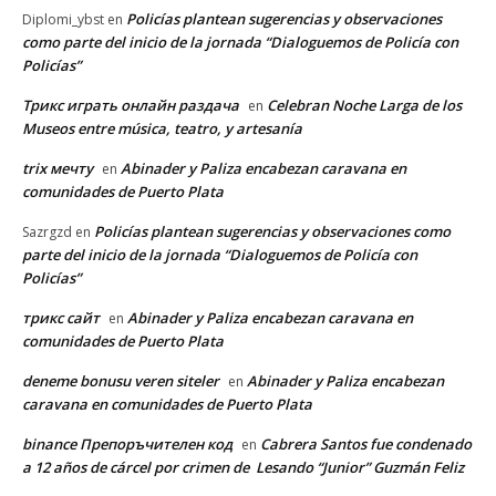
Policías plantean sugerencias y observaciones
Diplomi_ybst
en
como parte del inicio de la jornada “Dialoguemos de Policía con
Policías”
Трикс играть онлайн раздача
Celebran Noche Larga de los
en
Museos entre música, teatro, y artesanía
trix мечту
Abinader y Paliza encabezan caravana en
en
comunidades de Puerto Plata
Policías plantean sugerencias y observaciones como
Sazrgzd
en
parte del inicio de la jornada “Dialoguemos de Policía con
Policías”
трикс сайт
Abinader y Paliza encabezan caravana en
en
comunidades de Puerto Plata
deneme bonusu veren siteler
Abinader y Paliza encabezan
en
caravana en comunidades de Puerto Plata
binance Препоръчителен код
Cabrera Santos fue condenado
en
a 12 años de cárcel por crimen de Lesando “Junior” Guzmán Feliz