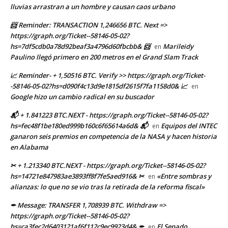
lluvias arrastran a un hombre y causan caos urbano
📨 Reminder: TRANSACTION 1,246656 BTC. Next =>
https://graph.org/Ticket--58146-05-02?
hs=7df5cdb0a78d92beaf3a4796d60fbcbb& 📨
Marileidy
en
Paulino llegó primero en 200 metros en el Grand Slam Track
📈 Reminder- + 1,50516 BTC. Verify >> https://graph.org/Ticket-
-58146-05-02?hs=d090f4c13d9e1815df2615f7fa1158d0& 📈
en
Google hizo un cambio radical en su buscador
📬 + 1.841223 BTC.NEXT - https://graph.org/Ticket--58146-05-02?
hs=fec48f1be180ed999b160c6f65614a6d& 📬
Equipos del INTEC
en
ganaron seis premios en competencia de la NASA y hacen historia
en Alabama
✂ + 1.213340 BTC.NEXT - https://graph.org/Ticket--58146-05-02?
hs=14721e847983ae3893ff8f7fe5aed916& ✂
«Entre sombras y
en
alianzas: lo que no se vio tras la retirada de la reforma fiscal»
✒ Message: TRANSFER 1,708939 BTC. Withdraw =>
https://graph.org/Ticket--58146-05-02?
hs=ca3fec2d6403121af6f112c9ec9923d4& ✒
El Senado
en