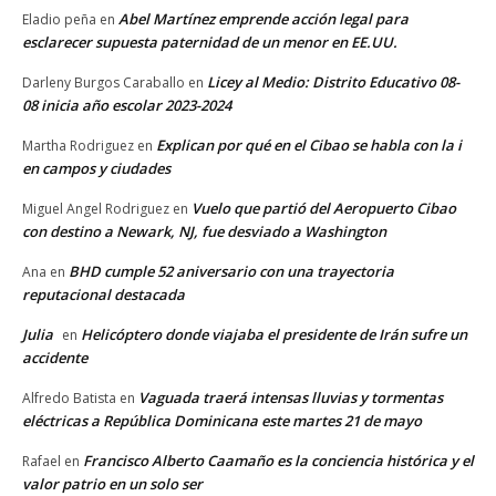
Abel Martínez emprende acción legal para
Eladio peña
en
esclarecer supuesta paternidad de un menor en EE.UU.
Licey al Medio: Distrito Educativo 08-
Darleny Burgos Caraballo
en
08 inicia año escolar 2023-2024
Explican por qué en el Cibao se habla con la i
Martha Rodriguez
en
en campos y ciudades
Vuelo que partió del Aeropuerto Cibao
Miguel Angel Rodriguez
en
con destino a Newark, NJ, fue desviado a Washington
BHD cumple 52 aniversario con una trayectoria
Ana
en
reputacional destacada
Julia
Helicóptero donde viajaba el presidente de Irán sufre un
en
accidente
Vaguada traerá intensas lluvias y tormentas
Alfredo Batista
en
eléctricas a República Dominicana este martes 21 de mayo
Francisco Alberto Caamaño es la conciencia histórica y el
Rafael
en
valor patrio en un solo ser