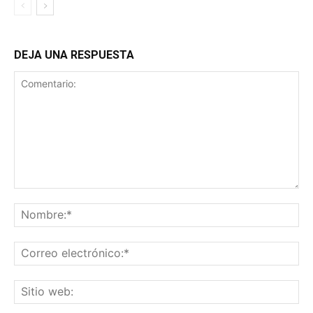
DEJA UNA RESPUESTA
Comentario:
No
Co
ele
Sit
we