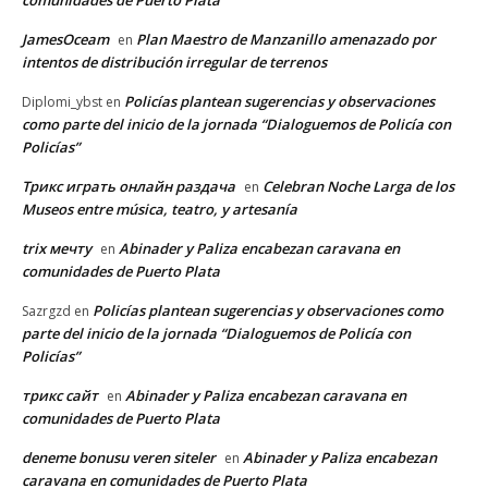
JamesOceam
Plan Maestro de Manzanillo amenazado por
en
intentos de distribución irregular de terrenos
Policías plantean sugerencias y observaciones
Diplomi_ybst
en
como parte del inicio de la jornada “Dialoguemos de Policía con
Policías”
Трикс играть онлайн раздача
Celebran Noche Larga de los
en
Museos entre música, teatro, y artesanía
trix мечту
Abinader y Paliza encabezan caravana en
en
comunidades de Puerto Plata
Policías plantean sugerencias y observaciones como
Sazrgzd
en
parte del inicio de la jornada “Dialoguemos de Policía con
Policías”
трикс сайт
Abinader y Paliza encabezan caravana en
en
comunidades de Puerto Plata
deneme bonusu veren siteler
Abinader y Paliza encabezan
en
caravana en comunidades de Puerto Plata