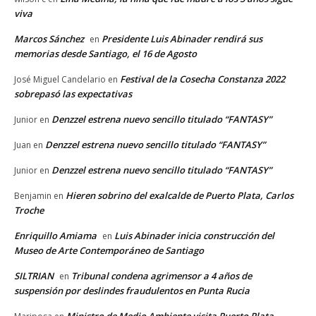
viva
Marcos Sánchez
Presidente Luis Abinader rendirá sus
en
memorias desde Santiago, el 16 de Agosto
Festival de la Cosecha Constanza 2022
José Miguel Candelario
en
sobrepasó las expectativas
Denzzel estrena nuevo sencillo titulado “FANTASY”
Junior
en
Denzzel estrena nuevo sencillo titulado “FANTASY”
Juan
en
Denzzel estrena nuevo sencillo titulado “FANTASY”
Junior
en
Hieren sobrino del exalcalde de Puerto Plata, Carlos
Benjamin
en
Troche
Enriquillo Amiama
Luis Abinader inicia construcción del
en
Museo de Arte Contemporáneo de Santiago
SILTRIAN
Tribunal condena agrimensor a 4 años de
en
suspensión por deslindes fraudulentos en Punta Rucia
Ministro de Medio Ambiente visita Puerto Plata