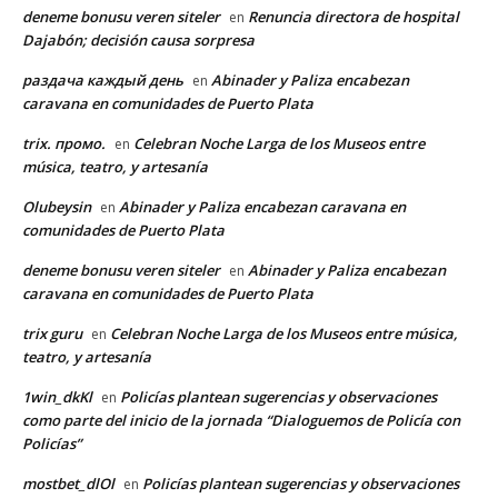
deneme bonusu veren siteler
Renuncia directora de hospital
en
Dajabón; decisión causa sorpresa
раздача каждый день
Abinader y Paliza encabezan
en
caravana en comunidades de Puerto Plata
trix. промо.
Celebran Noche Larga de los Museos entre
en
música, teatro, y artesanía
Olubeysin
Abinader y Paliza encabezan caravana en
en
comunidades de Puerto Plata
deneme bonusu veren siteler
Abinader y Paliza encabezan
en
caravana en comunidades de Puerto Plata
trix guru
Celebran Noche Larga de los Museos entre música,
en
teatro, y artesanía
1win_dkKl
Policías plantean sugerencias y observaciones
en
como parte del inicio de la jornada “Dialoguemos de Policía con
Policías”
mostbet_dlOl
Policías plantean sugerencias y observaciones
en