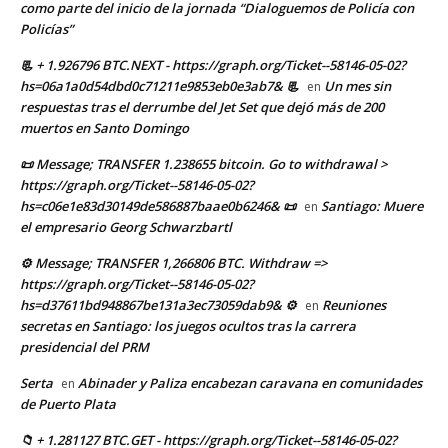
como parte del inicio de la jornada “Dialoguemos de Policía con
Policías”
📃 + 1.926796 BTC.NEXT - https://graph.org/Ticket--58146-05-02?
hs=06a1a0d54dbd0c71211e9853eb0e3ab7& 📃
Un mes sin
en
respuestas tras el derrumbe del Jet Set que dejó más de 200
muertos en Santo Domingo
📜 Message; TRANSFER 1.238655 bitcoin. Go to withdrawal >
https://graph.org/Ticket--58146-05-02?
hs=c06e1e83d30149de586887baae0b6246& 📜
Santiago: Muere
en
el empresario Georg Schwarzbartl
⚙ Message; TRANSFER 1,266806 BTC. Withdraw =>
https://graph.org/Ticket--58146-05-02?
hs=d37611bd948867be131a3ec73059dab9& ⚙
Reuniones
en
secretas en Santiago: los juegos ocultos tras la carrera
presidencial del PRM
Serta
Abinader y Paliza encabezan caravana en comunidades
en
de Puerto Plata
📁 + 1.281127 BTC.GET - https://graph.org/Ticket--58146-05-02?