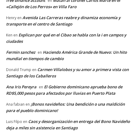
free binance account
Matan al coronel Carlos Marte en el
en
«Callejón de Los Perros» en Villa Faro
Avenida Las Carreras reabre y dinamiza economía y
Henry
en
transporte en el centro de Santiago
Explican por qué en el Cibao se habla con la i en campos y
Ken
en
ciudades
Fermin sanchez
Haciendo América Grande de Nuevo: Un hito
en
mundial en tiempos de cambio
Carmen Villalobos y su amor a primera vista con
Donald Trump
en
Santiago de los Caballeros
Ana Iris Pereyra
El Gobierno dominicano aprueba bono de
en
RD$5,000 pesos para afectados por lluvias en Puerto Plata
¡Bonos navideños: Una bendición o una maldición
Ana fabian
en
para el pueblo dominicano!
Caos y desorganización en entrega del Bono Navideño
Luis Filpo
en
deja a miles sin asistencia en Santiago