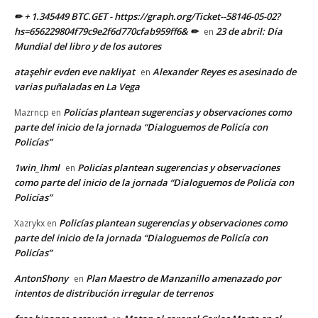
✏ + 1.345449 BTC.GET - https://graph.org/Ticket--58146-05-02?
hs=656229804f79c9e2f6d770cfab959ff6& ✏
23 de abril: Día
en
Mundial del libro y de los autores
ataşehir evden eve nakliyat
Alexander Reyes es asesinado de
en
varias puñaladas en La Vega
Policías plantean sugerencias y observaciones como
Mazrncp
en
parte del inicio de la jornada “Dialoguemos de Policía con
Policías”
1win_lhml
Policías plantean sugerencias y observaciones
en
como parte del inicio de la jornada “Dialoguemos de Policía con
Policías”
Policías plantean sugerencias y observaciones como
Xazrykx
en
parte del inicio de la jornada “Dialoguemos de Policía con
Policías”
AntonShony
Plan Maestro de Manzanillo amenazado por
en
intentos de distribución irregular de terrenos