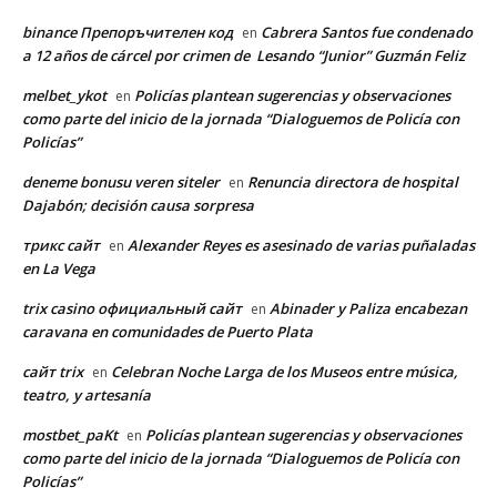
binance Препоръчителен код
Cabrera Santos fue condenado
en
a 12 años de cárcel por crimen de Lesando “Junior” Guzmán Feliz
melbet_ykot
Policías plantean sugerencias y observaciones
en
como parte del inicio de la jornada “Dialoguemos de Policía con
Policías”
deneme bonusu veren siteler
Renuncia directora de hospital
en
Dajabón; decisión causa sorpresa
трикс сайт
Alexander Reyes es asesinado de varias puñaladas
en
en La Vega
trix casino официальный сайт
Abinader y Paliza encabezan
en
caravana en comunidades de Puerto Plata
сайт trix
Celebran Noche Larga de los Museos entre música,
en
teatro, y artesanía
mostbet_paKt
Policías plantean sugerencias y observaciones
en
como parte del inicio de la jornada “Dialoguemos de Policía con
Policías”