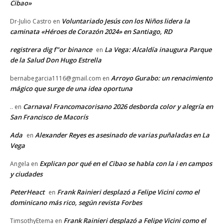
Cibao»
Voluntariado Jesús con los Niños lidera la
Dr-Julio Castro
en
caminata «Héroes de Corazón 2024» en Santiago, RD
registrera dig f"or binance
La Vega: Alcaldía inaugura Parque
en
de la Salud Don Hugo Estrella
Arroyo Gurabo: un renacimiento
bernabegarcia1116@gmail.com
en
mágico que surge de una idea oportuna
Carnaval Francomacorisano 2026 desborda color y alegría en
..
en
San Francisco de Macorís
Ada
Alexander Reyes es asesinado de varias puñaladas en La
en
Vega
Explican por qué en el Cibao se habla con la i en campos
Angela
en
y ciudades
PeterHeact
Frank Rainieri desplazó a Felipe Vicini como el
en
dominicano más rico, según revista Forbes
Frank Rainieri desplazó a Felipe Vicini como el
TimsothyEtema
en