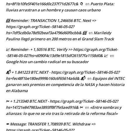
hs=8f1b10fe5f401e166d0c237f71d2677c& 📁
Puerto Plata:
en
lluvias arrastran a un hombre y causan caos urbano
📨 Reminder: TRANSACTION 1,246656 BTC. Next =>
https://graph.org/Ticket--58146-05-02?
hs=7df5cdb0a78d92beaf3a4796d60fbcbb& 📨
Marileidy
en
Paulino llegó primero en 200 metros en el Grand Slam Track
📈 Reminder- + 1,50516 BTC. Verify >> https://graph.org/Ticket-
-58146-05-02?hs=d090f4c13d9e1815df2615f7fa1158d0& 📈
en
Google hizo un cambio radical en su buscador
📬 + 1.841223 BTC.NEXT - https://graph.org/Ticket--58146-05-02?
hs=fec48f1be180ed999b160c6f65614a6d& 📬
Equipos del INTEC
en
ganaron seis premios en competencia de la NASA y hacen historia
en Alabama
✂ + 1.213340 BTC.NEXT - https://graph.org/Ticket--58146-05-02?
hs=14721e847983ae3893ff8f7fe5aed916& ✂
«Entre sombras y
en
alianzas: lo que no se vio tras la retirada de la reforma fiscal»
✒ Message: TRANSFER 1,708939 BTC. Withdraw =>
https://graph.org/Ticket--58146-05-02?