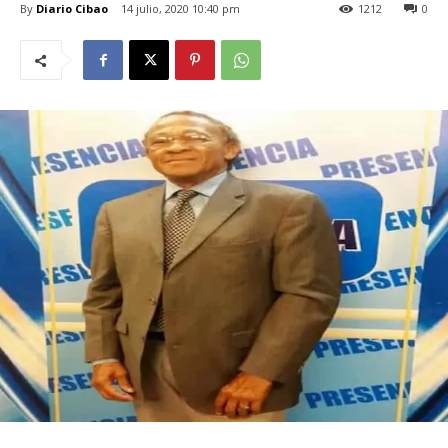
By
Diario Cibao
14 julio, 2020 10:40 pm
1212
0