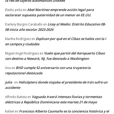
la red de cajeros automáticos UnaRed
Abel Martínez emprende acción legal para
Eladio peña
en
esclarecer supuesta paternidad de un menor en EE.UU.
Licey al Medio: Distrito Educativo 08-
Darleny Burgos Caraballo
en
08 inicia año escolar 2023-2024
Explican por qué en el Cibao se habla con la i
Martha Rodriguez
en
en campos y ciudades
Vuelo que partió del Aeropuerto Cibao
Miguel Angel Rodriguez
en
con destino a Newark, NJ, fue desviado a Washington
BHD cumple 52 aniversario con una trayectoria
Ana
en
reputacional destacada
Julia
Helicóptero donde viajaba el presidente de Irán sufre un
en
accidente
Vaguada traerá intensas lluvias y tormentas
Alfredo Batista
en
eléctricas a República Dominicana este martes 21 de mayo
Francisco Alberto Caamaño es la conciencia histórica y el
Rafael
en