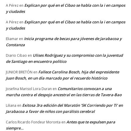
Explican por qué en el Cibao se habla con la i en campos
A Pérez
en
y ciudades
Explican por qué en el Cibao se habla con la i en campos
A Pérez
en
y ciudades
Inicia programa de becas para jóvenes de Jarabacoa y
Eliamar
en
Constanza
Ulises Rodríguez y su compromiso con la juventud
Diario Cibao
en
de Santiago en encuentro político
Fallece Carolina Bosch, hija del expresidente
JUNIOR BRETÓN
en
Juan Bosch, en un día marcado por el recuerdo histórico
Comunitarios convocan a una
Josefina Marisol Lora Duran
en
marcha contra el despojo ancestral en las tierras de Tavera-Bao
Exitosa 3ra edición del Maratón ‘5K Corriendo por Ti’ en
Liliana
en
Jarabacoa a favor de niños con parálisis cerebral
Antes que te expulsen para
Carlos Ricardo Fondeur Moronta
en
siempre…