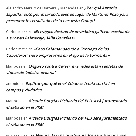
¿Por qué Antonio
Alejandro Merelo de Barberá y Menéndez
en
Espaillat optó por Ricardo Nieves en lugar de Martínez Pozo para
presentar los resultados de la encuesta Gallup?
«El trágico destino de un árbitro gallero: asesinado
Carlos mitre
en
a tiros en Palmarejo, Villa González»
«Caso Calamar sacude a Santiago de los
Carlos mitre
en
Caballeros: siete empresarios en el ojo de la tormenta»
Onguito contra Cerati, mis redes están repletas de
Mariposa
en
vídeos de “música urbana”
Explican por qué en el Cibao se habla con la i en
antonio
en
campos y ciudades
Alcalde Douglas Pichardo del PLD será juramentado
Mariposa
en
el sábado en el PRM
Alcalde Douglas Pichardo del PLD será juramentado
Mariposa
en
el sábado en el PRM
Lina Medina, la niña que fue madre a los 5 años sigue
wilson c
en