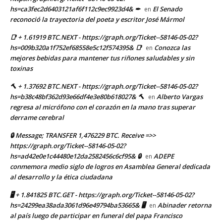
hs=ca3fec2d6403121af6f112c9ec9923d4& ✒
El Senado
en
reconoció la trayectoria del poeta y escritor José Mármol
📑 + 1.61919 BTC.NEXT - https://graph.org/Ticket--58146-05-02?
hs=009b320a1f752ef68558e5c12f574395& 📑
Conozca las
en
mejores bebidas para mantener tus riñones saludables y sin
toxinas
🔨 + 1.37692 BTC.NEXT - https://graph.org/Ticket--58146-05-02?
hs=b38c48bf362d93e66df4e3e80b618027& 🔨
Alberto Vargas
en
regresa al micrófono con el corazón en la mano tras superar
derrame cerebral
🔒 Message; TRANSFER 1,476229 BTC. Receive =>>
https://graph.org/Ticket--58146-05-02?
hs=ad42e0e1c44480e12da2582456c6cf95& 🔒
ADEPE
en
conmemora medio siglo de logros en Asamblea General dedicada
al desarrollo y la ética ciudadana
🖥 + 1.841825 BTC.GET - https://graph.org/Ticket--58146-05-02?
hs=24299ea38ada3061d96e49794ba53665& 🖥
Abinader retorna
en
al país luego de participar en funeral del papa Francisco