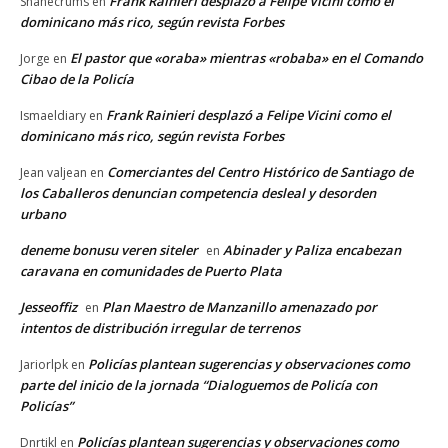
Frank Rainieri desplazó a Felipe Vicini como el
Shanecrums
en
dominicano más rico, según revista Forbes
El pastor que «oraba» mientras «robaba» en el Comando
Jorge
en
Cibao de la Policía
Frank Rainieri desplazó a Felipe Vicini como el
Ismaeldiary
en
dominicano más rico, según revista Forbes
Comerciantes del Centro Histórico de Santiago de
Jean valjean
en
los Caballeros denuncian competencia desleal y desorden
urbano
deneme bonusu veren siteler
Abinader y Paliza encabezan
en
caravana en comunidades de Puerto Plata
Jesseoffiz
Plan Maestro de Manzanillo amenazado por
en
intentos de distribución irregular de terrenos
Policías plantean sugerencias y observaciones como
Jariorlpk
en
parte del inicio de la jornada “Dialoguemos de Policía con
Policías”
Policías plantean sugerencias y observaciones como
Dnrtikl
en