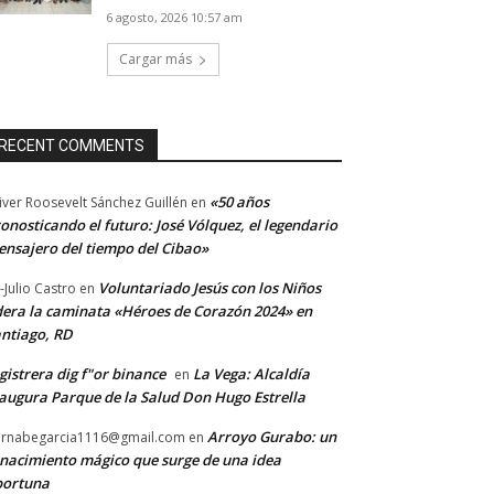
6 agosto, 2026 10:57 am
Cargar más
RECENT COMMENTS
«50 años
iver Roosevelt Sánchez Guillén
en
onosticando el futuro: José Vólquez, el legendario
nsajero del tiempo del Cibao»
Voluntariado Jesús con los Niños
-Julio Castro
en
dera la caminata «Héroes de Corazón 2024» en
ntiago, RD
gistrera dig f"or binance
La Vega: Alcaldía
en
augura Parque de la Salud Don Hugo Estrella
Arroyo Gurabo: un
rnabegarcia1116@gmail.com
en
nacimiento mágico que surge de una idea
portuna