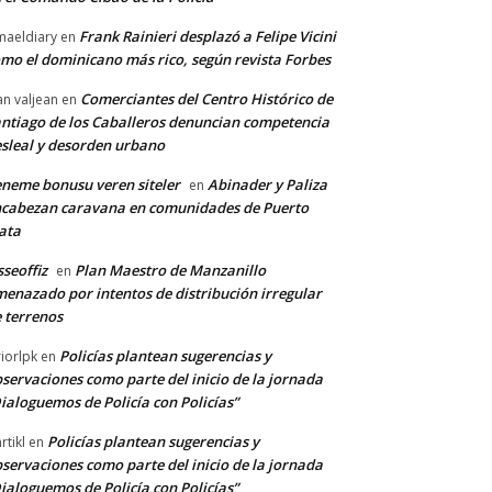
Frank Rainieri desplazó a Felipe Vicini
maeldiary
en
mo el dominicano más rico, según revista Forbes
Comerciantes del Centro Histórico de
an valjean
en
ntiago de los Caballeros denuncian competencia
sleal y desorden urbano
neme bonusu veren siteler
Abinader y Paliza
en
cabezan caravana en comunidades de Puerto
ata
sseoffiz
Plan Maestro de Manzanillo
en
enazado por intentos de distribución irregular
 terrenos
Policías plantean sugerencias y
riorlpk
en
servaciones como parte del inicio de la jornada
ialoguemos de Policía con Policías”
Policías plantean sugerencias y
rtikl
en
servaciones como parte del inicio de la jornada
ialoguemos de Policía con Policías”