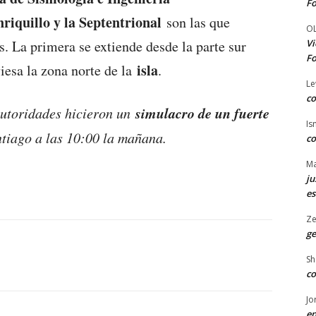
Fo
nriquillo y la Septentrional
son las que
O
Vi
. La primera se extiende desde la parte sur
Fo
isla
iesa la zona norte de la
.
Le
co
simulacro de un fuerte
autoridades hicieron un
Is
ntiago a las 10:00 la mañana.
co
Ma
ju
es
Ze
ge
Sh
co
Jo
en