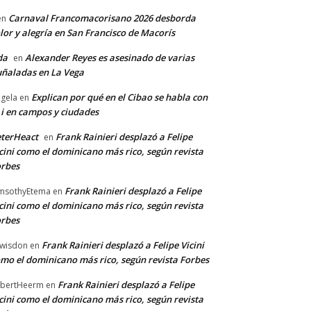
Carnaval Francomacorisano 2026 desborda
en
lor y alegría en San Francisco de Macorís
da
Alexander Reyes es asesinado de varias
en
ñaladas en La Vega
Explican por qué en el Cibao se habla con
gela
en
 i en campos y ciudades
terHeact
Frank Rainieri desplazó a Felipe
en
cini como el dominicano más rico, según revista
rbes
Frank Rainieri desplazó a Felipe
msothyEtema
en
cini como el dominicano más rico, según revista
rbes
Frank Rainieri desplazó a Felipe Vicini
wisdon
en
mo el dominicano más rico, según revista Forbes
Frank Rainieri desplazó a Felipe
bertHeerm
en
cini como el dominicano más rico, según revista