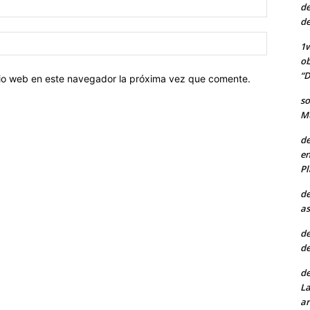
Correo
de
electróni
de
Sitio
1w
web:
ob
“D
itio web en este navegador la próxima vez que comente.
so
Mu
de
en
Pl
de
as
de
de
de
La
ar