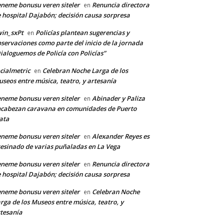
neme bonusu veren siteler
Renuncia directora
en
co:*
 hospital Dajabón; decisión causa sorpresa
in_sxPt
Policías plantean sugerencias y
en
servaciones como parte del inicio de la jornada
ialoguemos de Policía con Policías”
cialmetric
Celebran Noche Larga de los
en
seos entre música, teatro, y artesanía
neme bonusu veren siteler
Abinader y Paliza
en
cabezan caravana en comunidades de Puerto
ata
neme bonusu veren siteler
Alexander Reyes es
en
esinado de varias puñaladas en La Vega
neme bonusu veren siteler
Renuncia directora
en
 hospital Dajabón; decisión causa sorpresa
neme bonusu veren siteler
Celebran Noche
en
rga de los Museos entre música, teatro, y
tesanía