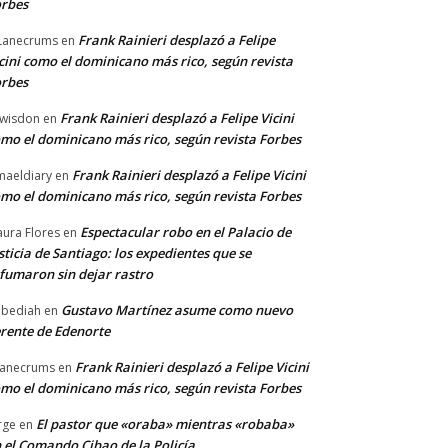
rbes
Frank Rainieri desplazó a Felipe
Lanecrums
en
cini como el dominicano más rico, según revista
rbes
Frank Rainieri desplazó a Felipe Vicini
wisdon
en
mo el dominicano más rico, según revista Forbes
Frank Rainieri desplazó a Felipe Vicini
maeldiary
en
mo el dominicano más rico, según revista Forbes
Espectacular robo en el Palacio de
ura Flores
en
sticia de Santiago: los expedientes que se
fumaron sin dejar rastro
Gustavo Martínez asume como nuevo
bediah
en
rente de Edenorte
Frank Rainieri desplazó a Felipe Vicini
anecrums
en
mo el dominicano más rico, según revista Forbes
El pastor que «oraba» mientras «robaba»
rge
en
 el Comando Cibao de la Policía