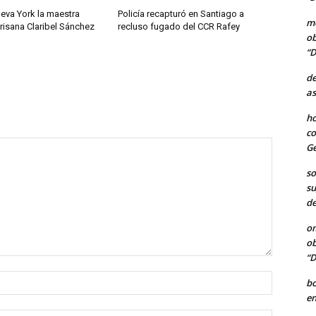
eva York la maestra
Policía recapturó en Santiago a
me
isana Claribel Sánchez
recluso fugado del CCR Rafey
ob
“D
de
as
ho
co
Ge
so
su
de
o
ob
“D
Nombre:
b
en