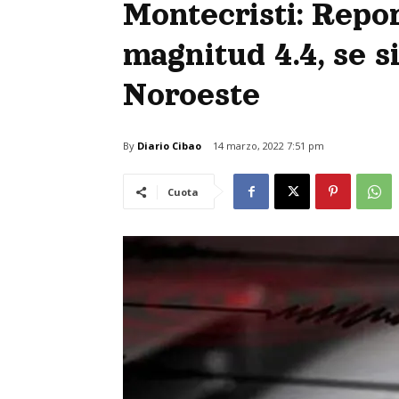
Montecristi: Repo
magnitud 4.4, se s
Noroeste
By
Diario Cibao
14 marzo, 2022 7:51 pm
Cuota