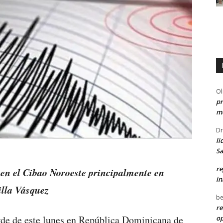
Ol
pr
me
Dr
li
Sa
re
 en el Cibao Noroeste principalmente en
in
illa Vásquez
be
re
tarde de este lunes en República Dominicana de
o