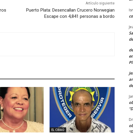
Artículo siguiente
Is
ros
Puerto Plata: Desencallan Crucero Norwegian
co
Escape con 4,841 personas a bordo
Je
Sa
de
de
en
Pl
Je
am
de
Ja
ob
“D
Dn
ob
EL CIBAO
“D