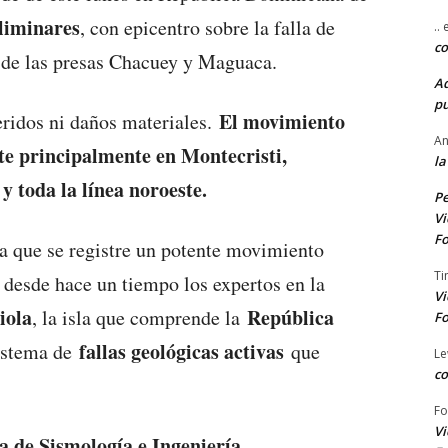
eliminares
, con epicentro sobre la falla de
..
co
s de las presas Chacuey y Maguaca.
A
pu
El movimiento
eridos ni daños materiales.
An
ste principalmente en Montecristi,
la
y toda la línea noroeste.
Pe
Vi
Fo
ra que se registre un potente movimiento
Ti
 desde hace un tiempo los expertos en la
Vi
iola
República
, la isla que comprende la
Fo
fallas geológicas activas
sistema de
que
Le
co
Fo
Vi
 de Sismología e Ingeniería