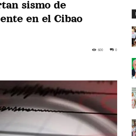
rtan sismo de
iente en el Cibao
600
0