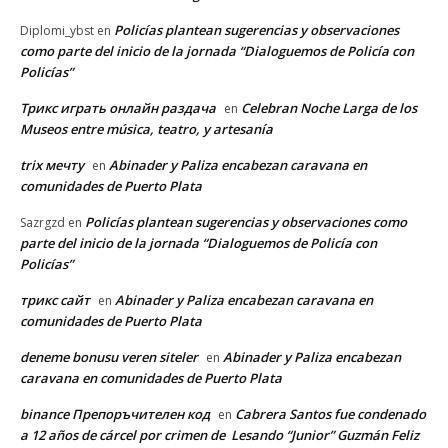
Policías plantean sugerencias y observaciones
Diplomi_ybst
en
como parte del inicio de la jornada “Dialoguemos de Policía con
Policías”
Трикс играть онлайн раздача
Celebran Noche Larga de los
en
Museos entre música, teatro, y artesanía
trix мечту
Abinader y Paliza encabezan caravana en
en
comunidades de Puerto Plata
Policías plantean sugerencias y observaciones como
Sazrgzd
en
parte del inicio de la jornada “Dialoguemos de Policía con
Policías”
трикс сайт
Abinader y Paliza encabezan caravana en
en
comunidades de Puerto Plata
deneme bonusu veren siteler
Abinader y Paliza encabezan
en
caravana en comunidades de Puerto Plata
binance Препоръчителен код
Cabrera Santos fue condenado
en
a 12 años de cárcel por crimen de Lesando “Junior” Guzmán Feliz