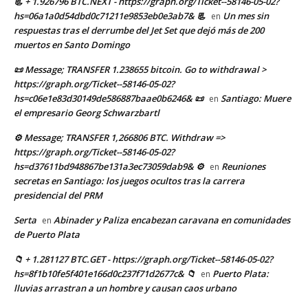
📃 + 1.926796 BTC.NEXT - https://graph.org/Ticket--58146-05-02?
hs=06a1a0d54dbd0c71211e9853eb0e3ab7& 📃
Un mes sin
en
respuestas tras el derrumbe del Jet Set que dejó más de 200
muertos en Santo Domingo
📜 Message; TRANSFER 1.238655 bitcoin. Go to withdrawal >
https://graph.org/Ticket--58146-05-02?
hs=c06e1e83d30149de586887baae0b6246& 📜
Santiago: Muere
en
el empresario Georg Schwarzbartl
⚙ Message; TRANSFER 1,266806 BTC. Withdraw =>
https://graph.org/Ticket--58146-05-02?
hs=d37611bd948867be131a3ec73059dab9& ⚙
Reuniones
en
secretas en Santiago: los juegos ocultos tras la carrera
presidencial del PRM
Serta
Abinader y Paliza encabezan caravana en comunidades
en
de Puerto Plata
📁 + 1.281127 BTC.GET - https://graph.org/Ticket--58146-05-02?
hs=8f1b10fe5f401e166d0c237f71d2677c& 📁
Puerto Plata:
en
lluvias arrastran a un hombre y causan caos urbano