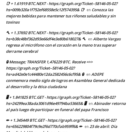
📑 + 1.61919 BTC.NEXT - https://graph.org/Ticket--58146-05-02?
hs=009b320a1f752ef68558e5c12f574395& 📑
Conozca las
en
mejores bebidas para mantener tus riñones saludables y sin
toxinas
🔨 + 1.37692 BTC.NEXT - https://graph.org/Ticket--58146-05-02?
hs=b38c48bf362d93e66df4e3e80b618027& 🔨
Alberto Vargas
en
regresa al micrófono con el corazón en la mano tras superar
derrame cerebral
🔒 Message; TRANSFER 1,476229 BTC. Receive =>>
https://graph.org/Ticket--58146-05-02?
hs=ad42e0e1c44480e12da2582456c6cf95& 🔒
ADEPE
en
conmemora medio siglo de logros en Asamblea General dedicada
al desarrollo y la ética ciudadana
🖥 + 1.841825 BTC.GET - https://graph.org/Ticket--58146-05-02?
hs=24299ea38ada3061d96e49794ba53665& 🖥
Abinader retorna
en
al país luego de participar en funeral del papa Francisco
✏ + 1.345449 BTC.GET - https://graph.org/Ticket--58146-05-02?
hs=656229804f79c9e2f6d770cfab959ff6& ✏
23 de abril: Día
en