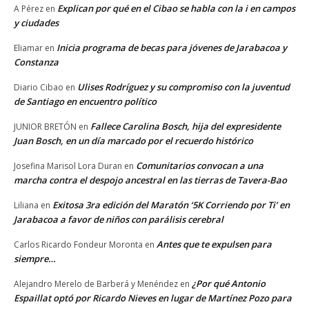
Explican por qué en el Cibao se habla con la i en campos
A Pérez
en
y ciudades
Inicia programa de becas para jóvenes de Jarabacoa y
Eliamar
en
Constanza
Ulises Rodríguez y su compromiso con la juventud
Diario Cibao
en
de Santiago en encuentro político
Fallece Carolina Bosch, hija del expresidente
JUNIOR BRETÓN
en
Juan Bosch, en un día marcado por el recuerdo histórico
Comunitarios convocan a una
Josefina Marisol Lora Duran
en
marcha contra el despojo ancestral en las tierras de Tavera-Bao
Exitosa 3ra edición del Maratón ‘5K Corriendo por Ti’ en
Liliana
en
Jarabacoa a favor de niños con parálisis cerebral
Antes que te expulsen para
Carlos Ricardo Fondeur Moronta
en
siempre…
¿Por qué Antonio
Alejandro Merelo de Barberá y Menéndez
en
Espaillat optó por Ricardo Nieves en lugar de Martínez Pozo para