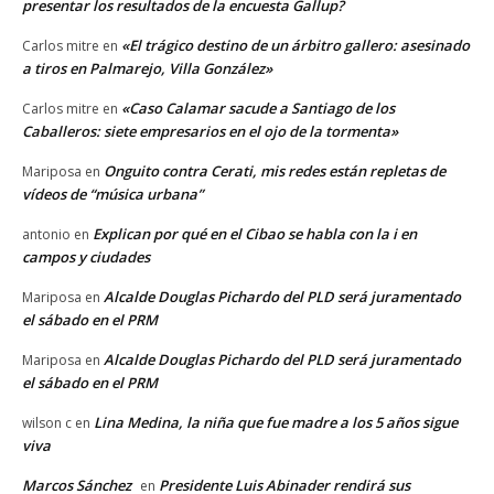
presentar los resultados de la encuesta Gallup?
«El trágico destino de un árbitro gallero: asesinado
Carlos mitre
en
a tiros en Palmarejo, Villa González»
«Caso Calamar sacude a Santiago de los
Carlos mitre
en
Caballeros: siete empresarios en el ojo de la tormenta»
Onguito contra Cerati, mis redes están repletas de
Mariposa
en
vídeos de “música urbana”
Explican por qué en el Cibao se habla con la i en
antonio
en
campos y ciudades
Alcalde Douglas Pichardo del PLD será juramentado
Mariposa
en
el sábado en el PRM
Alcalde Douglas Pichardo del PLD será juramentado
Mariposa
en
el sábado en el PRM
Lina Medina, la niña que fue madre a los 5 años sigue
wilson c
en
viva
Marcos Sánchez
Presidente Luis Abinader rendirá sus
en