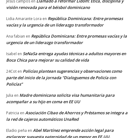
Llamado a reformar Lidom: Ética, disciplina y
Jesus campos
en
visión renovada para el béisbol dominicano
República Dominicana: Entre promesas
Lidia Amarante Lora
en
vacías y la urgencia de un liderazgo transformador
República Dominicana: Entre promesas vacías y la
Ana fabian
en
urgencia de un liderazgo transformador
SeNaSa entrega ayudas técnicas a adultos mayores en
Isabel
en
Boca Chica para mejorar su calidad de vida
Policías plantean sugerencias y observaciones como
24Cot
en
parte del inicio de la jornada “Dialoguemos de Policía con
Policías”
Madre dominicana solicita visa humanitaria para
Julia
en
acompañar a su hijo en coma en EE UU
Asociación Cibao de Ahorros y Préstamos se integra a
Patricia
en
la red de cajeros automáticos UnaRed
Abel Martínez emprende acción legal para
Eladio peña
en
esclarecer supuesta paternidad de un menor en EE.UU.