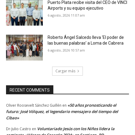
Puerto Plata recibe visita del CEO de VINCI
Airports y su equipo ejecutivo
6 agosto, 2026 11:07 am
Roberto Ángel Salcedo lleva ‘El poder de
las buenas palabras’ a Loma de Cabrera
6 agosto, 2026 10:57 am
Cargar más
RECENT COMMENTS
«50 años pronosticando el
Oliver Roosevelt Sánchez Guillén
en
futuro: José Vólquez, el legendario mensajero del tiempo del
Cibao»
Voluntariado Jesús con los Niños lidera la
Dr-Julio Castro
en
caminata «Héroes de Corazón 2024» en Santiago, RD