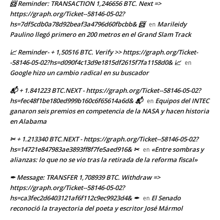
📨 Reminder: TRANSACTION 1,246656 BTC. Next =>
https://graph.org/Ticket--58146-05-02?
hs=7df5cdb0a78d92beaf3a4796d60fbcbb& 📨
Marileidy
en
Paulino llegó primero en 200 metros en el Grand Slam Track
📈 Reminder- + 1,50516 BTC. Verify >> https://graph.org/Ticket-
-58146-05-02?hs=d090f4c13d9e1815df2615f7fa1158d0& 📈
en
Google hizo un cambio radical en su buscador
📬 + 1.841223 BTC.NEXT - https://graph.org/Ticket--58146-05-02?
hs=fec48f1be180ed999b160c6f65614a6d& 📬
Equipos del INTEC
en
ganaron seis premios en competencia de la NASA y hacen historia
en Alabama
✂ + 1.213340 BTC.NEXT - https://graph.org/Ticket--58146-05-02?
hs=14721e847983ae3893ff8f7fe5aed916& ✂
«Entre sombras y
en
alianzas: lo que no se vio tras la retirada de la reforma fiscal»
✒ Message: TRANSFER 1,708939 BTC. Withdraw =>
https://graph.org/Ticket--58146-05-02?
hs=ca3fec2d6403121af6f112c9ec9923d4& ✒
El Senado
en
reconoció la trayectoria del poeta y escritor José Mármol