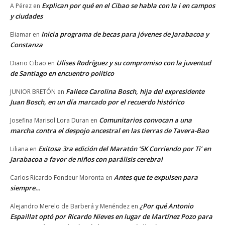
Explican por qué en el Cibao se habla con la i en campos
A Pérez
en
y ciudades
Inicia programa de becas para jóvenes de Jarabacoa y
Eliamar
en
Constanza
Ulises Rodríguez y su compromiso con la juventud
Diario Cibao
en
de Santiago en encuentro político
Fallece Carolina Bosch, hija del expresidente
JUNIOR BRETÓN
en
Juan Bosch, en un día marcado por el recuerdo histórico
Comunitarios convocan a una
Josefina Marisol Lora Duran
en
marcha contra el despojo ancestral en las tierras de Tavera-Bao
Exitosa 3ra edición del Maratón ‘5K Corriendo por Ti’ en
Liliana
en
Jarabacoa a favor de niños con parálisis cerebral
Antes que te expulsen para
Carlos Ricardo Fondeur Moronta
en
siempre…
¿Por qué Antonio
Alejandro Merelo de Barberá y Menéndez
en
Espaillat optó por Ricardo Nieves en lugar de Martínez Pozo para