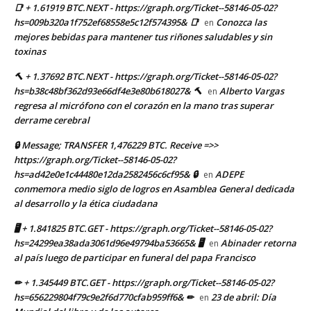
📑 + 1.61919 BTC.NEXT - https://graph.org/Ticket--58146-05-02?
hs=009b320a1f752ef68558e5c12f574395& 📑
Conozca las
en
mejores bebidas para mantener tus riñones saludables y sin
toxinas
🔨 + 1.37692 BTC.NEXT - https://graph.org/Ticket--58146-05-02?
hs=b38c48bf362d93e66df4e3e80b618027& 🔨
Alberto Vargas
en
regresa al micrófono con el corazón en la mano tras superar
derrame cerebral
🔒 Message; TRANSFER 1,476229 BTC. Receive =>>
https://graph.org/Ticket--58146-05-02?
hs=ad42e0e1c44480e12da2582456c6cf95& 🔒
ADEPE
en
conmemora medio siglo de logros en Asamblea General dedicada
al desarrollo y la ética ciudadana
🖥 + 1.841825 BTC.GET - https://graph.org/Ticket--58146-05-02?
hs=24299ea38ada3061d96e49794ba53665& 🖥
Abinader retorna
en
al país luego de participar en funeral del papa Francisco
✏ + 1.345449 BTC.GET - https://graph.org/Ticket--58146-05-02?
hs=656229804f79c9e2f6d770cfab959ff6& ✏
23 de abril: Día
en