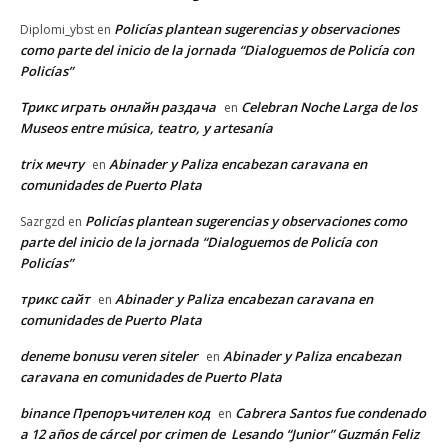
Policías plantean sugerencias y observaciones
Diplomi_ybst
en
como parte del inicio de la jornada “Dialoguemos de Policía con
Policías”
Трикс играть онлайн раздача
Celebran Noche Larga de los
en
Museos entre música, teatro, y artesanía
trix мечту
Abinader y Paliza encabezan caravana en
en
comunidades de Puerto Plata
Policías plantean sugerencias y observaciones como
Sazrgzd
en
parte del inicio de la jornada “Dialoguemos de Policía con
Policías”
трикс сайт
Abinader y Paliza encabezan caravana en
en
comunidades de Puerto Plata
deneme bonusu veren siteler
Abinader y Paliza encabezan
en
caravana en comunidades de Puerto Plata
binance Препоръчителен код
Cabrera Santos fue condenado
en
a 12 años de cárcel por crimen de Lesando “Junior” Guzmán Feliz