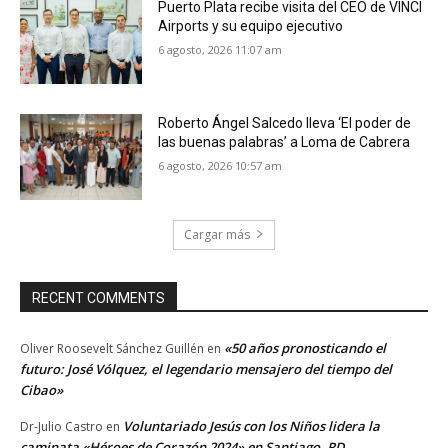
Puerto Plata recibe visita del CEO de VINCI
Airports y su equipo ejecutivo
6 agosto, 2026 11:07 am
Roberto Ángel Salcedo lleva ‘El poder de
las buenas palabras’ a Loma de Cabrera
6 agosto, 2026 10:57 am
Cargar más
RECENT COMMENTS
«50 años pronosticando el
Oliver Roosevelt Sánchez Guillén
en
futuro: José Vólquez, el legendario mensajero del tiempo del
Cibao»
Voluntariado Jesús con los Niños lidera la
Dr-Julio Castro
en
caminata «Héroes de Corazón 2024» en Santiago, RD