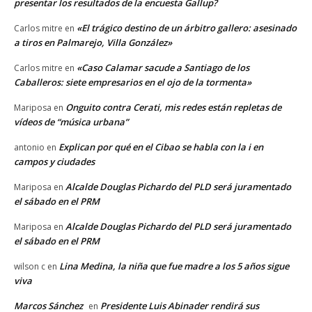
presentar los resultados de la encuesta Gallup?
«El trágico destino de un árbitro gallero: asesinado
Carlos mitre
en
a tiros en Palmarejo, Villa González»
«Caso Calamar sacude a Santiago de los
Carlos mitre
en
Caballeros: siete empresarios en el ojo de la tormenta»
Onguito contra Cerati, mis redes están repletas de
Mariposa
en
vídeos de “música urbana”
Explican por qué en el Cibao se habla con la i en
antonio
en
campos y ciudades
Alcalde Douglas Pichardo del PLD será juramentado
Mariposa
en
el sábado en el PRM
Alcalde Douglas Pichardo del PLD será juramentado
Mariposa
en
el sábado en el PRM
Lina Medina, la niña que fue madre a los 5 años sigue
wilson c
en
viva
Marcos Sánchez
Presidente Luis Abinader rendirá sus
en