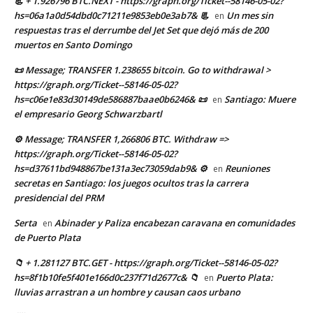
📃 + 1.926796 BTC.NEXT - https://graph.org/Ticket--58146-05-02?
hs=06a1a0d54dbd0c71211e9853eb0e3ab7& 📃
Un mes sin
en
respuestas tras el derrumbe del Jet Set que dejó más de 200
muertos en Santo Domingo
📜 Message; TRANSFER 1.238655 bitcoin. Go to withdrawal >
https://graph.org/Ticket--58146-05-02?
hs=c06e1e83d30149de586887baae0b6246& 📜
Santiago: Muere
en
el empresario Georg Schwarzbartl
⚙ Message; TRANSFER 1,266806 BTC. Withdraw =>
https://graph.org/Ticket--58146-05-02?
hs=d37611bd948867be131a3ec73059dab9& ⚙
Reuniones
en
secretas en Santiago: los juegos ocultos tras la carrera
presidencial del PRM
Serta
Abinader y Paliza encabezan caravana en comunidades
en
de Puerto Plata
📁 + 1.281127 BTC.GET - https://graph.org/Ticket--58146-05-02?
hs=8f1b10fe5f401e166d0c237f71d2677c& 📁
Puerto Plata:
en
lluvias arrastran a un hombre y causan caos urbano