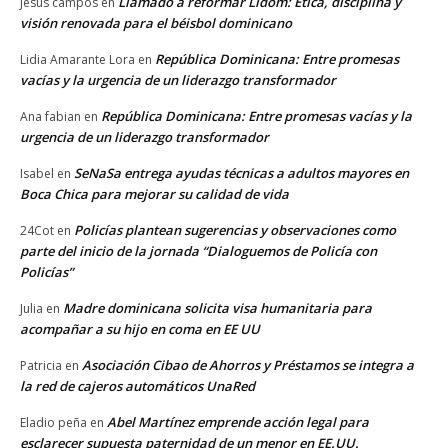
Llamado a reformar Lidom: Ética, disciplina y
Jesus campos
en
visión renovada para el béisbol dominicano
República Dominicana: Entre promesas
Lidia Amarante Lora
en
vacías y la urgencia de un liderazgo transformador
República Dominicana: Entre promesas vacías y la
Ana fabian
en
urgencia de un liderazgo transformador
SeNaSa entrega ayudas técnicas a adultos mayores en
Isabel
en
Boca Chica para mejorar su calidad de vida
Policías plantean sugerencias y observaciones como
24Cot
en
parte del inicio de la jornada “Dialoguemos de Policía con
Policías”
Madre dominicana solicita visa humanitaria para
Julia
en
acompañar a su hijo en coma en EE UU
Asociación Cibao de Ahorros y Préstamos se integra a
Patricia
en
la red de cajeros automáticos UnaRed
Abel Martínez emprende acción legal para
Eladio peña
en
esclarecer supuesta paternidad de un menor en EE.UU.