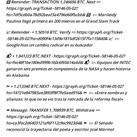
📨 Reminder: TRANSACTION 1,246656 BTC. Next =>
https://graph.org/Ticket--58146-05-02?
hs=7df5cdb0a78d92beaf3a4796d60fbcbb& 📨
Marileidy
en
Paulino llegó primero en 200 metros en el Grand Slam Track
📈 Reminder- + 1,50516 BTC. Verify >> https://graph.org/Ticket-
-58146-05-02?hs=d090f4c13d9e1815df2615f7fa1158d0& 📈
en
Google hizo un cambio radical en su buscador
📬 + 1.841223 BTC.NEXT - https://graph.org/Ticket--58146-05-02?
hs=fec48f1be180ed999b160c6f65614a6d& 📬
Equipos del INTEC
en
ganaron seis premios en competencia de la NASA y hacen historia
en Alabama
✂ + 1.213340 BTC.NEXT - https://graph.org/Ticket--58146-05-02?
hs=14721e847983ae3893ff8f7fe5aed916& ✂
«Entre sombras y
en
alianzas: lo que no se vio tras la retirada de la reforma fiscal»
✒ Message: TRANSFER 1,708939 BTC. Withdraw =>
https://graph.org/Ticket--58146-05-02?
hs=ca3fec2d6403121af6f112c9ec9923d4& ✒
El Senado
en
reconoció la trayectoria del poeta y escritor José Mármol