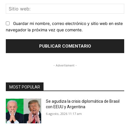
Sit
we
Guardar mi nombre, correo electrónico y sitio web en este
navegador la próxima vez que comente.
- Advertisment -
MOST POPULAR
Se agudiza la crisis diplomática de Brasil
con EEUU y Argentina
6 agosto, 2026 11:17 am