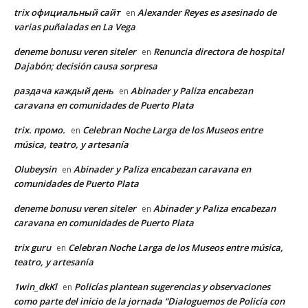
trix официальный сайт
Alexander Reyes es asesinado de
en
varias puñaladas en La Vega
deneme bonusu veren siteler
Renuncia directora de hospital
en
Dajabón; decisión causa sorpresa
раздача каждый день
Abinader y Paliza encabezan
en
caravana en comunidades de Puerto Plata
trix. промо.
Celebran Noche Larga de los Museos entre
en
música, teatro, y artesanía
Olubeysin
Abinader y Paliza encabezan caravana en
en
comunidades de Puerto Plata
deneme bonusu veren siteler
Abinader y Paliza encabezan
en
caravana en comunidades de Puerto Plata
trix guru
Celebran Noche Larga de los Museos entre música,
en
teatro, y artesanía
1win_dkKl
Policías plantean sugerencias y observaciones
en
como parte del inicio de la jornada “Dialoguemos de Policía con