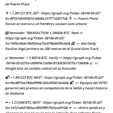
de Puerto Plata
📁 + 1.281127 BTC.GET - https://graph.org/Ticket--58146-05-02?
hs=8f1b10fe5f401e166d0c237f71d2677c& 📁
Puerto Plata:
en
lluvias arrastran a un hombre y causan caos urbano
📨 Reminder: TRANSACTION 1,246656 BTC. Next =>
https://graph.org/Ticket--58146-05-02?
hs=7df5cdb0a78d92beaf3a4796d60fbcbb& 📨
Marileidy
en
Paulino llegó primero en 200 metros en el Grand Slam Track
📈 Reminder- + 1,50516 BTC. Verify >> https://graph.org/Ticket-
-58146-05-02?hs=d090f4c13d9e1815df2615f7fa1158d0& 📈
en
Google hizo un cambio radical en su buscador
📬 + 1.841223 BTC.NEXT - https://graph.org/Ticket--58146-05-02?
hs=fec48f1be180ed999b160c6f65614a6d& 📬
Equipos del INTEC
en
ganaron seis premios en competencia de la NASA y hacen historia
en Alabama
✂ + 1.213340 BTC.NEXT - https://graph.org/Ticket--58146-05-02?
hs=14721e847983ae3893ff8f7fe5aed916& ✂
«Entre sombras y
en