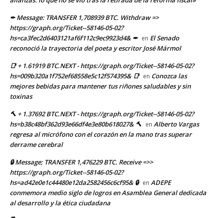
alianzas: lo que no se vio tras la retirada de la reforma fiscal»
✒ Message: TRANSFER 1,708939 BTC. Withdraw =>
https://graph.org/Ticket--58146-05-02?
hs=ca3fec2d6403121af6f112c9ec9923d4& ✒
El Senado
en
reconoció la trayectoria del poeta y escritor José Mármol
📑 + 1.61919 BTC.NEXT - https://graph.org/Ticket--58146-05-02?
hs=009b320a1f752ef68558e5c12f574395& 📑
Conozca las
en
mejores bebidas para mantener tus riñones saludables y sin
toxinas
🔨 + 1.37692 BTC.NEXT - https://graph.org/Ticket--58146-05-02?
hs=b38c48bf362d93e66df4e3e80b618027& 🔨
Alberto Vargas
en
regresa al micrófono con el corazón en la mano tras superar
derrame cerebral
🔒 Message; TRANSFER 1,476229 BTC. Receive =>>
https://graph.org/Ticket--58146-05-02?
hs=ad42e0e1c44480e12da2582456c6cf95& 🔒
ADEPE
en
conmemora medio siglo de logros en Asamblea General dedicada
al desarrollo y la ética ciudadana