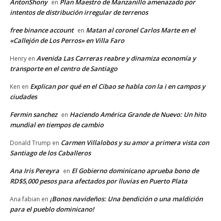
AntonShony
Plan Maestro de Manzanillo amenazado por
en
intentos de distribución irregular de terrenos
free binance account
Matan al coronel Carlos Marte en el
en
«Callejón de Los Perros» en Villa Faro
Avenida Las Carreras reabre y dinamiza economía y
Henry
en
transporte en el centro de Santiago
Explican por qué en el Cibao se habla con la i en campos y
Ken
en
ciudades
Fermin sanchez
Haciendo América Grande de Nuevo: Un hito
en
mundial en tiempos de cambio
Carmen Villalobos y su amor a primera vista con
Donald Trump
en
Santiago de los Caballeros
Ana Iris Pereyra
El Gobierno dominicano aprueba bono de
en
RD$5,000 pesos para afectados por lluvias en Puerto Plata
¡Bonos navideños: Una bendición o una maldición
Ana fabian
en
para el pueblo dominicano!