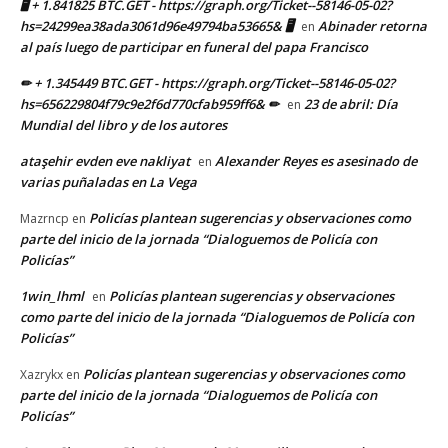
🖥 + 1.841825 BTC.GET - https://graph.org/Ticket--58146-05-02?
hs=24299ea38ada3061d96e49794ba53665& 🖥
Abinader retorna
en
al país luego de participar en funeral del papa Francisco
✏ + 1.345449 BTC.GET - https://graph.org/Ticket--58146-05-02?
hs=656229804f79c9e2f6d770cfab959ff6& ✏
23 de abril: Día
en
Mundial del libro y de los autores
ataşehir evden eve nakliyat
Alexander Reyes es asesinado de
en
varias puñaladas en La Vega
Policías plantean sugerencias y observaciones como
Mazrncp
en
parte del inicio de la jornada “Dialoguemos de Policía con
Policías”
1win_lhml
Policías plantean sugerencias y observaciones
en
como parte del inicio de la jornada “Dialoguemos de Policía con
Policías”
Policías plantean sugerencias y observaciones como
Xazrykx
en
parte del inicio de la jornada “Dialoguemos de Policía con
Policías”