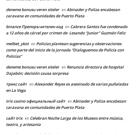
deneme bonusu veren siteler
Abinader y Paliza encabezan
en
caravana en comunidades de Puerto Plata
binance Препоръчителен код
Cabrera Santos fue condenado
en
a 12 años de cárcel por crimen de Lesando “Junior” Guzmán Feliz
melbet_ykot
Policías plantean sugerencias y observaciones
en
como parte del inicio de la jornada “Dialoguemos de Policía con
Policías”
deneme bonusu veren siteler
Renuncia directora de hospital
en
Dajabón; decisión causa sorpresa
трикс сайт
Alexander Reyes es asesinado de varias puñaladas
en
en La Vega
trix casino официальный сайт
Abinader y Paliza encabezan
en
caravana en comunidades de Puerto Plata
сайт trix
Celebran Noche Larga de los Museos entre música,
en
teatro, y artesanía