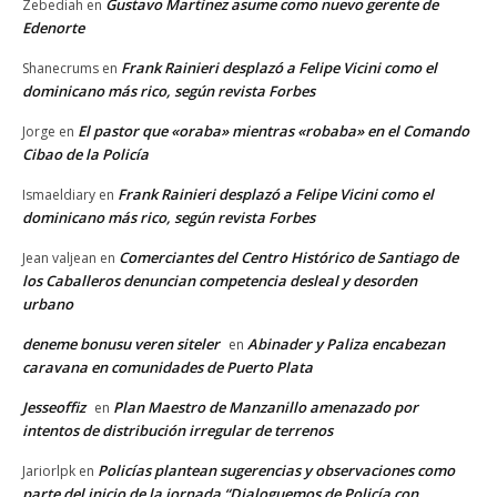
Gustavo Martínez asume como nuevo gerente de
Zebediah
en
Edenorte
Frank Rainieri desplazó a Felipe Vicini como el
Shanecrums
en
dominicano más rico, según revista Forbes
El pastor que «oraba» mientras «robaba» en el Comando
Jorge
en
Cibao de la Policía
Frank Rainieri desplazó a Felipe Vicini como el
Ismaeldiary
en
dominicano más rico, según revista Forbes
Comerciantes del Centro Histórico de Santiago de
Jean valjean
en
los Caballeros denuncian competencia desleal y desorden
urbano
deneme bonusu veren siteler
Abinader y Paliza encabezan
en
caravana en comunidades de Puerto Plata
Jesseoffiz
Plan Maestro de Manzanillo amenazado por
en
intentos de distribución irregular de terrenos
Policías plantean sugerencias y observaciones como
Jariorlpk
en
parte del inicio de la jornada “Dialoguemos de Policía con