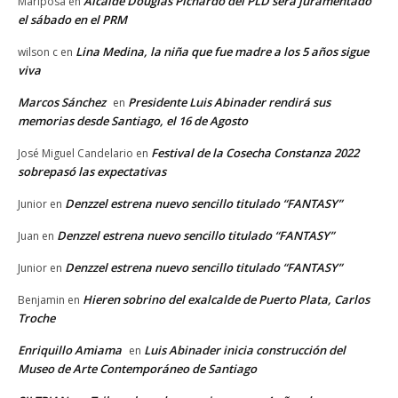
Alcalde Douglas Pichardo del PLD será juramentado
Mariposa
en
el sábado en el PRM
Lina Medina, la niña que fue madre a los 5 años sigue
wilson c
en
viva
Marcos Sánchez
Presidente Luis Abinader rendirá sus
en
memorias desde Santiago, el 16 de Agosto
Festival de la Cosecha Constanza 2022
José Miguel Candelario
en
sobrepasó las expectativas
Denzzel estrena nuevo sencillo titulado “FANTASY”
Junior
en
Denzzel estrena nuevo sencillo titulado “FANTASY”
Juan
en
Denzzel estrena nuevo sencillo titulado “FANTASY”
Junior
en
Hieren sobrino del exalcalde de Puerto Plata, Carlos
Benjamin
en
Troche
Enriquillo Amiama
Luis Abinader inicia construcción del
en
Museo de Arte Contemporáneo de Santiago