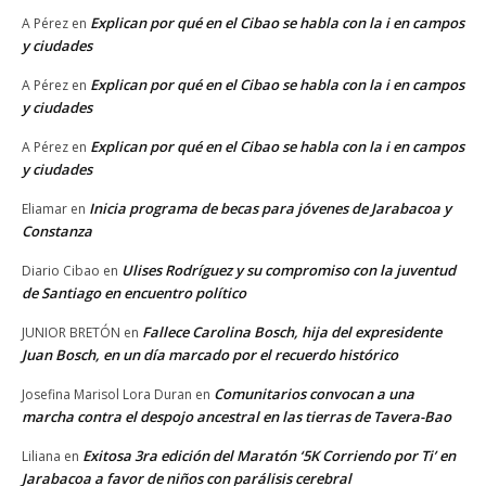
Explican por qué en el Cibao se habla con la i en campos
A Pérez
en
y ciudades
Explican por qué en el Cibao se habla con la i en campos
A Pérez
en
y ciudades
Explican por qué en el Cibao se habla con la i en campos
A Pérez
en
y ciudades
Inicia programa de becas para jóvenes de Jarabacoa y
Eliamar
en
Constanza
Ulises Rodríguez y su compromiso con la juventud
Diario Cibao
en
de Santiago en encuentro político
Fallece Carolina Bosch, hija del expresidente
JUNIOR BRETÓN
en
Juan Bosch, en un día marcado por el recuerdo histórico
Comunitarios convocan a una
Josefina Marisol Lora Duran
en
marcha contra el despojo ancestral en las tierras de Tavera-Bao
Exitosa 3ra edición del Maratón ‘5K Corriendo por Ti’ en
Liliana
en
Jarabacoa a favor de niños con parálisis cerebral