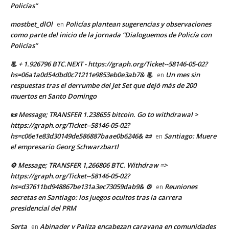
Policías”
mostbet_dlOl
Policías plantean sugerencias y observaciones
en
como parte del inicio de la jornada “Dialoguemos de Policía con
Policías”
📃 + 1.926796 BTC.NEXT - https://graph.org/Ticket--58146-05-02?
hs=06a1a0d54dbd0c71211e9853eb0e3ab7& 📃
Un mes sin
en
respuestas tras el derrumbe del Jet Set que dejó más de 200
muertos en Santo Domingo
📜 Message; TRANSFER 1.238655 bitcoin. Go to withdrawal >
https://graph.org/Ticket--58146-05-02?
hs=c06e1e83d30149de586887baae0b6246& 📜
Santiago: Muere
en
el empresario Georg Schwarzbartl
⚙ Message; TRANSFER 1,266806 BTC. Withdraw =>
https://graph.org/Ticket--58146-05-02?
hs=d37611bd948867be131a3ec73059dab9& ⚙
Reuniones
en
secretas en Santiago: los juegos ocultos tras la carrera
presidencial del PRM
Serta
Abinader y Paliza encabezan caravana en comunidades
en