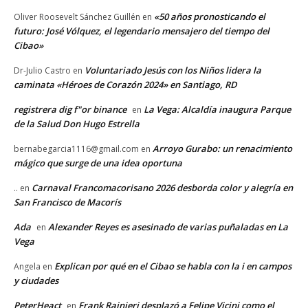
«50 años pronosticando el
Oliver Roosevelt Sánchez Guillén
en
futuro: José Vólquez, el legendario mensajero del tiempo del
Cibao»
Voluntariado Jesús con los Niños lidera la
Dr-Julio Castro
en
caminata «Héroes de Corazón 2024» en Santiago, RD
registrera dig f"or binance
La Vega: Alcaldía inaugura Parque
en
de la Salud Don Hugo Estrella
Arroyo Gurabo: un renacimiento
bernabegarcia1116@gmail.com
en
mágico que surge de una idea oportuna
Carnaval Francomacorisano 2026 desborda color y alegría en
..
en
San Francisco de Macorís
Ada
Alexander Reyes es asesinado de varias puñaladas en La
en
Vega
Explican por qué en el Cibao se habla con la i en campos
Angela
en
y ciudades
PeterHeact
Frank Rainieri desplazó a Felipe Vicini como el
en