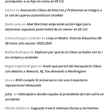
acompañar a su hijo en coma en EE UU
Asociación Cibao de Ahorros y Préstamos se integra a
Patricia
en
la red de cajeros automáticos UnaRed
Abel Martínez emprende acción legal para
Eladio peña
en
esclarecer supuesta paternidad de un menor en EE.UU.
Licey al Medio: Distrito Educativo 08-
Darleny Burgos Caraballo
en
08 inicia año escolar 2023-2024
Explican por qué en el Cibao se habla con la i
Martha Rodriguez
en
en campos y ciudades
Vuelo que partió del Aeropuerto Cibao
Miguel Angel Rodriguez
en
con destino a Newark, NJ, fue desviado a Washington
BHD cumple 52 aniversario con una trayectoria
Ana
en
reputacional destacada
Julia
Helicóptero donde viajaba el presidente de Irán sufre un
en
accidente
Vaguada traerá intensas lluvias y tormentas
Alfredo Batista
en