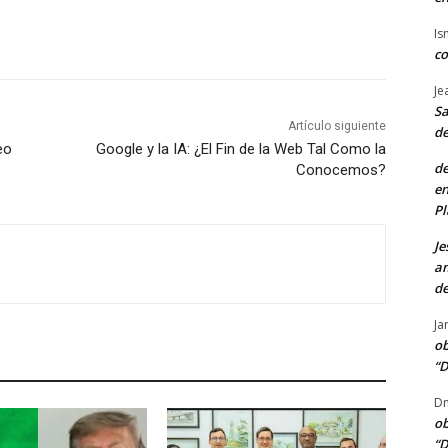
Is
co
Je
Sa
Artículo siguiente
de
eo
Google y la IA: ¿El Fin de la Web Tal Como la
de
Conocemos?
en
Pl
Je
am
de
Ja
ob
“D
Dn
ob
“D