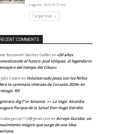
6 agosto, 2026 10:57 am
Cargar más
RECENT COMMENTS
«50 años
iver Roosevelt Sánchez Guillén
en
onosticando el futuro: José Vólquez, el legendario
nsajero del tiempo del Cibao»
Voluntariado Jesús con los Niños
-Julio Castro
en
dera la caminata «Héroes de Corazón 2024» en
ntiago, RD
gistrera dig f"or binance
La Vega: Alcaldía
en
augura Parque de la Salud Don Hugo Estrella
Arroyo Gurabo: un
rnabegarcia1116@gmail.com
en
nacimiento mágico que surge de una idea
portuna