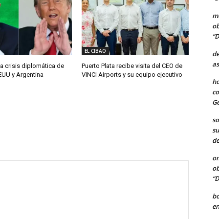
me
ob
“D
EL CIBAO
de
as
a crisis diplomática de
Puerto Plata recibe visita del CEO de
EUU y Argentina
VINCI Airports y su equipo ejecutivo
ho
co
Ge
so
su
de
o
ob
“D
b
en