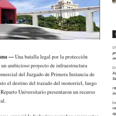
Ol
pr
cana —
Una batalla legal por la protección
me
 un ambicioso proyecto de infraestructura
Dr
li
mercial del Juzgado de Primera Instancia de
Sa
to el destino del trazado del monorriel, luego
re
 Reparto Universitario presentaron un recurso
in
al.
be
re
o