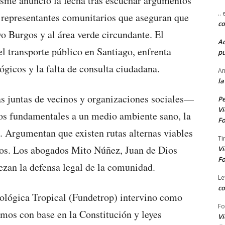
me anunció la fecha tras escuchar argumentos
..
o representantes comunitarios que aseguran que
co
o Burgos y al área verde circundante. El
A
l transporte público en Santiago, enfrenta
pu
lógicos y la falta de consulta ciudadana.
An
la
s juntas de vecinos y organizaciones sociales—
Pe
Vi
hos fundamentales a un medio ambiente sano, la
Fo
a. Argumentan que existen rutas alternas viables
Ti
os. Los abogados Mito Núñez, Juan de Dios
Vi
Fo
zan la defensa legal de la comunidad.
Le
co
cológica Tropical (Fundetrop) intervino como
Fo
amos con base en la Constitución y leyes
Vi