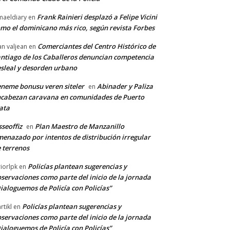
Frank Rainieri desplazó a Felipe Vicini
maeldiary
en
mo el dominicano más rico, según revista Forbes
Comerciantes del Centro Histórico de
an valjean
en
ntiago de los Caballeros denuncian competencia
sleal y desorden urbano
neme bonusu veren siteler
Abinader y Paliza
en
cabezan caravana en comunidades de Puerto
ata
sseoffiz
Plan Maestro de Manzanillo
en
enazado por intentos de distribución irregular
 terrenos
Policías plantean sugerencias y
riorlpk
en
servaciones como parte del inicio de la jornada
ialoguemos de Policía con Policías”
Policías plantean sugerencias y
rtikl
en
servaciones como parte del inicio de la jornada
ialoguemos de Policía con Policías”