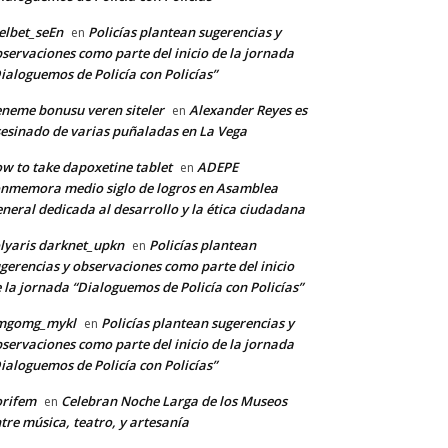
lbet_seEn
Policías plantean sugerencias y
en
servaciones como parte del inicio de la jornada
ialoguemos de Policía con Policías”
neme bonusu veren siteler
Alexander Reyes es
en
esinado de varias puñaladas en La Vega
w to take dapoxetine tablet
ADEPE
en
nmemora medio siglo de logros en Asamblea
neral dedicada al desarrollo y la ética ciudadana
lyaris darknet_upkn
Policías plantean
en
gerencias y observaciones como parte del inicio
 la jornada “Dialoguemos de Policía con Policías”
mgomg_mykl
Policías plantean sugerencias y
en
servaciones como parte del inicio de la jornada
ialoguemos de Policía con Policías”
orifem
Celebran Noche Larga de los Museos
en
tre música, teatro, y artesanía