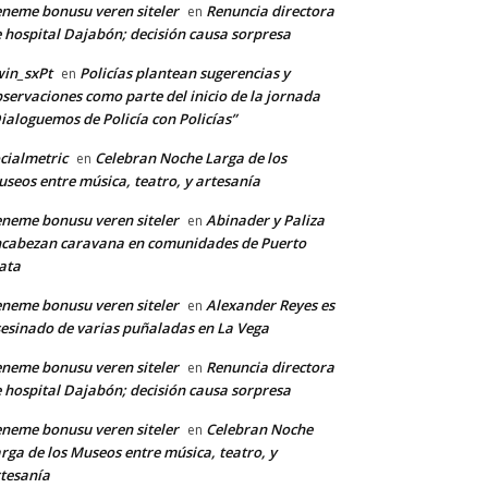
neme bonusu veren siteler
Renuncia directora
en
 hospital Dajabón; decisión causa sorpresa
in_sxPt
Policías plantean sugerencias y
en
*
servaciones como parte del inicio de la jornada
ialoguemos de Policía con Policías”
cialmetric
Celebran Noche Larga de los
en
co:*
seos entre música, teatro, y artesanía
neme bonusu veren siteler
Abinader y Paliza
en
cabezan caravana en comunidades de Puerto
ata
neme bonusu veren siteler
Alexander Reyes es
en
esinado de varias puñaladas en La Vega
neme bonusu veren siteler
Renuncia directora
en
 hospital Dajabón; decisión causa sorpresa
neme bonusu veren siteler
Celebran Noche
en
rga de los Museos entre música, teatro, y
tesanía