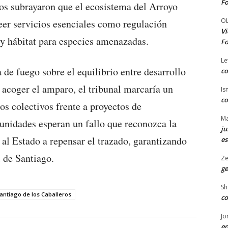
Fo
s subrayaron que el ecosistema del Arroyo
O
veer servicios esenciales como regulación
Vi
 y hábitat para especies amenazadas.
Fo
Le
 de fuego sobre el equilibrio entre desarrollo
co
 acoger el amparo, el tribunal marcaría un
Is
co
os colectivos frente a proyectos de
Ma
munidades esperan un fallo que reconozca la
ju
al Estado a repensar el trazado, garantizando
es
 de Santiago.
Ze
ge
Sh
antiago de los Caballeros
co
Jo
en