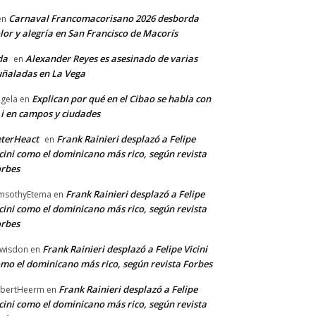
Carnaval Francomacorisano 2026 desborda
en
lor y alegría en San Francisco de Macorís
da
Alexander Reyes es asesinado de varias
en
ñaladas en La Vega
Explican por qué en el Cibao se habla con
gela
en
 i en campos y ciudades
terHeact
Frank Rainieri desplazó a Felipe
en
cini como el dominicano más rico, según revista
rbes
Frank Rainieri desplazó a Felipe
msothyEtema
en
cini como el dominicano más rico, según revista
rbes
Frank Rainieri desplazó a Felipe Vicini
wisdon
en
mo el dominicano más rico, según revista Forbes
Frank Rainieri desplazó a Felipe
bertHeerm
en
cini como el dominicano más rico, según revista