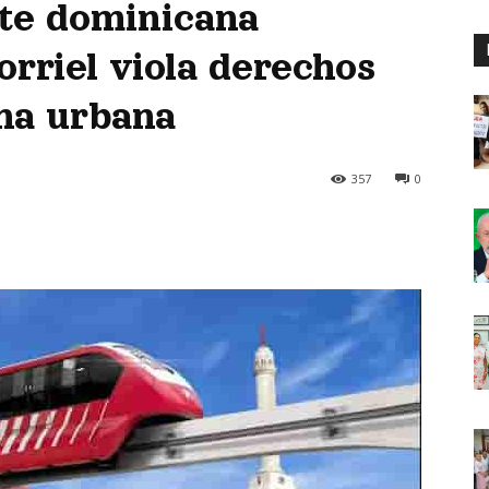
rte dominicana
orriel viola derechos
na urbana
357
0