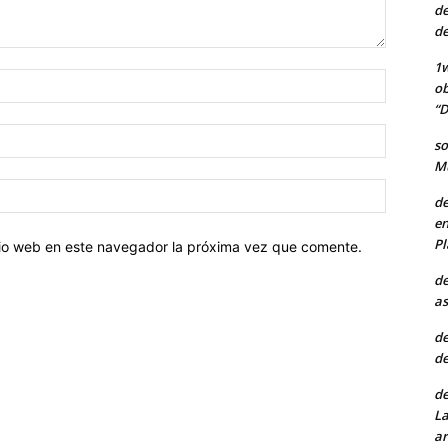
de
de
1w
Nombre:
ob
“D
Correo
so
electróni
Mu
Sitio
de
web:
en
Pl
itio web en este navegador la próxima vez que comente.
de
as
de
de
de
La
ar