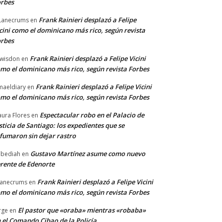
rbes
Frank Rainieri desplazó a Felipe
Lanecrums
en
cini como el dominicano más rico, según revista
rbes
Frank Rainieri desplazó a Felipe Vicini
wisdon
en
mo el dominicano más rico, según revista Forbes
Frank Rainieri desplazó a Felipe Vicini
maeldiary
en
mo el dominicano más rico, según revista Forbes
Espectacular robo en el Palacio de
ura Flores
en
sticia de Santiago: los expedientes que se
fumaron sin dejar rastro
Gustavo Martínez asume como nuevo
bediah
en
rente de Edenorte
Frank Rainieri desplazó a Felipe Vicini
anecrums
en
mo el dominicano más rico, según revista Forbes
El pastor que «oraba» mientras «robaba»
rge
en
 el Comando Cibao de la Policía