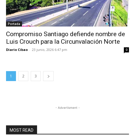
Portada
Compromiso Santiago defiende nombre de
Luis Crouch para la Circunvalación Norte
Diario Cibao
-
23 junio, 2026 6:47 pm
0
1
2
3
- Advertisment -
MOST READ