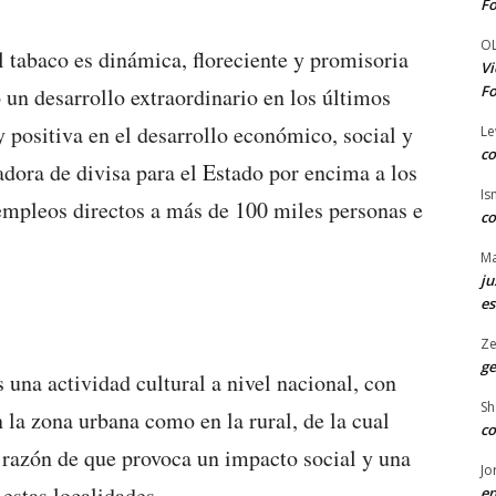
Fo
O
el tabaco es dinámica, floreciente y promisoria
Vi
Fo
un desarrollo extraordinario en los últimos
positiva en el desarrollo económico, social y
Le
co
radora de divisa para el Estado por encima a los
Is
empleos directos a más de 100 miles personas e
co
Ma
ju
es
Ze
ge
una actividad cultural a nivel nacional, con
Sh
n la zona urbana como en la rural, de la cual
co
 razón de que provoca un impacto social y una
Jo
estas localidades.
en