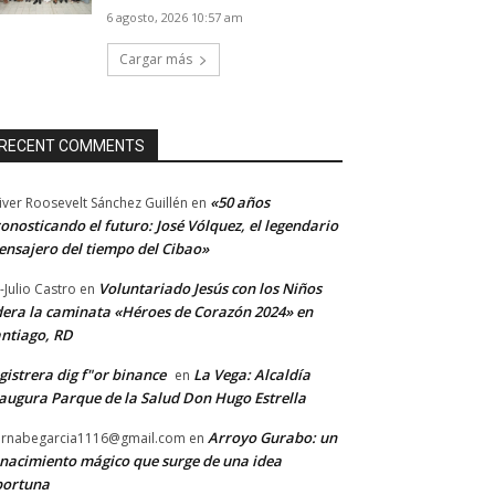
6 agosto, 2026 10:57 am
Cargar más
RECENT COMMENTS
«50 años
iver Roosevelt Sánchez Guillén
en
onosticando el futuro: José Vólquez, el legendario
nsajero del tiempo del Cibao»
Voluntariado Jesús con los Niños
-Julio Castro
en
dera la caminata «Héroes de Corazón 2024» en
ntiago, RD
gistrera dig f"or binance
La Vega: Alcaldía
en
augura Parque de la Salud Don Hugo Estrella
Arroyo Gurabo: un
rnabegarcia1116@gmail.com
en
nacimiento mágico que surge de una idea
portuna