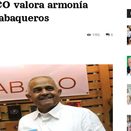
O valora armonía
tabaqueros
1195
0