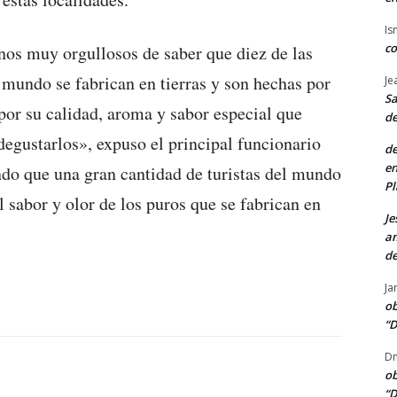
Is
co
os muy orgullosos de saber que diez de las
 mundo se fabrican en tierras y son hechas por
Je
Sa
or su calidad, aroma y sabor especial que
de
degustarlos», expuso el principal funcionario
de
en
ando que una gran cantidad de turistas del mundo
Pl
el sabor y olor de los puros que se fabrican en
Je
am
de
Ja
ob
“D
Dn
ob
“D