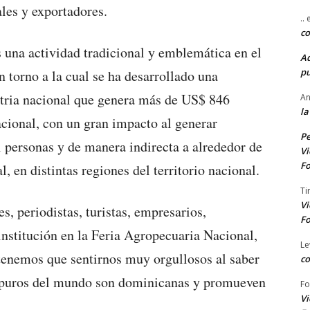
ales y exportadores.
..
co
 una actividad tradicional y emblemática en el
A
pu
n torno a la cual se ha desarrollado una
stria nacional que genera más de US$ 846
An
la
cional, con un gran impacto al generar
Pe
 personas y de manera indirecta a alrededor de
Vi
Fo
l, en distintas regiones del territorio nacional.
Ti
Vi
s, periodistas, turistas, empresarios,
Fo
 institución en la Feria Agropecuaria Nacional,
Le
tenemos que sentirnos muy orgullosos al saber
co
e puros del mundo son dominicanas y promueven
Fo
Vi