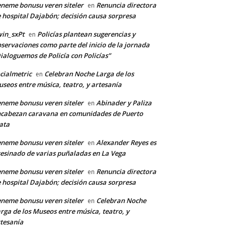
neme bonusu veren siteler
Renuncia directora
en
 hospital Dajabón; decisión causa sorpresa
in_sxPt
Policías plantean sugerencias y
en
servaciones como parte del inicio de la jornada
ialoguemos de Policía con Policías”
cialmetric
Celebran Noche Larga de los
en
seos entre música, teatro, y artesanía
neme bonusu veren siteler
Abinader y Paliza
en
cabezan caravana en comunidades de Puerto
ata
neme bonusu veren siteler
Alexander Reyes es
en
esinado de varias puñaladas en La Vega
neme bonusu veren siteler
Renuncia directora
en
 hospital Dajabón; decisión causa sorpresa
neme bonusu veren siteler
Celebran Noche
en
rga de los Museos entre música, teatro, y
tesanía