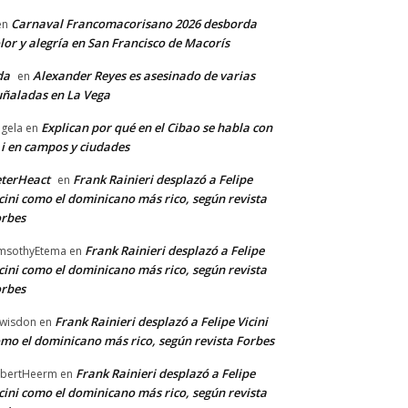
Carnaval Francomacorisano 2026 desborda
en
lor y alegría en San Francisco de Macorís
da
Alexander Reyes es asesinado de varias
en
ñaladas en La Vega
Explican por qué en el Cibao se habla con
gela
en
 i en campos y ciudades
terHeact
Frank Rainieri desplazó a Felipe
en
cini como el dominicano más rico, según revista
rbes
Frank Rainieri desplazó a Felipe
msothyEtema
en
cini como el dominicano más rico, según revista
rbes
Frank Rainieri desplazó a Felipe Vicini
wisdon
en
mo el dominicano más rico, según revista Forbes
Frank Rainieri desplazó a Felipe
bertHeerm
en
cini como el dominicano más rico, según revista