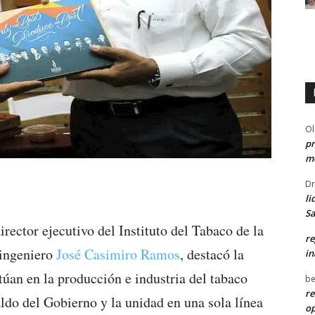
Ol
pr
me
Dr
li
Sa
irector ejecutivo del Instituto del Tabaco de la
re
ingeniero
José Casimiro Ramos
, destacó la
in
túan en la producción e industria del tabaco
be
re
paldo del Gobierno y la unidad en una sola línea
o