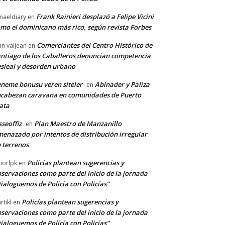
Frank Rainieri desplazó a Felipe Vicini
maeldiary
en
mo el dominicano más rico, según revista Forbes
Comerciantes del Centro Histórico de
an valjean
en
ntiago de los Caballeros denuncian competencia
sleal y desorden urbano
neme bonusu veren siteler
Abinader y Paliza
en
cabezan caravana en comunidades de Puerto
ata
sseoffiz
Plan Maestro de Manzanillo
en
enazado por intentos de distribución irregular
 terrenos
Policías plantean sugerencias y
riorlpk
en
servaciones como parte del inicio de la jornada
ialoguemos de Policía con Policías”
Policías plantean sugerencias y
rtikl
en
servaciones como parte del inicio de la jornada
ialoguemos de Policía con Policías”