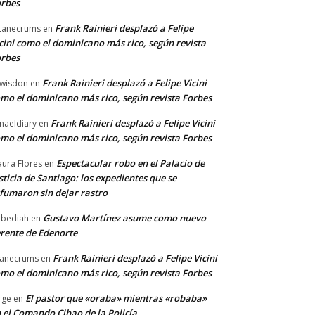
rbes
Frank Rainieri desplazó a Felipe
Lanecrums
en
cini como el dominicano más rico, según revista
rbes
Frank Rainieri desplazó a Felipe Vicini
wisdon
en
mo el dominicano más rico, según revista Forbes
Frank Rainieri desplazó a Felipe Vicini
maeldiary
en
mo el dominicano más rico, según revista Forbes
Espectacular robo en el Palacio de
ura Flores
en
sticia de Santiago: los expedientes que se
fumaron sin dejar rastro
Gustavo Martínez asume como nuevo
bediah
en
rente de Edenorte
Frank Rainieri desplazó a Felipe Vicini
anecrums
en
mo el dominicano más rico, según revista Forbes
El pastor que «oraba» mientras «robaba»
rge
en
 el Comando Cibao de la Policía