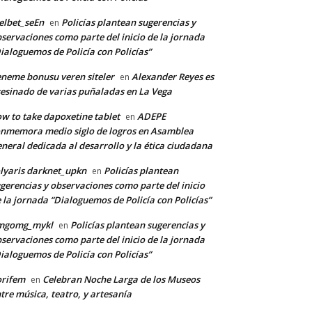
lbet_seEn
Policías plantean sugerencias y
en
servaciones como parte del inicio de la jornada
ialoguemos de Policía con Policías”
neme bonusu veren siteler
Alexander Reyes es
en
esinado de varias puñaladas en La Vega
w to take dapoxetine tablet
ADEPE
en
nmemora medio siglo de logros en Asamblea
neral dedicada al desarrollo y la ética ciudadana
lyaris darknet_upkn
Policías plantean
en
gerencias y observaciones como parte del inicio
 la jornada “Dialoguemos de Policía con Policías”
mgomg_mykl
Policías plantean sugerencias y
en
servaciones como parte del inicio de la jornada
ialoguemos de Policía con Policías”
orifem
Celebran Noche Larga de los Museos
en
tre música, teatro, y artesanía