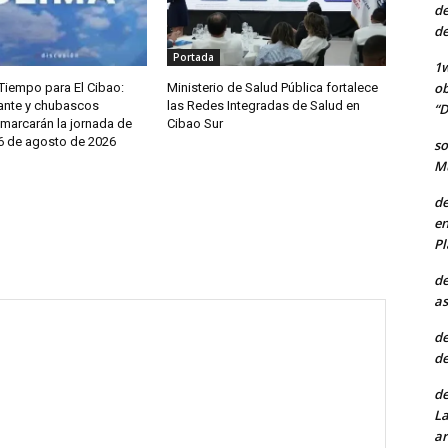
de
de
Portada
1w
ob
Tiempo para El Cibao:
Ministerio de Salud Pública fortalece
ante y chubascos
las Redes Integradas de Salud en
“D
 marcarán la jornada de
Cibao Sur
 6 de agosto de 2026
so
Mu
de
en
Pl
de
as
de
de
de
La
ar