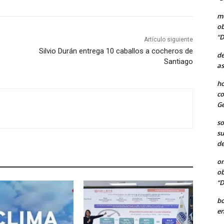
me
ob
“D
Artículo siguiente
Silvio Durán entrega 10 caballos a cocheros de
de
Santiago
as
ho
co
Ge
so
su
de
o
ob
“D
b
en