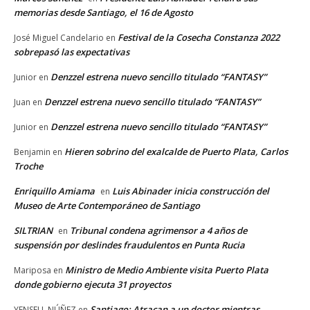
memorias desde Santiago, el 16 de Agosto
Festival de la Cosecha Constanza 2022
José Miguel Candelario
en
sobrepasó las expectativas
Denzzel estrena nuevo sencillo titulado “FANTASY”
Junior
en
Denzzel estrena nuevo sencillo titulado “FANTASY”
Juan
en
Denzzel estrena nuevo sencillo titulado “FANTASY”
Junior
en
Hieren sobrino del exalcalde de Puerto Plata, Carlos
Benjamin
en
Troche
Enriquillo Amiama
Luis Abinader inicia construcción del
en
Museo de Arte Contemporáneo de Santiago
SILTRIAN
Tribunal condena agrimensor a 4 años de
en
suspensión por deslindes fraudulentos en Punta Rucia
Ministro de Medio Ambiente visita Puerto Plata
Mariposa
en
donde gobierno ejecuta 31 proyectos
Santiago: Atracan a un doctor mientras
YENSELL NÚÑEZ
en