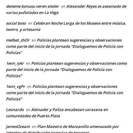
deneme bonusu veren siteler
Alexander Reyes es asesinado de
en
varias puñaladas en La Vega
social boss
Celebran Noche Larga de los Museos entre música,
en
teatro, y artesanía
melbet_zhOr
Policías plantean sugerencias y observaciones
en
como parte del inicio de la jornada “Dialoguemos de Policía con
Policías”
1win_iykr
Policías plantean sugerencias y observaciones como
en
parte del inicio de la jornada “Dialoguemos de Policía con
Policías”
1win_vgPr
Policías plantean sugerencias y observaciones
en
como parte del inicio de la jornada “Dialoguemos de Policía con
Policías”
Leonardo
Abinader y Paliza encabezan caravana en
en
comunidades de Puerto Plata
JamesOceam
Plan Maestro de Manzanillo amenazado por
en
intentos de distribución irregular de terrenos