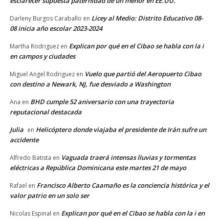
esclarecer supuesta paternidad de un menor en EE.UU.
Licey al Medio: Distrito Educativo 08-
Darleny Burgos Caraballo
en
08 inicia año escolar 2023-2024
Explican por qué en el Cibao se habla con la i
Martha Rodriguez
en
en campos y ciudades
Vuelo que partió del Aeropuerto Cibao
Miguel Angel Rodriguez
en
con destino a Newark, NJ, fue desviado a Washington
BHD cumple 52 aniversario con una trayectoria
Ana
en
reputacional destacada
Julia
Helicóptero donde viajaba el presidente de Irán sufre un
en
accidente
Vaguada traerá intensas lluvias y tormentas
Alfredo Batista
en
eléctricas a República Dominicana este martes 21 de mayo
Francisco Alberto Caamaño es la conciencia histórica y el
Rafael
en
valor patrio en un solo ser
Explican por qué en el Cibao se habla con la i en
Nicolas Espinal
en