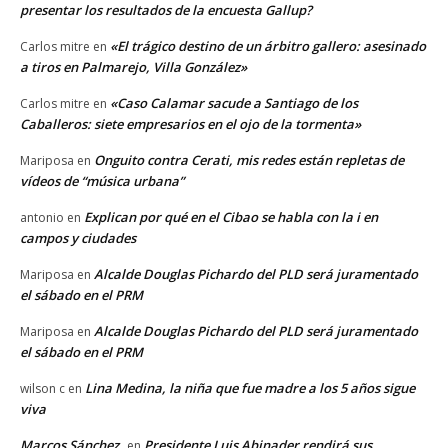
presentar los resultados de la encuesta Gallup?
«El trágico destino de un árbitro gallero: asesinado
Carlos mitre
en
a tiros en Palmarejo, Villa González»
«Caso Calamar sacude a Santiago de los
Carlos mitre
en
Caballeros: siete empresarios en el ojo de la tormenta»
Onguito contra Cerati, mis redes están repletas de
Mariposa
en
vídeos de “música urbana”
Explican por qué en el Cibao se habla con la i en
antonio
en
campos y ciudades
Alcalde Douglas Pichardo del PLD será juramentado
Mariposa
en
el sábado en el PRM
Alcalde Douglas Pichardo del PLD será juramentado
Mariposa
en
el sábado en el PRM
Lina Medina, la niña que fue madre a los 5 años sigue
wilson c
en
viva
Marcos Sánchez
Presidente Luis Abinader rendirá sus
en