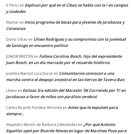
Explican por qué en el Cibao se habla con la i en campos
A Pérez
en
y ciudades
Inicia programa de becas para jóvenes de Jarabacoa y
Eliamar
en
Constanza
Ulises Rodríguez y su compromiso con la juventud
Diario Cibao
en
de Santiago en encuentro político
Fallece Carolina Bosch, hija del expresidente
JUNIOR BRETÓN
en
Juan Bosch, en un día marcado por el recuerdo histórico
Comunitarios convocan a una
Josefina Marisol Lora Duran
en
marcha contra el despojo ancestral en las tierras de Tavera-Bao
Exitosa 3ra edición del Maratón ‘5K Corriendo por Ti’ en
Liliana
en
Jarabacoa a favor de niños con parálisis cerebral
Antes que te expulsen para
Carlos Ricardo Fondeur Moronta
en
siempre…
¿Por qué Antonio
Alejandro Merelo de Barberá y Menéndez
en
Espaillat optó por Ricardo Nieves en lugar de Martínez Pozo para