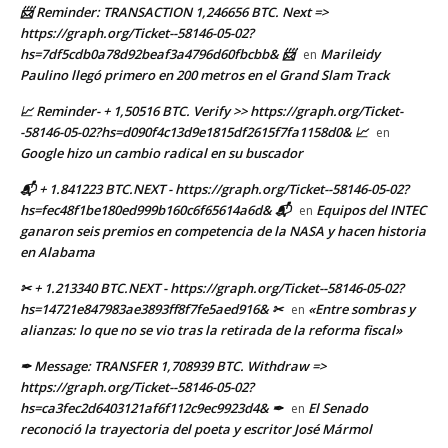
📨 Reminder: TRANSACTION 1,246656 BTC. Next =>
https://graph.org/Ticket--58146-05-02?
hs=7df5cdb0a78d92beaf3a4796d60fbcbb& 📨
Marileidy
en
Paulino llegó primero en 200 metros en el Grand Slam Track
📈 Reminder- + 1,50516 BTC. Verify >> https://graph.org/Ticket-
-58146-05-02?hs=d090f4c13d9e1815df2615f7fa1158d0& 📈
en
Google hizo un cambio radical en su buscador
📬 + 1.841223 BTC.NEXT - https://graph.org/Ticket--58146-05-02?
hs=fec48f1be180ed999b160c6f65614a6d& 📬
Equipos del INTEC
en
ganaron seis premios en competencia de la NASA y hacen historia
en Alabama
✂ + 1.213340 BTC.NEXT - https://graph.org/Ticket--58146-05-02?
hs=14721e847983ae3893ff8f7fe5aed916& ✂
«Entre sombras y
en
alianzas: lo que no se vio tras la retirada de la reforma fiscal»
✒ Message: TRANSFER 1,708939 BTC. Withdraw =>
https://graph.org/Ticket--58146-05-02?
hs=ca3fec2d6403121af6f112c9ec9923d4& ✒
El Senado
en
reconoció la trayectoria del poeta y escritor José Mármol