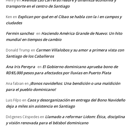
Avenida Las Carreras reabre y dinamiza economía y
Henry
en
transporte en el centro de Santiago
Explican por qué en el Cibao se habla con la i en campos y
Ken
en
ciudades
Fermin sanchez
Haciendo América Grande de Nuevo: Un hito
en
mundial en tiempos de cambio
Carmen Villalobos y su amor a primera vista con
Donald Trump
en
Santiago de los Caballeros
Ana Iris Pereyra
El Gobierno dominicano aprueba bono de
en
RD$5,000 pesos para afectados por lluvias en Puerto Plata
¡Bonos navideños: Una bendición o una maldición
Ana fabian
en
para el pueblo dominicano!
Caos y desorganización en entrega del Bono Navideño
Luis Filpo
en
deja a miles sin asistencia en Santiago
Llamado a reformar Lidom: Ética, disciplina
Diógenes Céspedes
en
y visión renovada para el béisbol dominicano