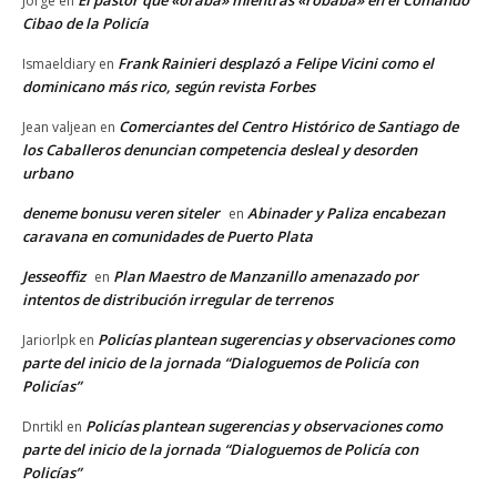
El pastor que «oraba» mientras «robaba» en el Comando
Jorge
en
Cibao de la Policía
Frank Rainieri desplazó a Felipe Vicini como el
Ismaeldiary
en
dominicano más rico, según revista Forbes
Comerciantes del Centro Histórico de Santiago de
Jean valjean
en
los Caballeros denuncian competencia desleal y desorden
urbano
deneme bonusu veren siteler
Abinader y Paliza encabezan
en
caravana en comunidades de Puerto Plata
Jesseoffiz
Plan Maestro de Manzanillo amenazado por
en
intentos de distribución irregular de terrenos
Policías plantean sugerencias y observaciones como
Jariorlpk
en
parte del inicio de la jornada “Dialoguemos de Policía con
Policías”
Policías plantean sugerencias y observaciones como
Dnrtikl
en
parte del inicio de la jornada “Dialoguemos de Policía con
Policías”