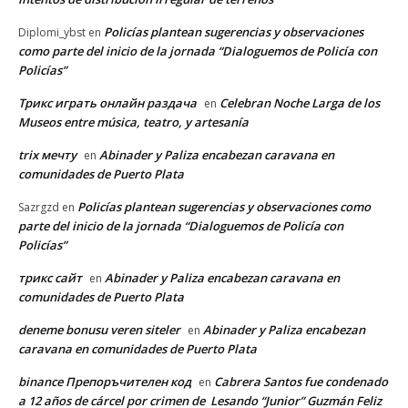
Policías plantean sugerencias y observaciones
Diplomi_ybst
en
como parte del inicio de la jornada “Dialoguemos de Policía con
Policías”
Трикс играть онлайн раздача
Celebran Noche Larga de los
en
Museos entre música, teatro, y artesanía
trix мечту
Abinader y Paliza encabezan caravana en
en
comunidades de Puerto Plata
Policías plantean sugerencias y observaciones como
Sazrgzd
en
parte del inicio de la jornada “Dialoguemos de Policía con
Policías”
трикс сайт
Abinader y Paliza encabezan caravana en
en
comunidades de Puerto Plata
deneme bonusu veren siteler
Abinader y Paliza encabezan
en
caravana en comunidades de Puerto Plata
binance Препоръчителен код
Cabrera Santos fue condenado
en
a 12 años de cárcel por crimen de Lesando “Junior” Guzmán Feliz