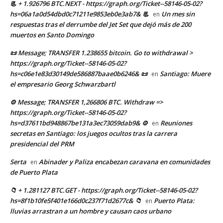
📃 + 1.926796 BTC.NEXT - https://graph.org/Ticket--58146-05-02?
hs=06a1a0d54dbd0c71211e9853eb0e3ab7& 📃
Un mes sin
en
respuestas tras el derrumbe del Jet Set que dejó más de 200
muertos en Santo Domingo
📜 Message; TRANSFER 1.238655 bitcoin. Go to withdrawal >
https://graph.org/Ticket--58146-05-02?
hs=c06e1e83d30149de586887baae0b6246& 📜
Santiago: Muere
en
el empresario Georg Schwarzbartl
⚙ Message; TRANSFER 1,266806 BTC. Withdraw =>
https://graph.org/Ticket--58146-05-02?
hs=d37611bd948867be131a3ec73059dab9& ⚙
Reuniones
en
secretas en Santiago: los juegos ocultos tras la carrera
presidencial del PRM
Serta
Abinader y Paliza encabezan caravana en comunidades
en
de Puerto Plata
📁 + 1.281127 BTC.GET - https://graph.org/Ticket--58146-05-02?
hs=8f1b10fe5f401e166d0c237f71d2677c& 📁
Puerto Plata:
en
lluvias arrastran a un hombre y causan caos urbano