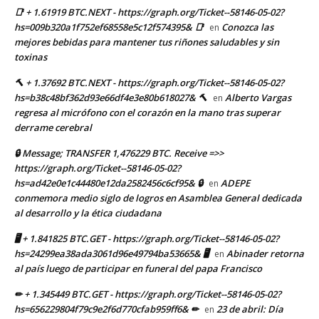
📑 + 1.61919 BTC.NEXT - https://graph.org/Ticket--58146-05-02?
hs=009b320a1f752ef68558e5c12f574395& 📑
Conozca las
en
mejores bebidas para mantener tus riñones saludables y sin
toxinas
🔨 + 1.37692 BTC.NEXT - https://graph.org/Ticket--58146-05-02?
hs=b38c48bf362d93e66df4e3e80b618027& 🔨
Alberto Vargas
en
regresa al micrófono con el corazón en la mano tras superar
derrame cerebral
🔒 Message; TRANSFER 1,476229 BTC. Receive =>>
https://graph.org/Ticket--58146-05-02?
hs=ad42e0e1c44480e12da2582456c6cf95& 🔒
ADEPE
en
conmemora medio siglo de logros en Asamblea General dedicada
al desarrollo y la ética ciudadana
🖥 + 1.841825 BTC.GET - https://graph.org/Ticket--58146-05-02?
hs=24299ea38ada3061d96e49794ba53665& 🖥
Abinader retorna
en
al país luego de participar en funeral del papa Francisco
✏ + 1.345449 BTC.GET - https://graph.org/Ticket--58146-05-02?
hs=656229804f79c9e2f6d770cfab959ff6& ✏
23 de abril: Día
en