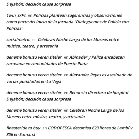
Dajabón; decisión causa sorpresa
1win_sxPt
Policías plantean sugerencias y observaciones
en
como parte del inicio de la jornada “Dialoguemos de Policía con
Policías”
socialmetric
Celebran Noche Larga de los Museos entre
en
música, teatro, y artesanía
deneme bonusu veren siteler
Abinader y Paliza encabezan
en
caravana en comunidades de Puerto Plata
deneme bonusu veren siteler
Alexander Reyes es asesinado de
en
varias puñaladas en La Vega
deneme bonusu veren siteler
Renuncia directora de hospital
en
Dajabón; decisión causa sorpresa
deneme bonusu veren siteler
Celebran Noche Larga de los
en
Museos entre música, teatro, y artesanía
finasteride to buy
CODOPESCA decomisa 623 libras de Lambí y
en
806 en Samaná