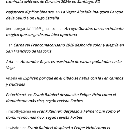
caminata «Héroes de Corazón 2024» en Santiago, RD
registrera dig f"or binance
La Vega: Alcaldía inaugura Parque
en
de la Salud Don Hugo Estrella
Arroyo Gurabo: un renacimiento
bernabegarcia1116@gmail.com
en
mágico que surge de una idea oportuna
Carnaval Francomacorisano 2026 desborda color y alegría en
..
en
San Francisco de Macorís
Ada
Alexander Reyes es asesinado de varias puñaladas en La
en
Vega
Explican por qué en el Cibao se habla con la i en campos
Angela
en
y ciudades
PeterHeact
Frank Rainieri desplazó a Felipe Vicini como el
en
dominicano más rico, según revista Forbes
Frank Rainieri desplazó a Felipe Vicini como el
TimsothyEtema
en
dominicano más rico, según revista Forbes
Frank Rainieri desplazó a Felipe Vicini como el
Lewisdon
en