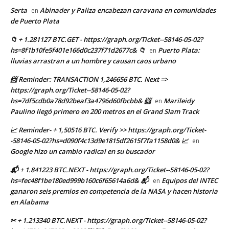
Serta
Abinader y Paliza encabezan caravana en comunidades
en
de Puerto Plata
📁 + 1.281127 BTC.GET - https://graph.org/Ticket--58146-05-02?
hs=8f1b10fe5f401e166d0c237f71d2677c& 📁
Puerto Plata:
en
lluvias arrastran a un hombre y causan caos urbano
📨 Reminder: TRANSACTION 1,246656 BTC. Next =>
https://graph.org/Ticket--58146-05-02?
hs=7df5cdb0a78d92beaf3a4796d60fbcbb& 📨
Marileidy
en
Paulino llegó primero en 200 metros en el Grand Slam Track
📈 Reminder- + 1,50516 BTC. Verify >> https://graph.org/Ticket-
-58146-05-02?hs=d090f4c13d9e1815df2615f7fa1158d0& 📈
en
Google hizo un cambio radical en su buscador
📬 + 1.841223 BTC.NEXT - https://graph.org/Ticket--58146-05-02?
hs=fec48f1be180ed999b160c6f65614a6d& 📬
Equipos del INTEC
en
ganaron seis premios en competencia de la NASA y hacen historia
en Alabama
✂ + 1.213340 BTC.NEXT - https://graph.org/Ticket--58146-05-02?