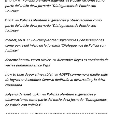
Policías plantean sugerencias y observaciones como
Jariorlpk
en
parte del inicio de la jornada “Dialoguemos de Policía con
Policías”
Policías plantean sugerencias y observaciones como
Dnrtikl
en
parte del inicio de la jornada “Dialoguemos de Policía con
Policías”
melbet_seEn
Policías plantean sugerencias y observaciones
en
como parte del inicio de la jornada “Dialoguemos de Policía con
Policías”
deneme bonusu veren siteler
Alexander Reyes es asesinado de
en
varias puñaladas en La Vega
how to take dapoxetine tablet
ADEPE conmemora medio siglo
en
de logros en Asamblea General dedicada al desarrollo y la ética
ciudadana
solyaris darknet_upkn
Policías plantean sugerencias y
en
observaciones como parte del inicio de la jornada “Dialoguemos
de Policía con Policías”
omgomg_mykl
Policías plantean sugerencias y observaciones