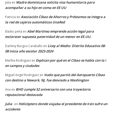
Madre dominicana solicita visa humanitaria para
Julia
en
acompañar a su hijo en coma en EE UU
Asociación Cibao de Ahorros y Préstamos se integra a
Patricia
en
la red de cajeros automáticos UnaRed
Abel Martínez emprende acción legal para
Eladio peña
en
esclarecer supuesta paternidad de un menor en EE.UU.
Licey al Medio: Distrito Educativo 08-
Darleny Burgos Caraballo
en
08 inicia año escolar 2023-2024
Explican por qué en el Cibao se habla con la i
Martha Rodriguez
en
en campos y ciudades
Vuelo que partió del Aeropuerto Cibao
Miguel Angel Rodriguez
en
con destino a Newark, NJ, fue desviado a Washington
BHD cumple 52 aniversario con una trayectoria
Ana
en
reputacional destacada
Julia
Helicóptero donde viajaba el presidente de Irán sufre un
en
accidente