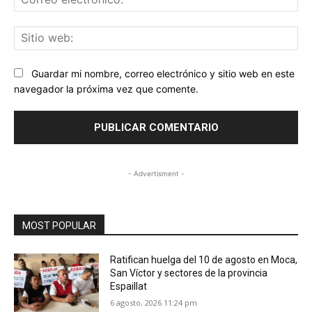
ele
Sit
we
Guardar mi nombre, correo electrónico y sitio web en este
navegador la próxima vez que comente.
- Advertisment -
MOST POPULAR
Ratifican huelga del 10 de agosto en Moca,
San Víctor y sectores de la provincia
Espaillat
6 agosto, 2026 11:24 pm