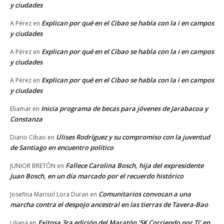
y ciudades
Explican por qué en el Cibao se habla con la i en campos
A Pérez
en
y ciudades
Explican por qué en el Cibao se habla con la i en campos
A Pérez
en
y ciudades
Explican por qué en el Cibao se habla con la i en campos
A Pérez
en
y ciudades
Inicia programa de becas para jóvenes de Jarabacoa y
Eliamar
en
Constanza
Ulises Rodríguez y su compromiso con la juventud
Diario Cibao
en
de Santiago en encuentro político
Fallece Carolina Bosch, hija del expresidente
JUNIOR BRETÓN
en
Juan Bosch, en un día marcado por el recuerdo histórico
Comunitarios convocan a una
Josefina Marisol Lora Duran
en
marcha contra el despojo ancestral en las tierras de Tavera-Bao
Exitosa 3ra edición del Maratón ‘5K Corriendo por Ti’ en
Liliana
en