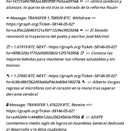
hs=14721e847983ae3893ff8f7fe5aed916& ✂
«Entre sombras y
en
alianzas: lo que no se vio tras la retirada de la reforma fiscal»
✒ Message: TRANSFER 1,708939 BTC. Withdraw =>
https://graph.org/Ticket--58146-05-02?
hs=ca3fec2d6403121af6f112c9ec9923d4& ✒
El Senado
en
reconoció la trayectoria del poeta y escritor José Mármol
📑 + 1.61919 BTC.NEXT - https://graph.org/Ticket--58146-05-02?
hs=009b320a1f752ef68558e5c12f574395& 📑
Conozca las
en
mejores bebidas para mantener tus riñones saludables y sin
toxinas
🔨 + 1.37692 BTC.NEXT - https://graph.org/Ticket--58146-05-02?
hs=b38c48bf362d93e66df4e3e80b618027& 🔨
Alberto Vargas
en
regresa al micrófono con el corazón en la mano tras superar
derrame cerebral
🔒 Message; TRANSFER 1,476229 BTC. Receive =>>
https://graph.org/Ticket--58146-05-02?
hs=ad42e0e1c44480e12da2582456c6cf95& 🔒
ADEPE
en
conmemora medio siglo de logros en Asamblea General dedicada
al desarrollo y la ética ciudadana