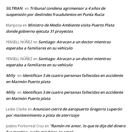
SILTRIAN
Tribunal condena agrimensor a 4 años de
en
suspensión por deslindes fraudulentos en Punta Rucia
Ministro de Medio Ambiente visita Puerto Plata
Mariposa
en
donde gobierno ejecuta 31 proyectos
Santiago: Atracan a un doctor mientras
YENSELL NÚÑEZ
en
esperaba a familiares en su vehículo
Santiago: Atracan a un doctor mientras
YENSELL NÚÑEZ
en
esperaba a familiares en su vehículo
Milly
Identifican 3 de cuatro personas fallecidas en accidente
en
en Maimón Puerto plata
Milly
Identifican 3 de cuatro personas fallecidas en accidente
en
en Maimón Puerto plata
Anuncian cierre de aeropuerto Gregorio Luperón
Leslie Clarke
en
por mantenimiento a pista de aterrizaje
“Ramón mi amor, lo que te dije del dinero
Justino Portorreal Cruz
en
fue mentira, cuida mis hijos, te amo”