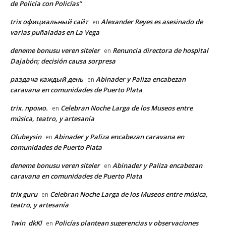
de Policía con Policías”
trix официальный сайт
Alexander Reyes es asesinado de
en
varias puñaladas en La Vega
deneme bonusu veren siteler
Renuncia directora de hospital
en
Dajabón; decisión causa sorpresa
раздача каждый день
Abinader y Paliza encabezan
en
caravana en comunidades de Puerto Plata
trix. промо.
Celebran Noche Larga de los Museos entre
en
música, teatro, y artesanía
Olubeysin
Abinader y Paliza encabezan caravana en
en
comunidades de Puerto Plata
deneme bonusu veren siteler
Abinader y Paliza encabezan
en
caravana en comunidades de Puerto Plata
trix guru
Celebran Noche Larga de los Museos entre música,
en
teatro, y artesanía
1win_dkKl
Policías plantean sugerencias y observaciones
en