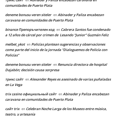
en
comunidades de Puerto Plata
deneme bonusu veren siteler
Abinader y Paliza encabezan
en
caravana en comunidades de Puerto Plata
binance Препоръчителен код
Cabrera Santos fue condenado
en
a 12 años de cárcel por crimen de Lesando “Junior” Guzmán Feliz
melbet_ykot
Policías plantean sugerencias y observaciones
en
como parte del inicio de la jornada “Dialoguemos de Policía con
Policías”
deneme bonusu veren siteler
Renuncia directora de hospital
en
Dajabón; decisión causa sorpresa
трикс сайт
Alexander Reyes es asesinado de varias puñaladas
en
en La Vega
trix casino официальный сайт
Abinader y Paliza encabezan
en
caravana en comunidades de Puerto Plata
сайт trix
Celebran Noche Larga de los Museos entre música,
en
teatro, y artesanía