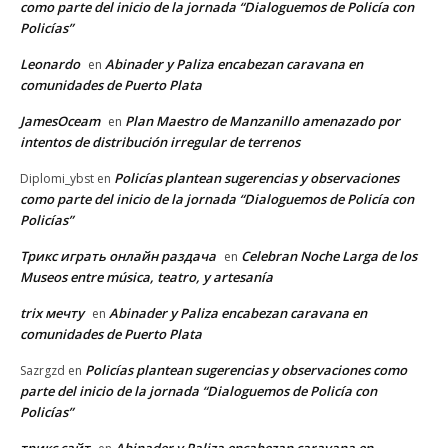
como parte del inicio de la jornada “Dialoguemos de Policía con
Policías”
Leonardo
Abinader y Paliza encabezan caravana en
en
comunidades de Puerto Plata
JamesOceam
Plan Maestro de Manzanillo amenazado por
en
intentos de distribución irregular de terrenos
Policías plantean sugerencias y observaciones
Diplomi_ybst
en
como parte del inicio de la jornada “Dialoguemos de Policía con
Policías”
Трикс играть онлайн раздача
Celebran Noche Larga de los
en
Museos entre música, teatro, y artesanía
trix мечту
Abinader y Paliza encabezan caravana en
en
comunidades de Puerto Plata
Policías plantean sugerencias y observaciones como
Sazrgzd
en
parte del inicio de la jornada “Dialoguemos de Policía con
Policías”
трикс сайт
Abinader y Paliza encabezan caravana en