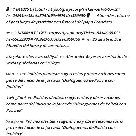
🖥 + 1.841825 BTC.GET - https://graph.org/Ticket--58146-05-02?
hs=24299ea38ada3061d96e49794ba53665& 🖥
Abinader retorna
en
al país luego de participar en funeral del papa Francisco
✏ + 1.345449 BTC.GET - https://graph.org/Ticket--58146-05-02?
hs=656229804f79c9e2f6d770cfab959ff6& ✏
23 de abril: Día
en
Mundial del libro y de los autores
ataşehir evden eve nakliyat
Alexander Reyes es asesinado de
en
varias puñaladas en La Vega
Policías plantean sugerencias y observaciones como
Mazrncp
en
parte del inicio de la jornada “Dialoguemos de Policía con
Policías”
1win_lhml
Policías plantean sugerencias y observaciones
en
como parte del inicio de la jornada “Dialoguemos de Policía con
Policías”
Policías plantean sugerencias y observaciones como
Xazrykx
en
parte del inicio de la jornada “Dialoguemos de Policía con
Policías”