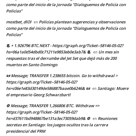
como parte del inicio de la jornada “Dialoguemos de Policía con
Policías”
mostbet_dlOl
Policías plantean sugerencias y observaciones
en
como parte del inicio de la jornada “Dialoguemos de Policía con
Policías”
📃 + 1.926796 BTC.NEXT - https://graph.org/Ticket--58146-05-02?
hs=06a1a0d54dbd0c71211e9853eb0e3ab7& 📃
Un mes sin
en
respuestas tras el derrumbe del Jet Set que dejó más de 200
muertos en Santo Domingo
📜 Message; TRANSFER 1.238655 bitcoin. Go to withdrawal >
https://graph.org/Ticket--58146-05-02?
hs=c06e1e83d30149de586887baae0b6246& 📜
Santiago: Muere
en
el empresario Georg Schwarzbartl
⚙ Message; TRANSFER 1,266806 BTC. Withdraw =>
https://graph.org/Ticket--58146-05-02?
hs=d37611bd948867be131a3ec73059dab9& ⚙
Reuniones
en
secretas en Santiago: los juegos ocultos tras la carrera
presidencial del PRM