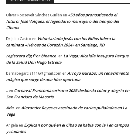
«50 años pronosticando el
Oliver Roosevelt Sánchez Guillén
en
futuro: José Vólquez, el legendario mensajero del tiempo del
Cibao»
Voluntariado Jesús con los Niños lidera la
Dr-Julio Castro
en
caminata «Héroes de Corazón 2024» en Santiago, RD
registrera dig f"or binance
La Vega: Alcaldía inaugura Parque
en
de la Salud Don Hugo Estrella
Arroyo Gurabo: un renacimiento
bernabegarcia1116@gmail.com
en
mágico que surge de una idea oportuna
Carnaval Francomacorisano 2026 desborda color y alegría en
..
en
San Francisco de Macorís
Ada
Alexander Reyes es asesinado de varias puñaladas en La
en
Vega
Explican por qué en el Cibao se habla con la i en campos
Angela
en
y ciudades