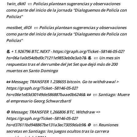
1win_dkKl
Policías plantean sugerencias y observaciones
en
como parte del inicio de la jornada “Dialoguemos de Policía con
Policías”
mostbet_dlOl
Policías plantean sugerencias y observaciones
en
como parte del inicio de la jornada “Dialoguemos de Policía con
Policías”
📃 + 1.926796 BTC.NEXT - https://graph.org/Ticket--58146-05-02?
hs=06a1a0d54dbd0c71211e9853eb0e3ab7& 📃
Un mes sin
en
respuestas tras el derrumbe del Jet Set que dejó más de 200
muertos en Santo Domingo
📜 Message; TRANSFER 1.238655 bitcoin. Go to withdrawal >
https://graph.org/Ticket--58146-05-02?
hs=c06e1e83d30149de586887baae0b6246& 📜
Santiago: Muere
en
el empresario Georg Schwarzbartl
⚙ Message; TRANSFER 1,266806 BTC. Withdraw =>
https://graph.org/Ticket--58146-05-02?
hs=d37611bd948867be131a3ec73059dab9& ⚙
Reuniones
en
secretas en Santiago: los juegos ocultos tras la carrera