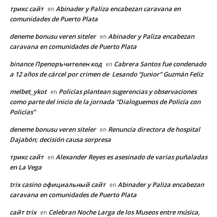
трикс сайт
Abinader y Paliza encabezan caravana en
en
comunidades de Puerto Plata
deneme bonusu veren siteler
Abinader y Paliza encabezan
en
caravana en comunidades de Puerto Plata
binance Препоръчителен код
Cabrera Santos fue condenado
en
a 12 años de cárcel por crimen de Lesando “Junior” Guzmán Feliz
melbet_ykot
Policías plantean sugerencias y observaciones
en
como parte del inicio de la jornada “Dialoguemos de Policía con
Policías”
deneme bonusu veren siteler
Renuncia directora de hospital
en
Dajabón; decisión causa sorpresa
трикс сайт
Alexander Reyes es asesinado de varias puñaladas
en
en La Vega
trix casino официальный сайт
Abinader y Paliza encabezan
en
caravana en comunidades de Puerto Plata
сайт trix
Celebran Noche Larga de los Museos entre música,
en