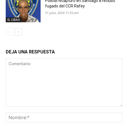
Policía recapturó en Santiago a recluso
fugado del CCR Rafey
31 julio, 2026 11:35 am
EL CIBAO
DEJA UNA RESPUESTA
Comentario:
No