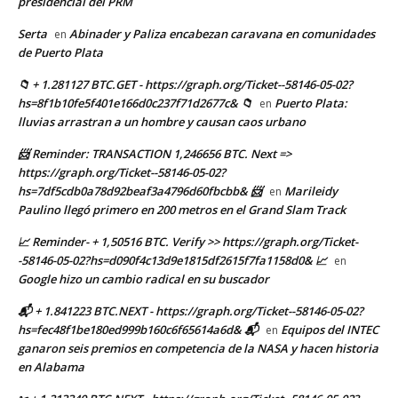
presidencial del PRM
Serta
Abinader y Paliza encabezan caravana en comunidades
en
de Puerto Plata
📁 + 1.281127 BTC.GET - https://graph.org/Ticket--58146-05-02?
hs=8f1b10fe5f401e166d0c237f71d2677c& 📁
Puerto Plata:
en
lluvias arrastran a un hombre y causan caos urbano
📨 Reminder: TRANSACTION 1,246656 BTC. Next =>
https://graph.org/Ticket--58146-05-02?
hs=7df5cdb0a78d92beaf3a4796d60fbcbb& 📨
Marileidy
en
Paulino llegó primero en 200 metros en el Grand Slam Track
📈 Reminder- + 1,50516 BTC. Verify >> https://graph.org/Ticket-
-58146-05-02?hs=d090f4c13d9e1815df2615f7fa1158d0& 📈
en
Google hizo un cambio radical en su buscador
📬 + 1.841223 BTC.NEXT - https://graph.org/Ticket--58146-05-02?
hs=fec48f1be180ed999b160c6f65614a6d& 📬
Equipos del INTEC
en
ganaron seis premios en competencia de la NASA y hacen historia
en Alabama