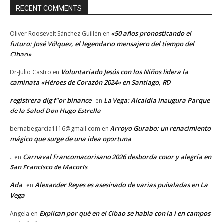
RECENT COMMENTS
«50 años pronosticando el
Oliver Roosevelt Sánchez Guillén
en
futuro: José Vólquez, el legendario mensajero del tiempo del
Cibao»
Voluntariado Jesús con los Niños lidera la
Dr-Julio Castro
en
caminata «Héroes de Corazón 2024» en Santiago, RD
registrera dig f"or binance
La Vega: Alcaldía inaugura Parque
en
de la Salud Don Hugo Estrella
Arroyo Gurabo: un renacimiento
bernabegarcia1116@gmail.com
en
mágico que surge de una idea oportuna
Carnaval Francomacorisano 2026 desborda color y alegría en
..
en
San Francisco de Macorís
Ada
Alexander Reyes es asesinado de varias puñaladas en La
en
Vega
Explican por qué en el Cibao se habla con la i en campos
Angela
en