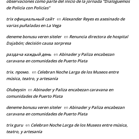
observaciones como parte del inicio de la jornada “Dialoguemos
de Policía con Policías”
trix официальный сайт
Alexander Reyes es asesinado de
en
varias puñaladas en La Vega
deneme bonusu veren siteler
Renuncia directora de hospital
en
Dajabón; decisión causa sorpresa
раздача каждый день
Abinader y Paliza encabezan
en
caravana en comunidades de Puerto Plata
trix. промо.
Celebran Noche Larga de los Museos entre
en
música, teatro, y artesanía
Olubeysin
Abinader y Paliza encabezan caravana en
en
comunidades de Puerto Plata
deneme bonusu veren siteler
Abinader y Paliza encabezan
en
caravana en comunidades de Puerto Plata
trix guru
Celebran Noche Larga de los Museos entre música,
en
teatro, y artesanía