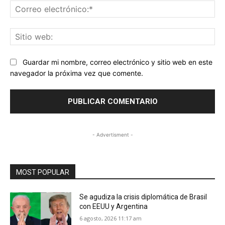
Co
ele
Sit
we
Guardar mi nombre, correo electrónico y sitio web en este
navegador la próxima vez que comente.
- Advertisment -
MOST POPULAR
Se agudiza la crisis diplomática de Brasil
con EEUU y Argentina
6 agosto, 2026 11:17 am