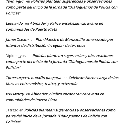
1win_vgPr
Policías plantean sugerencias y observaciones
en
como parte del inicio de la jornada “Dialoguemos de Policía con
Policías”
Leonardo
Abinader y Paliza encabezan caravana en
en
comunidades de Puerto Plata
JamesOceam
Plan Maestro de Manzanillo amenazado por
en
intentos de distribución irregular de terrenos
Policías plantean sugerencias y observaciones
Diplomi_ybst
en
como parte del inicio de la jornada “Dialoguemos de Policía con
Policías”
Трикс играть онлайн раздача
Celebran Noche Larga de los
en
Museos entre música, teatro, y artesanía
trix мечту
Abinader y Paliza encabezan caravana en
en
comunidades de Puerto Plata
Policías plantean sugerencias y observaciones como
Sazrgzd
en
parte del inicio de la jornada “Dialoguemos de Policía con
Policías”