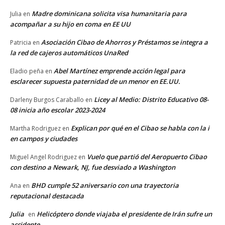
Madre dominicana solicita visa humanitaria para
Julia
en
acompañar a su hijo en coma en EE UU
Asociación Cibao de Ahorros y Préstamos se integra a
Patricia
en
la red de cajeros automáticos UnaRed
Abel Martínez emprende acción legal para
Eladio peña
en
esclarecer supuesta paternidad de un menor en EE.UU.
Licey al Medio: Distrito Educativo 08-
Darleny Burgos Caraballo
en
08 inicia año escolar 2023-2024
Explican por qué en el Cibao se habla con la i
Martha Rodriguez
en
en campos y ciudades
Vuelo que partió del Aeropuerto Cibao
Miguel Angel Rodriguez
en
con destino a Newark, NJ, fue desviado a Washington
BHD cumple 52 aniversario con una trayectoria
Ana
en
reputacional destacada
Julia
Helicóptero donde viajaba el presidente de Irán sufre un
en
accidente