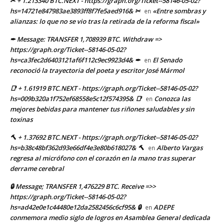
✂ + 1.213340 BTC.NEXT - https://graph.org/Ticket--58146-05-02?
hs=14721e847983ae3893ff8f7fe5aed916& ✂
«Entre sombras y
en
alianzas: lo que no se vio tras la retirada de la reforma fiscal»
✒ Message: TRANSFER 1,708939 BTC. Withdraw =>
https://graph.org/Ticket--58146-05-02?
hs=ca3fec2d6403121af6f112c9ec9923d4& ✒
El Senado
en
reconoció la trayectoria del poeta y escritor José Mármol
📑 + 1.61919 BTC.NEXT - https://graph.org/Ticket--58146-05-02?
hs=009b320a1f752ef68558e5c12f574395& 📑
Conozca las
en
mejores bebidas para mantener tus riñones saludables y sin
toxinas
🔨 + 1.37692 BTC.NEXT - https://graph.org/Ticket--58146-05-02?
hs=b38c48bf362d93e66df4e3e80b618027& 🔨
Alberto Vargas
en
regresa al micrófono con el corazón en la mano tras superar
derrame cerebral
🔒 Message; TRANSFER 1,476229 BTC. Receive =>>
https://graph.org/Ticket--58146-05-02?
hs=ad42e0e1c44480e12da2582456c6cf95& 🔒
ADEPE
en
conmemora medio siglo de logros en Asamblea General dedicada