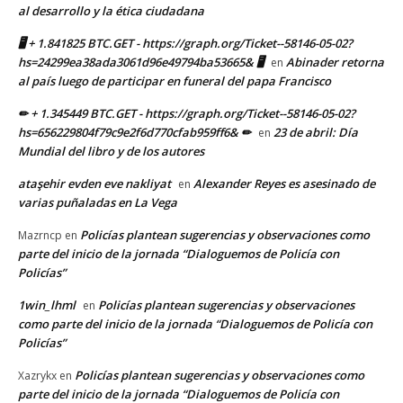
al desarrollo y la ética ciudadana
🖥 + 1.841825 BTC.GET - https://graph.org/Ticket--58146-05-02?
hs=24299ea38ada3061d96e49794ba53665& 🖥
Abinader retorna
en
al país luego de participar en funeral del papa Francisco
✏ + 1.345449 BTC.GET - https://graph.org/Ticket--58146-05-02?
hs=656229804f79c9e2f6d770cfab959ff6& ✏
23 de abril: Día
en
Mundial del libro y de los autores
ataşehir evden eve nakliyat
Alexander Reyes es asesinado de
en
varias puñaladas en La Vega
Policías plantean sugerencias y observaciones como
Mazrncp
en
parte del inicio de la jornada “Dialoguemos de Policía con
Policías”
1win_lhml
Policías plantean sugerencias y observaciones
en
como parte del inicio de la jornada “Dialoguemos de Policía con
Policías”
Policías plantean sugerencias y observaciones como
Xazrykx
en
parte del inicio de la jornada “Dialoguemos de Policía con