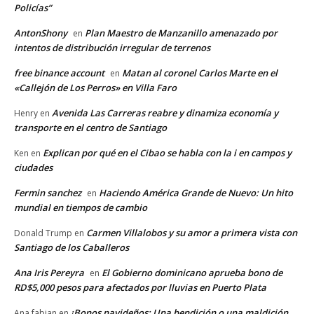
Policías”
AntonShony
Plan Maestro de Manzanillo amenazado por
en
intentos de distribución irregular de terrenos
free binance account
Matan al coronel Carlos Marte en el
en
«Callejón de Los Perros» en Villa Faro
Avenida Las Carreras reabre y dinamiza economía y
Henry
en
transporte en el centro de Santiago
Explican por qué en el Cibao se habla con la i en campos y
Ken
en
ciudades
Fermin sanchez
Haciendo América Grande de Nuevo: Un hito
en
mundial en tiempos de cambio
Carmen Villalobos y su amor a primera vista con
Donald Trump
en
Santiago de los Caballeros
Ana Iris Pereyra
El Gobierno dominicano aprueba bono de
en
RD$5,000 pesos para afectados por lluvias en Puerto Plata
¡Bonos navideños: Una bendición o una maldición
Ana fabian
en