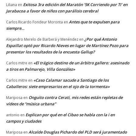
Exitosa 3ra edición del Maratón ‘5K Corriendo por Ti’ en
Liliana
en
Jarabacoa a favor de niños con parálisis cerebral
Antes que te expulsen para
Carlos Ricardo Fondeur Moronta
en
siempre…
¿Por qué Antonio
Alejandro Merelo de Barberá y Menéndez
en
Espaillat optó por Ricardo Nieves en lugar de Martínez Pozo para
presentar los resultados de la encuesta Gallup?
«El trágico destino de un árbitro gallero: asesinado
Carlos mitre
en
a tiros en Palmarejo, Villa González»
«Caso Calamar sacude a Santiago de los
Carlos mitre
en
Caballeros: siete empresarios en el ojo de la tormenta»
Onguito contra Cerati, mis redes están repletas de
Mariposa
en
vídeos de “música urbana”
Explican por qué en el Cibao se habla con la i en
antonio
en
campos y ciudades
Alcalde Douglas Pichardo del PLD será juramentado
Mariposa
en