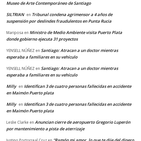
Museo de Arte Contemporáneo de Santiago
SILTRIAN
Tribunal condena agrimensor a 4 años de
en
suspensión por deslindes fraudulentos en Punta Rucia
Ministro de Medio Ambiente visita Puerto Plata
Mariposa
en
donde gobierno ejecuta 31 proyectos
Santiago: Atracan a un doctor mientras
YENSELL NÚÑEZ
en
esperaba a familiares en su vehículo
Santiago: Atracan a un doctor mientras
YENSELL NÚÑEZ
en
esperaba a familiares en su vehículo
Milly
Identifican 3 de cuatro personas fallecidas en accidente
en
en Maimón Puerto plata
Milly
Identifican 3 de cuatro personas fallecidas en accidente
en
en Maimón Puerto plata
Anuncian cierre de aeropuerto Gregorio Luperón
Leslie Clarke
en
por mantenimiento a pista de aterrizaje
“Ramón mi amor, lo que te dije del dinero
Justino Portorreal Cruz
en