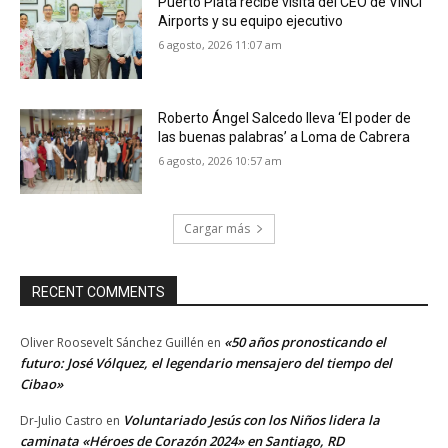
Puerto Plata recibe visita del CEO de VINCI
Airports y su equipo ejecutivo
6 agosto, 2026 11:07 am
Roberto Ángel Salcedo lleva ‘El poder de
las buenas palabras’ a Loma de Cabrera
6 agosto, 2026 10:57 am
Cargar más
RECENT COMMENTS
«50 años pronosticando el
Oliver Roosevelt Sánchez Guillén
en
futuro: José Vólquez, el legendario mensajero del tiempo del
Cibao»
Voluntariado Jesús con los Niños lidera la
Dr-Julio Castro
en
caminata «Héroes de Corazón 2024» en Santiago, RD