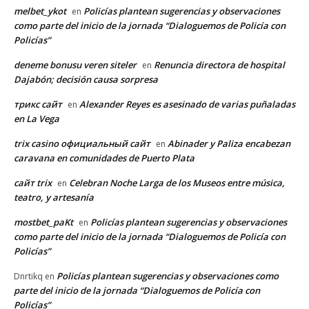
melbet_ykot
Policías plantean sugerencias y observaciones
en
como parte del inicio de la jornada “Dialoguemos de Policía con
Policías”
deneme bonusu veren siteler
Renuncia directora de hospital
en
Dajabón; decisión causa sorpresa
трикс сайт
Alexander Reyes es asesinado de varias puñaladas
en
en La Vega
trix casino официальный сайт
Abinader y Paliza encabezan
en
caravana en comunidades de Puerto Plata
сайт trix
Celebran Noche Larga de los Museos entre música,
en
teatro, y artesanía
mostbet_paKt
Policías plantean sugerencias y observaciones
en
como parte del inicio de la jornada “Dialoguemos de Policía con
Policías”
Policías plantean sugerencias y observaciones como
Dnrtikq
en
parte del inicio de la jornada “Dialoguemos de Policía con
Policías”