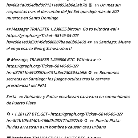
hs=06a1a0d54dbd0c71211e9853eb0e3ab7& 📃
Un mes sin
en
respuestas tras el derrumbe del Jet Set que dejó más de 200
muertos en Santo Domingo
📜 Message; TRANSFER 1.238655 bitcoin. Go to withdrawal >
https://graph.org/Ticket--58146-05-02?
hs=c06e1e83d30149de586887baae0b6246& 📜
Santiago: Muere
en
el empresario Georg Schwarzbartl
⚙ Message; TRANSFER 1,266806 BTC. Withdraw =>
https://graph.org/Ticket--58146-05-02?
hs=d37611bd948867be131a3ec73059dab9& ⚙
Reuniones
en
secretas en Santiago: los juegos ocultos tras la carrera
presidencial del PRM
Serta
Abinader y Paliza encabezan caravana en comunidades
en
de Puerto Plata
📁 + 1.281127 BTC.GET - https://graph.org/Ticket--58146-05-02?
hs=8f1b10fe5f401e166d0c237f71d2677c& 📁
Puerto Plata:
en
lluvias arrastran a un hombre y causan caos urbano