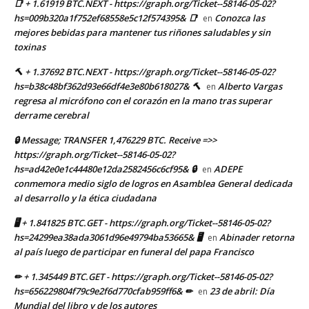
📑 + 1.61919 BTC.NEXT - https://graph.org/Ticket--58146-05-02?
hs=009b320a1f752ef68558e5c12f574395& 📑
Conozca las
en
mejores bebidas para mantener tus riñones saludables y sin
toxinas
🔨 + 1.37692 BTC.NEXT - https://graph.org/Ticket--58146-05-02?
hs=b38c48bf362d93e66df4e3e80b618027& 🔨
Alberto Vargas
en
regresa al micrófono con el corazón en la mano tras superar
derrame cerebral
🔒 Message; TRANSFER 1,476229 BTC. Receive =>>
https://graph.org/Ticket--58146-05-02?
hs=ad42e0e1c44480e12da2582456c6cf95& 🔒
ADEPE
en
conmemora medio siglo de logros en Asamblea General dedicada
al desarrollo y la ética ciudadana
🖥 + 1.841825 BTC.GET - https://graph.org/Ticket--58146-05-02?
hs=24299ea38ada3061d96e49794ba53665& 🖥
Abinader retorna
en
al país luego de participar en funeral del papa Francisco
✏ + 1.345449 BTC.GET - https://graph.org/Ticket--58146-05-02?
hs=656229804f79c9e2f6d770cfab959ff6& ✏
23 de abril: Día
en
Mundial del libro y de los autores