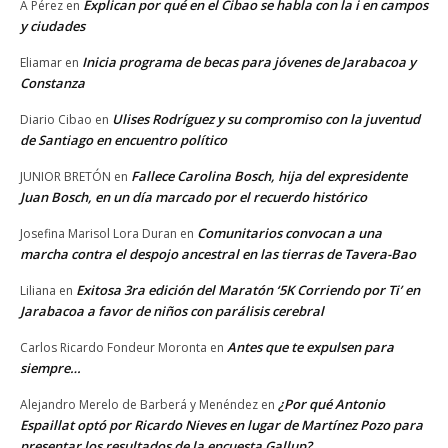
Explican por qué en el Cibao se habla con la i en campos
A Pérez
en
y ciudades
Inicia programa de becas para jóvenes de Jarabacoa y
Eliamar
en
Constanza
Ulises Rodríguez y su compromiso con la juventud
Diario Cibao
en
de Santiago en encuentro político
Fallece Carolina Bosch, hija del expresidente
JUNIOR BRETÓN
en
Juan Bosch, en un día marcado por el recuerdo histórico
Comunitarios convocan a una
Josefina Marisol Lora Duran
en
marcha contra el despojo ancestral en las tierras de Tavera-Bao
Exitosa 3ra edición del Maratón ‘5K Corriendo por Ti’ en
Liliana
en
Jarabacoa a favor de niños con parálisis cerebral
Antes que te expulsen para
Carlos Ricardo Fondeur Moronta
en
siempre…
¿Por qué Antonio
Alejandro Merelo de Barberá y Menéndez
en
Espaillat optó por Ricardo Nieves en lugar de Martínez Pozo para
presentar los resultados de la encuesta Gallup?