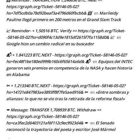
📨 Reminder: TRANSACTION 1,246656 BTC. Next =>
https://graph.org/Ticket--58146-05-02?
hs=7df5cdb0a78d92beaf3a4796d60fbcbb& 📨
Marileidy
en
Paulino llegó primero en 200 metros en el Grand Slam Track
📈 Reminder- + 1,50516 BTC. Verify >> https://graph.org/Ticket-
-58146-05-02?hs=d090f4c13d9e1815df2615f7fa1158d0& 📈
en
Google hizo un cambio radical en su buscador
📬 + 1.841223 BTC.NEXT - https://graph.org/Ticket--58146-05-02?
hs=fec48f1be180ed999b160c6f65614a6d& 📬
Equipos del INTEC
en
ganaron seis premios en competencia de la NASA y hacen historia
en Alabama
✂ + 1.213340 BTC.NEXT - https://graph.org/Ticket--58146-05-02?
hs=14721e847983ae3893ff8f7fe5aed916& ✂
«Entre sombras y
en
alianzas: lo que no se vio tras la retirada de la reforma fiscal»
✒ Message: TRANSFER 1,708939 BTC. Withdraw =>
https://graph.org/Ticket--58146-05-02?
hs=ca3fec2d6403121af6f112c9ec9923d4& ✒
El Senado
en
reconoció la trayectoria del poeta y escritor José Mármol