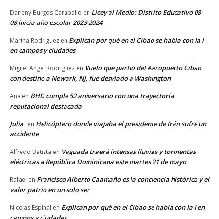
Licey al Medio: Distrito Educativo 08-
Darleny Burgos Caraballo
en
08 inicia año escolar 2023-2024
Explican por qué en el Cibao se habla con la i
Martha Rodriguez
en
en campos y ciudades
Vuelo que partió del Aeropuerto Cibao
Miguel Angel Rodriguez
en
con destino a Newark, NJ, fue desviado a Washington
BHD cumple 52 aniversario con una trayectoria
Ana
en
reputacional destacada
Julia
Helicóptero donde viajaba el presidente de Irán sufre un
en
accidente
Vaguada traerá intensas lluvias y tormentas
Alfredo Batista
en
eléctricas a República Dominicana este martes 21 de mayo
Francisco Alberto Caamaño es la conciencia histórica y el
Rafael
en
valor patrio en un solo ser
Explican por qué en el Cibao se habla con la i en
Nicolas Espinal
en
campos y ciudades