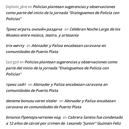
Policías plantean sugerencias y observaciones
Diplomi_ybst
en
como parte del inicio de la jornada “Dialoguemos de Policía con
Policías”
Трикс играть онлайн раздача
Celebran Noche Larga de los
en
Museos entre música, teatro, y artesanía
trix мечту
Abinader y Paliza encabezan caravana en
en
comunidades de Puerto Plata
Policías plantean sugerencias y observaciones como
Sazrgzd
en
parte del inicio de la jornada “Dialoguemos de Policía con
Policías”
трикс сайт
Abinader y Paliza encabezan caravana en
en
comunidades de Puerto Plata
deneme bonusu veren siteler
Abinader y Paliza encabezan
en
caravana en comunidades de Puerto Plata
binance Препоръчителен код
Cabrera Santos fue condenado
en
a 12 años de cárcel por crimen de Lesando “Junior” Guzmán Feliz