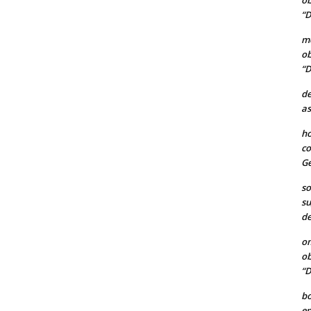
ob
“D
me
ob
“D
de
as
ho
co
Ge
so
su
de
o
ob
“D
b
en