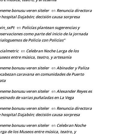
neme bonusu veren siteler
Renuncia directora
en
 hospital Dajabón; decisión causa sorpresa
in_sxPt
Policías plantean sugerencias y
en
servaciones como parte del inicio de la jornada
ialoguemos de Policía con Policías”
cialmetric
Celebran Noche Larga de los
en
seos entre música, teatro, y artesanía
neme bonusu veren siteler
Abinader y Paliza
en
cabezan caravana en comunidades de Puerto
ata
neme bonusu veren siteler
Alexander Reyes es
en
esinado de varias puñaladas en La Vega
neme bonusu veren siteler
Renuncia directora
en
 hospital Dajabón; decisión causa sorpresa
neme bonusu veren siteler
Celebran Noche
en
rga de los Museos entre música, teatro, y