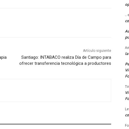
o
..
co
A
pu
An
Artículo siguiente
la
apia
Santiago: INTABACO realiza Día de Campo para
ofrecer transferencia tecnológica a productores
Pe
Vi
Fo
Ti
Vi
Fo
Le
co
Fo