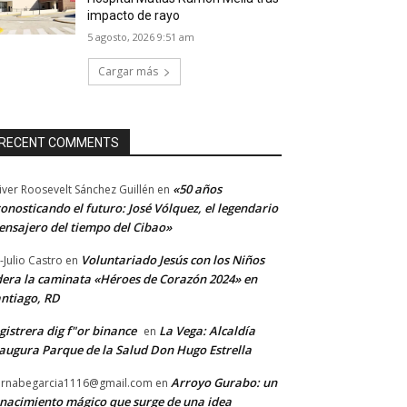
impacto de rayo
5 agosto, 2026 9:51 am
Cargar más
RECENT COMMENTS
«50 años
iver Roosevelt Sánchez Guillén
en
onosticando el futuro: José Vólquez, el legendario
nsajero del tiempo del Cibao»
Voluntariado Jesús con los Niños
-Julio Castro
en
dera la caminata «Héroes de Corazón 2024» en
ntiago, RD
gistrera dig f"or binance
La Vega: Alcaldía
en
augura Parque de la Salud Don Hugo Estrella
Arroyo Gurabo: un
rnabegarcia1116@gmail.com
en
nacimiento mágico que surge de una idea