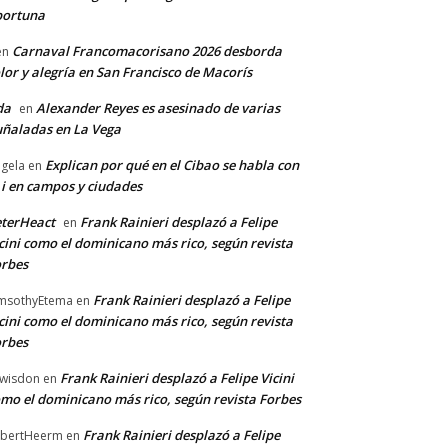
portuna
Carnaval Francomacorisano 2026 desborda
en
lor y alegría en San Francisco de Macorís
da
Alexander Reyes es asesinado de varias
en
ñaladas en La Vega
Explican por qué en el Cibao se habla con
gela
en
 i en campos y ciudades
terHeact
Frank Rainieri desplazó a Felipe
en
cini como el dominicano más rico, según revista
rbes
Frank Rainieri desplazó a Felipe
msothyEtema
en
cini como el dominicano más rico, según revista
rbes
Frank Rainieri desplazó a Felipe Vicini
wisdon
en
mo el dominicano más rico, según revista Forbes
Frank Rainieri desplazó a Felipe
bertHeerm
en