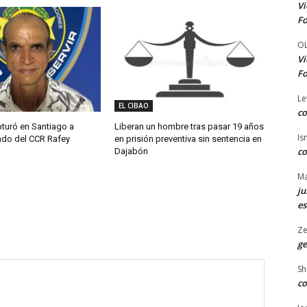
Vi
Fo
O
Vi
Fo
Le
EL CIBAO
co
pturó en Santiago a
Liberan un hombre tras pasar 19 años
Is
ado del CCR Rafey
en prisión preventiva sin sentencia en
co
Dajabón
Ma
ju
es
Ze
ge
Sh
co