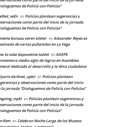
servaciones como parte del inicio de la jornada
ialoguemos de Policía con Policías”
lbet_seEn
Policías plantean sugerencias y
en
servaciones como parte del inicio de la jornada
ialoguemos de Policía con Policías”
neme bonusu veren siteler
Alexander Reyes es
en
esinado de varias puñaladas en La Vega
w to take dapoxetine tablet
ADEPE
en
nmemora medio siglo de logros en Asamblea
neral dedicada al desarrollo y la ética ciudadana
lyaris darknet_upkn
Policías plantean
en
gerencias y observaciones como parte del inicio
 la jornada “Dialoguemos de Policía con Policías”
mgomg_mykl
Policías plantean sugerencias y
en
servaciones como parte del inicio de la jornada
ialoguemos de Policía con Policías”
orifem
Celebran Noche Larga de los Museos
en
tre música, teatro, y artesanía