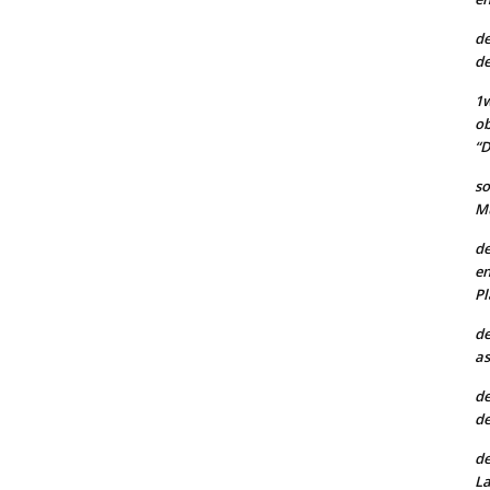
de
de
1w
ob
“D
so
Mu
de
en
Pl
de
as
de
de
de
La