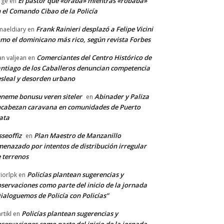
El pastor que «oraba» mientras «robaba»
rge
en
 el Comando Cibao de la Policía
Frank Rainieri desplazó a Felipe Vicini
maeldiary
en
mo el dominicano más rico, según revista Forbes
Comerciantes del Centro Histórico de
an valjean
en
*
ntiago de los Caballeros denuncian competencia
sleal y desorden urbano
neme bonusu veren siteler
Abinader y Paliza
en
co:*
cabezan caravana en comunidades de Puerto
ata
sseoffiz
Plan Maestro de Manzanillo
en
enazado por intentos de distribución irregular
 terrenos
Policías plantean sugerencias y
riorlpk
en
servaciones como parte del inicio de la jornada
ialoguemos de Policía con Policías”
Policías plantean sugerencias y
rtikl
en