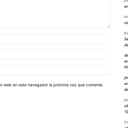
Jo
en
Is
co
Je
Nombre:
Sa
de
Correo
de
electróni
en
Pl
Sitio
web:
Je
am
itio web en este navegador la próxima vez que comente.
de
Ja
ob
“D
Dn