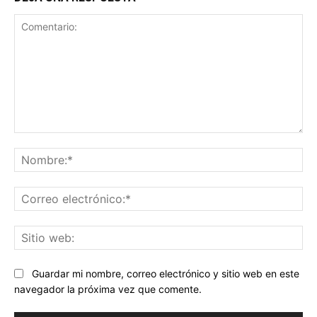
Comentario:
No
Co
ele
Sit
we
Guardar mi nombre, correo electrónico y sitio web en este
navegador la próxima vez que comente.