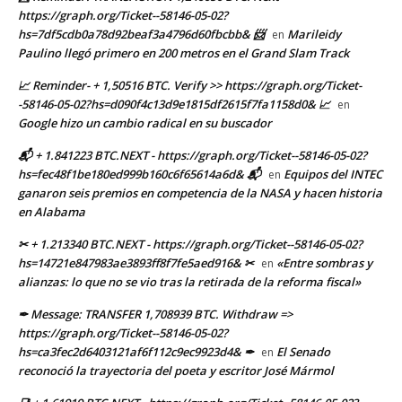
https://graph.org/Ticket--58146-05-02?
hs=7df5cdb0a78d92beaf3a4796d60fbcbb& 📨
Marileidy
en
Paulino llegó primero en 200 metros en el Grand Slam Track
📈 Reminder- + 1,50516 BTC. Verify >> https://graph.org/Ticket-
-58146-05-02?hs=d090f4c13d9e1815df2615f7fa1158d0& 📈
en
Google hizo un cambio radical en su buscador
📬 + 1.841223 BTC.NEXT - https://graph.org/Ticket--58146-05-02?
hs=fec48f1be180ed999b160c6f65614a6d& 📬
Equipos del INTEC
en
ganaron seis premios en competencia de la NASA y hacen historia
en Alabama
✂ + 1.213340 BTC.NEXT - https://graph.org/Ticket--58146-05-02?
hs=14721e847983ae3893ff8f7fe5aed916& ✂
«Entre sombras y
en
alianzas: lo que no se vio tras la retirada de la reforma fiscal»
✒ Message: TRANSFER 1,708939 BTC. Withdraw =>
https://graph.org/Ticket--58146-05-02?
hs=ca3fec2d6403121af6f112c9ec9923d4& ✒
El Senado
en
reconoció la trayectoria del poeta y escritor José Mármol