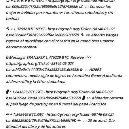
📑 + 1.61919 BTC.NEXT - https://graph.org/Ticket--58146-05-02?
hs=009b320a1f752ef68558e5c12f574395& 📑
Conozca las
en
mejores bebidas para mantener tus riñones saludables y sin
toxinas
🔨 + 1.37692 BTC.NEXT - https://graph.org/Ticket--58146-05-02?
hs=b38c48bf362d93e66df4e3e80b618027& 🔨
Alberto Vargas
en
regresa al micrófono con el corazón en la mano tras superar
derrame cerebral
🔒 Message; TRANSFER 1,476229 BTC. Receive =>>
https://graph.org/Ticket--58146-05-02?
hs=ad42e0e1c44480e12da2582456c6cf95& 🔒
ADEPE
en
conmemora medio siglo de logros en Asamblea General dedicada
al desarrollo y la ética ciudadana
🖥 + 1.841825 BTC.GET - https://graph.org/Ticket--58146-05-02?
hs=24299ea38ada3061d96e49794ba53665& 🖥
Abinader retorna
en
al país luego de participar en funeral del papa Francisco
✏ + 1.345449 BTC.GET - https://graph.org/Ticket--58146-05-02?
hs=656229804f79c9e2f6d770cfab959ff6& ✏
23 de abril: Día
en
Mundial del libro y de los autores