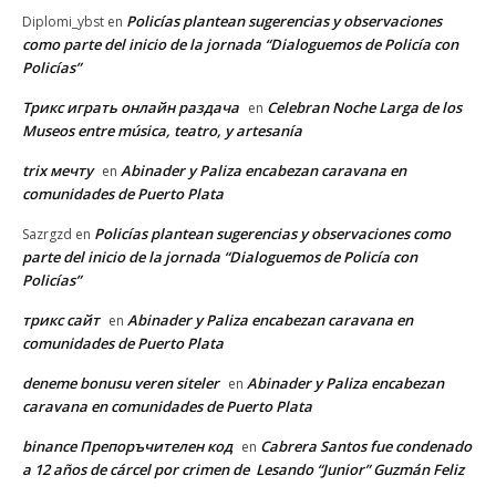
Policías plantean sugerencias y observaciones
Diplomi_ybst
en
como parte del inicio de la jornada “Dialoguemos de Policía con
Policías”
Трикс играть онлайн раздача
Celebran Noche Larga de los
en
Museos entre música, teatro, y artesanía
trix мечту
Abinader y Paliza encabezan caravana en
en
comunidades de Puerto Plata
Policías plantean sugerencias y observaciones como
Sazrgzd
en
parte del inicio de la jornada “Dialoguemos de Policía con
Policías”
трикс сайт
Abinader y Paliza encabezan caravana en
en
comunidades de Puerto Plata
deneme bonusu veren siteler
Abinader y Paliza encabezan
en
caravana en comunidades de Puerto Plata
binance Препоръчителен код
Cabrera Santos fue condenado
en
a 12 años de cárcel por crimen de Lesando “Junior” Guzmán Feliz