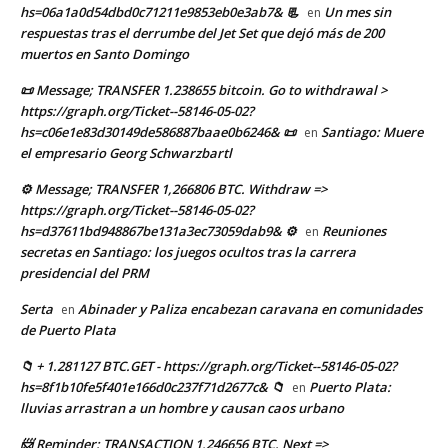
hs=06a1a0d54dbd0c71211e9853eb0e3ab7& 📃
Un mes sin
en
respuestas tras el derrumbe del Jet Set que dejó más de 200
muertos en Santo Domingo
📜 Message; TRANSFER 1.238655 bitcoin. Go to withdrawal >
https://graph.org/Ticket--58146-05-02?
hs=c06e1e83d30149de586887baae0b6246& 📜
Santiago: Muere
en
el empresario Georg Schwarzbartl
⚙ Message; TRANSFER 1,266806 BTC. Withdraw =>
https://graph.org/Ticket--58146-05-02?
hs=d37611bd948867be131a3ec73059dab9& ⚙
Reuniones
en
secretas en Santiago: los juegos ocultos tras la carrera
presidencial del PRM
Serta
Abinader y Paliza encabezan caravana en comunidades
en
de Puerto Plata
📁 + 1.281127 BTC.GET - https://graph.org/Ticket--58146-05-02?
hs=8f1b10fe5f401e166d0c237f71d2677c& 📁
Puerto Plata:
en
lluvias arrastran a un hombre y causan caos urbano
📨 Reminder: TRANSACTION 1,246656 BTC. Next =>