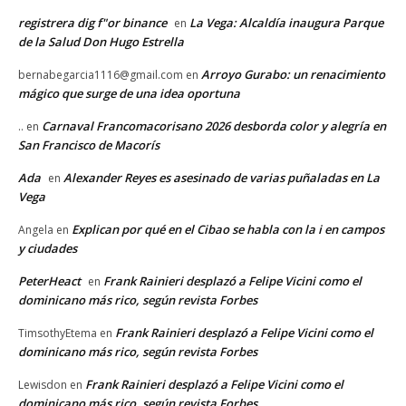
registrera dig f"or binance
La Vega: Alcaldía inaugura Parque
en
de la Salud Don Hugo Estrella
Arroyo Gurabo: un renacimiento
bernabegarcia1116@gmail.com
en
mágico que surge de una idea oportuna
Carnaval Francomacorisano 2026 desborda color y alegría en
..
en
San Francisco de Macorís
Ada
Alexander Reyes es asesinado de varias puñaladas en La
en
Vega
Explican por qué en el Cibao se habla con la i en campos
Angela
en
y ciudades
PeterHeact
Frank Rainieri desplazó a Felipe Vicini como el
en
dominicano más rico, según revista Forbes
Frank Rainieri desplazó a Felipe Vicini como el
TimsothyEtema
en
dominicano más rico, según revista Forbes
Frank Rainieri desplazó a Felipe Vicini como el
Lewisdon
en
dominicano más rico, según revista Forbes