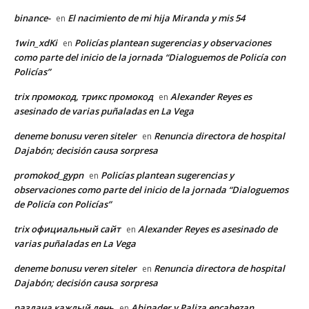
binance-
El nacimiento de mi hija Miranda y mis 54
en
1win_xdKi
Policías plantean sugerencias y observaciones
en
como parte del inicio de la jornada “Dialoguemos de Policía con
Policías”
trix промокод, трикс промокод
Alexander Reyes es
en
asesinado de varias puñaladas en La Vega
deneme bonusu veren siteler
Renuncia directora de hospital
en
Dajabón; decisión causa sorpresa
promokod_gypn
Policías plantean sugerencias y
en
observaciones como parte del inicio de la jornada “Dialoguemos
de Policía con Policías”
trix официальный сайт
Alexander Reyes es asesinado de
en
varias puñaladas en La Vega
deneme bonusu veren siteler
Renuncia directora de hospital
en
Dajabón; decisión causa sorpresa
раздача каждый день
Abinader y Paliza encabezan
en