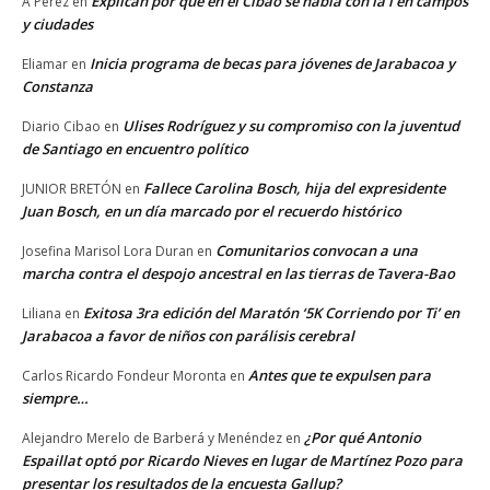
Explican por qué en el Cibao se habla con la i en campos
A Pérez
en
y ciudades
Inicia programa de becas para jóvenes de Jarabacoa y
Eliamar
en
Constanza
Ulises Rodríguez y su compromiso con la juventud
Diario Cibao
en
de Santiago en encuentro político
Fallece Carolina Bosch, hija del expresidente
JUNIOR BRETÓN
en
Juan Bosch, en un día marcado por el recuerdo histórico
Comunitarios convocan a una
Josefina Marisol Lora Duran
en
marcha contra el despojo ancestral en las tierras de Tavera-Bao
Exitosa 3ra edición del Maratón ‘5K Corriendo por Ti’ en
Liliana
en
Jarabacoa a favor de niños con parálisis cerebral
Antes que te expulsen para
Carlos Ricardo Fondeur Moronta
en
siempre…
¿Por qué Antonio
Alejandro Merelo de Barberá y Menéndez
en
Espaillat optó por Ricardo Nieves en lugar de Martínez Pozo para
presentar los resultados de la encuesta Gallup?