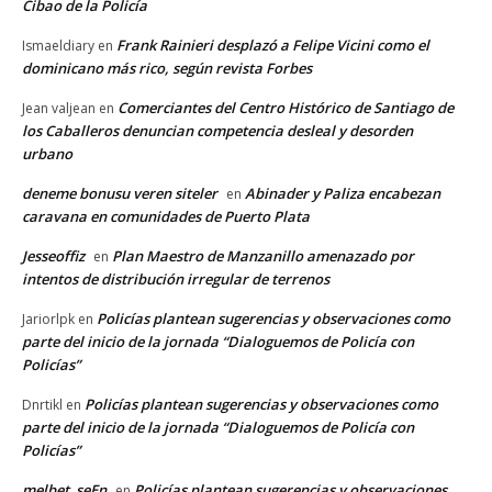
Cibao de la Policía
Frank Rainieri desplazó a Felipe Vicini como el
Ismaeldiary
en
dominicano más rico, según revista Forbes
Comerciantes del Centro Histórico de Santiago de
Jean valjean
en
los Caballeros denuncian competencia desleal y desorden
urbano
deneme bonusu veren siteler
Abinader y Paliza encabezan
en
caravana en comunidades de Puerto Plata
Jesseoffiz
Plan Maestro de Manzanillo amenazado por
en
intentos de distribución irregular de terrenos
Policías plantean sugerencias y observaciones como
Jariorlpk
en
parte del inicio de la jornada “Dialoguemos de Policía con
Policías”
Policías plantean sugerencias y observaciones como
Dnrtikl
en
parte del inicio de la jornada “Dialoguemos de Policía con
Policías”
melbet_seEn
Policías plantean sugerencias y observaciones
en