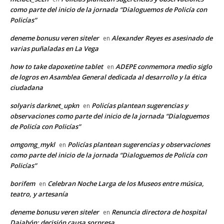
como parte del inicio de la jornada “Dialoguemos de Policía con
Policías”
deneme bonusu veren siteler
Alexander Reyes es asesinado de
en
varias puñaladas en La Vega
how to take dapoxetine tablet
ADEPE conmemora medio siglo
en
de logros en Asamblea General dedicada al desarrollo y la ética
ciudadana
solyaris darknet_upkn
Policías plantean sugerencias y
en
observaciones como parte del inicio de la jornada “Dialoguemos
de Policía con Policías”
omgomg_mykl
Policías plantean sugerencias y observaciones
en
como parte del inicio de la jornada “Dialoguemos de Policía con
Policías”
borifem
Celebran Noche Larga de los Museos entre música,
en
teatro, y artesanía
deneme bonusu veren siteler
Renuncia directora de hospital
en
Dajabón; decisión causa sorpresa