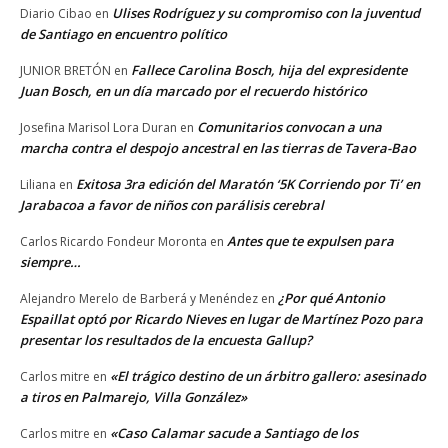
Ulises Rodríguez y su compromiso con la juventud
Diario Cibao
en
de Santiago en encuentro político
Fallece Carolina Bosch, hija del expresidente
JUNIOR BRETÓN
en
Juan Bosch, en un día marcado por el recuerdo histórico
Comunitarios convocan a una
Josefina Marisol Lora Duran
en
marcha contra el despojo ancestral en las tierras de Tavera-Bao
Exitosa 3ra edición del Maratón ‘5K Corriendo por Ti’ en
Liliana
en
Jarabacoa a favor de niños con parálisis cerebral
Antes que te expulsen para
Carlos Ricardo Fondeur Moronta
en
siempre…
¿Por qué Antonio
Alejandro Merelo de Barberá y Menéndez
en
Espaillat optó por Ricardo Nieves en lugar de Martínez Pozo para
presentar los resultados de la encuesta Gallup?
«El trágico destino de un árbitro gallero: asesinado
Carlos mitre
en
a tiros en Palmarejo, Villa González»
«Caso Calamar sacude a Santiago de los
Carlos mitre
en