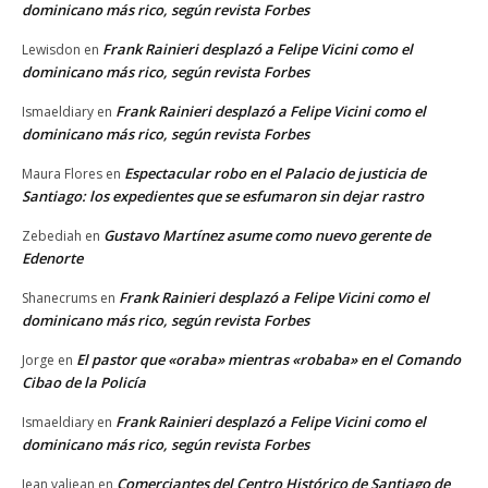
dominicano más rico, según revista Forbes
Frank Rainieri desplazó a Felipe Vicini como el
Lewisdon
en
dominicano más rico, según revista Forbes
Frank Rainieri desplazó a Felipe Vicini como el
Ismaeldiary
en
dominicano más rico, según revista Forbes
Espectacular robo en el Palacio de justicia de
Maura Flores
en
Santiago: los expedientes que se esfumaron sin dejar rastro
Gustavo Martínez asume como nuevo gerente de
Zebediah
en
Edenorte
Frank Rainieri desplazó a Felipe Vicini como el
Shanecrums
en
dominicano más rico, según revista Forbes
El pastor que «oraba» mientras «robaba» en el Comando
Jorge
en
Cibao de la Policía
Frank Rainieri desplazó a Felipe Vicini como el
Ismaeldiary
en
dominicano más rico, según revista Forbes
Comerciantes del Centro Histórico de Santiago de
Jean valjean
en