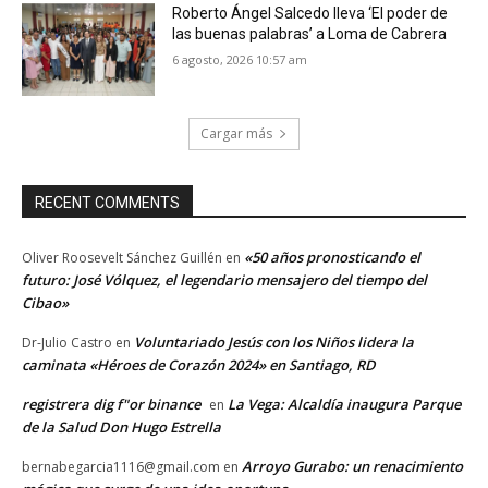
Roberto Ángel Salcedo lleva ‘El poder de
las buenas palabras’ a Loma de Cabrera
6 agosto, 2026 10:57 am
Cargar más
RECENT COMMENTS
«50 años pronosticando el
Oliver Roosevelt Sánchez Guillén
en
futuro: José Vólquez, el legendario mensajero del tiempo del
Cibao»
Voluntariado Jesús con los Niños lidera la
Dr-Julio Castro
en
caminata «Héroes de Corazón 2024» en Santiago, RD
registrera dig f"or binance
La Vega: Alcaldía inaugura Parque
en
de la Salud Don Hugo Estrella
Arroyo Gurabo: un renacimiento
bernabegarcia1116@gmail.com
en