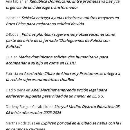
República Dominicana: Entre promesas vacías y la
Ana fabian
en
urgencia de un liderazgo transformador
SeNaSa entrega ayudas técnicas a adultos mayores en
Isabel
en
Boca Chica para mejorar su calidad de vida
Policías plantean sugerencias y observaciones como
24Cot
en
parte del inicio de la jornada “Dialoguemos de Policía con
Policías”
Madre dominicana solicita visa humanitaria para
Julia
en
acompañar a su hijo en coma en EE UU
Asociación Cibao de Ahorros y Préstamos se integra a
Patricia
en
la red de cajeros automáticos UnaRed
Abel Martínez emprende acción legal para
Eladio peña
en
esclarecer supuesta paternidad de un menor en EE.UU.
Licey al Medio: Distrito Educativo 08-
Darleny Burgos Caraballo
en
08 inicia año escolar 2023-2024
Explican por qué en el Cibao se habla con la i
Martha Rodriguez
en
en campos y ciudades