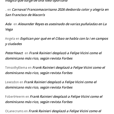
mágico que surge de una idea oportuna
Carnaval Francomacorisano 2026 desborda color y alegría en
..
en
San Francisco de Macorís
Ada
Alexander Reyes es asesinado de varias puñaladas en La
en
Vega
Explican por qué en el Cibao se habla con la i en campos
Angela
en
y ciudades
PeterHeact
Frank Rainieri desplazó a Felipe Vicini como el
en
dominicano más rico, según revista Forbes
Frank Rainieri desplazó a Felipe Vicini como el
TimsothyEtema
en
dominicano más rico, según revista Forbes
Frank Rainieri desplazó a Felipe Vicini como el
Lewisdon
en
dominicano más rico, según revista Forbes
Frank Rainieri desplazó a Felipe Vicini como el
FobertHeerm
en
dominicano más rico, según revista Forbes
Frank Rainieri desplazó a Felipe Vicini como el
OLanecrums
en