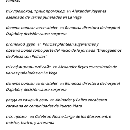
Policías”
trix промокод, трикс промокод
Alexander Reyes es
en
asesinado de varias puñaladas en La Vega
deneme bonusu veren siteler
Renuncia directora de hospital
en
Dajabón; decisión causa sorpresa
promokod_gypn
Policías plantean sugerencias y
en
observaciones como parte del inicio de la jornada “Dialoguemos
de Policía con Policías”
trix официальный сайт
Alexander Reyes es asesinado de
en
varias puñaladas en La Vega
deneme bonusu veren siteler
Renuncia directora de hospital
en
Dajabón; decisión causa sorpresa
раздача каждый день
Abinader y Paliza encabezan
en
caravana en comunidades de Puerto Plata
trix. промо.
Celebran Noche Larga de los Museos entre
en
música, teatro, y artesanía