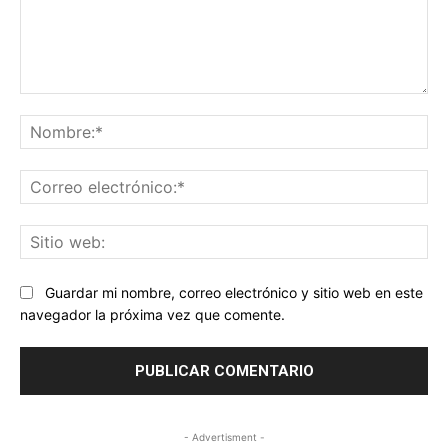
Comentario:
No
Co
ele
Sit
we
Guardar mi nombre, correo electrónico y sitio web en este
navegador la próxima vez que comente.
- Advertisment -