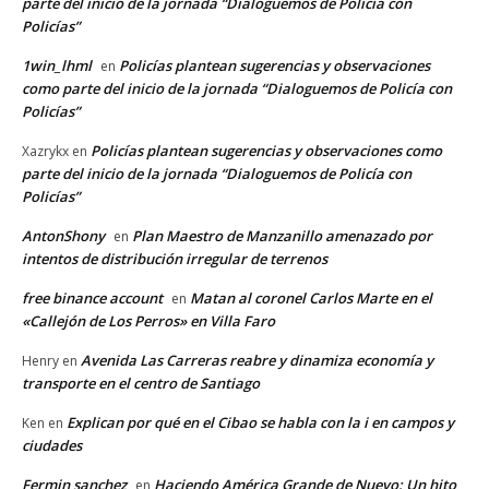
parte del inicio de la jornada “Dialoguemos de Policía con
Policías”
1win_lhml
Policías plantean sugerencias y observaciones
en
como parte del inicio de la jornada “Dialoguemos de Policía con
Policías”
Policías plantean sugerencias y observaciones como
Xazrykx
en
parte del inicio de la jornada “Dialoguemos de Policía con
Policías”
AntonShony
Plan Maestro de Manzanillo amenazado por
en
intentos de distribución irregular de terrenos
free binance account
Matan al coronel Carlos Marte en el
en
«Callejón de Los Perros» en Villa Faro
Avenida Las Carreras reabre y dinamiza economía y
Henry
en
transporte en el centro de Santiago
Explican por qué en el Cibao se habla con la i en campos y
Ken
en
ciudades
Fermin sanchez
Haciendo América Grande de Nuevo: Un hito
en