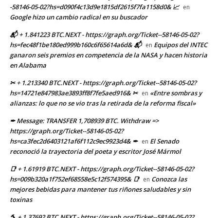
-58146-05-02?hs=d090f4c13d9e1815df2615f7fa1158d0& 📈
en
Google hizo un cambio radical en su buscador
📬 + 1.841223 BTC.NEXT - https://graph.org/Ticket--58146-05-02?
hs=fec48f1be180ed999b160c6f65614a6d& 📬
Equipos del INTEC
en
ganaron seis premios en competencia de la NASA y hacen historia
en Alabama
✂ + 1.213340 BTC.NEXT - https://graph.org/Ticket--58146-05-02?
hs=14721e847983ae3893ff8f7fe5aed916& ✂
«Entre sombras y
en
alianzas: lo que no se vio tras la retirada de la reforma fiscal»
✒ Message: TRANSFER 1,708939 BTC. Withdraw =>
https://graph.org/Ticket--58146-05-02?
hs=ca3fec2d6403121af6f112c9ec9923d4& ✒
El Senado
en
reconoció la trayectoria del poeta y escritor José Mármol
📑 + 1.61919 BTC.NEXT - https://graph.org/Ticket--58146-05-02?
hs=009b320a1f752ef68558e5c12f574395& 📑
Conozca las
en
mejores bebidas para mantener tus riñones saludables y sin
toxinas
🔨 + 1.37692 BTC.NEXT - https://graph.org/Ticket--58146-05-02?