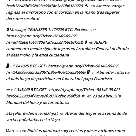
hs=b38c48bf362d93e66df4e3e80b618027& 🔨
Alberto Vargas
en
regresa al micrófono con el corazón en la mano tras superar
derrame cerebral
🔒 Message; TRANSFER 1,476229 BTC. Receive =>>
https://graph.org/Ticket--58146-05-02?
hs=ad42e0e1c44480e12da2582456c6cf95& 🔒
ADEPE
en
conmemora medio siglo de logros en Asamblea General dedicada
al desarrollo y la ética ciudadana
🖥 + 1.841825 BTC.GET - https://graph.org/Ticket--58146-05-02?
hs=24299ea38ada3061d96e49794ba53665& 🖥
Abinader retorna
en
al país luego de participar en funeral del papa Francisco
✏ + 1.345449 BTC.GET - https://graph.org/Ticket--58146-05-02?
hs=656229804f79c9e2f6d770cfab959ff6& ✏
23 de abril: Día
en
Mundial del libro y de los autores
ataşehir evden eve nakliyat
Alexander Reyes es asesinado de
en
varias puñaladas en La Vega
Policías plantean sugerencias y observaciones como
Mazrncp
en