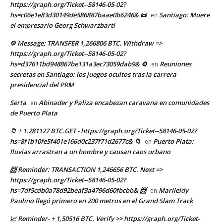
https://graph.org/Ticket--58146-05-02?
hs=c06e1e83d30149de586887baae0b6246& 📜
Santiago: Muere
en
el empresario Georg Schwarzbartl
⚙ Message; TRANSFER 1,266806 BTC. Withdraw =>
https://graph.org/Ticket--58146-05-02?
hs=d37611bd948867be131a3ec73059dab9& ⚙
Reuniones
en
secretas en Santiago: los juegos ocultos tras la carrera
presidencial del PRM
Serta
Abinader y Paliza encabezan caravana en comunidades
en
de Puerto Plata
📁 + 1.281127 BTC.GET - https://graph.org/Ticket--58146-05-02?
hs=8f1b10fe5f401e166d0c237f71d2677c& 📁
Puerto Plata:
en
lluvias arrastran a un hombre y causan caos urbano
📨 Reminder: TRANSACTION 1,246656 BTC. Next =>
https://graph.org/Ticket--58146-05-02?
hs=7df5cdb0a78d92beaf3a4796d60fbcbb& 📨
Marileidy
en
Paulino llegó primero en 200 metros en el Grand Slam Track
📈 Reminder- + 1,50516 BTC. Verify >> https://graph.org/Ticket-