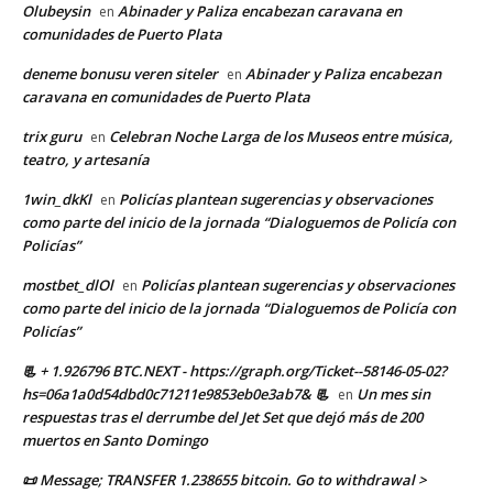
Olubeysin
Abinader y Paliza encabezan caravana en
en
comunidades de Puerto Plata
deneme bonusu veren siteler
Abinader y Paliza encabezan
en
caravana en comunidades de Puerto Plata
trix guru
Celebran Noche Larga de los Museos entre música,
en
teatro, y artesanía
1win_dkKl
Policías plantean sugerencias y observaciones
en
como parte del inicio de la jornada “Dialoguemos de Policía con
Policías”
mostbet_dlOl
Policías plantean sugerencias y observaciones
en
como parte del inicio de la jornada “Dialoguemos de Policía con
Policías”
📃 + 1.926796 BTC.NEXT - https://graph.org/Ticket--58146-05-02?
hs=06a1a0d54dbd0c71211e9853eb0e3ab7& 📃
Un mes sin
en
respuestas tras el derrumbe del Jet Set que dejó más de 200
muertos en Santo Domingo
📜 Message; TRANSFER 1.238655 bitcoin. Go to withdrawal >