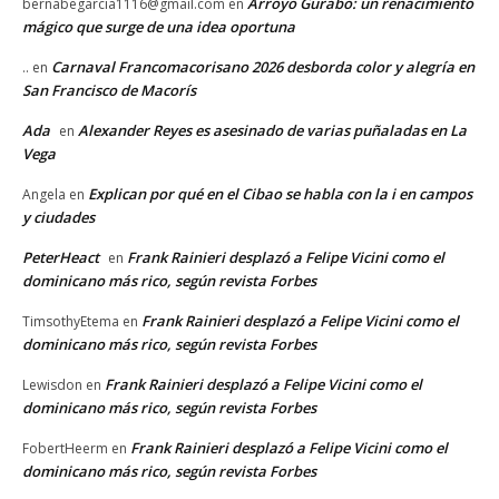
Arroyo Gurabo: un renacimiento
bernabegarcia1116@gmail.com
en
mágico que surge de una idea oportuna
Carnaval Francomacorisano 2026 desborda color y alegría en
..
en
San Francisco de Macorís
Ada
Alexander Reyes es asesinado de varias puñaladas en La
en
Vega
Explican por qué en el Cibao se habla con la i en campos
Angela
en
y ciudades
PeterHeact
Frank Rainieri desplazó a Felipe Vicini como el
en
dominicano más rico, según revista Forbes
Frank Rainieri desplazó a Felipe Vicini como el
TimsothyEtema
en
dominicano más rico, según revista Forbes
Frank Rainieri desplazó a Felipe Vicini como el
Lewisdon
en
dominicano más rico, según revista Forbes
Frank Rainieri desplazó a Felipe Vicini como el
FobertHeerm
en
dominicano más rico, según revista Forbes