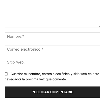
Comentario:
No
Co
ele
Sit
we
Guardar mi nombre, correo electrónico y sitio web en este
navegador la próxima vez que comente.