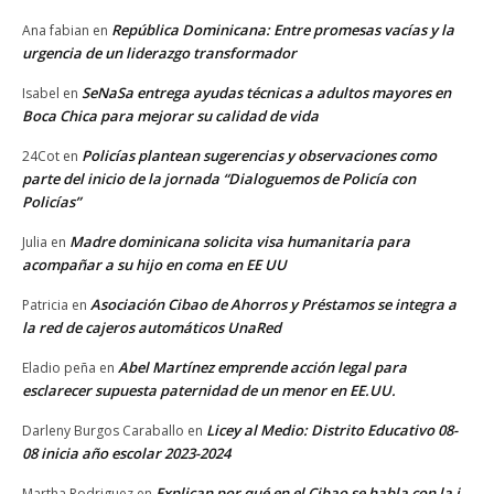
República Dominicana: Entre promesas vacías y la
Ana fabian
en
urgencia de un liderazgo transformador
SeNaSa entrega ayudas técnicas a adultos mayores en
Isabel
en
Boca Chica para mejorar su calidad de vida
Policías plantean sugerencias y observaciones como
24Cot
en
parte del inicio de la jornada “Dialoguemos de Policía con
Policías”
Madre dominicana solicita visa humanitaria para
Julia
en
acompañar a su hijo en coma en EE UU
Asociación Cibao de Ahorros y Préstamos se integra a
Patricia
en
la red de cajeros automáticos UnaRed
Abel Martínez emprende acción legal para
Eladio peña
en
esclarecer supuesta paternidad de un menor en EE.UU.
Licey al Medio: Distrito Educativo 08-
Darleny Burgos Caraballo
en
08 inicia año escolar 2023-2024
Explican por qué en el Cibao se habla con la i
Martha Rodriguez
en