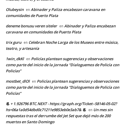
Olubeysin
Abinader y Paliza encabezan caravana en
en
comunidades de Puerto Plata
deneme bonusu veren siteler
Abinader y Paliza encabezan
en
caravana en comunidades de Puerto Plata
trix guru
Celebran Noche Larga de los Museos entre música,
en
teatro, y artesanía
1win_dkKl
Policías plantean sugerencias y observaciones
en
como parte del inicio de la jornada “Dialoguemos de Policía con
Policías”
mostbet_dlOl
Policías plantean sugerencias y observaciones
en
como parte del inicio de la jornada “Dialoguemos de Policía con
Policías”
📃 + 1.926796 BTC.NEXT - https://graph.org/Ticket--58146-05-02?
hs=06a1a0d54dbd0c71211e9853eb0e3ab7& 📃
Un mes sin
en
respuestas tras el derrumbe del Jet Set que dejó más de 200
muertos en Santo Domingo