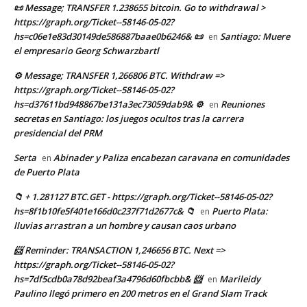
📜 Message; TRANSFER 1.238655 bitcoin. Go to withdrawal >
https://graph.org/Ticket--58146-05-02?
hs=c06e1e83d30149de586887baae0b6246& 📜
Santiago: Muere
en
el empresario Georg Schwarzbartl
⚙ Message; TRANSFER 1,266806 BTC. Withdraw =>
https://graph.org/Ticket--58146-05-02?
hs=d37611bd948867be131a3ec73059dab9& ⚙
Reuniones
en
secretas en Santiago: los juegos ocultos tras la carrera
presidencial del PRM
Serta
Abinader y Paliza encabezan caravana en comunidades
en
de Puerto Plata
📁 + 1.281127 BTC.GET - https://graph.org/Ticket--58146-05-02?
hs=8f1b10fe5f401e166d0c237f71d2677c& 📁
Puerto Plata:
en
lluvias arrastran a un hombre y causan caos urbano
📨 Reminder: TRANSACTION 1,246656 BTC. Next =>
https://graph.org/Ticket--58146-05-02?
hs=7df5cdb0a78d92beaf3a4796d60fbcbb& 📨
Marileidy
en
Paulino llegó primero en 200 metros en el Grand Slam Track