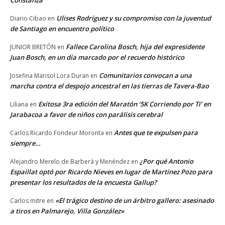
Constanza
Ulises Rodríguez y su compromiso con la juventud
Diario Cibao
en
de Santiago en encuentro político
Fallece Carolina Bosch, hija del expresidente
JUNIOR BRETÓN
en
Juan Bosch, en un día marcado por el recuerdo histórico
Comunitarios convocan a una
Josefina Marisol Lora Duran
en
marcha contra el despojo ancestral en las tierras de Tavera-Bao
Exitosa 3ra edición del Maratón ‘5K Corriendo por Ti’ en
Liliana
en
Jarabacoa a favor de niños con parálisis cerebral
Antes que te expulsen para
Carlos Ricardo Fondeur Moronta
en
siempre…
¿Por qué Antonio
Alejandro Merelo de Barberá y Menéndez
en
Espaillat optó por Ricardo Nieves en lugar de Martínez Pozo para
presentar los resultados de la encuesta Gallup?
«El trágico destino de un árbitro gallero: asesinado
Carlos mitre
en
a tiros en Palmarejo, Villa González»