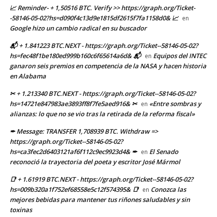
📈 Reminder- + 1,50516 BTC. Verify >> https://graph.org/Ticket-
-58146-05-02?hs=d090f4c13d9e1815df2615f7fa1158d0& 📈
en
Google hizo un cambio radical en su buscador
📬 + 1.841223 BTC.NEXT - https://graph.org/Ticket--58146-05-02?
hs=fec48f1be180ed999b160c6f65614a6d& 📬
Equipos del INTEC
en
ganaron seis premios en competencia de la NASA y hacen historia
en Alabama
✂ + 1.213340 BTC.NEXT - https://graph.org/Ticket--58146-05-02?
hs=14721e847983ae3893ff8f7fe5aed916& ✂
«Entre sombras y
en
alianzas: lo que no se vio tras la retirada de la reforma fiscal»
✒ Message: TRANSFER 1,708939 BTC. Withdraw =>
https://graph.org/Ticket--58146-05-02?
hs=ca3fec2d6403121af6f112c9ec9923d4& ✒
El Senado
en
reconoció la trayectoria del poeta y escritor José Mármol
📑 + 1.61919 BTC.NEXT - https://graph.org/Ticket--58146-05-02?
hs=009b320a1f752ef68558e5c12f574395& 📑
Conozca las
en
mejores bebidas para mantener tus riñones saludables y sin
toxinas