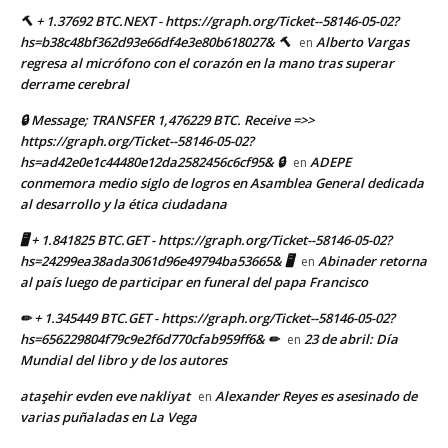
🔨 + 1.37692 BTC.NEXT - https://graph.org/Ticket--58146-05-02?
hs=b38c48bf362d93e66df4e3e80b618027& 🔨
Alberto Vargas
en
regresa al micrófono con el corazón en la mano tras superar
derrame cerebral
🔒 Message; TRANSFER 1,476229 BTC. Receive =>>
https://graph.org/Ticket--58146-05-02?
hs=ad42e0e1c44480e12da2582456c6cf95& 🔒
ADEPE
en
conmemora medio siglo de logros en Asamblea General dedicada
al desarrollo y la ética ciudadana
🖥 + 1.841825 BTC.GET - https://graph.org/Ticket--58146-05-02?
hs=24299ea38ada3061d96e49794ba53665& 🖥
Abinader retorna
en
al país luego de participar en funeral del papa Francisco
✏ + 1.345449 BTC.GET - https://graph.org/Ticket--58146-05-02?
hs=656229804f79c9e2f6d770cfab959ff6& ✏
23 de abril: Día
en
Mundial del libro y de los autores
ataşehir evden eve nakliyat
Alexander Reyes es asesinado de
en
varias puñaladas en La Vega