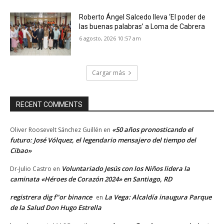
Roberto Ángel Salcedo lleva ‘El poder de
las buenas palabras’ a Loma de Cabrera
6 agosto, 2026 10:57 am
Cargar más
RECENT COMMENTS
«50 años pronosticando el
Oliver Roosevelt Sánchez Guillén
en
futuro: José Vólquez, el legendario mensajero del tiempo del
Cibao»
Voluntariado Jesús con los Niños lidera la
Dr-Julio Castro
en
caminata «Héroes de Corazón 2024» en Santiago, RD
registrera dig f"or binance
La Vega: Alcaldía inaugura Parque
en
de la Salud Don Hugo Estrella