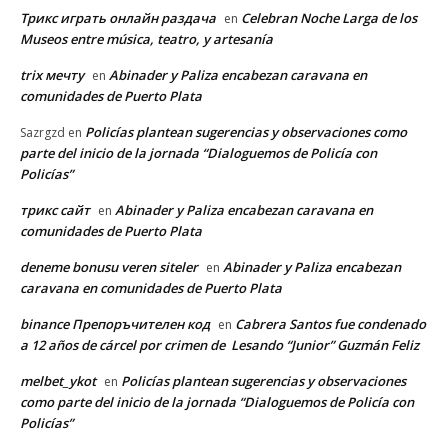
Трикс играть онлайн раздача
Celebran Noche Larga de los
en
Museos entre música, teatro, y artesanía
trix мечту
Abinader y Paliza encabezan caravana en
en
comunidades de Puerto Plata
Policías plantean sugerencias y observaciones como
Sazrgzd
en
parte del inicio de la jornada “Dialoguemos de Policía con
Policías”
трикс сайт
Abinader y Paliza encabezan caravana en
en
comunidades de Puerto Plata
deneme bonusu veren siteler
Abinader y Paliza encabezan
en
caravana en comunidades de Puerto Plata
binance Препоръчителен код
Cabrera Santos fue condenado
en
a 12 años de cárcel por crimen de Lesando “Junior” Guzmán Feliz
melbet_ykot
Policías plantean sugerencias y observaciones
en
como parte del inicio de la jornada “Dialoguemos de Policía con
Policías”