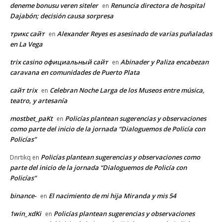
deneme bonusu veren siteler
Renuncia directora de hospital
en
Dajabón; decisión causa sorpresa
трикс сайт
Alexander Reyes es asesinado de varias puñaladas
en
en La Vega
trix casino официальный сайт
Abinader y Paliza encabezan
en
caravana en comunidades de Puerto Plata
сайт trix
Celebran Noche Larga de los Museos entre música,
en
teatro, y artesanía
mostbet_paKt
Policías plantean sugerencias y observaciones
en
como parte del inicio de la jornada “Dialoguemos de Policía con
Policías”
Policías plantean sugerencias y observaciones como
Dnrtikq
en
parte del inicio de la jornada “Dialoguemos de Policía con
Policías”
binance-
El nacimiento de mi hija Miranda y mis 54
en
1win_xdKi
Policías plantean sugerencias y observaciones
en