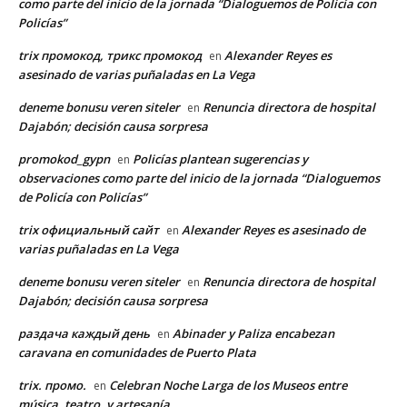
como parte del inicio de la jornada “Dialoguemos de Policía con
Policías”
trix промокод, трикс промокод
Alexander Reyes es
en
asesinado de varias puñaladas en La Vega
deneme bonusu veren siteler
Renuncia directora de hospital
en
Dajabón; decisión causa sorpresa
promokod_gypn
Policías plantean sugerencias y
en
observaciones como parte del inicio de la jornada “Dialoguemos
de Policía con Policías”
trix официальный сайт
Alexander Reyes es asesinado de
en
varias puñaladas en La Vega
deneme bonusu veren siteler
Renuncia directora de hospital
en
Dajabón; decisión causa sorpresa
раздача каждый день
Abinader y Paliza encabezan
en
caravana en comunidades de Puerto Plata
trix. промо.
Celebran Noche Larga de los Museos entre
en
música, teatro, y artesanía