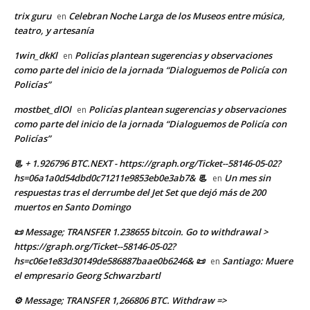
trix guru
Celebran Noche Larga de los Museos entre música,
en
teatro, y artesanía
1win_dkKl
Policías plantean sugerencias y observaciones
en
como parte del inicio de la jornada “Dialoguemos de Policía con
Policías”
mostbet_dlOl
Policías plantean sugerencias y observaciones
en
como parte del inicio de la jornada “Dialoguemos de Policía con
Policías”
📃 + 1.926796 BTC.NEXT - https://graph.org/Ticket--58146-05-02?
hs=06a1a0d54dbd0c71211e9853eb0e3ab7& 📃
Un mes sin
en
respuestas tras el derrumbe del Jet Set que dejó más de 200
muertos en Santo Domingo
📜 Message; TRANSFER 1.238655 bitcoin. Go to withdrawal >
https://graph.org/Ticket--58146-05-02?
hs=c06e1e83d30149de586887baae0b6246& 📜
Santiago: Muere
en
el empresario Georg Schwarzbartl
⚙ Message; TRANSFER 1,266806 BTC. Withdraw =>