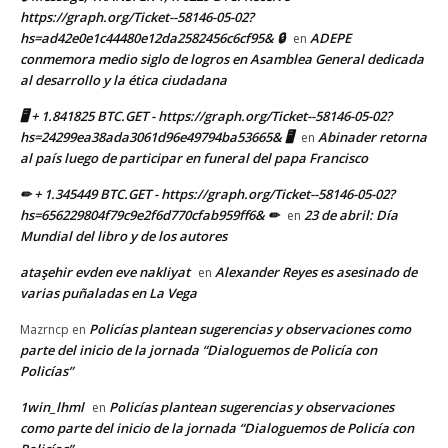
https://graph.org/Ticket--58146-05-02?
hs=ad42e0e1c44480e12da2582456c6cf95& 🔒
ADEPE
en
conmemora medio siglo de logros en Asamblea General dedicada
al desarrollo y la ética ciudadana
🖥 + 1.841825 BTC.GET - https://graph.org/Ticket--58146-05-02?
hs=24299ea38ada3061d96e49794ba53665& 🖥
Abinader retorna
en
al país luego de participar en funeral del papa Francisco
✏ + 1.345449 BTC.GET - https://graph.org/Ticket--58146-05-02?
hs=656229804f79c9e2f6d770cfab959ff6& ✏
23 de abril: Día
en
Mundial del libro y de los autores
ataşehir evden eve nakliyat
Alexander Reyes es asesinado de
en
varias puñaladas en La Vega
Policías plantean sugerencias y observaciones como
Mazrncp
en
parte del inicio de la jornada “Dialoguemos de Policía con
Policías”
1win_lhml
Policías plantean sugerencias y observaciones
en
como parte del inicio de la jornada “Dialoguemos de Policía con