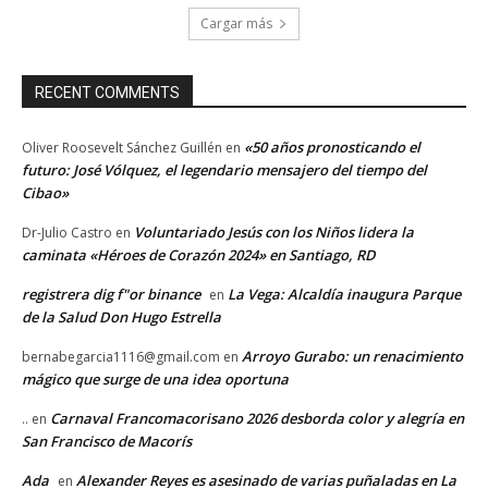
Cargar más
RECENT COMMENTS
«50 años pronosticando el
Oliver Roosevelt Sánchez Guillén
en
futuro: José Vólquez, el legendario mensajero del tiempo del
Cibao»
Voluntariado Jesús con los Niños lidera la
Dr-Julio Castro
en
caminata «Héroes de Corazón 2024» en Santiago, RD
registrera dig f"or binance
La Vega: Alcaldía inaugura Parque
en
de la Salud Don Hugo Estrella
Arroyo Gurabo: un renacimiento
bernabegarcia1116@gmail.com
en
mágico que surge de una idea oportuna
Carnaval Francomacorisano 2026 desborda color y alegría en
..
en
San Francisco de Macorís
Ada
Alexander Reyes es asesinado de varias puñaladas en La
en