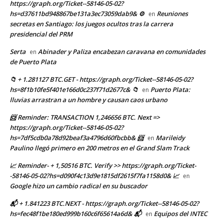
https://graph.org/Ticket--58146-05-02?
hs=d37611bd948867be131a3ec73059dab9& ⚙
Reuniones
en
secretas en Santiago: los juegos ocultos tras la carrera
presidencial del PRM
Serta
Abinader y Paliza encabezan caravana en comunidades
en
de Puerto Plata
📁 + 1.281127 BTC.GET - https://graph.org/Ticket--58146-05-02?
hs=8f1b10fe5f401e166d0c237f71d2677c& 📁
Puerto Plata:
en
lluvias arrastran a un hombre y causan caos urbano
📨 Reminder: TRANSACTION 1,246656 BTC. Next =>
https://graph.org/Ticket--58146-05-02?
hs=7df5cdb0a78d92beaf3a4796d60fbcbb& 📨
Marileidy
en
Paulino llegó primero en 200 metros en el Grand Slam Track
📈 Reminder- + 1,50516 BTC. Verify >> https://graph.org/Ticket-
-58146-05-02?hs=d090f4c13d9e1815df2615f7fa1158d0& 📈
en
Google hizo un cambio radical en su buscador
📬 + 1.841223 BTC.NEXT - https://graph.org/Ticket--58146-05-02?
hs=fec48f1be180ed999b160c6f65614a6d& 📬
Equipos del INTEC
en