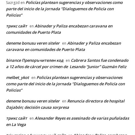
Policías plantean sugerencias y observaciones como
Sazrgzd
en
parte del inicio de la jornada “Dialoguemos de Policía con
Policías”
трикс сайт
Abinader y Paliza encabezan caravana en
en
comunidades de Puerto Plata
deneme bonusu veren siteler
Abinader y Paliza encabezan
en
caravana en comunidades de Puerto Plata
binance Препоръчителен код
Cabrera Santos fue condenado
en
a 12 años de cárcel por crimen de Lesando “Junior” Guzmán Feliz
melbet_ykot
Policías plantean sugerencias y observaciones
en
como parte del inicio de la jornada “Dialoguemos de Policía con
Policías”
deneme bonusu veren siteler
Renuncia directora de hospital
en
Dajabón; decisión causa sorpresa
трикс сайт
Alexander Reyes es asesinado de varias puñaladas
en
en La Vega