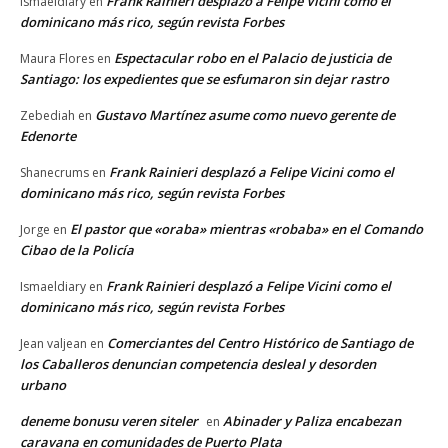
Frank Rainieri desplazó a Felipe Vicini como el
Ismaeldiary
en
dominicano más rico, según revista Forbes
Espectacular robo en el Palacio de justicia de
Maura Flores
en
Santiago: los expedientes que se esfumaron sin dejar rastro
Gustavo Martínez asume como nuevo gerente de
Zebediah
en
Edenorte
Frank Rainieri desplazó a Felipe Vicini como el
Shanecrums
en
dominicano más rico, según revista Forbes
El pastor que «oraba» mientras «robaba» en el Comando
Jorge
en
Cibao de la Policía
Frank Rainieri desplazó a Felipe Vicini como el
Ismaeldiary
en
dominicano más rico, según revista Forbes
Comerciantes del Centro Histórico de Santiago de
Jean valjean
en
los Caballeros denuncian competencia desleal y desorden
urbano
deneme bonusu veren siteler
Abinader y Paliza encabezan
en
caravana en comunidades de Puerto Plata