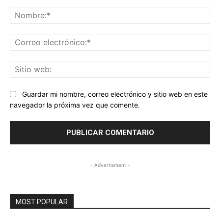
Comentario:
No
Co
ele
Sit
we
Guardar mi nombre, correo electrónico y sitio web en este
navegador la próxima vez que comente.
- Advertisment -
MOST POPULAR