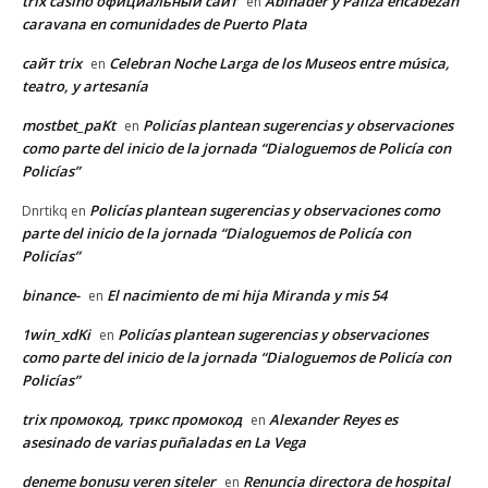
trix casino официальный сайт
Abinader y Paliza encabezan
en
caravana en comunidades de Puerto Plata
сайт trix
Celebran Noche Larga de los Museos entre música,
en
teatro, y artesanía
mostbet_paKt
Policías plantean sugerencias y observaciones
en
como parte del inicio de la jornada “Dialoguemos de Policía con
Policías”
Policías plantean sugerencias y observaciones como
Dnrtikq
en
parte del inicio de la jornada “Dialoguemos de Policía con
Policías”
binance-
El nacimiento de mi hija Miranda y mis 54
en
1win_xdKi
Policías plantean sugerencias y observaciones
en
como parte del inicio de la jornada “Dialoguemos de Policía con
Policías”
trix промокод, трикс промокод
Alexander Reyes es
en
asesinado de varias puñaladas en La Vega
deneme bonusu veren siteler
Renuncia directora de hospital
en