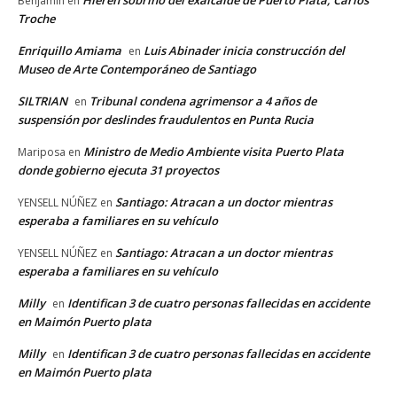
Hieren sobrino del exalcalde de Puerto Plata, Carlos
Benjamin
en
Troche
Enriquillo Amiama
Luis Abinader inicia construcción del
en
Museo de Arte Contemporáneo de Santiago
SILTRIAN
Tribunal condena agrimensor a 4 años de
en
suspensión por deslindes fraudulentos en Punta Rucia
Ministro de Medio Ambiente visita Puerto Plata
Mariposa
en
donde gobierno ejecuta 31 proyectos
Santiago: Atracan a un doctor mientras
YENSELL NÚÑEZ
en
esperaba a familiares en su vehículo
Santiago: Atracan a un doctor mientras
YENSELL NÚÑEZ
en
esperaba a familiares en su vehículo
Milly
Identifican 3 de cuatro personas fallecidas en accidente
en
en Maimón Puerto plata
Milly
Identifican 3 de cuatro personas fallecidas en accidente
en
en Maimón Puerto plata