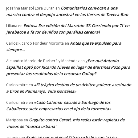
Comunitarios convocan a una
Josefina Marisol Lora Duran
en
marcha contra el despojo ancestral en las tierras de Tavera-Bao
Exitosa 3ra edición del Maratón ‘5K Corriendo por Ti’ en
Liliana
en
Jarabacoa a favor de niños con parálisis cerebral
Antes que te expulsen para
Carlos Ricardo Fondeur Moronta
en
siempre…
¿Por qué Antonio
Alejandro Merelo de Barberá y Menéndez
en
Espaillat optó por Ricardo Nieves en lugar de Martínez Pozo para
presentar los resultados de la encuesta Gallup?
«El trágico destino de un árbitro gallero: asesinado
Carlos mitre
en
a tiros en Palmarejo, Villa González»
«Caso Calamar sacude a Santiago de los
Carlos mitre
en
Caballeros: siete empresarios en el ojo de la tormenta»
Onguito contra Cerati, mis redes están repletas de
Mariposa
en
vídeos de “música urbana”
Explican por qué en el Cibao se habla con la i en
antonio
en