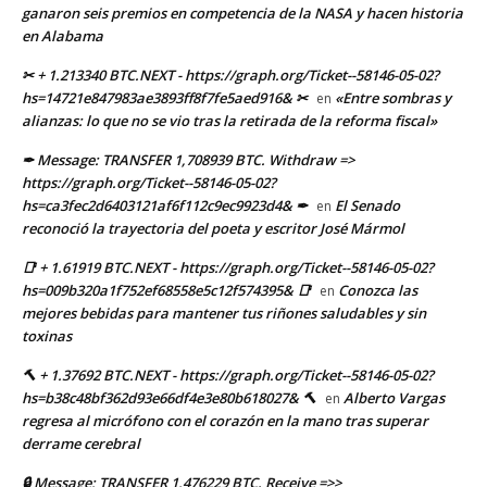
ganaron seis premios en competencia de la NASA y hacen historia
en Alabama
✂ + 1.213340 BTC.NEXT - https://graph.org/Ticket--58146-05-02?
hs=14721e847983ae3893ff8f7fe5aed916& ✂
«Entre sombras y
en
alianzas: lo que no se vio tras la retirada de la reforma fiscal»
✒ Message: TRANSFER 1,708939 BTC. Withdraw =>
https://graph.org/Ticket--58146-05-02?
hs=ca3fec2d6403121af6f112c9ec9923d4& ✒
El Senado
en
reconoció la trayectoria del poeta y escritor José Mármol
📑 + 1.61919 BTC.NEXT - https://graph.org/Ticket--58146-05-02?
hs=009b320a1f752ef68558e5c12f574395& 📑
Conozca las
en
mejores bebidas para mantener tus riñones saludables y sin
toxinas
🔨 + 1.37692 BTC.NEXT - https://graph.org/Ticket--58146-05-02?
hs=b38c48bf362d93e66df4e3e80b618027& 🔨
Alberto Vargas
en
regresa al micrófono con el corazón en la mano tras superar
derrame cerebral
🔒 Message; TRANSFER 1,476229 BTC. Receive =>>