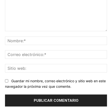
Comentario:
No
Co
ele
Sit
we
Guardar mi nombre, correo electrónico y sitio web en este
navegador la próxima vez que comente.