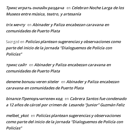
Трикс играть онлайн раздача
Celebran Noche Larga de los
en
Museos entre música, teatro, y artesanía
trix мечту
Abinader y Paliza encabezan caravana en
en
comunidades de Puerto Plata
Policías plantean sugerencias y observaciones como
Sazrgzd
en
parte del inicio de la jornada “Dialoguemos de Policía con
Policías”
трикс сайт
Abinader y Paliza encabezan caravana en
en
comunidades de Puerto Plata
deneme bonusu veren siteler
Abinader y Paliza encabezan
en
caravana en comunidades de Puerto Plata
binance Препоръчителен код
Cabrera Santos fue condenado
en
a 12 años de cárcel por crimen de Lesando “Junior” Guzmán Feliz
melbet_ykot
Policías plantean sugerencias y observaciones
en
como parte del inicio de la jornada “Dialoguemos de Policía con
Policías”