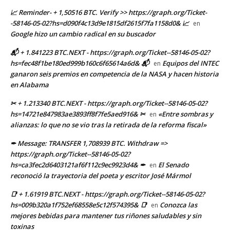
📈 Reminder- + 1,50516 BTC. Verify >> https://graph.org/Ticket-
-58146-05-02?hs=d090f4c13d9e1815df2615f7fa1158d0& 📈
en
Google hizo un cambio radical en su buscador
📬 + 1.841223 BTC.NEXT - https://graph.org/Ticket--58146-05-02?
hs=fec48f1be180ed999b160c6f65614a6d& 📬
Equipos del INTEC
en
ganaron seis premios en competencia de la NASA y hacen historia
en Alabama
✂ + 1.213340 BTC.NEXT - https://graph.org/Ticket--58146-05-02?
hs=14721e847983ae3893ff8f7fe5aed916& ✂
«Entre sombras y
en
alianzas: lo que no se vio tras la retirada de la reforma fiscal»
✒ Message: TRANSFER 1,708939 BTC. Withdraw =>
https://graph.org/Ticket--58146-05-02?
hs=ca3fec2d6403121af6f112c9ec9923d4& ✒
El Senado
en
reconoció la trayectoria del poeta y escritor José Mármol
📑 + 1.61919 BTC.NEXT - https://graph.org/Ticket--58146-05-02?
hs=009b320a1f752ef68558e5c12f574395& 📑
Conozca las
en
mejores bebidas para mantener tus riñones saludables y sin
toxinas