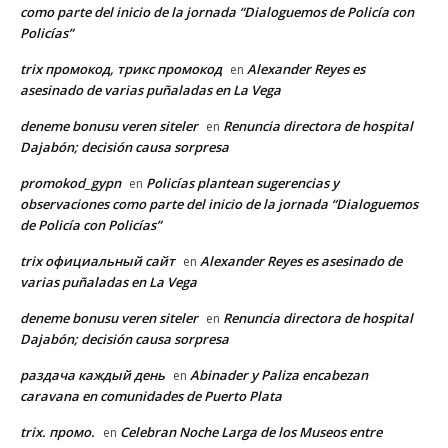
como parte del inicio de la jornada “Dialoguemos de Policía con
Policías”
trix промокод, трикс промокод
Alexander Reyes es
en
asesinado de varias puñaladas en La Vega
deneme bonusu veren siteler
Renuncia directora de hospital
en
Dajabón; decisión causa sorpresa
promokod_gypn
Policías plantean sugerencias y
en
observaciones como parte del inicio de la jornada “Dialoguemos
de Policía con Policías”
trix официальный сайт
Alexander Reyes es asesinado de
en
varias puñaladas en La Vega
deneme bonusu veren siteler
Renuncia directora de hospital
en
Dajabón; decisión causa sorpresa
раздача каждый день
Abinader y Paliza encabezan
en
caravana en comunidades de Puerto Plata
trix. промо.
Celebran Noche Larga de los Museos entre
en