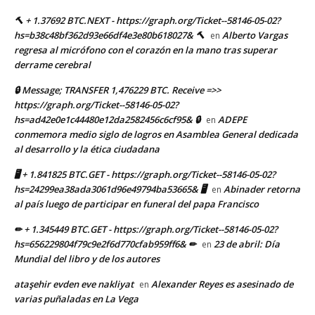
🔨 + 1.37692 BTC.NEXT - https://graph.org/Ticket--58146-05-02?
hs=b38c48bf362d93e66df4e3e80b618027& 🔨
Alberto Vargas
en
regresa al micrófono con el corazón en la mano tras superar
derrame cerebral
🔒 Message; TRANSFER 1,476229 BTC. Receive =>>
https://graph.org/Ticket--58146-05-02?
hs=ad42e0e1c44480e12da2582456c6cf95& 🔒
ADEPE
en
conmemora medio siglo de logros en Asamblea General dedicada
al desarrollo y la ética ciudadana
🖥 + 1.841825 BTC.GET - https://graph.org/Ticket--58146-05-02?
hs=24299ea38ada3061d96e49794ba53665& 🖥
Abinader retorna
en
al país luego de participar en funeral del papa Francisco
✏ + 1.345449 BTC.GET - https://graph.org/Ticket--58146-05-02?
hs=656229804f79c9e2f6d770cfab959ff6& ✏
23 de abril: Día
en
Mundial del libro y de los autores
ataşehir evden eve nakliyat
Alexander Reyes es asesinado de
en
varias puñaladas en La Vega