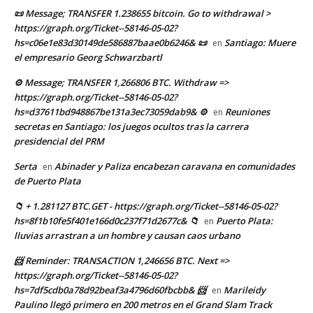
📜 Message; TRANSFER 1.238655 bitcoin. Go to withdrawal >
https://graph.org/Ticket--58146-05-02?
hs=c06e1e83d30149de586887baae0b6246& 📜
Santiago: Muere
en
el empresario Georg Schwarzbartl
⚙ Message; TRANSFER 1,266806 BTC. Withdraw =>
https://graph.org/Ticket--58146-05-02?
hs=d37611bd948867be131a3ec73059dab9& ⚙
Reuniones
en
secretas en Santiago: los juegos ocultos tras la carrera
presidencial del PRM
Serta
Abinader y Paliza encabezan caravana en comunidades
en
de Puerto Plata
📁 + 1.281127 BTC.GET - https://graph.org/Ticket--58146-05-02?
hs=8f1b10fe5f401e166d0c237f71d2677c& 📁
Puerto Plata:
en
lluvias arrastran a un hombre y causan caos urbano
📨 Reminder: TRANSACTION 1,246656 BTC. Next =>
https://graph.org/Ticket--58146-05-02?
hs=7df5cdb0a78d92beaf3a4796d60fbcbb& 📨
Marileidy
en
Paulino llegó primero en 200 metros en el Grand Slam Track