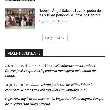
Roberto Ángel Salcedo lleva ‘El poder de
las buenas palabras’ a Loma de Cabrera
6 agosto, 2026 10:57 am
Cargar más
RECENT COMMENTS
«50 años pronosticando el
Oliver Roosevelt Sánchez Guillén
en
futuro: José Vólquez, el legendario mensajero del tiempo del
Cibao»
Voluntariado Jesús con los Niños lidera la
Dr-Julio Castro
en
caminata «Héroes de Corazón 2024» en Santiago, RD
registrera dig f"or binance
La Vega: Alcaldía inaugura Parque
en
de la Salud Don Hugo Estrella