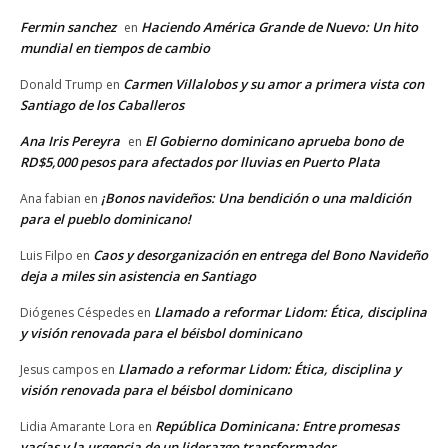
Fermin sanchez
Haciendo América Grande de Nuevo: Un hito
en
mundial en tiempos de cambio
Carmen Villalobos y su amor a primera vista con
Donald Trump
en
Santiago de los Caballeros
Ana Iris Pereyra
El Gobierno dominicano aprueba bono de
en
RD$5,000 pesos para afectados por lluvias en Puerto Plata
¡Bonos navideños: Una bendición o una maldición
Ana fabian
en
para el pueblo dominicano!
Caos y desorganización en entrega del Bono Navideño
Luis Filpo
en
deja a miles sin asistencia en Santiago
Llamado a reformar Lidom: Ética, disciplina
Diógenes Céspedes
en
y visión renovada para el béisbol dominicano
Llamado a reformar Lidom: Ética, disciplina y
Jesus campos
en
visión renovada para el béisbol dominicano
República Dominicana: Entre promesas
Lidia Amarante Lora
en
vacías y la urgencia de un liderazgo transformador