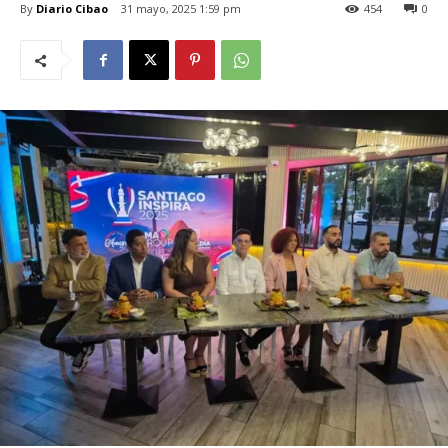
By
Diario Cibao
31 mayo, 2025 1:59 pm
454
0