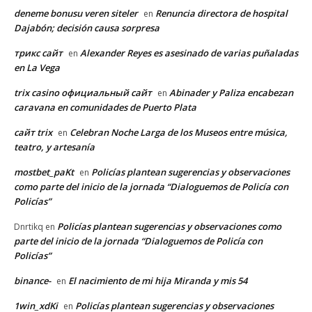
deneme bonusu veren siteler
Renuncia directora de hospital
en
Dajabón; decisión causa sorpresa
трикс сайт
Alexander Reyes es asesinado de varias puñaladas
en
en La Vega
trix casino официальный сайт
Abinader y Paliza encabezan
en
caravana en comunidades de Puerto Plata
сайт trix
Celebran Noche Larga de los Museos entre música,
en
teatro, y artesanía
mostbet_paKt
Policías plantean sugerencias y observaciones
en
como parte del inicio de la jornada “Dialoguemos de Policía con
Policías”
Policías plantean sugerencias y observaciones como
Dnrtikq
en
parte del inicio de la jornada “Dialoguemos de Policía con
Policías”
binance-
El nacimiento de mi hija Miranda y mis 54
en
1win_xdKi
Policías plantean sugerencias y observaciones
en