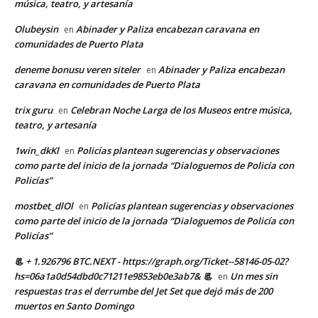
música, teatro, y artesanía
Olubeysin
Abinader y Paliza encabezan caravana en
en
comunidades de Puerto Plata
deneme bonusu veren siteler
Abinader y Paliza encabezan
en
caravana en comunidades de Puerto Plata
trix guru
Celebran Noche Larga de los Museos entre música,
en
teatro, y artesanía
1win_dkKl
Policías plantean sugerencias y observaciones
en
como parte del inicio de la jornada “Dialoguemos de Policía con
Policías”
mostbet_dlOl
Policías plantean sugerencias y observaciones
en
como parte del inicio de la jornada “Dialoguemos de Policía con
Policías”
📃 + 1.926796 BTC.NEXT - https://graph.org/Ticket--58146-05-02?
hs=06a1a0d54dbd0c71211e9853eb0e3ab7& 📃
Un mes sin
en
respuestas tras el derrumbe del Jet Set que dejó más de 200
muertos en Santo Domingo