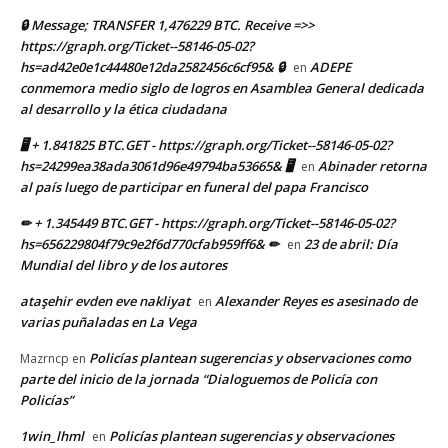
🔒 Message; TRANSFER 1,476229 BTC. Receive =>>
https://graph.org/Ticket--58146-05-02?
hs=ad42e0e1c44480e12da2582456c6cf95& 🔒
ADEPE
en
conmemora medio siglo de logros en Asamblea General dedicada
al desarrollo y la ética ciudadana
🖥 + 1.841825 BTC.GET - https://graph.org/Ticket--58146-05-02?
hs=24299ea38ada3061d96e49794ba53665& 🖥
Abinader retorna
en
al país luego de participar en funeral del papa Francisco
✏ + 1.345449 BTC.GET - https://graph.org/Ticket--58146-05-02?
hs=656229804f79c9e2f6d770cfab959ff6& ✏
23 de abril: Día
en
Mundial del libro y de los autores
ataşehir evden eve nakliyat
Alexander Reyes es asesinado de
en
varias puñaladas en La Vega
Policías plantean sugerencias y observaciones como
Mazrncp
en
parte del inicio de la jornada “Dialoguemos de Policía con
Policías”
1win_lhml
Policías plantean sugerencias y observaciones
en