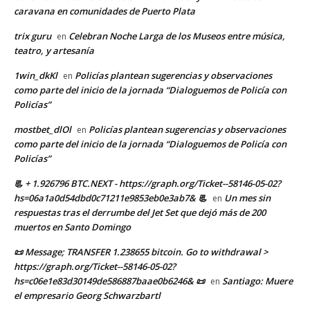
caravana en comunidades de Puerto Plata
trix guru
Celebran Noche Larga de los Museos entre música,
en
teatro, y artesanía
1win_dkKl
Policías plantean sugerencias y observaciones
en
como parte del inicio de la jornada “Dialoguemos de Policía con
Policías”
mostbet_dlOl
Policías plantean sugerencias y observaciones
en
como parte del inicio de la jornada “Dialoguemos de Policía con
Policías”
📃 + 1.926796 BTC.NEXT - https://graph.org/Ticket--58146-05-02?
hs=06a1a0d54dbd0c71211e9853eb0e3ab7& 📃
Un mes sin
en
respuestas tras el derrumbe del Jet Set que dejó más de 200
muertos en Santo Domingo
📜 Message; TRANSFER 1.238655 bitcoin. Go to withdrawal >
https://graph.org/Ticket--58146-05-02?
hs=c06e1e83d30149de586887baae0b6246& 📜
Santiago: Muere
en
el empresario Georg Schwarzbartl