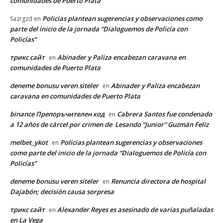
comunidades de Puerto Plata
Policías plantean sugerencias y observaciones como
Sazrgzd
en
parte del inicio de la jornada “Dialoguemos de Policía con
Policías”
трикс сайт
Abinader y Paliza encabezan caravana en
en
comunidades de Puerto Plata
deneme bonusu veren siteler
Abinader y Paliza encabezan
en
caravana en comunidades de Puerto Plata
binance Препоръчителен код
Cabrera Santos fue condenado
en
a 12 años de cárcel por crimen de Lesando “Junior” Guzmán Feliz
melbet_ykot
Policías plantean sugerencias y observaciones
en
como parte del inicio de la jornada “Dialoguemos de Policía con
Policías”
deneme bonusu veren siteler
Renuncia directora de hospital
en
Dajabón; decisión causa sorpresa
трикс сайт
Alexander Reyes es asesinado de varias puñaladas
en
en La Vega