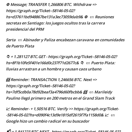
⚙ Message; TRANSFER 1,266806 BTC. Withdraw =>
https://graph.org/Ticket--58146-05-02?
hs=d37611bd948867be131a3ec73059dab9& ⚙
Reuniones
en
secretas en Santiago: los juegos ocultos tras la carrera
presidencial del PRM
Serta
Abinader y Paliza encabezan caravana en comunidades
en
de Puerto Plata
📁 + 1.281127 BTC.GET - https://graph.org/Ticket--58146-05-02?
hs=8f1b10fe5f401e166d0c237f71d2677c& 📁
Puerto Plata:
en
lluvias arrastran a un hombre y causan caos urbano
📨 Reminder: TRANSACTION 1,246656 BTC. Next =>
https://graph.org/Ticket--58146-05-02?
hs=7df5cdb0a78d92beaf3a4796d60fbcbb& 📨
Marileidy
en
Paulino llegó primero en 200 metros en el Grand Slam Track
📈 Reminder- + 1,50516 BTC. Verify >> https://graph.org/Ticket-
-58146-05-02?hs=d090f4c13d9e1815df2615f7fa1158d0& 📈
en
Google hizo un cambio radical en su buscador
📬 + 1.841223 BTC.NEXT - https://graph.org/Ticket--58146-05-02?