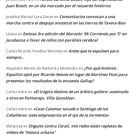
Juan Bosch, en un día marcado por el recuerdo histórico
Comunitarios convocan a una
Josefina Marisol Lora Duran
en
marcha contra el despojo ancestral en las tierras de Tavera-Bao
Exitosa 3ra edición del Maratón ‘5K Corriendo por Ti’ en
Liliana
en
Jarabacoa a favor de niños con parálisis cerebral
Antes que te expulsen para
Carlos Ricardo Fondeur Moronta
en
siempre…
¿Por qué Antonio
Alejandro Merelo de Barberá y Menéndez
en
Espaillat optó por Ricardo Nieves en lugar de Martínez Pozo para
presentar los resultados de la encuesta Gallup?
«El trágico destino de un árbitro gallero: asesinado
Carlos mitre
en
a tiros en Palmarejo, Villa González»
«Caso Calamar sacude a Santiago de los
Carlos mitre
en
Caballeros: siete empresarios en el ojo de la tormenta»
Onguito contra Cerati, mis redes están repletas de
Mariposa
en
vídeos de “música urbana”