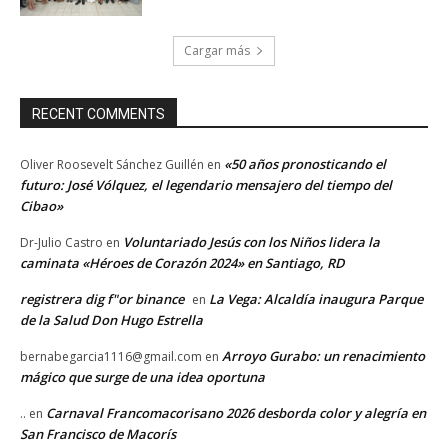
Cargar más
RECENT COMMENTS
«50 años pronosticando el
Oliver Roosevelt Sánchez Guillén
en
futuro: José Vólquez, el legendario mensajero del tiempo del
Cibao»
Voluntariado Jesús con los Niños lidera la
Dr-Julio Castro
en
caminata «Héroes de Corazón 2024» en Santiago, RD
registrera dig f"or binance
La Vega: Alcaldía inaugura Parque
en
de la Salud Don Hugo Estrella
Arroyo Gurabo: un renacimiento
bernabegarcia1116@gmail.com
en
mágico que surge de una idea oportuna
Carnaval Francomacorisano 2026 desborda color y alegría en
..
en
San Francisco de Macorís