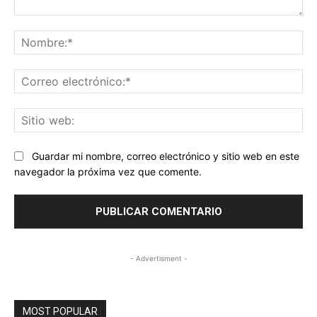
Comentario:
No
Co
ele
Sit
we
Guardar mi nombre, correo electrónico y sitio web en este
navegador la próxima vez que comente.
- Advertisment -
MOST POPULAR