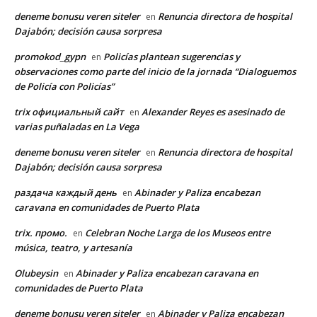
deneme bonusu veren siteler
Renuncia directora de hospital
en
Dajabón; decisión causa sorpresa
promokod_gypn
Policías plantean sugerencias y
en
observaciones como parte del inicio de la jornada “Dialoguemos
de Policía con Policías”
trix официальный сайт
Alexander Reyes es asesinado de
en
varias puñaladas en La Vega
deneme bonusu veren siteler
Renuncia directora de hospital
en
Dajabón; decisión causa sorpresa
раздача каждый день
Abinader y Paliza encabezan
en
caravana en comunidades de Puerto Plata
trix. промо.
Celebran Noche Larga de los Museos entre
en
música, teatro, y artesanía
Olubeysin
Abinader y Paliza encabezan caravana en
en
comunidades de Puerto Plata
deneme bonusu veren siteler
Abinader y Paliza encabezan
en