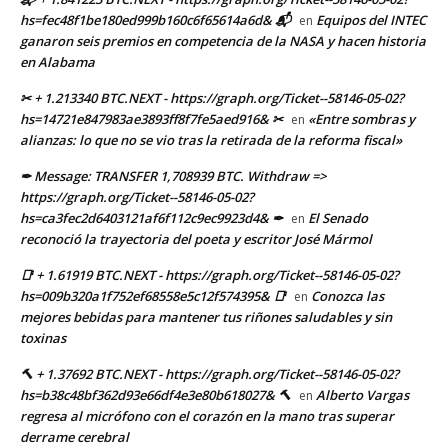
hs=fec48f1be180ed999b160c6f65614a6d& 📬
Equipos del INTEC
en
ganaron seis premios en competencia de la NASA y hacen historia
en Alabama
✂ + 1.213340 BTC.NEXT - https://graph.org/Ticket--58146-05-02?
hs=14721e847983ae3893ff8f7fe5aed916& ✂
«Entre sombras y
en
alianzas: lo que no se vio tras la retirada de la reforma fiscal»
✒ Message: TRANSFER 1,708939 BTC. Withdraw =>
https://graph.org/Ticket--58146-05-02?
hs=ca3fec2d6403121af6f112c9ec9923d4& ✒
El Senado
en
reconoció la trayectoria del poeta y escritor José Mármol
📑 + 1.61919 BTC.NEXT - https://graph.org/Ticket--58146-05-02?
hs=009b320a1f752ef68558e5c12f574395& 📑
Conozca las
en
mejores bebidas para mantener tus riñones saludables y sin
toxinas
🔨 + 1.37692 BTC.NEXT - https://graph.org/Ticket--58146-05-02?
hs=b38c48bf362d93e66df4e3e80b618027& 🔨
Alberto Vargas
en
regresa al micrófono con el corazón en la mano tras superar
derrame cerebral