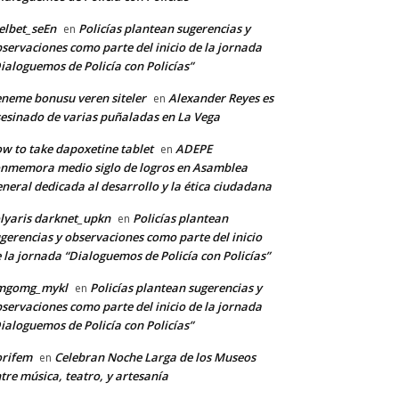
lbet_seEn
Policías plantean sugerencias y
en
servaciones como parte del inicio de la jornada
ialoguemos de Policía con Policías”
neme bonusu veren siteler
Alexander Reyes es
en
esinado de varias puñaladas en La Vega
w to take dapoxetine tablet
ADEPE
en
nmemora medio siglo de logros en Asamblea
neral dedicada al desarrollo y la ética ciudadana
lyaris darknet_upkn
Policías plantean
en
gerencias y observaciones como parte del inicio
 la jornada “Dialoguemos de Policía con Policías”
mgomg_mykl
Policías plantean sugerencias y
en
servaciones como parte del inicio de la jornada
ialoguemos de Policía con Policías”
orifem
Celebran Noche Larga de los Museos
en
tre música, teatro, y artesanía