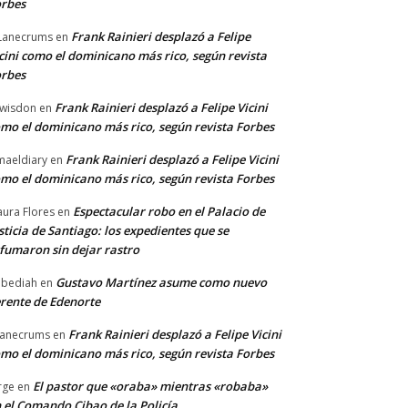
rbes
Frank Rainieri desplazó a Felipe
Lanecrums
en
cini como el dominicano más rico, según revista
rbes
Frank Rainieri desplazó a Felipe Vicini
wisdon
en
mo el dominicano más rico, según revista Forbes
Frank Rainieri desplazó a Felipe Vicini
maeldiary
en
mo el dominicano más rico, según revista Forbes
Espectacular robo en el Palacio de
ura Flores
en
sticia de Santiago: los expedientes que se
fumaron sin dejar rastro
Gustavo Martínez asume como nuevo
bediah
en
rente de Edenorte
Frank Rainieri desplazó a Felipe Vicini
anecrums
en
mo el dominicano más rico, según revista Forbes
El pastor que «oraba» mientras «robaba»
rge
en
 el Comando Cibao de la Policía