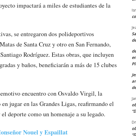
oyecto impactará a miles de estudiantes de la
Is
co
Je
tivas, se entregaron dos polideportivos
Sa
de
 Matas de Santa Cruz y otro en San Fernando,
de
Santiago Rodríguez. Estas obras, que incluyen
en
 gradas y baños, beneficiarán a más de 15 clubes
Pl
Je
am
de
 emotivo encuentro con Osvaldo Virgil, la
Ja
 en jugar en las Grandes Ligas, reafirmando el
ob
“D
 el deporte como un homenaje a su legado.
Dn
ob
onseñor Nouel y Espaillat
“D