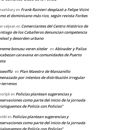
Frank Rainieri desplazó a Felipe Vicini
maeldiary
en
mo el dominicano más rico, según revista Forbes
Comerciantes del Centro Histórico de
an valjean
en
ntiago de los Caballeros denuncian competencia
sleal y desorden urbano
neme bonusu veren siteler
Abinader y Paliza
en
cabezan caravana en comunidades de Puerto
ata
sseoffiz
Plan Maestro de Manzanillo
en
enazado por intentos de distribución irregular
 terrenos
Policías plantean sugerencias y
riorlpk
en
servaciones como parte del inicio de la jornada
ialoguemos de Policía con Policías”
Policías plantean sugerencias y
rtikl
en
servaciones como parte del inicio de la jornada
ialoguemos de Policía con Policías”