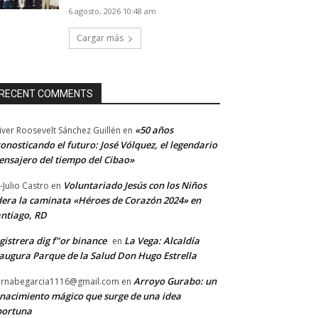
6 agosto, 2026 10:48 am
Cargar más
RECENT COMMENTS
«50 años
iver Roosevelt Sánchez Guillén
en
onosticando el futuro: José Vólquez, el legendario
nsajero del tiempo del Cibao»
Voluntariado Jesús con los Niños
-Julio Castro
en
dera la caminata «Héroes de Corazón 2024» en
ntiago, RD
gistrera dig f"or binance
La Vega: Alcaldía
en
augura Parque de la Salud Don Hugo Estrella
Arroyo Gurabo: un
rnabegarcia1116@gmail.com
en
nacimiento mágico que surge de una idea
portuna