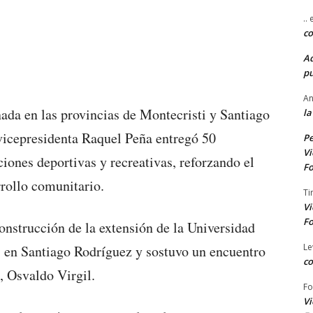
..
co
A
pu
An
nada en las provincias de Montecristi y Santiago
la
vicepresidenta Raquel Peña entregó 50
Pe
Vi
ciones deportivas y recreativas, reforzando el
Fo
rollo comunitario.
Ti
Vi
Fo
onstrucción de la extensión de la Universidad
Le
n Santiago Rodríguez y sostuvo un encuentro
co
, Osvaldo Virgil.
Fo
Vi