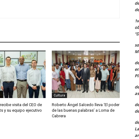
de
de
1w
ob
“D
so
Mu
de
en
Pl
de
as
Cultura
de
 recibe visita del CEO de
Roberto Ángel Salcedo lleva ‘El poder
ts y su equipo ejecutivo
de las buenas palabras’ a Loma de
de
Cabrera
de
La
ar