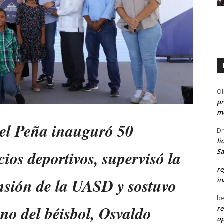
Ol
pr
me
el Peña inauguró 50
Dr
li
Sa
cios deportivos, supervisó la
re
ensión de la UASD y sostuvo
in
be
no del béisbol, Osvaldo
re
o