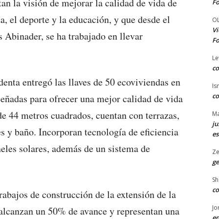
an la visión de mejorar la calidad de vida de
Fo
a, el deporte y la educación, y que desde el
O
Vi
s Abinader, se ha trabajado en llevar
Fo
Le
co
denta entregó las llaves de 50 ecoviviendas en
Is
co
señadas para ofrecer una mejor calidad de vida
 de 44 metros cuadrados, cuentan con terrazas,
Ma
ju
s y baño. Incorporan tecnología de eficiencia
es
neles solares, además de un sistema de
Ze
ge
Sh
co
abajos de construcción de la extensión de la
Jo
alcanzan un 50% de avance y representan una
en