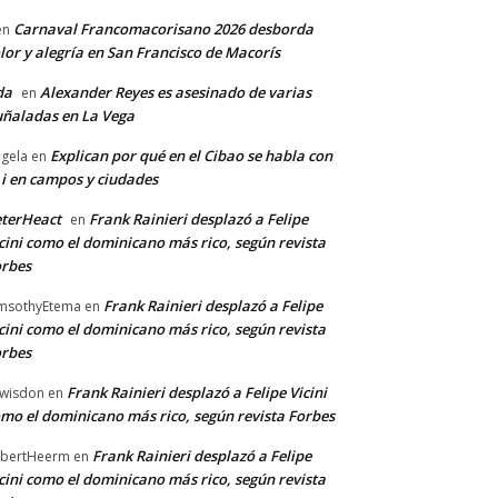
Carnaval Francomacorisano 2026 desborda
en
lor y alegría en San Francisco de Macorís
da
Alexander Reyes es asesinado de varias
en
ñaladas en La Vega
Explican por qué en el Cibao se habla con
gela
en
 i en campos y ciudades
terHeact
Frank Rainieri desplazó a Felipe
en
cini como el dominicano más rico, según revista
rbes
Frank Rainieri desplazó a Felipe
msothyEtema
en
cini como el dominicano más rico, según revista
rbes
Frank Rainieri desplazó a Felipe Vicini
wisdon
en
mo el dominicano más rico, según revista Forbes
Frank Rainieri desplazó a Felipe
bertHeerm
en
cini como el dominicano más rico, según revista