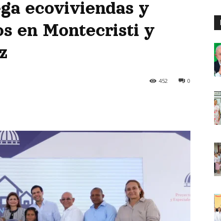
ga ecoviviendas y
os en Montecristi y
z
452
0