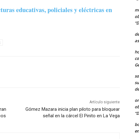
uras educativas, policiales y eléctricas en
me
ob
“D
de
as
z
ho
co
Ge
so
su
de
o
Artículo siguiente
ob
Gran
Gómez Mazara inicia plan piloto para bloquear
“D
cos
señal en la cárcel El Pinito en La Vega
b
en