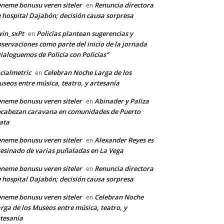
neme bonusu veren siteler
Renuncia directora
en
 hospital Dajabón; decisión causa sorpresa
in_sxPt
Policías plantean sugerencias y
en
servaciones como parte del inicio de la jornada
ialoguemos de Policía con Policías”
cialmetric
Celebran Noche Larga de los
en
seos entre música, teatro, y artesanía
neme bonusu veren siteler
Abinader y Paliza
en
cabezan caravana en comunidades de Puerto
ata
neme bonusu veren siteler
Alexander Reyes es
en
esinado de varias puñaladas en La Vega
neme bonusu veren siteler
Renuncia directora
en
 hospital Dajabón; decisión causa sorpresa
neme bonusu veren siteler
Celebran Noche
en
rga de los Museos entre música, teatro, y
tesanía