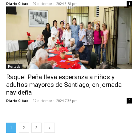
Diario Cibao
-
29 diciembre, 2024 8:58 pm
1
Portada
Raquel Peña lleva esperanza a niños y
adultos mayores de Santiago, en jornada
navideña
Diario Cibao
-
27 diciembre, 2024 7:36 pm
0
1
2
3