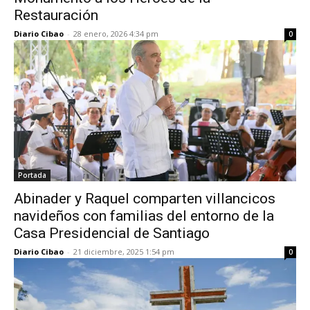
Restauración
Diario Cibao
-
28 enero, 2026 4:34 pm
0
Portada
Abinader y Raquel comparten villancicos
navideños con familias del entorno de la
Casa Presidencial de Santiago
Diario Cibao
-
21 diciembre, 2025 1:54 pm
0