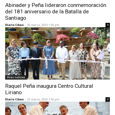
Abinader y Peña lideraron conmemoración
del 181 aniversario de la Batalla de
Santiago
Diario Cibao
-
30 marzo, 2025 1:30 pm
0
Otras noticias
Raquel Peña inaugura Centro Cultural
Liriano
Diario Cibao
-
22 marzo, 2025 7:42 pm
0