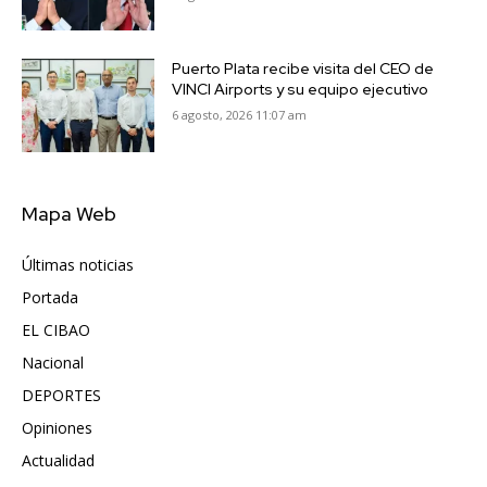
Puerto Plata recibe visita del CEO de
VINCI Airports y su equipo ejecutivo
6 agosto, 2026 11:07 am
Mapa Web
Últimas noticias
6417
Portada
5571
EL CIBAO
3681
Nacional
991
DEPORTES
896
Opiniones
615
Actualidad
496