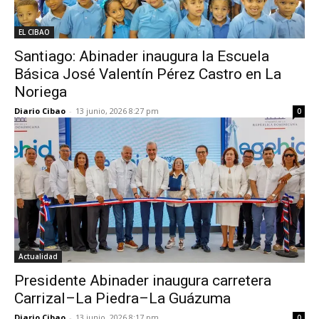
EL CIBAO
Santiago: Abinader inaugura la Escuela
Básica José Valentín Pérez Castro en La
Noriega
Diario Cibao
-
13 junio, 2026 8:27 pm
0
Actualidad
Presidente Abinader inaugura carretera
Carrizal–La Piedra–La Guázuma
Diario Cibao
-
13 junio, 2026 8:17 pm
0