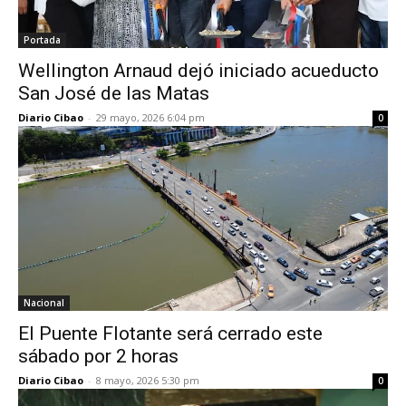
Portada
Wellington Arnaud dejó iniciado acueducto
San José de las Matas
Diario Cibao
-
29 mayo, 2026 6:04 pm
0
Nacional
El Puente Flotante será cerrado este
sábado por 2 horas
Diario Cibao
-
8 mayo, 2026 5:30 pm
0