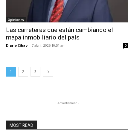
Opiniones
Las carreteras que están cambiando el
mapa inmobiliario del país
Diario Cibao
-
7 abril, 2026 10:51 am
0
1
2
3
- Advertisment -
MOST READ