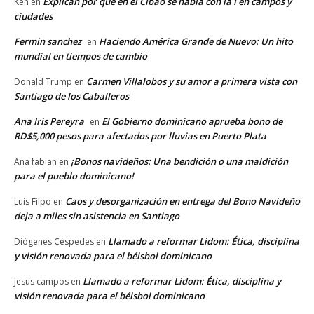
Explican por qué en el Cibao se habla con la i en campos y
Ken
en
ciudades
Fermin sanchez
Haciendo América Grande de Nuevo: Un hito
en
mundial en tiempos de cambio
Carmen Villalobos y su amor a primera vista con
Donald Trump
en
Santiago de los Caballeros
Ana Iris Pereyra
El Gobierno dominicano aprueba bono de
en
RD$5,000 pesos para afectados por lluvias en Puerto Plata
¡Bonos navideños: Una bendición o una maldición
Ana fabian
en
para el pueblo dominicano!
Caos y desorganización en entrega del Bono Navideño
Luis Filpo
en
deja a miles sin asistencia en Santiago
Llamado a reformar Lidom: Ética, disciplina
Diógenes Céspedes
en
y visión renovada para el béisbol dominicano
Llamado a reformar Lidom: Ética, disciplina y
Jesus campos
en
visión renovada para el béisbol dominicano