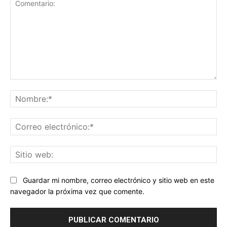
Comentario:
No
Co
ele
Sit
we
Guardar mi nombre, correo electrónico y sitio web en este
navegador la próxima vez que comente.