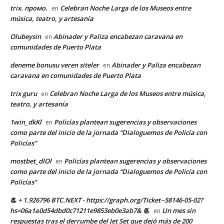
trix. промо.
Celebran Noche Larga de los Museos entre
en
música, teatro, y artesanía
Olubeysin
Abinader y Paliza encabezan caravana en
en
comunidades de Puerto Plata
deneme bonusu veren siteler
Abinader y Paliza encabezan
en
caravana en comunidades de Puerto Plata
trix guru
Celebran Noche Larga de los Museos entre música,
en
teatro, y artesanía
1win_dkKl
Policías plantean sugerencias y observaciones
en
como parte del inicio de la jornada “Dialoguemos de Policía con
Policías”
mostbet_dlOl
Policías plantean sugerencias y observaciones
en
como parte del inicio de la jornada “Dialoguemos de Policía con
Policías”
📃 + 1.926796 BTC.NEXT - https://graph.org/Ticket--58146-05-02?
hs=06a1a0d54dbd0c71211e9853eb0e3ab7& 📃
Un mes sin
en
respuestas tras el derrumbe del Jet Set que dejó más de 200