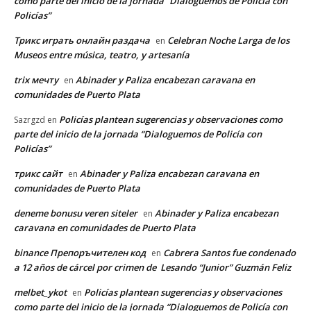
como parte del inicio de la jornada “Dialoguemos de Policía con
Policías”
Трикс играть онлайн раздача
Celebran Noche Larga de los
en
Museos entre música, teatro, y artesanía
trix мечту
Abinader y Paliza encabezan caravana en
en
comunidades de Puerto Plata
Policías plantean sugerencias y observaciones como
Sazrgzd
en
parte del inicio de la jornada “Dialoguemos de Policía con
Policías”
трикс сайт
Abinader y Paliza encabezan caravana en
en
comunidades de Puerto Plata
deneme bonusu veren siteler
Abinader y Paliza encabezan
en
caravana en comunidades de Puerto Plata
binance Препоръчителен код
Cabrera Santos fue condenado
en
a 12 años de cárcel por crimen de Lesando “Junior” Guzmán Feliz
melbet_ykot
Policías plantean sugerencias y observaciones
en
como parte del inicio de la jornada “Dialoguemos de Policía con