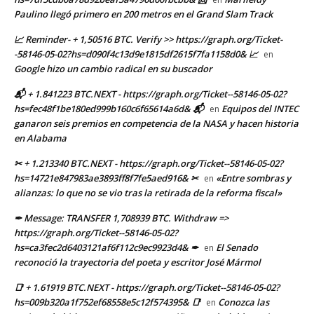
Paulino llegó primero en 200 metros en el Grand Slam Track
📈 Reminder- + 1,50516 BTC. Verify >> https://graph.org/Ticket-
-58146-05-02?hs=d090f4c13d9e1815df2615f7fa1158d0& 📈
en
Google hizo un cambio radical en su buscador
📬 + 1.841223 BTC.NEXT - https://graph.org/Ticket--58146-05-02?
hs=fec48f1be180ed999b160c6f65614a6d& 📬
Equipos del INTEC
en
ganaron seis premios en competencia de la NASA y hacen historia
en Alabama
✂ + 1.213340 BTC.NEXT - https://graph.org/Ticket--58146-05-02?
hs=14721e847983ae3893ff8f7fe5aed916& ✂
«Entre sombras y
en
alianzas: lo que no se vio tras la retirada de la reforma fiscal»
✒ Message: TRANSFER 1,708939 BTC. Withdraw =>
https://graph.org/Ticket--58146-05-02?
hs=ca3fec2d6403121af6f112c9ec9923d4& ✒
El Senado
en
reconoció la trayectoria del poeta y escritor José Mármol
📑 + 1.61919 BTC.NEXT - https://graph.org/Ticket--58146-05-02?
hs=009b320a1f752ef68558e5c12f574395& 📑
Conozca las
en