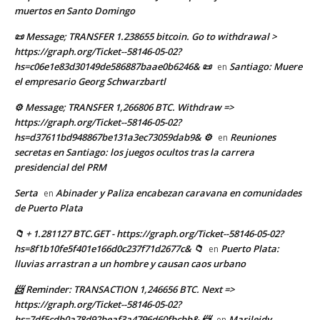
muertos en Santo Domingo
📜 Message; TRANSFER 1.238655 bitcoin. Go to withdrawal >
https://graph.org/Ticket--58146-05-02?
hs=c06e1e83d30149de586887baae0b6246& 📜
Santiago: Muere
en
el empresario Georg Schwarzbartl
⚙ Message; TRANSFER 1,266806 BTC. Withdraw =>
https://graph.org/Ticket--58146-05-02?
hs=d37611bd948867be131a3ec73059dab9& ⚙
Reuniones
en
secretas en Santiago: los juegos ocultos tras la carrera
presidencial del PRM
Serta
Abinader y Paliza encabezan caravana en comunidades
en
de Puerto Plata
📁 + 1.281127 BTC.GET - https://graph.org/Ticket--58146-05-02?
hs=8f1b10fe5f401e166d0c237f71d2677c& 📁
Puerto Plata:
en
lluvias arrastran a un hombre y causan caos urbano
📨 Reminder: TRANSACTION 1,246656 BTC. Next =>
https://graph.org/Ticket--58146-05-02?
hs=7df5cdb0a78d92beaf3a4796d60fbcbb& 📨
Marileidy
en