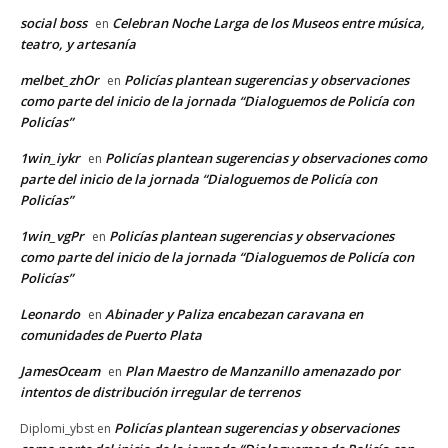
social boss
Celebran Noche Larga de los Museos entre música,
en
teatro, y artesanía
melbet_zhOr
Policías plantean sugerencias y observaciones
en
como parte del inicio de la jornada “Dialoguemos de Policía con
Policías”
1win_iykr
Policías plantean sugerencias y observaciones como
en
parte del inicio de la jornada “Dialoguemos de Policía con
Policías”
1win_vgPr
Policías plantean sugerencias y observaciones
en
como parte del inicio de la jornada “Dialoguemos de Policía con
Policías”
Leonardo
Abinader y Paliza encabezan caravana en
en
comunidades de Puerto Plata
JamesOceam
Plan Maestro de Manzanillo amenazado por
en
intentos de distribución irregular de terrenos
Policías plantean sugerencias y observaciones
Diplomi_ybst
en