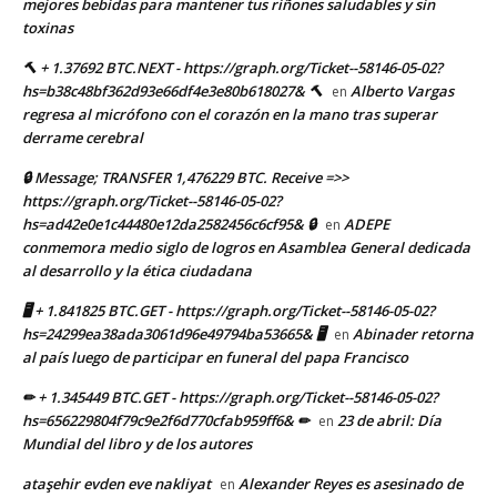
mejores bebidas para mantener tus riñones saludables y sin
toxinas
🔨 + 1.37692 BTC.NEXT - https://graph.org/Ticket--58146-05-02?
hs=b38c48bf362d93e66df4e3e80b618027& 🔨
Alberto Vargas
en
regresa al micrófono con el corazón en la mano tras superar
derrame cerebral
🔒 Message; TRANSFER 1,476229 BTC. Receive =>>
https://graph.org/Ticket--58146-05-02?
hs=ad42e0e1c44480e12da2582456c6cf95& 🔒
ADEPE
en
conmemora medio siglo de logros en Asamblea General dedicada
al desarrollo y la ética ciudadana
🖥 + 1.841825 BTC.GET - https://graph.org/Ticket--58146-05-02?
hs=24299ea38ada3061d96e49794ba53665& 🖥
Abinader retorna
en
al país luego de participar en funeral del papa Francisco
✏ + 1.345449 BTC.GET - https://graph.org/Ticket--58146-05-02?
hs=656229804f79c9e2f6d770cfab959ff6& ✏
23 de abril: Día
en
Mundial del libro y de los autores
ataşehir evden eve nakliyat
Alexander Reyes es asesinado de
en