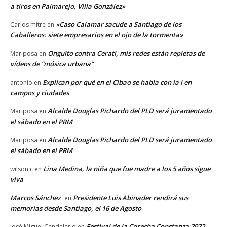
a tiros en Palmarejo, Villa González»
«Caso Calamar sacude a Santiago de los
Carlos mitre
en
Caballeros: siete empresarios en el ojo de la tormenta»
Onguito contra Cerati, mis redes están repletas de
Mariposa
en
vídeos de “música urbana”
Explican por qué en el Cibao se habla con la i en
antonio
en
campos y ciudades
Alcalde Douglas Pichardo del PLD será juramentado
Mariposa
en
el sábado en el PRM
Alcalde Douglas Pichardo del PLD será juramentado
Mariposa
en
el sábado en el PRM
Lina Medina, la niña que fue madre a los 5 años sigue
wilson c
en
viva
Marcos Sánchez
Presidente Luis Abinader rendirá sus
en
memorias desde Santiago, el 16 de Agosto
Festival de la Cosecha Constanza 2022
José Miguel Candelario
en