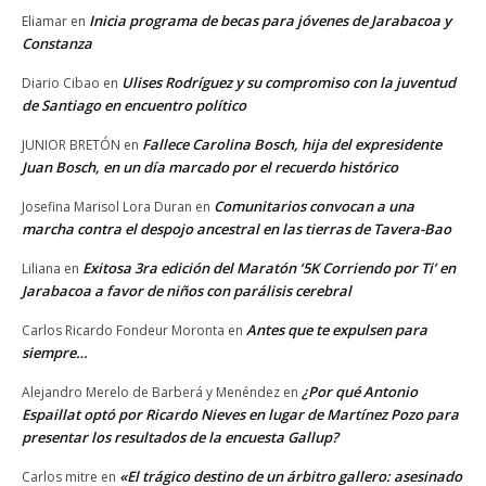
Inicia programa de becas para jóvenes de Jarabacoa y
Eliamar
en
Constanza
Ulises Rodríguez y su compromiso con la juventud
Diario Cibao
en
de Santiago en encuentro político
Fallece Carolina Bosch, hija del expresidente
JUNIOR BRETÓN
en
Juan Bosch, en un día marcado por el recuerdo histórico
Comunitarios convocan a una
Josefina Marisol Lora Duran
en
marcha contra el despojo ancestral en las tierras de Tavera-Bao
Exitosa 3ra edición del Maratón ‘5K Corriendo por Ti’ en
Liliana
en
Jarabacoa a favor de niños con parálisis cerebral
Antes que te expulsen para
Carlos Ricardo Fondeur Moronta
en
siempre…
¿Por qué Antonio
Alejandro Merelo de Barberá y Menéndez
en
Espaillat optó por Ricardo Nieves en lugar de Martínez Pozo para
presentar los resultados de la encuesta Gallup?
«El trágico destino de un árbitro gallero: asesinado
Carlos mitre
en