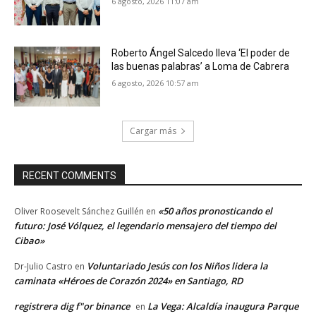
6 agosto, 2026 11:07 am
Roberto Ángel Salcedo lleva ‘El poder de
las buenas palabras’ a Loma de Cabrera
6 agosto, 2026 10:57 am
Cargar más
RECENT COMMENTS
«50 años pronosticando el
Oliver Roosevelt Sánchez Guillén
en
futuro: José Vólquez, el legendario mensajero del tiempo del
Cibao»
Voluntariado Jesús con los Niños lidera la
Dr-Julio Castro
en
caminata «Héroes de Corazón 2024» en Santiago, RD
registrera dig f"or binance
La Vega: Alcaldía inaugura Parque
en