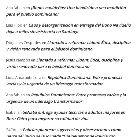
¡Bonos navideños: Una bendición o una maldición
Ana fabian
en
para el pueblo dominicano!
Caos y desorganización en entrega del Bono Navideño
Luis Filpo
en
deja a miles sin asistencia en Santiago
Llamado a reformar Lidom: Ética, disciplina
Diógenes Céspedes
en
y visión renovada para el béisbol dominicano
Llamado a reformar Lidom: Ética, disciplina y
Jesus campos
en
visión renovada para el béisbol dominicano
República Dominicana: Entre promesas
Lidia Amarante Lora
en
vacías y la urgencia de un liderazgo transformador
República Dominicana: Entre promesas vacías y la
Ana fabian
en
urgencia de un liderazgo transformador
SeNaSa entrega ayudas técnicas a adultos mayores en
Isabel
en
Boca Chica para mejorar su calidad de vida
Policías plantean sugerencias y observaciones como
24Cot
en
parte del inicio de la jornada “Dialoguemos de Policía con