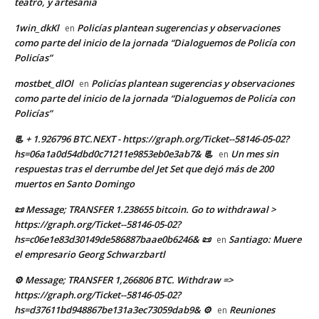
teatro, y artesanía
1win_dkKl
Policías plantean sugerencias y observaciones
en
como parte del inicio de la jornada “Dialoguemos de Policía con
Policías”
mostbet_dlOl
Policías plantean sugerencias y observaciones
en
como parte del inicio de la jornada “Dialoguemos de Policía con
Policías”
📃 + 1.926796 BTC.NEXT - https://graph.org/Ticket--58146-05-02?
hs=06a1a0d54dbd0c71211e9853eb0e3ab7& 📃
Un mes sin
en
respuestas tras el derrumbe del Jet Set que dejó más de 200
muertos en Santo Domingo
📜 Message; TRANSFER 1.238655 bitcoin. Go to withdrawal >
https://graph.org/Ticket--58146-05-02?
hs=c06e1e83d30149de586887baae0b6246& 📜
Santiago: Muere
en
el empresario Georg Schwarzbartl
⚙ Message; TRANSFER 1,266806 BTC. Withdraw =>
https://graph.org/Ticket--58146-05-02?
hs=d37611bd948867be131a3ec73059dab9& ⚙
Reuniones
en