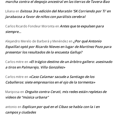
marcha contra el despojo ancestral en las tierras de Tavera-Bao
Exitosa 3ra edición del Maratón ‘5K Corriendo por Ti’ en
Liliana
en
Jarabacoa a favor de niños con parálisis cerebral
Antes que te expulsen para
Carlos Ricardo Fondeur Moronta
en
siempre…
¿Por qué Antonio
Alejandro Merelo de Barberá y Menéndez
en
Espaillat optó por Ricardo Nieves en lugar de Martínez Pozo para
presentar los resultados de la encuesta Gallup?
«El trágico destino de un árbitro gallero: asesinado
Carlos mitre
en
a tiros en Palmarejo, Villa González»
«Caso Calamar sacude a Santiago de los
Carlos mitre
en
Caballeros: siete empresarios en el ojo de la tormenta»
Onguito contra Cerati, mis redes están repletas de
Mariposa
en
vídeos de “música urbana”
Explican por qué en el Cibao se habla con la i en
antonio
en
campos y ciudades