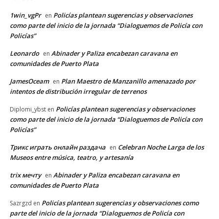
1win_vgPr
Policías plantean sugerencias y observaciones
en
como parte del inicio de la jornada “Dialoguemos de Policía con
Policías”
Leonardo
Abinader y Paliza encabezan caravana en
en
comunidades de Puerto Plata
JamesOceam
Plan Maestro de Manzanillo amenazado por
en
intentos de distribución irregular de terrenos
Policías plantean sugerencias y observaciones
Diplomi_ybst
en
como parte del inicio de la jornada “Dialoguemos de Policía con
Policías”
Трикс играть онлайн раздача
Celebran Noche Larga de los
en
Museos entre música, teatro, y artesanía
trix мечту
Abinader y Paliza encabezan caravana en
en
comunidades de Puerto Plata
Policías plantean sugerencias y observaciones como
Sazrgzd
en
parte del inicio de la jornada “Dialoguemos de Policía con