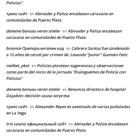
Policías”
трикс сайт
Abinader y Paliza encabezan caravana en
en
comunidades de Puerto Plata
deneme bonusu veren siteler
Abinader y Paliza encabezan
en
caravana en comunidades de Puerto Plata
binance Препоръчителен код
Cabrera Santos fue condenado
en
a 12 años de cárcel por crimen de Lesando “Junior” Guzmán Feliz
melbet_ykot
Policías plantean sugerencias y observaciones
en
como parte del inicio de la jornada “Dialoguemos de Policía con
Policías”
deneme bonusu veren siteler
Renuncia directora de hospital
en
Dajabón; decisión causa sorpresa
трикс сайт
Alexander Reyes es asesinado de varias puñaladas
en
en La Vega
trix casino официальный сайт
Abinader y Paliza encabezan
en
caravana en comunidades de Puerto Plata