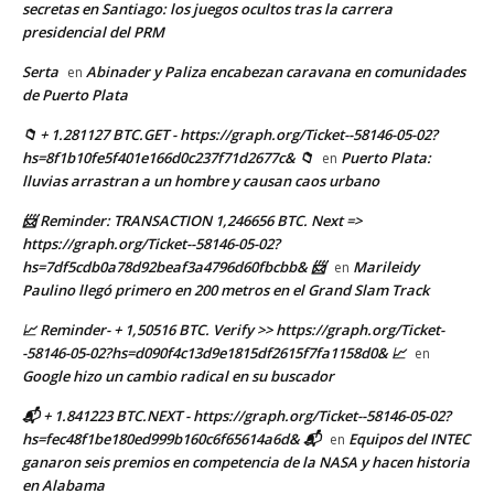
secretas en Santiago: los juegos ocultos tras la carrera
presidencial del PRM
Serta
Abinader y Paliza encabezan caravana en comunidades
en
de Puerto Plata
📁 + 1.281127 BTC.GET - https://graph.org/Ticket--58146-05-02?
hs=8f1b10fe5f401e166d0c237f71d2677c& 📁
Puerto Plata:
en
lluvias arrastran a un hombre y causan caos urbano
📨 Reminder: TRANSACTION 1,246656 BTC. Next =>
https://graph.org/Ticket--58146-05-02?
hs=7df5cdb0a78d92beaf3a4796d60fbcbb& 📨
Marileidy
en
Paulino llegó primero en 200 metros en el Grand Slam Track
📈 Reminder- + 1,50516 BTC. Verify >> https://graph.org/Ticket-
-58146-05-02?hs=d090f4c13d9e1815df2615f7fa1158d0& 📈
en
Google hizo un cambio radical en su buscador
📬 + 1.841223 BTC.NEXT - https://graph.org/Ticket--58146-05-02?
hs=fec48f1be180ed999b160c6f65614a6d& 📬
Equipos del INTEC
en
ganaron seis premios en competencia de la NASA y hacen historia
en Alabama