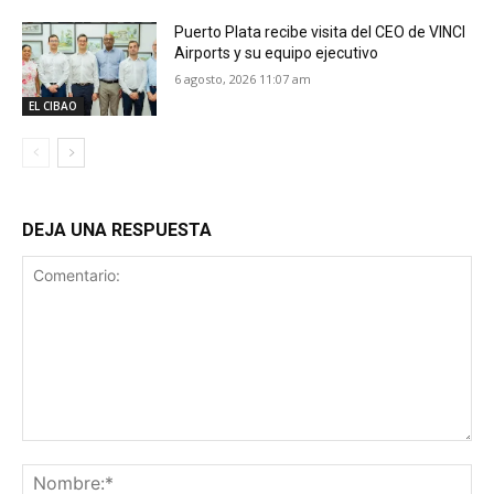
Puerto Plata recibe visita del CEO de VINCI
Airports y su equipo ejecutivo
6 agosto, 2026 11:07 am
EL CIBAO
DEJA UNA RESPUESTA
Comentario:
No