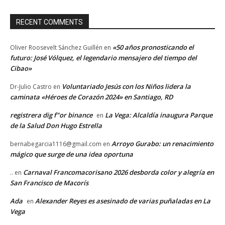
RECENT COMMENTS
«50 años pronosticando el
Oliver Roosevelt Sánchez Guillén
en
futuro: José Vólquez, el legendario mensajero del tiempo del
Cibao»
Voluntariado Jesús con los Niños lidera la
Dr-Julio Castro
en
caminata «Héroes de Corazón 2024» en Santiago, RD
registrera dig f"or binance
La Vega: Alcaldía inaugura Parque
en
de la Salud Don Hugo Estrella
Arroyo Gurabo: un renacimiento
bernabegarcia1116@gmail.com
en
mágico que surge de una idea oportuna
Carnaval Francomacorisano 2026 desborda color y alegría en
..
en
San Francisco de Macorís
Ada
Alexander Reyes es asesinado de varias puñaladas en La
en
Vega