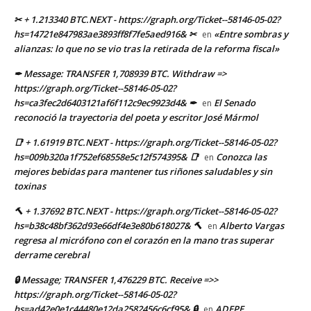
✂ + 1.213340 BTC.NEXT - https://graph.org/Ticket--58146-05-02?
hs=14721e847983ae3893ff8f7fe5aed916& ✂
«Entre sombras y
en
alianzas: lo que no se vio tras la retirada de la reforma fiscal»
✒ Message: TRANSFER 1,708939 BTC. Withdraw =>
https://graph.org/Ticket--58146-05-02?
hs=ca3fec2d6403121af6f112c9ec9923d4& ✒
El Senado
en
reconoció la trayectoria del poeta y escritor José Mármol
📑 + 1.61919 BTC.NEXT - https://graph.org/Ticket--58146-05-02?
hs=009b320a1f752ef68558e5c12f574395& 📑
Conozca las
en
mejores bebidas para mantener tus riñones saludables y sin
toxinas
🔨 + 1.37692 BTC.NEXT - https://graph.org/Ticket--58146-05-02?
hs=b38c48bf362d93e66df4e3e80b618027& 🔨
Alberto Vargas
en
regresa al micrófono con el corazón en la mano tras superar
derrame cerebral
🔒 Message; TRANSFER 1,476229 BTC. Receive =>>
https://graph.org/Ticket--58146-05-02?
hs=ad42e0e1c44480e12da2582456c6cf95& 🔒
ADEPE
en