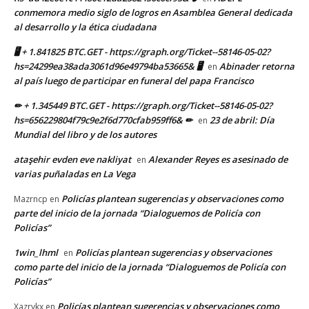
conmemora medio siglo de logros en Asamblea General dedicada
al desarrollo y la ética ciudadana
🖥 + 1.841825 BTC.GET - https://graph.org/Ticket--58146-05-02?
hs=24299ea38ada3061d96e49794ba53665& 🖥
Abinader retorna
en
al país luego de participar en funeral del papa Francisco
✏ + 1.345449 BTC.GET - https://graph.org/Ticket--58146-05-02?
hs=656229804f79c9e2f6d770cfab959ff6& ✏
23 de abril: Día
en
Mundial del libro y de los autores
ataşehir evden eve nakliyat
Alexander Reyes es asesinado de
en
varias puñaladas en La Vega
Policías plantean sugerencias y observaciones como
Mazrncp
en
parte del inicio de la jornada “Dialoguemos de Policía con
Policías”
1win_lhml
Policías plantean sugerencias y observaciones
en
como parte del inicio de la jornada “Dialoguemos de Policía con
Policías”
Policías plantean sugerencias y observaciones como
Xazrykx
en