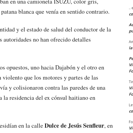
ban en una camioneta ISUZU, color gris,
..
 patana blanca que venía en sentido contrario.
co
A
tidad y el estado de salud del conductor de la
pu
s autoridades no han ofrecido detalles
An
la
Pe
Vi
os opuestos, uno hacia Dajabón y el otro en
Fo
n violento que los motores y partes de las
Ti
vía y colisionaron contra las paredes de una
Vi
Fo
 la residencia del ex cónsul haitiano en
Le
co
Fo
Dulce de Jesús Senfleur
esidían en la calle
, en
Vi