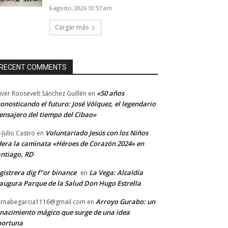
6 agosto, 2026 10:57 am
Cargar más
RECENT COMMENTS
«50 años
iver Roosevelt Sánchez Guillén
en
onosticando el futuro: José Vólquez, el legendario
nsajero del tiempo del Cibao»
Voluntariado Jesús con los Niños
-Julio Castro
en
dera la caminata «Héroes de Corazón 2024» en
ntiago, RD
gistrera dig f"or binance
La Vega: Alcaldía
en
augura Parque de la Salud Don Hugo Estrella
Arroyo Gurabo: un
rnabegarcia1116@gmail.com
en
nacimiento mágico que surge de una idea
portuna