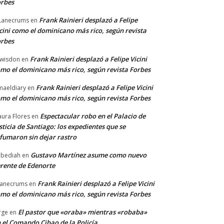
rbes
Frank Rainieri desplazó a Felipe
Lanecrums
en
cini como el dominicano más rico, según revista
rbes
Frank Rainieri desplazó a Felipe Vicini
wisdon
en
mo el dominicano más rico, según revista Forbes
Frank Rainieri desplazó a Felipe Vicini
maeldiary
en
mo el dominicano más rico, según revista Forbes
Espectacular robo en el Palacio de
ura Flores
en
sticia de Santiago: los expedientes que se
fumaron sin dejar rastro
Gustavo Martínez asume como nuevo
bediah
en
rente de Edenorte
Frank Rainieri desplazó a Felipe Vicini
anecrums
en
mo el dominicano más rico, según revista Forbes
El pastor que «oraba» mientras «robaba»
rge
en
 el Comando Cibao de la Policía