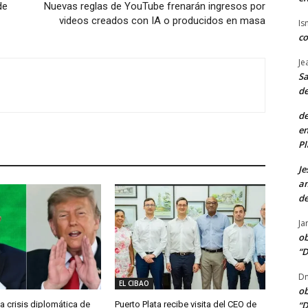
de
Nuevas reglas de YouTube frenarán ingresos por
videos creados con IA o producidos en masa
Is
co
Je
Sa
de
de
en
Pl
Je
am
de
Ja
ob
“D
Dn
EL CIBAO
ob
“D
a crisis diplomática de
Puerto Plata recibe visita del CEO de