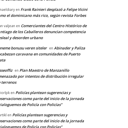
Frank Rainieri desplazó a Felipe Vicini
maeldiary
en
mo el dominicano más rico, según revista Forbes
Comerciantes del Centro Histórico de
an valjean
en
ntiago de los Caballeros denuncian competencia
sleal y desorden urbano
neme bonusu veren siteler
Abinader y Paliza
en
cabezan caravana en comunidades de Puerto
ata
sseoffiz
Plan Maestro de Manzanillo
en
enazado por intentos de distribución irregular
 terrenos
Policías plantean sugerencias y
riorlpk
en
servaciones como parte del inicio de la jornada
ialoguemos de Policía con Policías”
Policías plantean sugerencias y
rtikl
en
servaciones como parte del inicio de la jornada
ialoguemos de Policía con Policías”