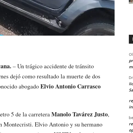
Ol
pr
cana.
– Un trágico accidente de tránsito
me
ernes dejó como resultado la muerte de dos
Dr
li
Elvio Antonio Carrasco
conocido abogado
Sa
re
in
Manolo Tavárez Justo
etro 5 de la carretera
,
be
n Montecristi. Elvio Antonio y su hermano
re
o