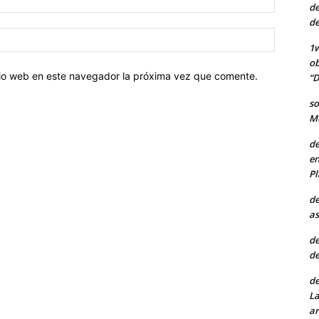
de
electróni
de
Sitio
1w
web:
ob
itio web en este navegador la próxima vez que comente.
“D
so
Mu
de
en
Pl
de
as
de
de
de
La
ar