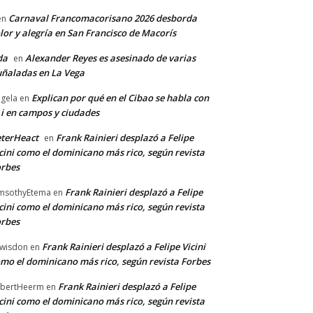
Carnaval Francomacorisano 2026 desborda
en
lor y alegría en San Francisco de Macorís
da
Alexander Reyes es asesinado de varias
en
ñaladas en La Vega
Explican por qué en el Cibao se habla con
gela
en
 i en campos y ciudades
terHeact
Frank Rainieri desplazó a Felipe
en
cini como el dominicano más rico, según revista
rbes
Frank Rainieri desplazó a Felipe
msothyEtema
en
cini como el dominicano más rico, según revista
rbes
Frank Rainieri desplazó a Felipe Vicini
wisdon
en
mo el dominicano más rico, según revista Forbes
Frank Rainieri desplazó a Felipe
bertHeerm
en
cini como el dominicano más rico, según revista