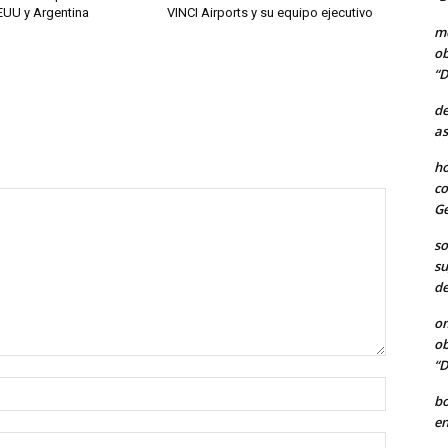
EUU y Argentina
VINCI Airports y su equipo ejecutivo
me
ob
“D
de
as
ho
co
Ge
so
su
de
o
ob
“D
Nombre:
b
en
Correo