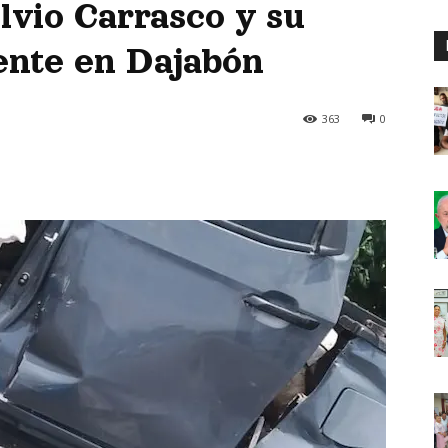
vio Carrasco y su
ente en Dajabón
363
0