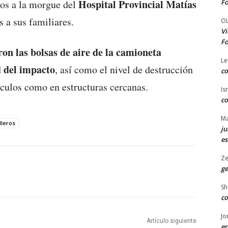
Hospital Provincial Matías
Fo
dos a la morgue del
s a sus familiares.
O
Vi
Fo
ron las bolsas de aire de la camioneta
Le
d del impacto
, así como el nivel de destrucción
co
ículos como en estructuras cercanas.
Is
co
Ma
lleros
ju
es
Ze
ge
Sh
co
Jo
Artículo siguiente
en