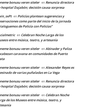
neme bonusu veren siteler
Renuncia directora
en
co:*
 hospital Dajabón; decisión causa sorpresa
in_sxPt
Policías plantean sugerencias y
en
servaciones como parte del inicio de la jornada
ialoguemos de Policía con Policías”
cialmetric
Celebran Noche Larga de los
en
seos entre música, teatro, y artesanía
neme bonusu veren siteler
Abinader y Paliza
en
cabezan caravana en comunidades de Puerto
ata
neme bonusu veren siteler
Alexander Reyes es
en
esinado de varias puñaladas en La Vega
neme bonusu veren siteler
Renuncia directora
en
 hospital Dajabón; decisión causa sorpresa
neme bonusu veren siteler
Celebran Noche
en
rga de los Museos entre música, teatro, y
tesanía