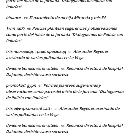
parte del inicio de la jornada “Dialoguemos de Policía con
Policías”
binance-
El nacimiento de mi hija Miranda y mis 54
en
1win_xdKi
Policías plantean sugerencias y observaciones
en
como parte del inicio de la jornada “Dialoguemos de Policía con
Policías”
trix промокод, трикс промокод
Alexander Reyes es
en
asesinado de varias puñaladas en La Vega
deneme bonusu veren siteler
Renuncia directora de hospital
en
Dajabón; decisión causa sorpresa
promokod_gypn
Policías plantean sugerencias y
en
observaciones como parte del inicio de la jornada “Dialoguemos
de Policía con Policías”
trix официальный сайт
Alexander Reyes es asesinado de
en
varias puñaladas en La Vega
deneme bonusu veren siteler
Renuncia directora de hospital
en
Dajabón; decisión causa sorpresa