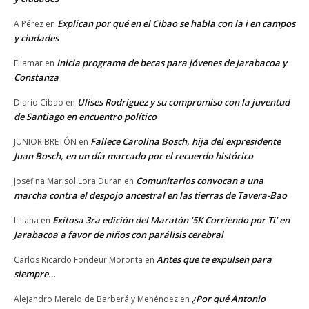
Explican por qué en el Cibao se habla con la i en campos
A Pérez
en
y ciudades
Inicia programa de becas para jóvenes de Jarabacoa y
Eliamar
en
Constanza
Ulises Rodríguez y su compromiso con la juventud
Diario Cibao
en
de Santiago en encuentro político
Fallece Carolina Bosch, hija del expresidente
JUNIOR BRETÓN
en
Juan Bosch, en un día marcado por el recuerdo histórico
Comunitarios convocan a una
Josefina Marisol Lora Duran
en
marcha contra el despojo ancestral en las tierras de Tavera-Bao
Exitosa 3ra edición del Maratón ‘5K Corriendo por Ti’ en
Liliana
en
Jarabacoa a favor de niños con parálisis cerebral
Antes que te expulsen para
Carlos Ricardo Fondeur Moronta
en
siempre…
¿Por qué Antonio
Alejandro Merelo de Barberá y Menéndez
en