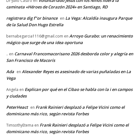
Voluntariado Jesús con los Niños lidera la
Dr-Julio Castro
en
caminata «Héroes de Corazón 2024» en Santiago, RD
registrera dig f"or binance
La Vega: Alcaldía inaugura Parque
en
de la Salud Don Hugo Estrella
Arroyo Gurabo: un renacimiento
bernabegarcia1116@gmail.com
en
mágico que surge de una idea oportuna
Carnaval Francomacorisano 2026 desborda color y alegría en
..
en
San Francisco de Macorís
Ada
Alexander Reyes es asesinado de varias puñaladas en La
en
Vega
Explican por qué en el Cibao se habla con la i en campos
Angela
en
y ciudades
PeterHeact
Frank Rainieri desplazó a Felipe Vicini como el
en
dominicano más rico, según revista Forbes
Frank Rainieri desplazó a Felipe Vicini como el
TimsothyEtema
en
dominicano más rico, según revista Forbes