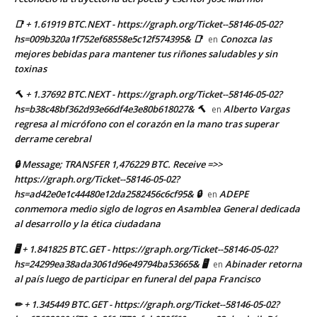
📑 + 1.61919 BTC.NEXT - https://graph.org/Ticket--58146-05-02?
hs=009b320a1f752ef68558e5c12f574395& 📑
Conozca las
en
mejores bebidas para mantener tus riñones saludables y sin
toxinas
🔨 + 1.37692 BTC.NEXT - https://graph.org/Ticket--58146-05-02?
hs=b38c48bf362d93e66df4e3e80b618027& 🔨
Alberto Vargas
en
regresa al micrófono con el corazón en la mano tras superar
derrame cerebral
🔒 Message; TRANSFER 1,476229 BTC. Receive =>>
https://graph.org/Ticket--58146-05-02?
hs=ad42e0e1c44480e12da2582456c6cf95& 🔒
ADEPE
en
conmemora medio siglo de logros en Asamblea General dedicada
al desarrollo y la ética ciudadana
🖥 + 1.841825 BTC.GET - https://graph.org/Ticket--58146-05-02?
hs=24299ea38ada3061d96e49794ba53665& 🖥
Abinader retorna
en
al país luego de participar en funeral del papa Francisco
✏ + 1.345449 BTC.GET - https://graph.org/Ticket--58146-05-02?