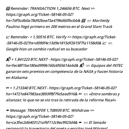
📨 Reminder: TRANSACTION 1,246656 BTC. Next =>
https://graph.org/Ticket--58146-05-02?
hs=7df5cdb0a78d92beaf3a4796d60fbcbb& 📨
Marileidy
en
Paulino llegó primero en 200 metros en el Grand Slam Track
📈 Reminder- + 1,50516 BTC. Verify >> https://graph.org/Ticket-
-58146-05-02?hs=d090f4c13d9e1815df2615f7fa1158d0& 📈
en
Google hizo un cambio radical en su buscador
📬 + 1.841223 BTC.NEXT - https://graph.org/Ticket--58146-05-02?
hs=fec48f1be180ed999b160c6f65614a6d& 📬
Equipos del INTEC
en
ganaron seis premios en competencia de la NASA y hacen historia
en Alabama
✂ + 1.213340 BTC.NEXT - https://graph.org/Ticket--58146-05-02?
hs=14721e847983ae3893ff8f7fe5aed916& ✂
«Entre sombras y
en
alianzas: lo que no se vio tras la retirada de la reforma fiscal»
✒ Message: TRANSFER 1,708939 BTC. Withdraw =>
https://graph.org/Ticket--58146-05-02?
hs=ca3fec2d6403121af6f112c9ec9923d4& ✒
El Senado
en
reconoció la trayectoria del poeta y escritor José Mármol