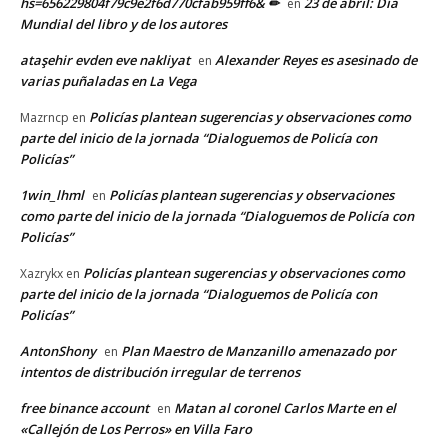
hs=656229804f79c9e2f6d770cfab959ff6& ✏
23 de abril: Día
en
Mundial del libro y de los autores
ataşehir evden eve nakliyat
Alexander Reyes es asesinado de
en
varias puñaladas en La Vega
Policías plantean sugerencias y observaciones como
Mazrncp
en
parte del inicio de la jornada “Dialoguemos de Policía con
Policías”
1win_lhml
Policías plantean sugerencias y observaciones
en
como parte del inicio de la jornada “Dialoguemos de Policía con
Policías”
Policías plantean sugerencias y observaciones como
Xazrykx
en
parte del inicio de la jornada “Dialoguemos de Policía con
Policías”
AntonShony
Plan Maestro de Manzanillo amenazado por
en
intentos de distribución irregular de terrenos
free binance account
Matan al coronel Carlos Marte en el
en
«Callejón de Los Perros» en Villa Faro