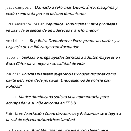
Llamado a reformar Lidom: Ética, disciplina y
Jesus campos
en
visión renovada para el béisbol dominicano
República Dominicana: Entre promesas
Lidia Amarante Lora
en
vacías y la urgencia de un liderazgo transformador
República Dominicana: Entre promesas vacías y la
Ana fabian
en
urgencia de un liderazgo transformador
SeNaSa entrega ayudas técnicas a adultos mayores en
Isabel
en
Boca Chica para mejorar su calidad de vida
Policías plantean sugerencias y observaciones como
24Cot
en
parte del inicio de la jornada “Dialoguemos de Policía con
Policías”
Madre dominicana solicita visa humanitaria para
Julia
en
acompañar a su hijo en coma en EE UU
Asociación Cibao de Ahorros y Préstamos se integra a
Patricia
en
la red de cajeros automáticos UnaRed
Abel Martínez emprende acción legal para
Eladio peña
en