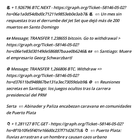
📃 + 1.926796 BTC.NEXT - https://graph.org/Ticket--58146-05-02?
hs=06a1a0d54dbd0c71211e9853eb0e3ab7& 📃
Un mes sin
en
respuestas tras el derrumbe del Jet Set que dejó más de 200
muertos en Santo Domingo
📜 Message; TRANSFER 1.238655 bitcoin. Go to withdrawal >
https://graph.org/Ticket--58146-05-02?
hs=c06e1e83d30149de586887baae0b6246& 📜
Santiago: Muere
en
el empresario Georg Schwarzbartl
⚙ Message; TRANSFER 1,266806 BTC. Withdraw =>
https://graph.org/Ticket--58146-05-02?
hs=d37611bd948867be131a3ec73059dab9& ⚙
Reuniones
en
secretas en Santiago: los juegos ocultos tras la carrera
presidencial del PRM
Serta
Abinader y Paliza encabezan caravana en comunidades
en
de Puerto Plata
📁 + 1.281127 BTC.GET - https://graph.org/Ticket--58146-05-02?
hs=8f1b10fe5f401e166d0c237f71d2677c& 📁
Puerto Plata:
en
lluvias arrastran a un hombre y causan caos urbano