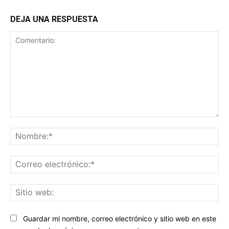
DEJA UNA RESPUESTA
Comentario:
No
Co
ele
Sit
we
Guardar mi nombre, correo electrónico y sitio web en este