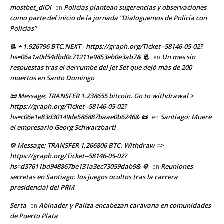
mostbet_dlOl
Policías plantean sugerencias y observaciones
en
como parte del inicio de la jornada “Dialoguemos de Policía con
Policías”
📃 + 1.926796 BTC.NEXT - https://graph.org/Ticket--58146-05-02?
hs=06a1a0d54dbd0c71211e9853eb0e3ab7& 📃
Un mes sin
en
respuestas tras el derrumbe del Jet Set que dejó más de 200
muertos en Santo Domingo
📜 Message; TRANSFER 1.238655 bitcoin. Go to withdrawal >
https://graph.org/Ticket--58146-05-02?
hs=c06e1e83d30149de586887baae0b6246& 📜
Santiago: Muere
en
el empresario Georg Schwarzbartl
⚙ Message; TRANSFER 1,266806 BTC. Withdraw =>
https://graph.org/Ticket--58146-05-02?
hs=d37611bd948867be131a3ec73059dab9& ⚙
Reuniones
en
secretas en Santiago: los juegos ocultos tras la carrera
presidencial del PRM
Serta
Abinader y Paliza encabezan caravana en comunidades
en
de Puerto Plata