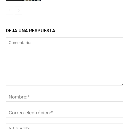
DEJA UNA RESPUESTA
Comentario:
No
Co
ele
Sit