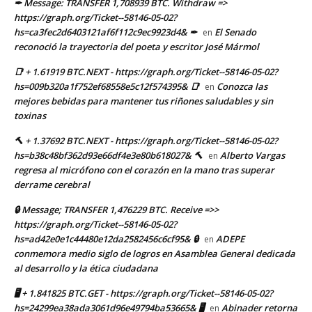
✒ Message: TRANSFER 1,708939 BTC. Withdraw =>
https://graph.org/Ticket--58146-05-02?
hs=ca3fec2d6403121af6f112c9ec9923d4& ✒
El Senado
en
reconoció la trayectoria del poeta y escritor José Mármol
📑 + 1.61919 BTC.NEXT - https://graph.org/Ticket--58146-05-02?
hs=009b320a1f752ef68558e5c12f574395& 📑
Conozca las
en
mejores bebidas para mantener tus riñones saludables y sin
toxinas
🔨 + 1.37692 BTC.NEXT - https://graph.org/Ticket--58146-05-02?
hs=b38c48bf362d93e66df4e3e80b618027& 🔨
Alberto Vargas
en
regresa al micrófono con el corazón en la mano tras superar
derrame cerebral
🔒 Message; TRANSFER 1,476229 BTC. Receive =>>
https://graph.org/Ticket--58146-05-02?
hs=ad42e0e1c44480e12da2582456c6cf95& 🔒
ADEPE
en
conmemora medio siglo de logros en Asamblea General dedicada
al desarrollo y la ética ciudadana
🖥 + 1.841825 BTC.GET - https://graph.org/Ticket--58146-05-02?
hs=24299ea38ada3061d96e49794ba53665& 🖥
Abinader retorna
en