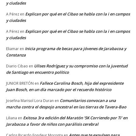
y ciudades
Explican por qué en el Cibao se habla con la i en campos
A Pérez
en
y ciudades
Explican por qué en el Cibao se habla con la i en campos
A Pérez
en
y ciudades
Inicia programa de becas para jóvenes de Jarabacoa y
Eliamar
en
Constanza
Ulises Rodríguez y su compromiso con la juventud
Diario Cibao
en
de Santiago en encuentro político
Fallece Carolina Bosch, hija del expresidente
JUNIOR BRETÓN
en
Juan Bosch, en un día marcado por el recuerdo histórico
Comunitarios convocan a una
Josefina Marisol Lora Duran
en
marcha contra el despojo ancestral en las tierras de Tavera-Bao
Exitosa 3ra edición del Maratón ‘5K Corriendo por Ti’ en
Liliana
en
Jarabacoa a favor de niños con parálisis cerebral
Antes que te expulsen para
Carlos Ricardo Fondeur Moronta
en