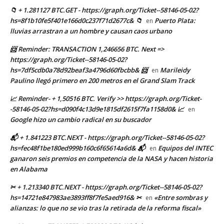
📁 + 1.281127 BTC.GET - https://graph.org/Ticket--58146-05-02?
hs=8f1b10fe5f401e166d0c237f71d2677c& 📁
Puerto Plata:
en
lluvias arrastran a un hombre y causan caos urbano
📨 Reminder: TRANSACTION 1,246656 BTC. Next =>
https://graph.org/Ticket--58146-05-02?
hs=7df5cdb0a78d92beaf3a4796d60fbcbb& 📨
Marileidy
en
Paulino llegó primero en 200 metros en el Grand Slam Track
📈 Reminder- + 1,50516 BTC. Verify >> https://graph.org/Ticket-
-58146-05-02?hs=d090f4c13d9e1815df2615f7fa1158d0& 📈
en
Google hizo un cambio radical en su buscador
📬 + 1.841223 BTC.NEXT - https://graph.org/Ticket--58146-05-02?
hs=fec48f1be180ed999b160c6f65614a6d& 📬
Equipos del INTEC
en
ganaron seis premios en competencia de la NASA y hacen historia
en Alabama
✂ + 1.213340 BTC.NEXT - https://graph.org/Ticket--58146-05-02?
hs=14721e847983ae3893ff8f7fe5aed916& ✂
«Entre sombras y
en
alianzas: lo que no se vio tras la retirada de la reforma fiscal»