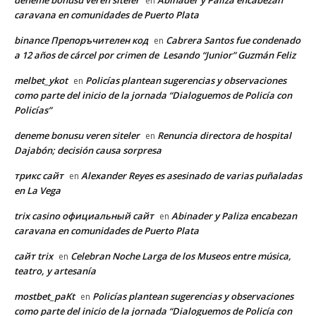
deneme bonusu veren siteler
Abinader y Paliza encabezan
en
caravana en comunidades de Puerto Plata
binance Препоръчителен код
Cabrera Santos fue condenado
en
a 12 años de cárcel por crimen de Lesando “Junior” Guzmán Feliz
melbet_ykot
Policías plantean sugerencias y observaciones
en
como parte del inicio de la jornada “Dialoguemos de Policía con
Policías”
deneme bonusu veren siteler
Renuncia directora de hospital
en
Dajabón; decisión causa sorpresa
трикс сайт
Alexander Reyes es asesinado de varias puñaladas
en
en La Vega
trix casino официальный сайт
Abinader y Paliza encabezan
en
caravana en comunidades de Puerto Plata
сайт trix
Celebran Noche Larga de los Museos entre música,
en
teatro, y artesanía
mostbet_paKt
Policías plantean sugerencias y observaciones
en
como parte del inicio de la jornada “Dialoguemos de Policía con