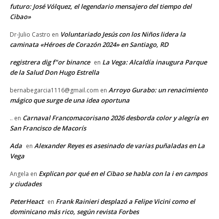
futuro: José Vólquez, el legendario mensajero del tiempo del
Cibao»
Voluntariado Jesús con los Niños lidera la
Dr-Julio Castro
en
caminata «Héroes de Corazón 2024» en Santiago, RD
registrera dig f"or binance
La Vega: Alcaldía inaugura Parque
en
de la Salud Don Hugo Estrella
Arroyo Gurabo: un renacimiento
bernabegarcia1116@gmail.com
en
mágico que surge de una idea oportuna
Carnaval Francomacorisano 2026 desborda color y alegría en
..
en
San Francisco de Macorís
Ada
Alexander Reyes es asesinado de varias puñaladas en La
en
Vega
Explican por qué en el Cibao se habla con la i en campos
Angela
en
y ciudades
PeterHeact
Frank Rainieri desplazó a Felipe Vicini como el
en
dominicano más rico, según revista Forbes