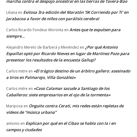
marcha contra el despojo ancestral en las tierras de Tavera-Bao
Exitosa 3ra edición del Maratón ‘5K Corriendo por Ti’ en
Liliana
en
Jarabacoa a favor de niños con parálisis cerebral
Antes que te expulsen para
Carlos Ricardo Fondeur Moronta
en
siempre…
¿Por qué Antonio
Alejandro Merelo de Barberá y Menéndez
en
Espaillat optó por Ricardo Nieves en lugar de Martínez Pozo para
presentar los resultados de la encuesta Gallup?
«El trágico destino de un árbitro gallero: asesinado
Carlos mitre
en
a tiros en Palmarejo, Villa González»
«Caso Calamar sacude a Santiago de los
Carlos mitre
en
Caballeros: siete empresarios en el ojo de la tormenta»
Onguito contra Cerati, mis redes están repletas de
Mariposa
en
vídeos de “música urbana”
Explican por qué en el Cibao se habla con la i en
antonio
en
campos y ciudades