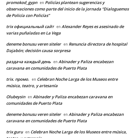
promokod_gypn
Policías plantean sugerencias y
en
observaciones como parte del inicio de la jornada “Dialoguemos
de Policía con Policías”
trix официальный сайт
Alexander Reyes es asesinado de
en
varias puñaladas en La Vega
deneme bonusu veren siteler
Renuncia directora de hospital
en
Dajabón; decisión causa sorpresa
раздача каждый день
Abinader y Paliza encabezan
en
caravana en comunidades de Puerto Plata
trix. промо.
Celebran Noche Larga de los Museos entre
en
música, teatro, y artesanía
Olubeysin
Abinader y Paliza encabezan caravana en
en
comunidades de Puerto Plata
deneme bonusu veren siteler
Abinader y Paliza encabezan
en
caravana en comunidades de Puerto Plata
trix guru
Celebran Noche Larga de los Museos entre música,
en