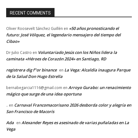
RECENT COMMENTS
«50 años pronosticando el
Oliver Roosevelt Sánchez Guillén
en
futuro: José Vólquez, el legendario mensajero del tiempo del
Cibao»
Voluntariado Jesús con los Niños lidera la
Dr-Julio Castro
en
caminata «Héroes de Corazón 2024» en Santiago, RD
registrera dig f"or binance
La Vega: Alcaldía inaugura Parque
en
de la Salud Don Hugo Estrella
Arroyo Gurabo: un renacimiento
bernabegarcia1116@gmail.com
en
mágico que surge de una idea oportuna
Carnaval Francomacorisano 2026 desborda color y alegría en
..
en
San Francisco de Macorís
Ada
Alexander Reyes es asesinado de varias puñaladas en La
en
Vega