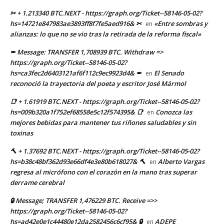
✂ + 1.213340 BTC.NEXT - https://graph.org/Ticket--58146-05-02?
hs=14721e847983ae3893ff8f7fe5aed916& ✂
«Entre sombras y
en
alianzas: lo que no se vio tras la retirada de la reforma fiscal»
✒ Message: TRANSFER 1,708939 BTC. Withdraw =>
https://graph.org/Ticket--58146-05-02?
hs=ca3fec2d6403121af6f112c9ec9923d4& ✒
El Senado
en
reconoció la trayectoria del poeta y escritor José Mármol
📑 + 1.61919 BTC.NEXT - https://graph.org/Ticket--58146-05-02?
hs=009b320a1f752ef68558e5c12f574395& 📑
Conozca las
en
mejores bebidas para mantener tus riñones saludables y sin
toxinas
🔨 + 1.37692 BTC.NEXT - https://graph.org/Ticket--58146-05-02?
hs=b38c48bf362d93e66df4e3e80b618027& 🔨
Alberto Vargas
en
regresa al micrófono con el corazón en la mano tras superar
derrame cerebral
🔒 Message; TRANSFER 1,476229 BTC. Receive =>>
https://graph.org/Ticket--58146-05-02?
hs=ad42e0e1c44480e12da2582456c6cf95& 🔒
ADEPE
en