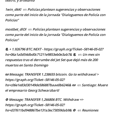
teatro, y artesanía
1win_dkKl
Policías plantean sugerencias y observaciones
en
como parte del inicio de la jornada “Dialoguemos de Policía con
Policías”
mostbet_dlOl
Policías plantean sugerencias y observaciones
en
como parte del inicio de la jornada “Dialoguemos de Policía con
Policías”
📃 + 1.926796 BTC.NEXT - https://graph.org/Ticket--58146-05-02?
hs=06a1a0d54dbd0c71211e9853eb0e3ab7& 📃
Un mes sin
en
respuestas tras el derrumbe del Jet Set que dejó más de 200
muertos en Santo Domingo
📜 Message; TRANSFER 1.238655 bitcoin. Go to withdrawal >
https://graph.org/Ticket--58146-05-02?
hs=c06e1e83d30149de586887baae0b6246& 📜
Santiago: Muere
en
el empresario Georg Schwarzbartl
⚙ Message; TRANSFER 1,266806 BTC. Withdraw =>
https://graph.org/Ticket--58146-05-02?
hs=d37611bd948867be131a3ec73059dab9& ⚙
Reuniones
en