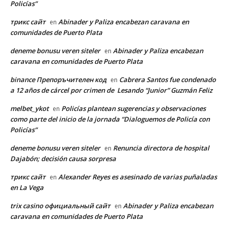
Policías”
трикс сайт
Abinader y Paliza encabezan caravana en
en
comunidades de Puerto Plata
deneme bonusu veren siteler
Abinader y Paliza encabezan
en
caravana en comunidades de Puerto Plata
binance Препоръчителен код
Cabrera Santos fue condenado
en
a 12 años de cárcel por crimen de Lesando “Junior” Guzmán Feliz
melbet_ykot
Policías plantean sugerencias y observaciones
en
como parte del inicio de la jornada “Dialoguemos de Policía con
Policías”
deneme bonusu veren siteler
Renuncia directora de hospital
en
Dajabón; decisión causa sorpresa
трикс сайт
Alexander Reyes es asesinado de varias puñaladas
en
en La Vega
trix casino официальный сайт
Abinader y Paliza encabezan
en
caravana en comunidades de Puerto Plata