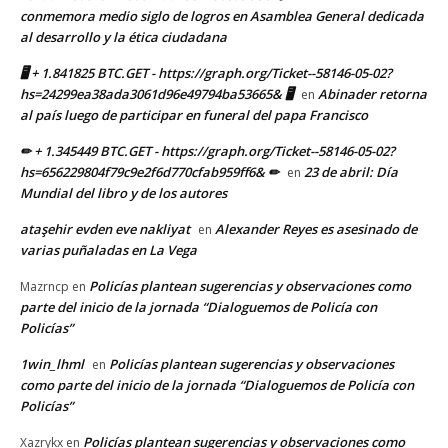
conmemora medio siglo de logros en Asamblea General dedicada
al desarrollo y la ética ciudadana
🖥 + 1.841825 BTC.GET - https://graph.org/Ticket--58146-05-02?
hs=24299ea38ada3061d96e49794ba53665& 🖥
Abinader retorna
en
al país luego de participar en funeral del papa Francisco
✏ + 1.345449 BTC.GET - https://graph.org/Ticket--58146-05-02?
hs=656229804f79c9e2f6d770cfab959ff6& ✏
23 de abril: Día
en
Mundial del libro y de los autores
ataşehir evden eve nakliyat
Alexander Reyes es asesinado de
en
varias puñaladas en La Vega
Policías plantean sugerencias y observaciones como
Mazrncp
en
parte del inicio de la jornada “Dialoguemos de Policía con
Policías”
1win_lhml
Policías plantean sugerencias y observaciones
en
como parte del inicio de la jornada “Dialoguemos de Policía con
Policías”
Policías plantean sugerencias y observaciones como
Xazrykx
en