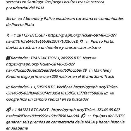
secretas en Santiago: los juegos ocultos tras la carrera
presidencial del PRM
Serta
Abinader y Paliza encabezan caravana en comunidades
en
de Puerto Plata
📁 + 1.281127 BTC.GET - https://graph.org/Ticket--58146-05-02?
hs=8f1b10fe5f401e166d0c237f71d2677c& 📁
Puerto Plata:
en
lluvias arrastran a un hombre y causan caos urbano
📨 Reminder: TRANSACTION 1,246656 BTC. Next =>
https://graph.org/Ticket--58146-05-02?
hs=7df5cdb0a78d92beaf3a4796d60fbcbb& 📨
Marileidy
en
Paulino llegó primero en 200 metros en el Grand Slam Track
📈 Reminder- + 1,50516 BTC. Verify >> https://graph.org/Ticket-
-58146-05-02?hs=d090f4c13d9e1815df2615f7fa1158d0& 📈
en
Google hizo un cambio radical en su buscador
📬 + 1.841223 BTC.NEXT - https://graph.org/Ticket--58146-05-02?
hs=fec48f1be180ed999b160c6f65614a6d& 📬
Equipos del INTEC
en
ganaron seis premios en competencia de la NASA y hacen historia
en Alabama