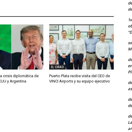
de
de
1w
ob
“D
so
Mu
de
en
EL CIBAO
Pl
a crisis diplomática de
Puerto Plata recibe visita del CEO de
EUU y Argentina
VINCI Airports y su equipo ejecutivo
de
as
de
de
de
La
ar