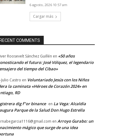
6 agosto, 2026 10:57 am
Cargar más
RECENT COMMENTS
«50 años
iver Roosevelt Sánchez Guillén
en
onosticando el futuro: José Vólquez, el legendario
nsajero del tiempo del Cibao»
Voluntariado Jesús con los Niños
-Julio Castro
en
dera la caminata «Héroes de Corazón 2024» en
ntiago, RD
gistrera dig f"or binance
La Vega: Alcaldía
en
augura Parque de la Salud Don Hugo Estrella
Arroyo Gurabo: un
rnabegarcia1116@gmail.com
en
nacimiento mágico que surge de una idea
portuna