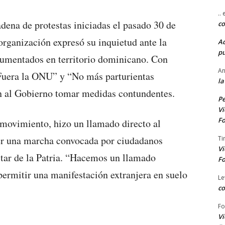
..
dena de protestas iniciadas el pasado 30 de
co
organización expresó su inquietud ante la
A
pu
cumentados en territorio dominicano. Con
An
Fuera la ONU” y “No más parturientas
la
on al Gobierno tomar medidas contundentes.
Pe
Vi
Fo
 movimiento, hizo un llamado directo al
r una marcha convocada por ciudadanos
Ti
Vi
ltar de la Patria. “Hacemos un llamado
Fo
permitir una manifestación extranjera en suelo
Le
co
Fo
Vi