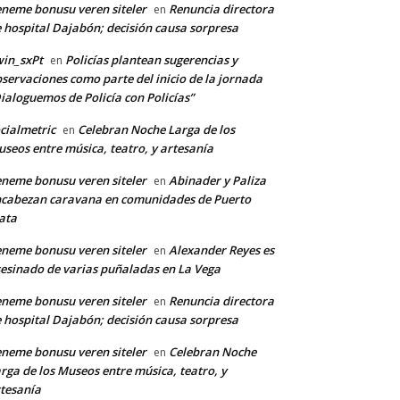
neme bonusu veren siteler
Renuncia directora
en
 hospital Dajabón; decisión causa sorpresa
in_sxPt
Policías plantean sugerencias y
en
servaciones como parte del inicio de la jornada
ialoguemos de Policía con Policías”
cialmetric
Celebran Noche Larga de los
en
seos entre música, teatro, y artesanía
neme bonusu veren siteler
Abinader y Paliza
en
cabezan caravana en comunidades de Puerto
ata
neme bonusu veren siteler
Alexander Reyes es
en
esinado de varias puñaladas en La Vega
neme bonusu veren siteler
Renuncia directora
en
 hospital Dajabón; decisión causa sorpresa
neme bonusu veren siteler
Celebran Noche
en
rga de los Museos entre música, teatro, y
tesanía