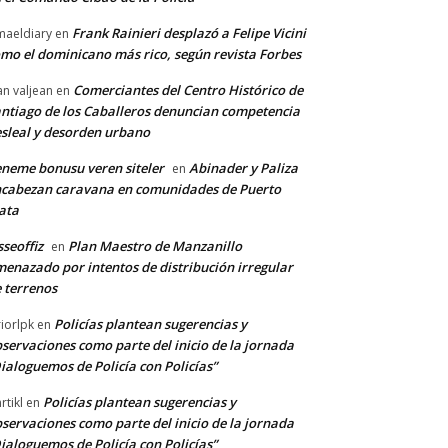
Frank Rainieri desplazó a Felipe Vicini
maeldiary
en
mo el dominicano más rico, según revista Forbes
Comerciantes del Centro Histórico de
an valjean
en
ntiago de los Caballeros denuncian competencia
sleal y desorden urbano
neme bonusu veren siteler
Abinader y Paliza
en
cabezan caravana en comunidades de Puerto
ata
sseoffiz
Plan Maestro de Manzanillo
en
enazado por intentos de distribución irregular
 terrenos
Policías plantean sugerencias y
riorlpk
en
servaciones como parte del inicio de la jornada
ialoguemos de Policía con Policías”
Policías plantean sugerencias y
rtikl
en
servaciones como parte del inicio de la jornada
ialoguemos de Policía con Policías”