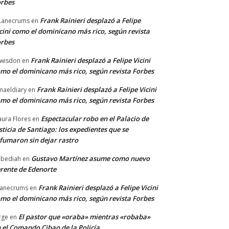
rbes
Frank Rainieri desplazó a Felipe
Lanecrums
en
cini como el dominicano más rico, según revista
rbes
Frank Rainieri desplazó a Felipe Vicini
wisdon
en
mo el dominicano más rico, según revista Forbes
Frank Rainieri desplazó a Felipe Vicini
maeldiary
en
mo el dominicano más rico, según revista Forbes
Espectacular robo en el Palacio de
ura Flores
en
sticia de Santiago: los expedientes que se
fumaron sin dejar rastro
Gustavo Martínez asume como nuevo
bediah
en
rente de Edenorte
Frank Rainieri desplazó a Felipe Vicini
anecrums
en
mo el dominicano más rico, según revista Forbes
El pastor que «oraba» mientras «robaba»
rge
en
 el Comando Cibao de la Policía