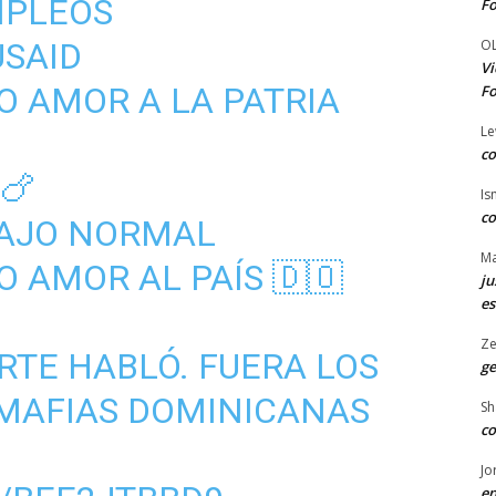
MPLEOS
Fo
O
USAID
Vi
O AMOR A LA PATRIA
Fo
Le
co
🍗
Is
co
BAJO NORMAL
Ma
O AMOR AL PAÍS 🇩🇴
ju
es
Ze
RTE HABLÓ. FUERA LOS
ge
 MAFIAS DOMINICANAS
Sh
co
Jo
en