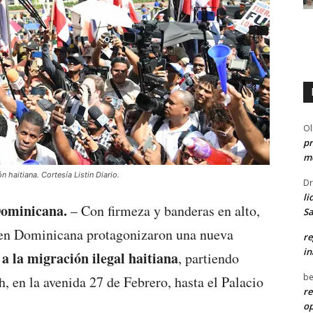
Ol
pr
me
 haitiana. Cortesía Listin Diario.
Dr
li
Dominicana.
– Con firmeza y banderas en alto,
Sa
en Dominicana protagonizaron una nueva
re
in
a la migración ilegal haitiana
, partiendo
be
, en la avenida 27 de Febrero, hasta el Palacio
re
o