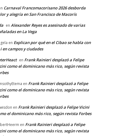
Carnaval Francomacorisano 2026 desborda
en
lor y alegría en San Francisco de Macorís
da
Alexander Reyes es asesinado de varias
en
ñaladas en La Vega
Explican por qué en el Cibao se habla con
gela
en
 i en campos y ciudades
terHeact
Frank Rainieri desplazó a Felipe
en
cini como el dominicano más rico, según revista
rbes
Frank Rainieri desplazó a Felipe
msothyEtema
en
cini como el dominicano más rico, según revista
rbes
Frank Rainieri desplazó a Felipe Vicini
wisdon
en
mo el dominicano más rico, según revista Forbes
Frank Rainieri desplazó a Felipe
bertHeerm
en
cini como el dominicano más rico, según revista