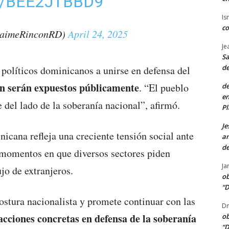
/BEE2JTBBD9
Is
co
JaimeRinconRD)
April 24, 2025
Je
Sa
de
 políticos dominicanos a unirse en defensa del
an serán expuestos públicamente
. “El pueblo
de
en
 del lado de la soberanía nacional”, afirmó.
Pl
Je
icana refleja una creciente tensión social ante
am
de
 momentos en que diversos sectores piden
Ja
ujo de extranjeros.
ob
“D
ostura nacionalista y promete continuar con las
Dn
acciones concretas en defensa de la soberanía
ob
“D