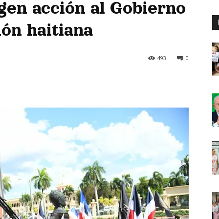
gen acción al Gobierno
ión haitiana
493
0