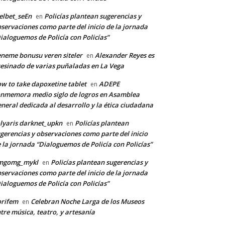
lbet_seEn
Policías plantean sugerencias y
en
servaciones como parte del inicio de la jornada
ialoguemos de Policía con Policías”
neme bonusu veren siteler
Alexander Reyes es
en
esinado de varias puñaladas en La Vega
w to take dapoxetine tablet
ADEPE
en
nmemora medio siglo de logros en Asamblea
neral dedicada al desarrollo y la ética ciudadana
lyaris darknet_upkn
Policías plantean
en
gerencias y observaciones como parte del inicio
 la jornada “Dialoguemos de Policía con Policías”
mgomg_mykl
Policías plantean sugerencias y
en
servaciones como parte del inicio de la jornada
ialoguemos de Policía con Policías”
orifem
Celebran Noche Larga de los Museos
en
tre música, teatro, y artesanía