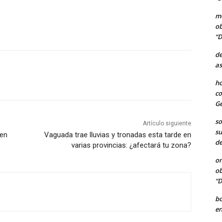
me
ob
“D
de
as
ho
co
Ge
so
Artículo siguiente
su
 en
Vaguada trae lluvias y tronadas esta tarde en
de
varias provincias: ¿afectará tu zona?
o
ob
“D
b
en