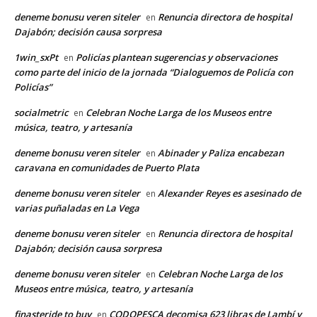
deneme bonusu veren siteler
Renuncia directora de hospital
en
Dajabón; decisión causa sorpresa
1win_sxPt
Policías plantean sugerencias y observaciones
en
como parte del inicio de la jornada “Dialoguemos de Policía con
Policías”
socialmetric
Celebran Noche Larga de los Museos entre
en
música, teatro, y artesanía
deneme bonusu veren siteler
Abinader y Paliza encabezan
en
caravana en comunidades de Puerto Plata
deneme bonusu veren siteler
Alexander Reyes es asesinado de
en
varias puñaladas en La Vega
deneme bonusu veren siteler
Renuncia directora de hospital
en
Dajabón; decisión causa sorpresa
deneme bonusu veren siteler
Celebran Noche Larga de los
en
Museos entre música, teatro, y artesanía
finasteride to buy
CODOPESCA decomisa 623 libras de Lambí y
en