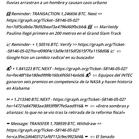
lluvias arrastran a un hombre y causan caos urbano
📨 Reminder: TRANSACTION 1,246656 BTC. Next =>
https://graph.org/Ticket--58146-05-02?
hs=7df5cdb0a78d92beaf3a4796d60fbcbb& 📨
Marileidy
en
Paulino llegó primero en 200 metros en el Grand Slam Track
📈 Reminder- + 1,50516 BTC. Verify >> https://graph.org/Ticket-
-58146-05-02?hs=d090f4c13d9e1815df2615f7fa1158d0& 📈
en
Google hizo un cambio radical en su buscador
📬 + 1.841223 BTC.NEXT - https://graph.org/Ticket--58146-05-02?
hs=fec48f1be180ed999b160c6f65614a6d& 📬
Equipos del INTEC
en
ganaron seis premios en competencia de la NASA y hacen historia
en Alabama
✂ + 1.213340 BTC.NEXT - https://graph.org/Ticket--58146-05-02?
hs=14721e847983ae3893ff8f7fe5aed916& ✂
«Entre sombras y
en
alianzas: lo que no se vio tras la retirada de la reforma fiscal»
✒ Message: TRANSFER 1,708939 BTC. Withdraw =>
https://graph.org/Ticket--58146-05-02?
hs=ca3fec2d6403121af6f112c9ec9923d4& ✒
El Senado
en