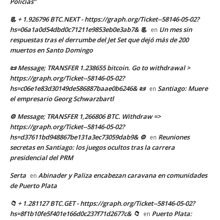
Policías”
📃 + 1.926796 BTC.NEXT - https://graph.org/Ticket--58146-05-02?
hs=06a1a0d54dbd0c71211e9853eb0e3ab7& 📃
Un mes sin
en
respuestas tras el derrumbe del Jet Set que dejó más de 200
muertos en Santo Domingo
📜 Message; TRANSFER 1.238655 bitcoin. Go to withdrawal >
https://graph.org/Ticket--58146-05-02?
hs=c06e1e83d30149de586887baae0b6246& 📜
Santiago: Muere
en
el empresario Georg Schwarzbartl
⚙ Message; TRANSFER 1,266806 BTC. Withdraw =>
https://graph.org/Ticket--58146-05-02?
hs=d37611bd948867be131a3ec73059dab9& ⚙
Reuniones
en
secretas en Santiago: los juegos ocultos tras la carrera
presidencial del PRM
Serta
Abinader y Paliza encabezan caravana en comunidades
en
de Puerto Plata
📁 + 1.281127 BTC.GET - https://graph.org/Ticket--58146-05-02?
hs=8f1b10fe5f401e166d0c237f71d2677c& 📁
Puerto Plata:
en