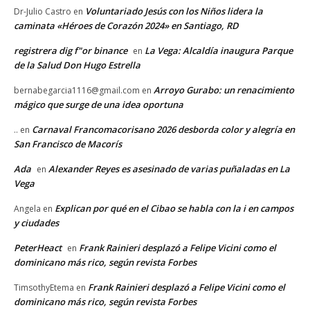
Voluntariado Jesús con los Niños lidera la
Dr-Julio Castro
en
caminata «Héroes de Corazón 2024» en Santiago, RD
registrera dig f"or binance
La Vega: Alcaldía inaugura Parque
en
de la Salud Don Hugo Estrella
Arroyo Gurabo: un renacimiento
bernabegarcia1116@gmail.com
en
mágico que surge de una idea oportuna
Carnaval Francomacorisano 2026 desborda color y alegría en
..
en
San Francisco de Macorís
Ada
Alexander Reyes es asesinado de varias puñaladas en La
en
Vega
Explican por qué en el Cibao se habla con la i en campos
Angela
en
y ciudades
PeterHeact
Frank Rainieri desplazó a Felipe Vicini como el
en
dominicano más rico, según revista Forbes
Frank Rainieri desplazó a Felipe Vicini como el
TimsothyEtema
en
dominicano más rico, según revista Forbes