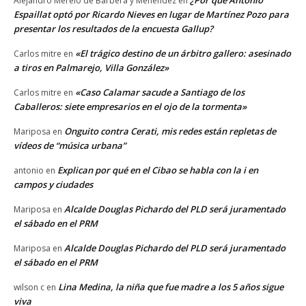
¿Por qué Antonio
Alejandro Merelo de Barberá y Menéndez
en
Espaillat optó por Ricardo Nieves en lugar de Martínez Pozo para
presentar los resultados de la encuesta Gallup?
«El trágico destino de un árbitro gallero: asesinado
Carlos mitre
en
a tiros en Palmarejo, Villa González»
«Caso Calamar sacude a Santiago de los
Carlos mitre
en
Caballeros: siete empresarios en el ojo de la tormenta»
Onguito contra Cerati, mis redes están repletas de
Mariposa
en
vídeos de “música urbana”
Explican por qué en el Cibao se habla con la i en
antonio
en
campos y ciudades
Alcalde Douglas Pichardo del PLD será juramentado
Mariposa
en
el sábado en el PRM
Alcalde Douglas Pichardo del PLD será juramentado
Mariposa
en
el sábado en el PRM
Lina Medina, la niña que fue madre a los 5 años sigue
wilson c
en
viva