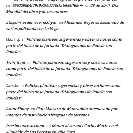
hs=656229804f79c9e2f6d770cfab959ff6& ✏
23 de abril: Día
en
Mundial del libro y de los autores
ataşehir evden eve nakliyat
Alexander Reyes es asesinado de
en
varias puñaladas en La Vega
Policías plantean sugerencias y observaciones como
Mazrncp
en
parte del inicio de la jornada “Dialoguemos de Policía con
Policías”
1win_lhml
Policías plantean sugerencias y observaciones
en
como parte del inicio de la jornada “Dialoguemos de Policía con
Policías”
Policías plantean sugerencias y observaciones como
Xazrykx
en
parte del inicio de la jornada “Dialoguemos de Policía con
Policías”
AntonShony
Plan Maestro de Manzanillo amenazado por
en
intentos de distribución irregular de terrenos
free binance account
Matan al coronel Carlos Marte en el
en
«Callejón de Los Perros» en Villa Faro