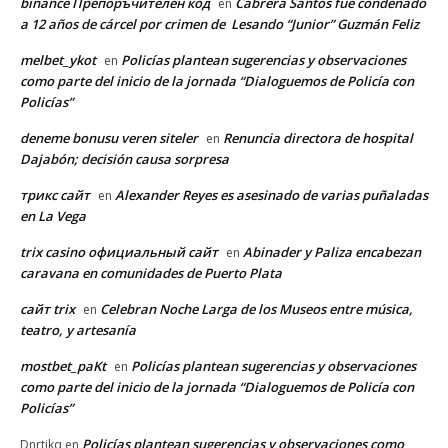
binance Препоръчителен код
Cabrera Santos fue condenado
en
a 12 años de cárcel por crimen de Lesando “Junior” Guzmán Feliz
melbet_ykot
Policías plantean sugerencias y observaciones
en
como parte del inicio de la jornada “Dialoguemos de Policía con
Policías”
deneme bonusu veren siteler
Renuncia directora de hospital
en
Dajabón; decisión causa sorpresa
трикс сайт
Alexander Reyes es asesinado de varias puñaladas
en
en La Vega
trix casino официальный сайт
Abinader y Paliza encabezan
en
caravana en comunidades de Puerto Plata
сайт trix
Celebran Noche Larga de los Museos entre música,
en
teatro, y artesanía
mostbet_paKt
Policías plantean sugerencias y observaciones
en
como parte del inicio de la jornada “Dialoguemos de Policía con
Policías”
Policías plantean sugerencias y observaciones como
Dnrtikq
en