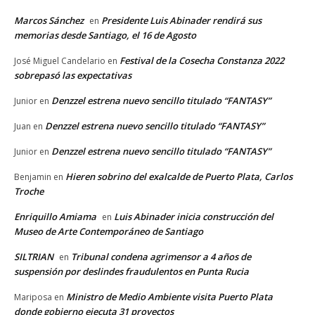
Marcos Sánchez
Presidente Luis Abinader rendirá sus
en
memorias desde Santiago, el 16 de Agosto
Festival de la Cosecha Constanza 2022
José Miguel Candelario
en
sobrepasó las expectativas
Denzzel estrena nuevo sencillo titulado “FANTASY”
Junior
en
Denzzel estrena nuevo sencillo titulado “FANTASY”
Juan
en
Denzzel estrena nuevo sencillo titulado “FANTASY”
Junior
en
Hieren sobrino del exalcalde de Puerto Plata, Carlos
Benjamin
en
Troche
Enriquillo Amiama
Luis Abinader inicia construcción del
en
Museo de Arte Contemporáneo de Santiago
SILTRIAN
Tribunal condena agrimensor a 4 años de
en
suspensión por deslindes fraudulentos en Punta Rucia
Ministro de Medio Ambiente visita Puerto Plata
Mariposa
en
donde gobierno ejecuta 31 proyectos