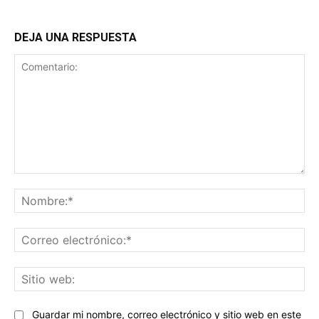
DEJA UNA RESPUESTA
Comentario:
No
Co
ele
Sit
we
Guardar mi nombre, correo electrónico y sitio web en este