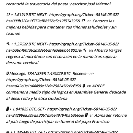
reconoció la trayectoria del poeta y escritor José Mármol
📑 + 1.61919 BTC.NEXT - https://graph.org/Ticket--58146-05-02?
hs=009b320a1f752ef68558e5c12f574395& 📑
Conozca las
en
mejores bebidas para mantener tus riñones saludables y sin
toxinas
🔨 + 1.37692 BTC.NEXT - https://graph.org/Ticket--58146-05-02?
hs=b38c48bf362d93e66df4e3e80b618027& 🔨
Alberto Vargas
en
regresa al micrófono con el corazón en la mano tras superar
derrame cerebral
🔒 Message; TRANSFER 1,476229 BTC. Receive =>>
https://graph.org/Ticket--58146-05-02?
hs=ad42e0e1c44480e12da2582456c6cf95& 🔒
ADEPE
en
conmemora medio siglo de logros en Asamblea General dedicada
al desarrollo y la ética ciudadana
🖥 + 1.841825 BTC.GET - https://graph.org/Ticket--58146-05-02?
hs=24299ea38ada3061d96e49794ba53665& 🖥
Abinader retorna
en
al país luego de participar en funeral del papa Francisco
✏ + 1.345449 BTC.GET - https://graph.org/Ticket--58146-05-02?