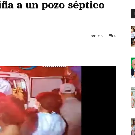
iña a un pozo séptico
935
0