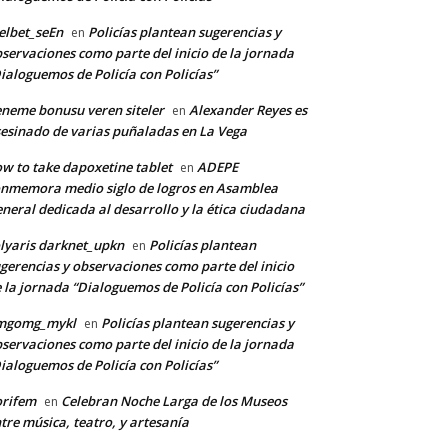
lbet_seEn
Policías plantean sugerencias y
en
servaciones como parte del inicio de la jornada
ialoguemos de Policía con Policías”
*
neme bonusu veren siteler
Alexander Reyes es
en
esinado de varias puñaladas en La Vega
w to take dapoxetine tablet
ADEPE
en
co:*
nmemora medio siglo de logros en Asamblea
neral dedicada al desarrollo y la ética ciudadana
lyaris darknet_upkn
Policías plantean
en
gerencias y observaciones como parte del inicio
 la jornada “Dialoguemos de Policía con Policías”
mgomg_mykl
Policías plantean sugerencias y
en
servaciones como parte del inicio de la jornada
ialoguemos de Policía con Policías”
orifem
Celebran Noche Larga de los Museos
en
tre música, teatro, y artesanía