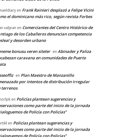
Frank Rainieri desplazó a Felipe Vicini
maeldiary
en
mo el dominicano más rico, según revista Forbes
Comerciantes del Centro Histórico de
an valjean
en
ntiago de los Caballeros denuncian competencia
sleal y desorden urbano
neme bonusu veren siteler
Abinader y Paliza
en
cabezan caravana en comunidades de Puerto
ata
sseoffiz
Plan Maestro de Manzanillo
en
enazado por intentos de distribución irregular
 terrenos
Policías plantean sugerencias y
riorlpk
en
servaciones como parte del inicio de la jornada
ialoguemos de Policía con Policías”
Policías plantean sugerencias y
rtikl
en
servaciones como parte del inicio de la jornada
ialoguemos de Policía con Policías”