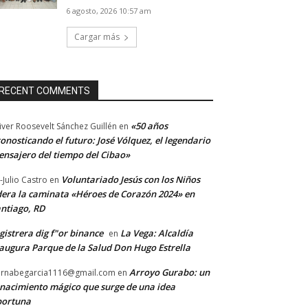
6 agosto, 2026 10:57 am
Cargar más
RECENT COMMENTS
«50 años
iver Roosevelt Sánchez Guillén
en
onosticando el futuro: José Vólquez, el legendario
nsajero del tiempo del Cibao»
Voluntariado Jesús con los Niños
-Julio Castro
en
dera la caminata «Héroes de Corazón 2024» en
ntiago, RD
gistrera dig f"or binance
La Vega: Alcaldía
en
augura Parque de la Salud Don Hugo Estrella
Arroyo Gurabo: un
rnabegarcia1116@gmail.com
en
nacimiento mágico que surge de una idea
portuna