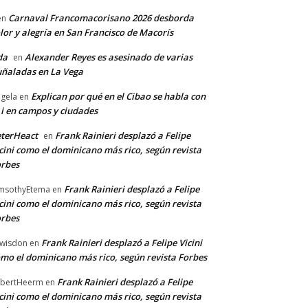
Carnaval Francomacorisano 2026 desborda
en
lor y alegría en San Francisco de Macorís
da
Alexander Reyes es asesinado de varias
en
ñaladas en La Vega
Explican por qué en el Cibao se habla con
gela
en
 i en campos y ciudades
terHeact
Frank Rainieri desplazó a Felipe
en
cini como el dominicano más rico, según revista
rbes
Frank Rainieri desplazó a Felipe
msothyEtema
en
cini como el dominicano más rico, según revista
rbes
Frank Rainieri desplazó a Felipe Vicini
wisdon
en
mo el dominicano más rico, según revista Forbes
Frank Rainieri desplazó a Felipe
bertHeerm
en
cini como el dominicano más rico, según revista