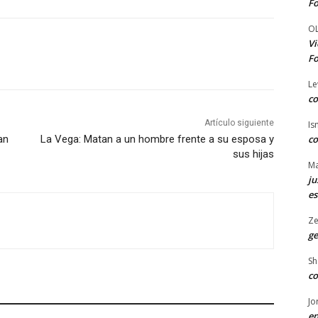
Fo
O
Vi
Fo
Le
co
Artículo siguiente
Is
co
an
La Vega: Matan a un hombre frente a su esposa y
sus hijas
Ma
ju
es
Ze
ge
Sh
co
Jo
en