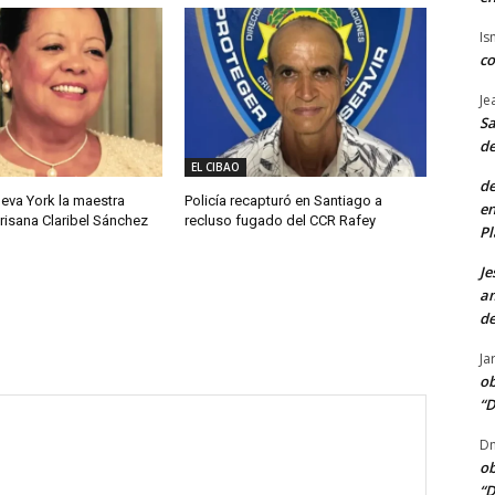
Is
co
Je
Sa
de
EL CIBAO
de
eva York la maestra
Policía recapturó en Santiago a
en
isana Claribel Sánchez
recluso fugado del CCR Rafey
Pl
Je
am
de
Ja
ob
“D
Dn
ob
“D