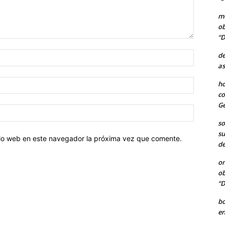
me
ob
“D
Nombre:
de
as
Correo
ho
electróni
co
Ge
Sitio
web:
so
su
itio web en este navegador la próxima vez que comente.
de
o
ob
“D
b
en