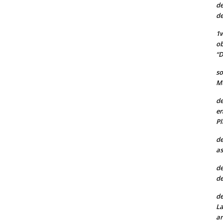
de
de
1w
ob
“D
so
Mu
de
en
Pl
de
as
de
de
de
La
ar