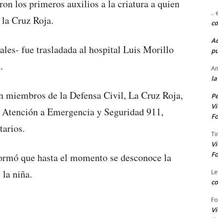
ron los primeros auxilios a la criatura a quien
..
la Cruz Roja.
co
A
ales- fue trasladada al hospital Luis Morillo
pu
.
An
la
on miembros de la Defensa Civil, La Cruz Roja,
Pe
Vi
e Atención a Emergencia y Seguridad 911,
Fo
tarios.
Ti
Vi
Fo
nformó que hasta el momento se desconoce la
 la niña.
Le
co
Fo
Vi