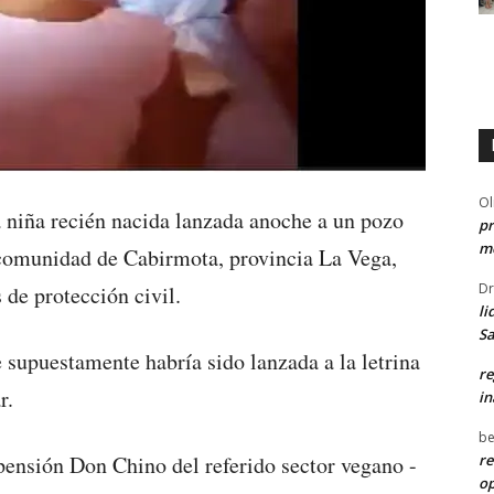
Ol
niña recién nacida lanzada anoche a un pozo
pr
me
a comunidad de Cabirmota, provincia La Vega,
Dr
 de protección civil.
li
Sa
 supuestamente habría sido lanzada a la letrina
re
r.
in
be
re
pensión Don Chino del referido sector vegano -
o