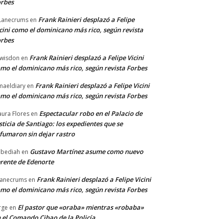
rbes
Frank Rainieri desplazó a Felipe
Lanecrums
en
cini como el dominicano más rico, según revista
rbes
Frank Rainieri desplazó a Felipe Vicini
wisdon
en
mo el dominicano más rico, según revista Forbes
Frank Rainieri desplazó a Felipe Vicini
maeldiary
en
mo el dominicano más rico, según revista Forbes
Espectacular robo en el Palacio de
ura Flores
en
sticia de Santiago: los expedientes que se
fumaron sin dejar rastro
Gustavo Martínez asume como nuevo
bediah
en
rente de Edenorte
Frank Rainieri desplazó a Felipe Vicini
anecrums
en
mo el dominicano más rico, según revista Forbes
El pastor que «oraba» mientras «robaba»
rge
en
 el Comando Cibao de la Policía