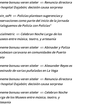
neme bonusu veren siteler
Renuncia directora
en
 hospital Dajabón; decisión causa sorpresa
in_sxPt
Policías plantean sugerencias y
en
servaciones como parte del inicio de la jornada
ialoguemos de Policía con Policías”
cialmetric
Celebran Noche Larga de los
en
seos entre música, teatro, y artesanía
neme bonusu veren siteler
Abinader y Paliza
en
cabezan caravana en comunidades de Puerto
ata
neme bonusu veren siteler
Alexander Reyes es
en
esinado de varias puñaladas en La Vega
neme bonusu veren siteler
Renuncia directora
en
 hospital Dajabón; decisión causa sorpresa
neme bonusu veren siteler
Celebran Noche
en
rga de los Museos entre música, teatro, y
tesanía