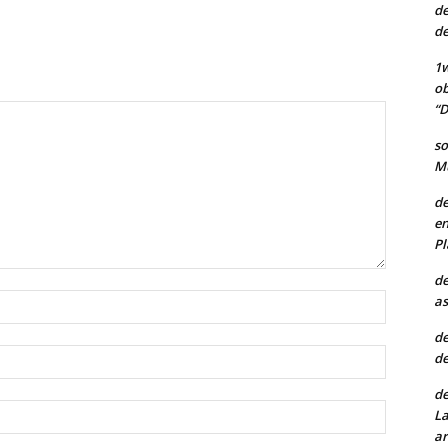
de
de
1w
ob
“D
so
Mu
de
en
Pl
de
Nombre:
as
de
Correo
de
electróni
de
Sitio
La
web:
ar