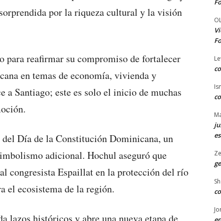
Fo
orprendida por la riqueza cultural y la visión
O
Vi
Fo
o para reafirmar su compromiso de fortalecer
Le
co
cana en temas de economía, vivienda y
Is
a Santiago; este es solo el inicio de muchas
co
moción.
Ma
ju
es
n del Día de la Constitución Dominicana, un
 simbolismo adicional. Hochul aseguró que
Ze
ge
al congresista Espaillat en la protección del río
Sh
a el ecosistema de la región.
co
Jo
da lazos históricos y abre una nueva etapa de
en