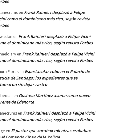
rbes
Frank Rainieri desplazó a Felipe
Lanecrums
en
cini como el dominicano más rico, según revista
rbes
Frank Rainieri desplazó a Felipe Vicini
wisdon
en
mo el dominicano más rico, según revista Forbes
Frank Rainieri desplazó a Felipe Vicini
maeldiary
en
mo el dominicano más rico, según revista Forbes
Espectacular robo en el Palacio de
ura Flores
en
sticia de Santiago: los expedientes que se
fumaron sin dejar rastro
Gustavo Martínez asume como nuevo
bediah
en
rente de Edenorte
Frank Rainieri desplazó a Felipe Vicini
anecrums
en
mo el dominicano más rico, según revista Forbes
El pastor que «oraba» mientras «robaba»
rge
en
 el Comando Cibao de la Policía