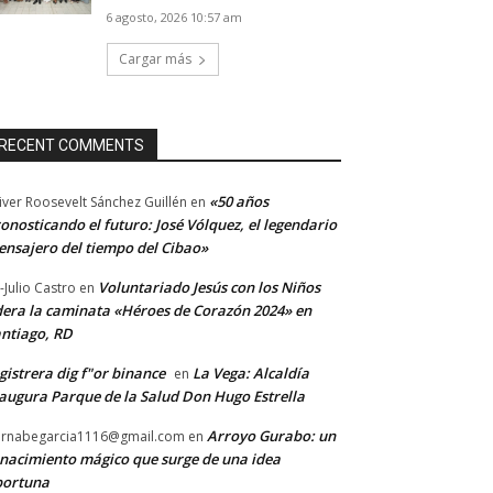
6 agosto, 2026 10:57 am
Cargar más
RECENT COMMENTS
«50 años
iver Roosevelt Sánchez Guillén
en
onosticando el futuro: José Vólquez, el legendario
nsajero del tiempo del Cibao»
Voluntariado Jesús con los Niños
-Julio Castro
en
dera la caminata «Héroes de Corazón 2024» en
ntiago, RD
gistrera dig f"or binance
La Vega: Alcaldía
en
augura Parque de la Salud Don Hugo Estrella
Arroyo Gurabo: un
rnabegarcia1116@gmail.com
en
nacimiento mágico que surge de una idea
portuna