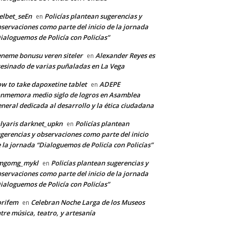
lbet_seEn
Policías plantean sugerencias y
en
servaciones como parte del inicio de la jornada
ialoguemos de Policía con Policías”
neme bonusu veren siteler
Alexander Reyes es
en
esinado de varias puñaladas en La Vega
w to take dapoxetine tablet
ADEPE
en
nmemora medio siglo de logros en Asamblea
neral dedicada al desarrollo y la ética ciudadana
lyaris darknet_upkn
Policías plantean
en
gerencias y observaciones como parte del inicio
 la jornada “Dialoguemos de Policía con Policías”
mgomg_mykl
Policías plantean sugerencias y
en
servaciones como parte del inicio de la jornada
ialoguemos de Policía con Policías”
orifem
Celebran Noche Larga de los Museos
en
tre música, teatro, y artesanía