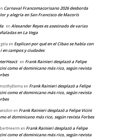
Carnaval Francomacorisano 2026 desborda
en
lor y alegría en San Francisco de Macorís
da
Alexander Reyes es asesinado de varias
en
ñaladas en La Vega
Explican por qué en el Cibao se habla con
gela
en
 i en campos y ciudades
terHeact
Frank Rainieri desplazó a Felipe
en
cini como el dominicano más rico, según revista
rbes
Frank Rainieri desplazó a Felipe
msothyEtema
en
cini como el dominicano más rico, según revista
rbes
Frank Rainieri desplazó a Felipe Vicini
wisdon
en
mo el dominicano más rico, según revista Forbes
Frank Rainieri desplazó a Felipe
bertHeerm
en
cini como el dominicano más rico, según revista