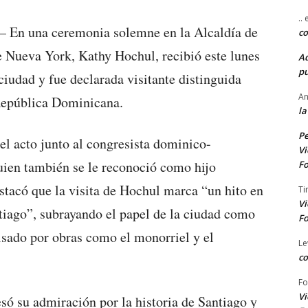
..
En una ceremonia solemne en la Alcaldía de
co
e Nueva York, Kathy Hochul, recibió este lunes
A
pu
 ciudad y fue declarada visitante distinguida
An
 República Dominicana.
la
Pe
el acto junto al congresista dominico-
Vi
uien también se le reconoció como hijo
Fo
stacó que la visita de Hochul marca “un hito en
Ti
Vi
tiago”, subrayando el papel de la ciudad como
Fo
lsado por obras como el monorriel y el
Le
co
Fo
Vi
só su admiración por la historia de Santiago y