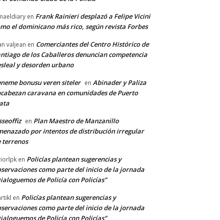
Frank Rainieri desplazó a Felipe Vicini
maeldiary
en
mo el dominicano más rico, según revista Forbes
Comerciantes del Centro Histórico de
an valjean
en
ntiago de los Caballeros denuncian competencia
sleal y desorden urbano
neme bonusu veren siteler
Abinader y Paliza
en
cabezan caravana en comunidades de Puerto
ata
sseoffiz
Plan Maestro de Manzanillo
en
enazado por intentos de distribución irregular
 terrenos
Policías plantean sugerencias y
riorlpk
en
servaciones como parte del inicio de la jornada
ialoguemos de Policía con Policías”
Policías plantean sugerencias y
rtikl
en
servaciones como parte del inicio de la jornada
ialoguemos de Policía con Policías”