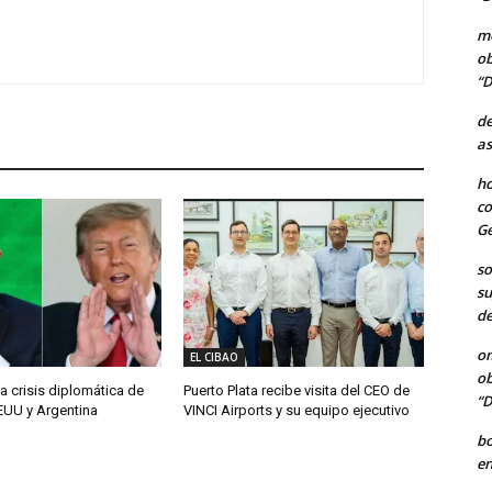
me
ob
“D
de
as
ho
co
Ge
so
su
de
o
EL CIBAO
ob
a crisis diplomática de
Puerto Plata recibe visita del CEO de
“D
EUU y Argentina
VINCI Airports y su equipo ejecutivo
b
en