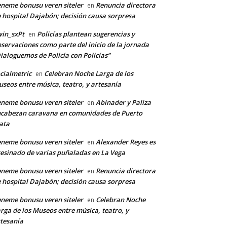
neme bonusu veren siteler
Renuncia directora
en
 hospital Dajabón; decisión causa sorpresa
in_sxPt
Policías plantean sugerencias y
en
servaciones como parte del inicio de la jornada
ialoguemos de Policía con Policías”
cialmetric
Celebran Noche Larga de los
en
seos entre música, teatro, y artesanía
neme bonusu veren siteler
Abinader y Paliza
en
cabezan caravana en comunidades de Puerto
ata
neme bonusu veren siteler
Alexander Reyes es
en
*
esinado de varias puñaladas en La Vega
neme bonusu veren siteler
Renuncia directora
en
 hospital Dajabón; decisión causa sorpresa
co:*
neme bonusu veren siteler
Celebran Noche
en
rga de los Museos entre música, teatro, y
tesanía