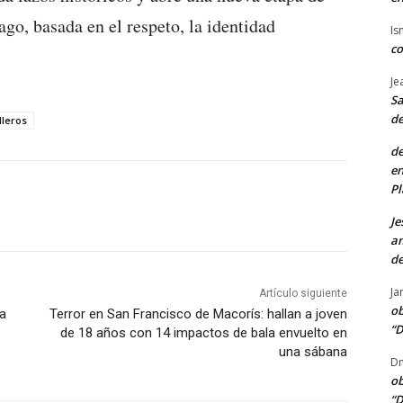
go, basada en el respeto, la identidad
Is
co
Je
Sa
de
lleros
de
en
Pl
Je
am
de
Ja
Artículo siguiente
ob
ta
Terror en San Francisco de Macorís: hallan a joven
“D
de 18 años con 14 impactos de bala envuelto en
una sábana
Dn
ob
“D