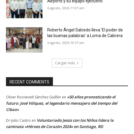
Airports y su equipo ejecutivo
6 agosto, 2026 11:07 am
Roberto Ángel Salcedo lleva ‘El poder de
las buenas palabras’ a Loma de Cabrera
6 agosto, 2026 10:57 am
Cargar más
RECENT COMMENTS
«50 años pronosticando el
Oliver Roosevelt Sánchez Guillén
en
futuro: José Vólquez, el legendario mensajero del tiempo del
Cibao»
Voluntariado Jesús con los Niños lidera la
Dr-Julio Castro
en
caminata «Héroes de Corazón 2024» en Santiago, RD