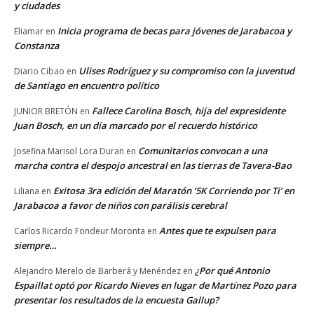
y ciudades
Inicia programa de becas para jóvenes de Jarabacoa y
Eliamar
en
Constanza
Ulises Rodríguez y su compromiso con la juventud
Diario Cibao
en
de Santiago en encuentro político
Fallece Carolina Bosch, hija del expresidente
JUNIOR BRETÓN
en
Juan Bosch, en un día marcado por el recuerdo histórico
Comunitarios convocan a una
Josefina Marisol Lora Duran
en
marcha contra el despojo ancestral en las tierras de Tavera-Bao
Exitosa 3ra edición del Maratón ‘5K Corriendo por Ti’ en
Liliana
en
Jarabacoa a favor de niños con parálisis cerebral
Antes que te expulsen para
Carlos Ricardo Fondeur Moronta
en
siempre…
¿Por qué Antonio
Alejandro Merelo de Barberá y Menéndez
en
Espaillat optó por Ricardo Nieves en lugar de Martínez Pozo para
presentar los resultados de la encuesta Gallup?