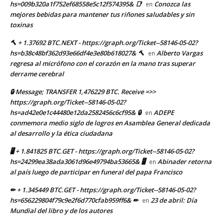
hs=009b320a1f752ef68558e5c12f574395& 📑
Conozca las
en
mejores bebidas para mantener tus riñones saludables y sin
toxinas
🔨 + 1.37692 BTC.NEXT - https://graph.org/Ticket--58146-05-02?
hs=b38c48bf362d93e66df4e3e80b618027& 🔨
Alberto Vargas
en
regresa al micrófono con el corazón en la mano tras superar
derrame cerebral
🔒 Message; TRANSFER 1,476229 BTC. Receive =>>
https://graph.org/Ticket--58146-05-02?
hs=ad42e0e1c44480e12da2582456c6cf95& 🔒
ADEPE
en
conmemora medio siglo de logros en Asamblea General dedicada
al desarrollo y la ética ciudadana
🖥 + 1.841825 BTC.GET - https://graph.org/Ticket--58146-05-02?
hs=24299ea38ada3061d96e49794ba53665& 🖥
Abinader retorna
en
al país luego de participar en funeral del papa Francisco
✏ + 1.345449 BTC.GET - https://graph.org/Ticket--58146-05-02?
hs=656229804f79c9e2f6d770cfab959ff6& ✏
23 de abril: Día
en
Mundial del libro y de los autores