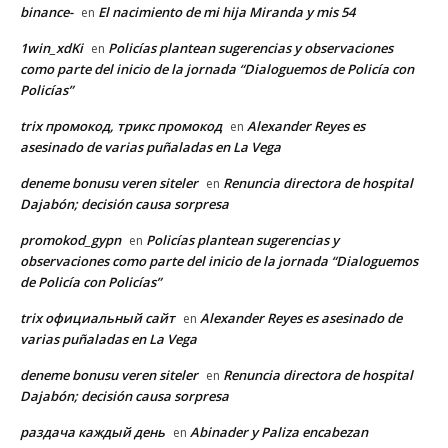
binance-
El nacimiento de mi hija Miranda y mis 54
en
1win_xdKi
Policías plantean sugerencias y observaciones
en
como parte del inicio de la jornada “Dialoguemos de Policía con
Policías”
trix промокод, трикс промокод
Alexander Reyes es
en
asesinado de varias puñaladas en La Vega
deneme bonusu veren siteler
Renuncia directora de hospital
en
Dajabón; decisión causa sorpresa
promokod_gypn
Policías plantean sugerencias y
en
observaciones como parte del inicio de la jornada “Dialoguemos
de Policía con Policías”
trix официальный сайт
Alexander Reyes es asesinado de
en
varias puñaladas en La Vega
deneme bonusu veren siteler
Renuncia directora de hospital
en
Dajabón; decisión causa sorpresa
раздача каждый день
Abinader y Paliza encabezan
en