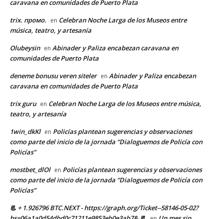
caravana en comunidades de Puerto Plata
trix. промо.
Celebran Noche Larga de los Museos entre
en
música, teatro, y artesanía
Olubeysin
Abinader y Paliza encabezan caravana en
en
comunidades de Puerto Plata
deneme bonusu veren siteler
Abinader y Paliza encabezan
en
caravana en comunidades de Puerto Plata
trix guru
Celebran Noche Larga de los Museos entre música,
en
teatro, y artesanía
1win_dkKl
Policías plantean sugerencias y observaciones
en
como parte del inicio de la jornada “Dialoguemos de Policía con
Policías”
mostbet_dlOl
Policías plantean sugerencias y observaciones
en
como parte del inicio de la jornada “Dialoguemos de Policía con
Policías”
📃 + 1.926796 BTC.NEXT - https://graph.org/Ticket--58146-05-02?
hs=06a1a0d54dbd0c71211e9853eb0e3ab7& 📃
Un mes sin
en