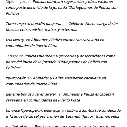
Policías plantean sugerencias y observaciones
Diplomi_ybst
en
como parte del inicio de la jornada “Dialoguemos de Policía con
Policías”
Трикс играть онлайн раздача
Celebran Noche Larga de los
en
Museos entre música, teatro, y artesanía
trix мечту
Abinader y Paliza encabezan caravana en
en
comunidades de Puerto Plata
Policías plantean sugerencias y observaciones como
Sazrgzd
en
parte del inicio de la jornada “Dialoguemos de Policía con
Policías”
трикс сайт
Abinader y Paliza encabezan caravana en
en
comunidades de Puerto Plata
deneme bonusu veren siteler
Abinader y Paliza encabezan
en
caravana en comunidades de Puerto Plata
binance Препоръчителен код
Cabrera Santos fue condenado
en
a 12 años de cárcel por crimen de Lesando “Junior” Guzmán Feliz
melbet_ykot
Policías plantean sugerencias y observaciones
en