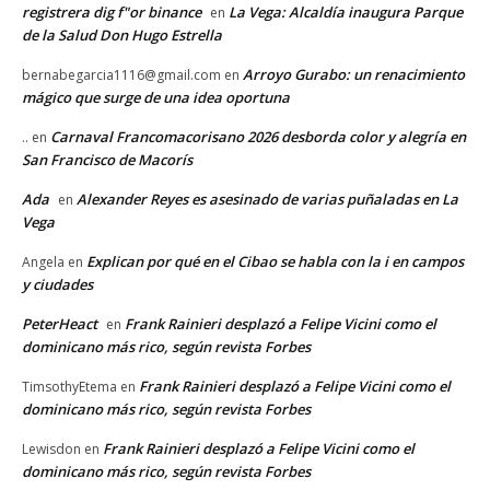
registrera dig f"or binance
La Vega: Alcaldía inaugura Parque
en
de la Salud Don Hugo Estrella
Arroyo Gurabo: un renacimiento
bernabegarcia1116@gmail.com
en
mágico que surge de una idea oportuna
Carnaval Francomacorisano 2026 desborda color y alegría en
..
en
San Francisco de Macorís
Ada
Alexander Reyes es asesinado de varias puñaladas en La
en
Vega
Explican por qué en el Cibao se habla con la i en campos
Angela
en
y ciudades
PeterHeact
Frank Rainieri desplazó a Felipe Vicini como el
en
dominicano más rico, según revista Forbes
Frank Rainieri desplazó a Felipe Vicini como el
TimsothyEtema
en
dominicano más rico, según revista Forbes
Frank Rainieri desplazó a Felipe Vicini como el
Lewisdon
en
dominicano más rico, según revista Forbes