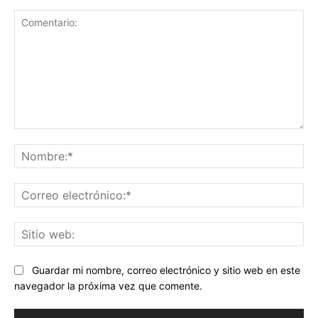
Comentario:
No
Co
ele
Sit
we
Guardar mi nombre, correo electrónico y sitio web en este
navegador la próxima vez que comente.