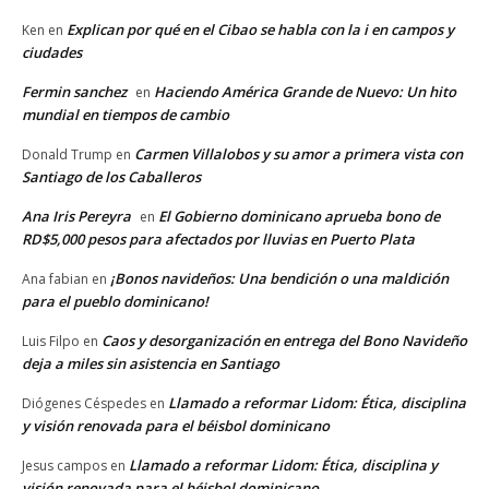
Explican por qué en el Cibao se habla con la i en campos y
Ken
en
ciudades
Fermin sanchez
Haciendo América Grande de Nuevo: Un hito
en
mundial en tiempos de cambio
Carmen Villalobos y su amor a primera vista con
Donald Trump
en
Santiago de los Caballeros
Ana Iris Pereyra
El Gobierno dominicano aprueba bono de
en
RD$5,000 pesos para afectados por lluvias en Puerto Plata
¡Bonos navideños: Una bendición o una maldición
Ana fabian
en
para el pueblo dominicano!
Caos y desorganización en entrega del Bono Navideño
Luis Filpo
en
deja a miles sin asistencia en Santiago
Llamado a reformar Lidom: Ética, disciplina
Diógenes Céspedes
en
y visión renovada para el béisbol dominicano
Llamado a reformar Lidom: Ética, disciplina y
Jesus campos
en
visión renovada para el béisbol dominicano