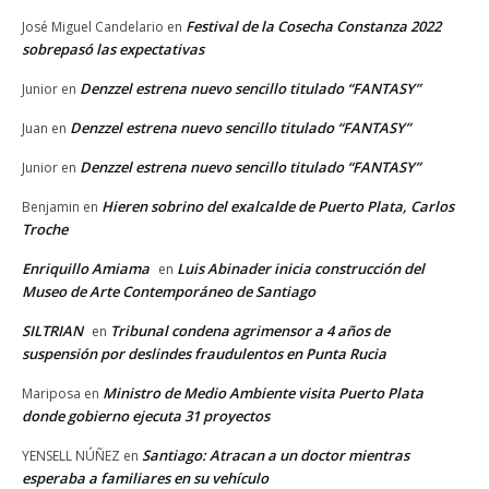
Festival de la Cosecha Constanza 2022
José Miguel Candelario
en
sobrepasó las expectativas
Denzzel estrena nuevo sencillo titulado “FANTASY”
Junior
en
Denzzel estrena nuevo sencillo titulado “FANTASY”
Juan
en
Denzzel estrena nuevo sencillo titulado “FANTASY”
Junior
en
Hieren sobrino del exalcalde de Puerto Plata, Carlos
Benjamin
en
Troche
Enriquillo Amiama
Luis Abinader inicia construcción del
en
Museo de Arte Contemporáneo de Santiago
SILTRIAN
Tribunal condena agrimensor a 4 años de
en
suspensión por deslindes fraudulentos en Punta Rucia
Ministro de Medio Ambiente visita Puerto Plata
Mariposa
en
donde gobierno ejecuta 31 proyectos
Santiago: Atracan a un doctor mientras
YENSELL NÚÑEZ
en
esperaba a familiares en su vehículo