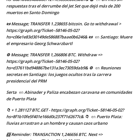
respuestas tras el derrumbe del Jet Set que dejó más de 200
muertos en Santo Domingo
📜 Message; TRANSFER 1.238655 bitcoin. Go to withdrawal >
https://graph.org/Ticket--58146-05-02?
hs=c06e1e83d30149de586887baae0b6246& 📜
Santiago: Muere
en
el empresario Georg Schwarzbartl
⚙ Message; TRANSFER 1,266806 BTC. Withdraw =>
https://graph.org/Ticket--58146-05-02?
hs=d37611bd948867be131a3ec73059dab9& ⚙
Reuniones
en
secretas en Santiago: los juegos ocultos tras la carrera
presidencial del PRM
Serta
Abinader y Paliza encabezan caravana en comunidades
en
de Puerto Plata
📁 + 1.281127 BTC.GET - https://graph.org/Ticket--58146-05-02?
hs=8f1b10fe5f401e166d0c237f71d2677c& 📁
Puerto Plata:
en
lluvias arrastran a un hombre y causan caos urbano
📨 Reminder: TRANSACTION 1,246656 BTC. Next =>