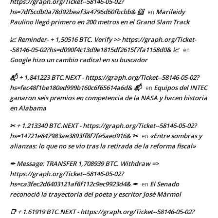
https://graph.org/Ticket--58146-05-02?
hs=7df5cdb0a78d92beaf3a4796d60fbcbb& 📨
Marileidy
en
Paulino llegó primero en 200 metros en el Grand Slam Track
📈 Reminder- + 1,50516 BTC. Verify >> https://graph.org/Ticket-
-58146-05-02?hs=d090f4c13d9e1815df2615f7fa1158d0& 📈
en
Google hizo un cambio radical en su buscador
📬 + 1.841223 BTC.NEXT - https://graph.org/Ticket--58146-05-02?
hs=fec48f1be180ed999b160c6f65614a6d& 📬
Equipos del INTEC
en
ganaron seis premios en competencia de la NASA y hacen historia
en Alabama
✂ + 1.213340 BTC.NEXT - https://graph.org/Ticket--58146-05-02?
hs=14721e847983ae3893ff8f7fe5aed916& ✂
«Entre sombras y
en
alianzas: lo que no se vio tras la retirada de la reforma fiscal»
✒ Message: TRANSFER 1,708939 BTC. Withdraw =>
https://graph.org/Ticket--58146-05-02?
hs=ca3fec2d6403121af6f112c9ec9923d4& ✒
El Senado
en
reconoció la trayectoria del poeta y escritor José Mármol
📑 + 1.61919 BTC.NEXT - https://graph.org/Ticket--58146-05-02?