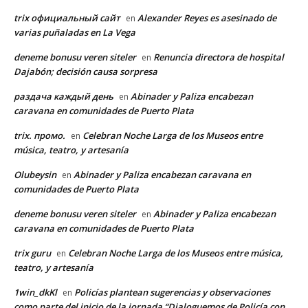
trix официальный сайт
Alexander Reyes es asesinado de
en
varias puñaladas en La Vega
deneme bonusu veren siteler
Renuncia directora de hospital
en
Dajabón; decisión causa sorpresa
раздача каждый день
Abinader y Paliza encabezan
en
caravana en comunidades de Puerto Plata
trix. промо.
Celebran Noche Larga de los Museos entre
en
música, teatro, y artesanía
Olubeysin
Abinader y Paliza encabezan caravana en
en
comunidades de Puerto Plata
deneme bonusu veren siteler
Abinader y Paliza encabezan
en
caravana en comunidades de Puerto Plata
trix guru
Celebran Noche Larga de los Museos entre música,
en
teatro, y artesanía
1win_dkKl
Policías plantean sugerencias y observaciones
en
como parte del inicio de la jornada “Dialoguemos de Policía con