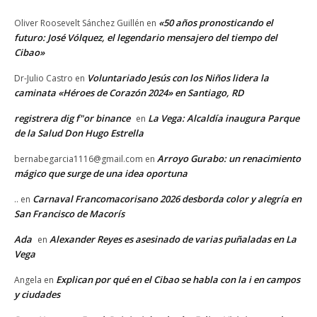
«50 años pronosticando el
Oliver Roosevelt Sánchez Guillén
en
futuro: José Vólquez, el legendario mensajero del tiempo del
Cibao»
Voluntariado Jesús con los Niños lidera la
Dr-Julio Castro
en
caminata «Héroes de Corazón 2024» en Santiago, RD
registrera dig f"or binance
La Vega: Alcaldía inaugura Parque
en
de la Salud Don Hugo Estrella
Arroyo Gurabo: un renacimiento
bernabegarcia1116@gmail.com
en
mágico que surge de una idea oportuna
Carnaval Francomacorisano 2026 desborda color y alegría en
..
en
San Francisco de Macorís
Ada
Alexander Reyes es asesinado de varias puñaladas en La
en
Vega
Explican por qué en el Cibao se habla con la i en campos
Angela
en
y ciudades