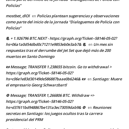
Policías”
mostbet_dlOl
Policías plantean sugerencias y observaciones
en
como parte del inicio de la jornada “Dialoguemos de Policía con
Policías”
📃 + 1.926796 BTC.NEXT - https://graph.org/Ticket--58146-05-02?
hs=06a1a0d54dbd0c71211e9853eb0e3ab7& 📃
Un mes sin
en
respuestas tras el derrumbe del Jet Set que dejó más de 200
muertos en Santo Domingo
📜 Message; TRANSFER 1.238655 bitcoin. Go to withdrawal >
https://graph.org/Ticket--58146-05-02?
hs=c06e1e83d30149de586887baae0b6246& 📜
Santiago: Muere
en
el empresario Georg Schwarzbartl
⚙ Message; TRANSFER 1,266806 BTC. Withdraw =>
https://graph.org/Ticket--58146-05-02?
hs=d37611bd948867be131a3ec73059dab9& ⚙
Reuniones
en
secretas en Santiago: los juegos ocultos tras la carrera
presidencial del PRM