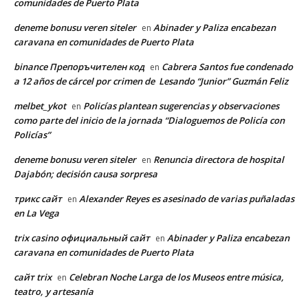
comunidades de Puerto Plata
deneme bonusu veren siteler
Abinader y Paliza encabezan
en
caravana en comunidades de Puerto Plata
binance Препоръчителен код
Cabrera Santos fue condenado
en
a 12 años de cárcel por crimen de Lesando “Junior” Guzmán Feliz
melbet_ykot
Policías plantean sugerencias y observaciones
en
como parte del inicio de la jornada “Dialoguemos de Policía con
Policías”
deneme bonusu veren siteler
Renuncia directora de hospital
en
Dajabón; decisión causa sorpresa
трикс сайт
Alexander Reyes es asesinado de varias puñaladas
en
en La Vega
trix casino официальный сайт
Abinader y Paliza encabezan
en
caravana en comunidades de Puerto Plata
сайт trix
Celebran Noche Larga de los Museos entre música,
en
teatro, y artesanía