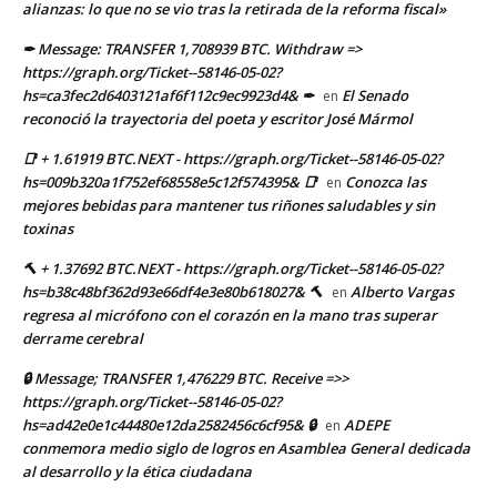
alianzas: lo que no se vio tras la retirada de la reforma fiscal»
✒ Message: TRANSFER 1,708939 BTC. Withdraw =>
https://graph.org/Ticket--58146-05-02?
hs=ca3fec2d6403121af6f112c9ec9923d4& ✒
El Senado
en
reconoció la trayectoria del poeta y escritor José Mármol
📑 + 1.61919 BTC.NEXT - https://graph.org/Ticket--58146-05-02?
hs=009b320a1f752ef68558e5c12f574395& 📑
Conozca las
en
mejores bebidas para mantener tus riñones saludables y sin
toxinas
🔨 + 1.37692 BTC.NEXT - https://graph.org/Ticket--58146-05-02?
hs=b38c48bf362d93e66df4e3e80b618027& 🔨
Alberto Vargas
en
regresa al micrófono con el corazón en la mano tras superar
derrame cerebral
🔒 Message; TRANSFER 1,476229 BTC. Receive =>>
https://graph.org/Ticket--58146-05-02?
hs=ad42e0e1c44480e12da2582456c6cf95& 🔒
ADEPE
en
conmemora medio siglo de logros en Asamblea General dedicada
al desarrollo y la ética ciudadana