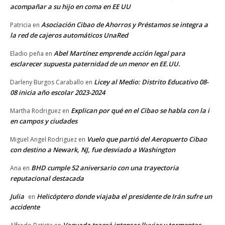
acompañar a su hijo en coma en EE UU
Asociación Cibao de Ahorros y Préstamos se integra a
Patricia
en
la red de cajeros automáticos UnaRed
Abel Martínez emprende acción legal para
Eladio peña
en
esclarecer supuesta paternidad de un menor en EE.UU.
Licey al Medio: Distrito Educativo 08-
Darleny Burgos Caraballo
en
08 inicia año escolar 2023-2024
Explican por qué en el Cibao se habla con la i
Martha Rodriguez
en
en campos y ciudades
Vuelo que partió del Aeropuerto Cibao
Miguel Angel Rodriguez
en
con destino a Newark, NJ, fue desviado a Washington
BHD cumple 52 aniversario con una trayectoria
Ana
en
reputacional destacada
Julia
Helicóptero donde viajaba el presidente de Irán sufre un
en
accidente
Vaguada traerá intensas lluvias y tormentas