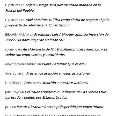
Miguel Ortega será juramentado mañana en la
El patriota
en
Fuerza del Pueblo
Abel Martínez califica como «falta de respeto al país
El patriota
en
propuesta de reforma a la Constitución”
Presidente Luis Abinader anuncia inversión de
IBRAHIM HASAN
en
RD$550 M para mejorar Malecón SDE
Alcalde electo de NY, Eric Adams, visita Santiago y se
cornelio
en
reúne con empresarios y autoridades
Punta Catalina: Qué es eso?
Ana mercedes fabian
en
Prestemos atención a nuestras acciones
Ana fabian
en
Prestemos atención a nuestras acciones
Luis Filpo
en
Exalcalde Equidermio Balbuena de Las Galeras fue
John Hoyt
en
apresado y pedido por Estados Unidos
Pastor Abraham Berroa pide perdón por vídeo íntimo
julio
en
Video urgente: graban al pastor Abraham Berroa en