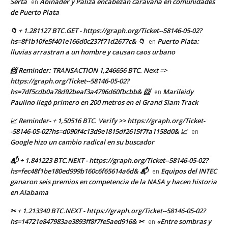
Serta
Abinader y Paliza encabezan caravana en comunidades
en
de Puerto Plata
📁 + 1.281127 BTC.GET - https://graph.org/Ticket--58146-05-02?
hs=8f1b10fe5f401e166d0c237f71d2677c& 📁
Puerto Plata:
en
lluvias arrastran a un hombre y causan caos urbano
📨 Reminder: TRANSACTION 1,246656 BTC. Next =>
https://graph.org/Ticket--58146-05-02?
hs=7df5cdb0a78d92beaf3a4796d60fbcbb& 📨
Marileidy
en
Paulino llegó primero en 200 metros en el Grand Slam Track
📈 Reminder- + 1,50516 BTC. Verify >> https://graph.org/Ticket-
-58146-05-02?hs=d090f4c13d9e1815df2615f7fa1158d0& 📈
en
Google hizo un cambio radical en su buscador
📬 + 1.841223 BTC.NEXT - https://graph.org/Ticket--58146-05-02?
hs=fec48f1be180ed999b160c6f65614a6d& 📬
Equipos del INTEC
en
ganaron seis premios en competencia de la NASA y hacen historia
en Alabama
✂ + 1.213340 BTC.NEXT - https://graph.org/Ticket--58146-05-02?
hs=14721e847983ae3893ff8f7fe5aed916& ✂
«Entre sombras y
en