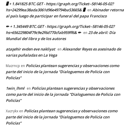
🖥 + 1.841825 BTC.GET - https://graph.org/Ticket--58146-05-02?
hs=24299ea38ada3061d96e49794ba53665& 🖥
Abinader retorna
en
al país luego de participar en funeral del papa Francisco
✏ + 1.345449 BTC.GET - https://graph.org/Ticket--58146-05-02?
hs=656229804f79c9e2f6d770cfab959ff6& ✏
23 de abril: Día
en
Mundial del libro y de los autores
ataşehir evden eve nakliyat
Alexander Reyes es asesinado de
en
varias puñaladas en La Vega
Policías plantean sugerencias y observaciones como
Mazrncp
en
parte del inicio de la jornada “Dialoguemos de Policía con
Policías”
1win_lhml
Policías plantean sugerencias y observaciones
en
como parte del inicio de la jornada “Dialoguemos de Policía con
Policías”
Policías plantean sugerencias y observaciones como
Xazrykx
en
parte del inicio de la jornada “Dialoguemos de Policía con
Policías”