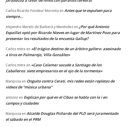
Jarabacoa a favor de niños con parálisis cerebral
Antes que te expulsen para
Carlos Ricardo Fondeur Moronta
en
siempre…
¿Por qué Antonio
Alejandro Merelo de Barberá y Menéndez
en
Espaillat optó por Ricardo Nieves en lugar de Martínez Pozo para
presentar los resultados de la encuesta Gallup?
«El trágico destino de un árbitro gallero: asesinado
Carlos mitre
en
a tiros en Palmarejo, Villa González»
«Caso Calamar sacude a Santiago de los
Carlos mitre
en
Caballeros: siete empresarios en el ojo de la tormenta»
Onguito contra Cerati, mis redes están repletas de
Mariposa
en
vídeos de “música urbana”
Explican por qué en el Cibao se habla con la i en
antonio
en
campos y ciudades
Alcalde Douglas Pichardo del PLD será juramentado
Mariposa
en
el sábado en el PRM