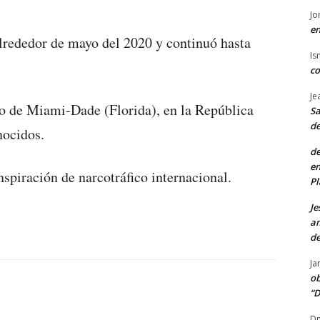
Jo
en
lrededor de mayo del 2020 y continuó hasta
Is
co
Je
do de Miami-Dade (Florida), en la República
Sa
de
nocidos.
de
en
spiración de narcotráfico internacional.
Pl
Je
am
de
Ja
ob
“D
Dn