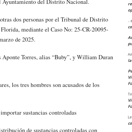
 Ayuntamiento del Distrito Nacional.
re
o
 otras dos personas por el Tribunal de Distrito
..
co
e Florida, mediante el Caso No: 25-CR-20095-
A
arzo de 2025.
pu
An
 Aponte Torres, alias “Buby”, y William Duran
la
Pe
Vi
Fo
res, los tres hombres son acusados de los
Ti
Vi
Fo
 importar sustancias controladas
Le
co
istribución de sustancias controladas con