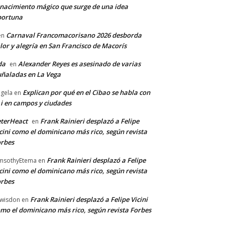
nacimiento mágico que surge de una idea
portuna
Carnaval Francomacorisano 2026 desborda
en
lor y alegría en San Francisco de Macorís
da
Alexander Reyes es asesinado de varias
en
ñaladas en La Vega
Explican por qué en el Cibao se habla con
gela
en
 i en campos y ciudades
terHeact
Frank Rainieri desplazó a Felipe
en
cini como el dominicano más rico, según revista
rbes
Frank Rainieri desplazó a Felipe
msothyEtema
en
cini como el dominicano más rico, según revista
rbes
Frank Rainieri desplazó a Felipe Vicini
wisdon
en
mo el dominicano más rico, según revista Forbes