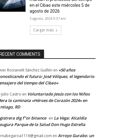
en el Cibao este miércoles 5 de
agosto de 2026
5 agosto, 2026 9:37 am
Cargar más
RECENT COMMENTS
«50 años
iver Roosevelt Sánchez Guillén
en
onosticando el futuro: José Vólquez, el legendario
nsajero del tiempo del Cibao»
Voluntariado Jesús con los Niños
-Julio Castro
en
dera la caminata «Héroes de Corazón 2024» en
ntiago, RD
gistrera dig f"or binance
La Vega: Alcaldía
en
augura Parque de la Salud Don Hugo Estrella
Arroyo Gurabo: un
rnabegarcia1116@gmail.com
en