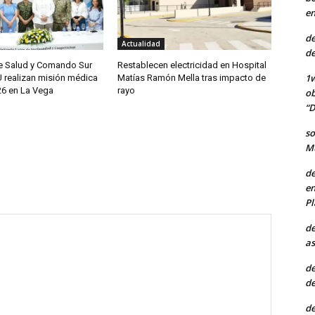
en
de
Actualidad
de
de Salud y Comando Sur
Restablecen electricidad en Hospital
1w
U realizan misión médica
Matías Ramón Mella tras impacto de
6 en La Vega
rayo
ob
“D
so
Mu
de
en
Pl
de
as
de
de
de