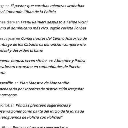
El pastor que «oraba» mientras «robaba»
rge
en
 el Comando Cibao de la Policía
Frank Rainieri desplazó a Felipe Vicini
maeldiary
en
mo el dominicano más rico, según revista Forbes
Comerciantes del Centro Histórico de
an valjean
en
ntiago de los Caballeros denuncian competencia
sleal y desorden urbano
neme bonusu veren siteler
Abinader y Paliza
en
cabezan caravana en comunidades de Puerto
ata
sseoffiz
Plan Maestro de Manzanillo
en
enazado por intentos de distribución irregular
 terrenos
Policías plantean sugerencias y
riorlpk
en
servaciones como parte del inicio de la jornada
ialoguemos de Policía con Policías”
Policías plantean sugerencias y
rtikl
en