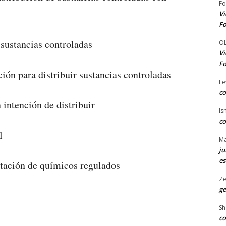
Fo
Vi
Fo
 sustancias controladas
O
Vi
Fo
ción para distribuir sustancias controladas
Le
co
 intención de distribuir
Is
co
l
Ma
ju
es
rtación de químicos regulados
Ze
ge
Sh
co