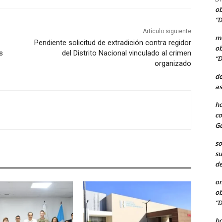
ob
“D
Artículo siguiente
me
Pendiente solicitud de extradición contra regidor
ob
s
del Distrito Nacional vinculado al crimen
“D
organizado
de
as
ho
co
Ge
so
su
de
o
ob
“D
b