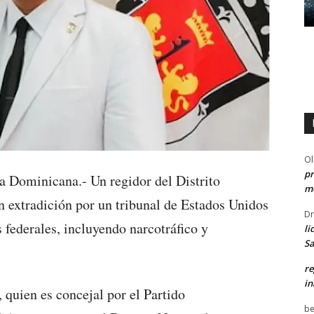
Ol
pr
ominicana.- Un regidor del Distrito
me
n extradición por un tribunal de Estados Unidos
Dr
s federales, incluyendo narcotráfico y
li
Sa
re
in
, quien es concejal por el Partido
be