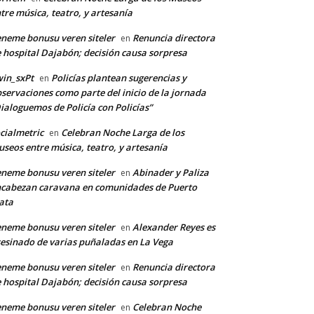
tre música, teatro, y artesanía
neme bonusu veren siteler
Renuncia directora
en
 hospital Dajabón; decisión causa sorpresa
in_sxPt
Policías plantean sugerencias y
en
servaciones como parte del inicio de la jornada
ialoguemos de Policía con Policías”
cialmetric
Celebran Noche Larga de los
en
seos entre música, teatro, y artesanía
neme bonusu veren siteler
Abinader y Paliza
en
cabezan caravana en comunidades de Puerto
ata
neme bonusu veren siteler
Alexander Reyes es
en
esinado de varias puñaladas en La Vega
neme bonusu veren siteler
Renuncia directora
en
 hospital Dajabón; decisión causa sorpresa
neme bonusu veren siteler
Celebran Noche
en