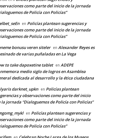
servaciones como parte del inicio de la jornada
ialoguemos de Policía con Policías”
lbet_seEn
Policías plantean sugerencias y
en
servaciones como parte del inicio de la jornada
ialoguemos de Policía con Policías”
neme bonusu veren siteler
Alexander Reyes es
en
esinado de varias puñaladas en La Vega
w to take dapoxetine tablet
ADEPE
en
nmemora medio siglo de logros en Asamblea
neral dedicada al desarrollo y la ética ciudadana
lyaris darknet_upkn
Policías plantean
en
gerencias y observaciones como parte del inicio
 la jornada “Dialoguemos de Policía con Policías”
mgomg_mykl
Policías plantean sugerencias y
en
servaciones como parte del inicio de la jornada
ialoguemos de Policía con Policías”
orifem
Celebran Noche Larga de los Museos
en