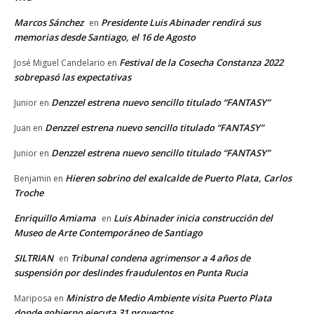
Marcos Sánchez
Presidente Luis Abinader rendirá sus
en
memorias desde Santiago, el 16 de Agosto
Festival de la Cosecha Constanza 2022
José Miguel Candelario
en
sobrepasó las expectativas
Denzzel estrena nuevo sencillo titulado “FANTASY”
Junior
en
Denzzel estrena nuevo sencillo titulado “FANTASY”
Juan
en
Denzzel estrena nuevo sencillo titulado “FANTASY”
Junior
en
Hieren sobrino del exalcalde de Puerto Plata, Carlos
Benjamin
en
Troche
Enriquillo Amiama
Luis Abinader inicia construcción del
en
Museo de Arte Contemporáneo de Santiago
SILTRIAN
Tribunal condena agrimensor a 4 años de
en
suspensión por deslindes fraudulentos en Punta Rucia
Ministro de Medio Ambiente visita Puerto Plata
Mariposa
en
donde gobierno ejecuta 31 proyectos