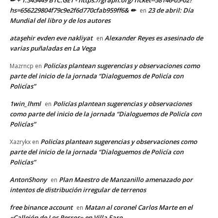
hs=656229804f79c9e2f6d770cfab959ff6& ✏
23 de abril: Día
en
Mundial del libro y de los autores
ataşehir evden eve nakliyat
Alexander Reyes es asesinado de
en
varias puñaladas en La Vega
Policías plantean sugerencias y observaciones como
Mazrncp
en
parte del inicio de la jornada “Dialoguemos de Policía con
Policías”
1win_lhml
Policías plantean sugerencias y observaciones
en
como parte del inicio de la jornada “Dialoguemos de Policía con
Policías”
Policías plantean sugerencias y observaciones como
Xazrykx
en
parte del inicio de la jornada “Dialoguemos de Policía con
Policías”
AntonShony
Plan Maestro de Manzanillo amenazado por
en
intentos de distribución irregular de terrenos
free binance account
Matan al coronel Carlos Marte en el
en
«Callejón de Los Perros» en Villa Faro