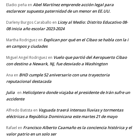
Abel Martínez emprende acción legal para
Eladio peña
en
esclarecer supuesta paternidad de un menor en EE.UU.
Licey al Medio: Distrito Educativo 08-
Darleny Burgos Caraballo
en
08 inicia año escolar 2023-2024
Explican por qué en el Cibao se habla con la i
Martha Rodriguez
en
en campos y ciudades
Vuelo que partió del Aeropuerto Cibao
Miguel Angel Rodriguez
en
con destino a Newark, NJ, fue desviado a Washington
BHD cumple 52 aniversario con una trayectoria
Ana
en
reputacional destacada
Julia
Helicóptero donde viajaba el presidente de Irán sufre un
en
accidente
Vaguada traerá intensas lluvias y tormentas
Alfredo Batista
en
eléctricas a República Dominicana este martes 21 de mayo
Francisco Alberto Caamaño es la conciencia histórica y el
Rafael
en
valor patrio en un solo ser