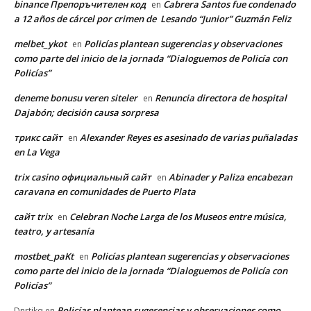
binance Препоръчителен код
Cabrera Santos fue condenado
en
a 12 años de cárcel por crimen de Lesando “Junior” Guzmán Feliz
melbet_ykot
Policías plantean sugerencias y observaciones
en
como parte del inicio de la jornada “Dialoguemos de Policía con
Policías”
deneme bonusu veren siteler
Renuncia directora de hospital
en
Dajabón; decisión causa sorpresa
трикс сайт
Alexander Reyes es asesinado de varias puñaladas
en
en La Vega
trix casino официальный сайт
Abinader y Paliza encabezan
en
caravana en comunidades de Puerto Plata
сайт trix
Celebran Noche Larga de los Museos entre música,
en
teatro, y artesanía
mostbet_paKt
Policías plantean sugerencias y observaciones
en
como parte del inicio de la jornada “Dialoguemos de Policía con
Policías”
Policías plantean sugerencias y observaciones como
Dnrtikq
en