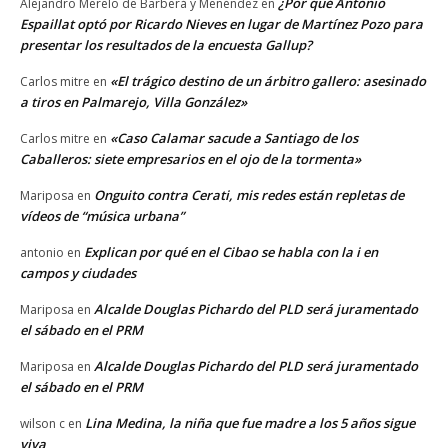
¿Por qué Antonio
Alejandro Merelo de Barberá y Menéndez
en
Espaillat optó por Ricardo Nieves en lugar de Martínez Pozo para
presentar los resultados de la encuesta Gallup?
«El trágico destino de un árbitro gallero: asesinado
Carlos mitre
en
a tiros en Palmarejo, Villa González»
«Caso Calamar sacude a Santiago de los
Carlos mitre
en
Caballeros: siete empresarios en el ojo de la tormenta»
Onguito contra Cerati, mis redes están repletas de
Mariposa
en
vídeos de “música urbana”
Explican por qué en el Cibao se habla con la i en
antonio
en
campos y ciudades
Alcalde Douglas Pichardo del PLD será juramentado
Mariposa
en
el sábado en el PRM
Alcalde Douglas Pichardo del PLD será juramentado
Mariposa
en
el sábado en el PRM
Lina Medina, la niña que fue madre a los 5 años sigue
wilson c
en
viva