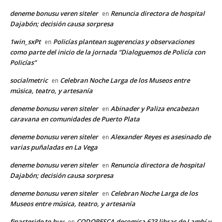
deneme bonusu veren siteler
Renuncia directora de hospital
en
Dajabón; decisión causa sorpresa
1win_sxPt
Policías plantean sugerencias y observaciones
en
como parte del inicio de la jornada “Dialoguemos de Policía con
Policías”
socialmetric
Celebran Noche Larga de los Museos entre
en
música, teatro, y artesanía
deneme bonusu veren siteler
Abinader y Paliza encabezan
en
caravana en comunidades de Puerto Plata
deneme bonusu veren siteler
Alexander Reyes es asesinado de
en
varias puñaladas en La Vega
deneme bonusu veren siteler
Renuncia directora de hospital
en
Dajabón; decisión causa sorpresa
deneme bonusu veren siteler
Celebran Noche Larga de los
en
Museos entre música, teatro, y artesanía
finasteride to buy
CODOPESCA decomisa 623 libras de Lambí y
en