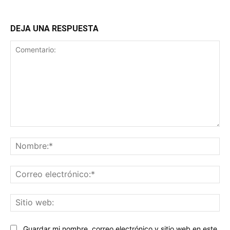
DEJA UNA RESPUESTA
Comentario:
No
Co
ele
Sit
we
Guardar mi nombre, correo electrónico y sitio web en este