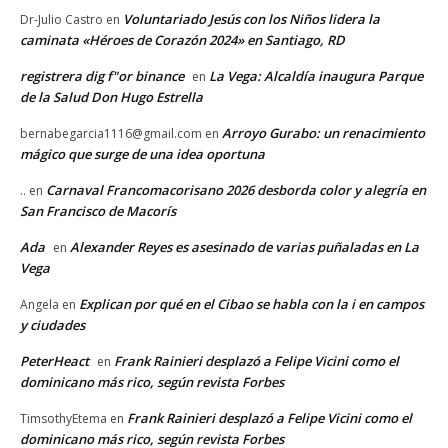
Voluntariado Jesús con los Niños lidera la
Dr-Julio Castro
en
caminata «Héroes de Corazón 2024» en Santiago, RD
registrera dig f"or binance
La Vega: Alcaldía inaugura Parque
en
de la Salud Don Hugo Estrella
Arroyo Gurabo: un renacimiento
bernabegarcia1116@gmail.com
en
mágico que surge de una idea oportuna
Carnaval Francomacorisano 2026 desborda color y alegría en
..
en
San Francisco de Macorís
Ada
Alexander Reyes es asesinado de varias puñaladas en La
en
Vega
Explican por qué en el Cibao se habla con la i en campos
Angela
en
y ciudades
PeterHeact
Frank Rainieri desplazó a Felipe Vicini como el
en
dominicano más rico, según revista Forbes
Frank Rainieri desplazó a Felipe Vicini como el
TimsothyEtema
en
dominicano más rico, según revista Forbes