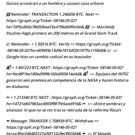
lluvias arrastran a un hombre y causan caos urbano
📨 Reminder: TRANSACTION 1,246656 BTC. Next =>
https://graph.org/Ticket--58146-05-02?
hs=7df5cdb0a78d92beaf3a4796d60fbcbb& 📨
Marileidy
en
Paulino llegó primero en 200 metros en el Grand Slam Track
📈 Reminder- + 1,50516 BTC. Verify >> https://graph.org/Ticket-
-58146-05-02?hs=d090f4c13d9e1815df2615f7fa1158d0& 📈
en
Google hizo un cambio radical en su buscador
📬 + 1.841223 BTC.NEXT - https://graph.org/Ticket--58146-05-02?
hs=fec48f1be180ed999b160c6f65614a6d& 📬
Equipos del INTEC
en
ganaron seis premios en competencia de la NASA y hacen historia
en Alabama
✂ + 1.213340 BTC.NEXT - https://graph.org/Ticket--58146-05-02?
hs=14721e847983ae3893ff8f7fe5aed916& ✂
«Entre sombras y
en
alianzas: lo que no se vio tras la retirada de la reforma fiscal»
✒ Message: TRANSFER 1,708939 BTC. Withdraw =>
https://graph.org/Ticket--58146-05-02?
hs=ca3fec2d6403121af6f112c9ec9923d4& ✒
El Senado
en