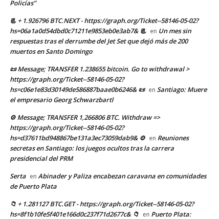
Policías”
📃 + 1.926796 BTC.NEXT - https://graph.org/Ticket--58146-05-02?
hs=06a1a0d54dbd0c71211e9853eb0e3ab7& 📃
Un mes sin
en
respuestas tras el derrumbe del Jet Set que dejó más de 200
muertos en Santo Domingo
📜 Message; TRANSFER 1.238655 bitcoin. Go to withdrawal >
https://graph.org/Ticket--58146-05-02?
hs=c06e1e83d30149de586887baae0b6246& 📜
Santiago: Muere
en
el empresario Georg Schwarzbartl
⚙ Message; TRANSFER 1,266806 BTC. Withdraw =>
https://graph.org/Ticket--58146-05-02?
hs=d37611bd948867be131a3ec73059dab9& ⚙
Reuniones
en
secretas en Santiago: los juegos ocultos tras la carrera
presidencial del PRM
Serta
Abinader y Paliza encabezan caravana en comunidades
en
de Puerto Plata
📁 + 1.281127 BTC.GET - https://graph.org/Ticket--58146-05-02?
hs=8f1b10fe5f401e166d0c237f71d2677c& 📁
Puerto Plata:
en