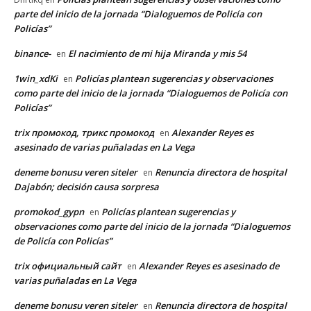
parte del inicio de la jornada “Dialoguemos de Policía con
Policías”
binance-
El nacimiento de mi hija Miranda y mis 54
en
1win_xdKi
Policías plantean sugerencias y observaciones
en
como parte del inicio de la jornada “Dialoguemos de Policía con
Policías”
trix промокод, трикс промокод
Alexander Reyes es
en
asesinado de varias puñaladas en La Vega
deneme bonusu veren siteler
Renuncia directora de hospital
en
Dajabón; decisión causa sorpresa
promokod_gypn
Policías plantean sugerencias y
en
observaciones como parte del inicio de la jornada “Dialoguemos
de Policía con Policías”
trix официальный сайт
Alexander Reyes es asesinado de
en
varias puñaladas en La Vega
deneme bonusu veren siteler
Renuncia directora de hospital
en