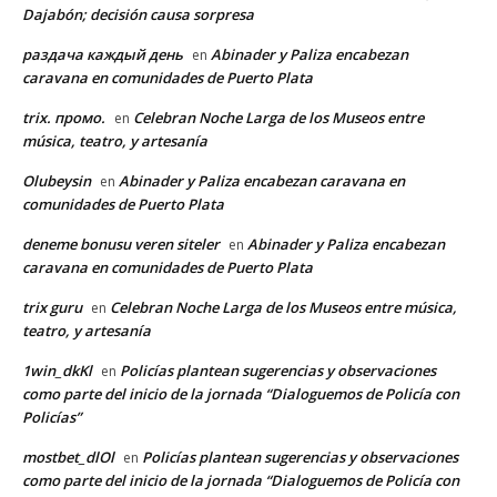
Dajabón; decisión causa sorpresa
раздача каждый день
Abinader y Paliza encabezan
en
caravana en comunidades de Puerto Plata
trix. промо.
Celebran Noche Larga de los Museos entre
en
música, teatro, y artesanía
Olubeysin
Abinader y Paliza encabezan caravana en
en
comunidades de Puerto Plata
deneme bonusu veren siteler
Abinader y Paliza encabezan
en
caravana en comunidades de Puerto Plata
trix guru
Celebran Noche Larga de los Museos entre música,
en
teatro, y artesanía
1win_dkKl
Policías plantean sugerencias y observaciones
en
como parte del inicio de la jornada “Dialoguemos de Policía con
Policías”
mostbet_dlOl
Policías plantean sugerencias y observaciones
en
como parte del inicio de la jornada “Dialoguemos de Policía con