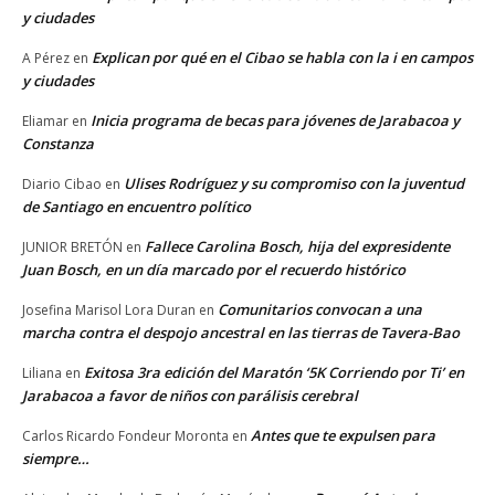
y ciudades
Explican por qué en el Cibao se habla con la i en campos
A Pérez
en
y ciudades
Inicia programa de becas para jóvenes de Jarabacoa y
Eliamar
en
Constanza
Ulises Rodríguez y su compromiso con la juventud
Diario Cibao
en
de Santiago en encuentro político
Fallece Carolina Bosch, hija del expresidente
JUNIOR BRETÓN
en
Juan Bosch, en un día marcado por el recuerdo histórico
Comunitarios convocan a una
Josefina Marisol Lora Duran
en
marcha contra el despojo ancestral en las tierras de Tavera-Bao
Exitosa 3ra edición del Maratón ‘5K Corriendo por Ti’ en
Liliana
en
Jarabacoa a favor de niños con parálisis cerebral
Antes que te expulsen para
Carlos Ricardo Fondeur Moronta
en
siempre…