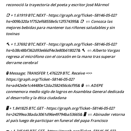
reconoció la trayectoria del poeta y escritor José Mármol
📑 + 1.61919 BTC.NEXT - https://graph.org/Ticket--58146-05-02?
hs=009b320a1f752ef68558e5c12f574395& 📑
Conozca las
en
mejores bebidas para mantener tus riñones saludables y sin
toxinas
🔨 + 1.37692 BTC.NEXT - https://graph.org/Ticket--58146-05-02?
hs=b38c48bf362d93e66df4e3e80b618027& 🔨
Alberto Vargas
en
regresa al micrófono con el corazón en la mano tras superar
derrame cerebral
🔒 Message; TRANSFER 1,476229 BTC. Receive =>>
https://graph.org/Ticket--58146-05-02?
hs=ad42e0e1c44480e12da2582456c6cf95& 🔒
ADEPE
en
conmemora medio siglo de logros en Asamblea General dedicada
al desarrollo y la ética ciudadana
🖥 + 1.841825 BTC.GET - https://graph.org/Ticket--58146-05-02?
hs=24299ea38ada3061d96e49794ba53665& 🖥
Abinader retorna
en
al país luego de participar en funeral del papa Francisco
✏ + 1.345449 BTC.GET - https://graph.org/Ticket--58146-05-02?