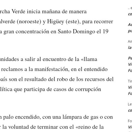
..
rcha Verde inicia mañana de manera
co
lverde (noroeste) y Higüey (este), para recorrer
A
na gran concentración en Santo Domingo el 19
pu
An
la
nidades a salir al encuentro de la «llama
Pe
Vi
reclamos a la manifestación, en el entendido
Fo
aís son el resultado del robo de los recursos del
Ti
Vi
lítica que participa de casos de corrupción
Fo
Le
co
un palo encendido, con una lámpara de gas o con
Fo
r la voluntad de terminar con el «reino de la
Vi