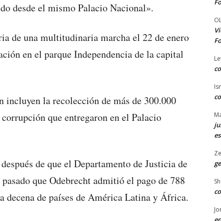
Fo
ido desde el mismo Palacio Nacional».
O
Vi
ia de una multitudinaria marcha el 22 de enero
Fo
ción en el parque Independencia de la capital
Le
co
Is
co
 incluyen la recolección de más de 300.000
Ma
 corrupción que entregaron en el Palacio
ju
es
Ze
 después de que el Departamento de Justicia de
ge
 pasado que Odebrecht admitió el pago de 788
Sh
co
a decena de países de América Latina y África.
Jo
en