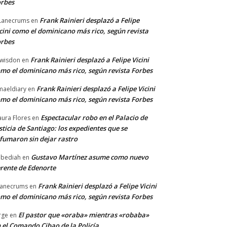
rbes
Frank Rainieri desplazó a Felipe
Lanecrums
en
cini como el dominicano más rico, según revista
rbes
Frank Rainieri desplazó a Felipe Vicini
wisdon
en
mo el dominicano más rico, según revista Forbes
Frank Rainieri desplazó a Felipe Vicini
maeldiary
en
mo el dominicano más rico, según revista Forbes
Espectacular robo en el Palacio de
ura Flores
en
sticia de Santiago: los expedientes que se
fumaron sin dejar rastro
Gustavo Martínez asume como nuevo
bediah
en
rente de Edenorte
Frank Rainieri desplazó a Felipe Vicini
anecrums
en
mo el dominicano más rico, según revista Forbes
El pastor que «oraba» mientras «robaba»
rge
en
 el Comando Cibao de la Policía