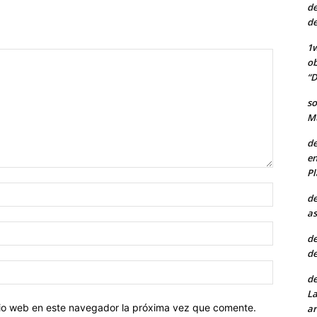
de
de
1w
ob
“D
so
Mu
de
en
Pl
Nombre:
de
as
Correo
de
electróni
de
Sitio
de
web:
La
itio web en este navegador la próxima vez que comente.
ar