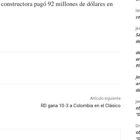
 constructora pagó 92 millones de dólares en
Is
co
Je
Sa
de
de
en
Pl
Je
am
de
Artículo siguiente
Ja
RD gana 10-3 a Colombia en el Clásico
ob
“D
Dn
ob
“D