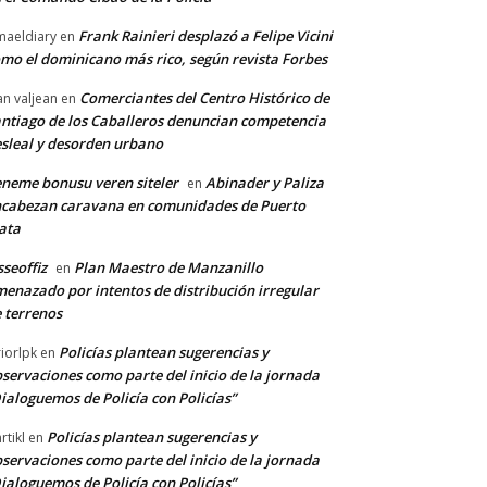
Frank Rainieri desplazó a Felipe Vicini
maeldiary
en
mo el dominicano más rico, según revista Forbes
Comerciantes del Centro Histórico de
an valjean
en
ntiago de los Caballeros denuncian competencia
sleal y desorden urbano
neme bonusu veren siteler
Abinader y Paliza
en
cabezan caravana en comunidades de Puerto
ata
sseoffiz
Plan Maestro de Manzanillo
en
enazado por intentos de distribución irregular
 terrenos
Policías plantean sugerencias y
riorlpk
en
servaciones como parte del inicio de la jornada
ialoguemos de Policía con Policías”
Policías plantean sugerencias y
rtikl
en
servaciones como parte del inicio de la jornada
ialoguemos de Policía con Policías”