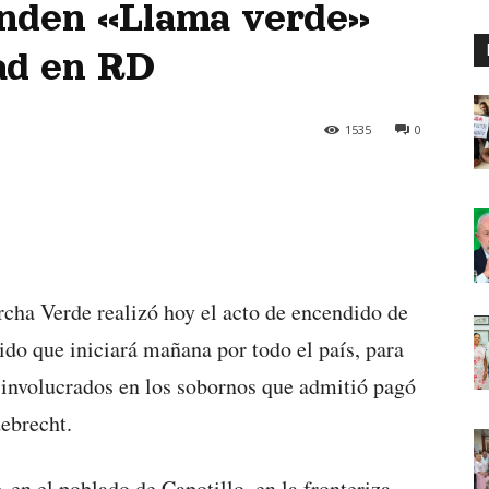
enden «Llama verde»
ad en RD
1535
0
ha Verde realizó hoy el acto de encendido de
do que iniciará mañana por todo el país, para
s involucrados en los sobornos que admitió pagó
debrecht.
 en el poblado de Capotillo, en la fronteriza