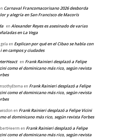
Carnaval Francomacorisano 2026 desborda
en
lor y alegría en San Francisco de Macorís
da
Alexander Reyes es asesinado de varias
en
ñaladas en La Vega
Explican por qué en el Cibao se habla con
gela
en
 i en campos y ciudades
terHeact
Frank Rainieri desplazó a Felipe
en
cini como el dominicano más rico, según revista
rbes
Frank Rainieri desplazó a Felipe
msothyEtema
en
cini como el dominicano más rico, según revista
rbes
Frank Rainieri desplazó a Felipe Vicini
wisdon
en
mo el dominicano más rico, según revista Forbes
Frank Rainieri desplazó a Felipe
bertHeerm
en
cini como el dominicano más rico, según revista