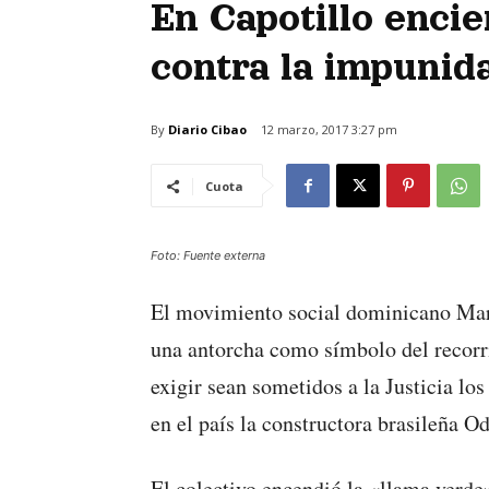
En Capotillo enci
contra la impunid
By
Diario Cibao
12 marzo, 2017 3:27 pm
Cuota
Foto: Fuente externa
El movimiento social dominicano Marc
una antorcha como símbolo del recorri
exigir sean sometidos a la Justicia lo
en el país la constructora brasileña O
El colectivo encendió la «llama verde»