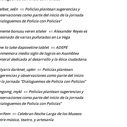
lbet_seEn
Policías plantean sugerencias y
en
servaciones como parte del inicio de la jornada
ialoguemos de Policía con Policías”
neme bonusu veren siteler
Alexander Reyes es
en
esinado de varias puñaladas en La Vega
w to take dapoxetine tablet
ADEPE
en
nmemora medio siglo de logros en Asamblea
neral dedicada al desarrollo y la ética ciudadana
lyaris darknet_upkn
Policías plantean
en
gerencias y observaciones como parte del inicio
 la jornada “Dialoguemos de Policía con Policías”
mgomg_mykl
Policías plantean sugerencias y
en
servaciones como parte del inicio de la jornada
ialoguemos de Policía con Policías”
orifem
Celebran Noche Larga de los Museos
en
tre música, teatro, y artesanía