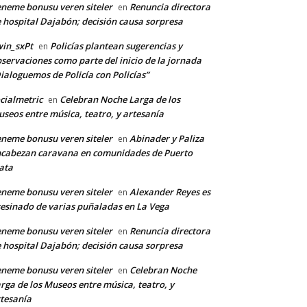
neme bonusu veren siteler
Renuncia directora
en
 hospital Dajabón; decisión causa sorpresa
in_sxPt
Policías plantean sugerencias y
en
servaciones como parte del inicio de la jornada
ialoguemos de Policía con Policías”
cialmetric
Celebran Noche Larga de los
en
seos entre música, teatro, y artesanía
neme bonusu veren siteler
Abinader y Paliza
en
cabezan caravana en comunidades de Puerto
ata
*
neme bonusu veren siteler
Alexander Reyes es
en
esinado de varias puñaladas en La Vega
neme bonusu veren siteler
Renuncia directora
en
co:*
 hospital Dajabón; decisión causa sorpresa
neme bonusu veren siteler
Celebran Noche
en
rga de los Museos entre música, teatro, y
tesanía