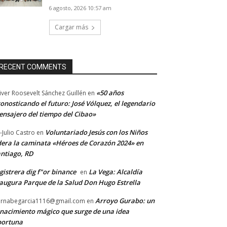
6 agosto, 2026 10:57 am
Cargar más
RECENT COMMENTS
«50 años
iver Roosevelt Sánchez Guillén
en
onosticando el futuro: José Vólquez, el legendario
nsajero del tiempo del Cibao»
Voluntariado Jesús con los Niños
-Julio Castro
en
dera la caminata «Héroes de Corazón 2024» en
ntiago, RD
gistrera dig f"or binance
La Vega: Alcaldía
en
augura Parque de la Salud Don Hugo Estrella
Arroyo Gurabo: un
rnabegarcia1116@gmail.com
en
nacimiento mágico que surge de una idea
portuna