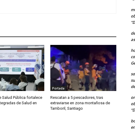
me
ob
“D
de
as
ho
co
Ge
so
su
de
Portada
o
e Salud Pública fortalece
Rescatan a 5 pescadores, tras
ntegradas de Salud en
extraviarse en zona montañosa de
ob
Tamboril, Santiago
“D
b
en