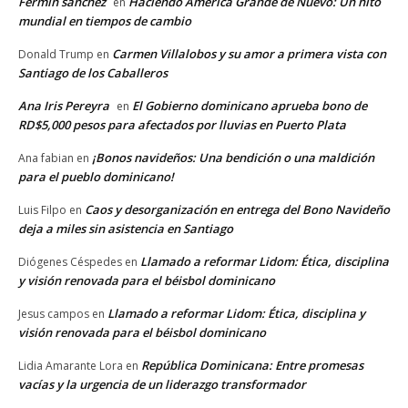
Fermin sanchez
Haciendo América Grande de Nuevo: Un hito
en
mundial en tiempos de cambio
Carmen Villalobos y su amor a primera vista con
Donald Trump
en
Santiago de los Caballeros
Ana Iris Pereyra
El Gobierno dominicano aprueba bono de
en
RD$5,000 pesos para afectados por lluvias en Puerto Plata
¡Bonos navideños: Una bendición o una maldición
Ana fabian
en
para el pueblo dominicano!
Caos y desorganización en entrega del Bono Navideño
Luis Filpo
en
deja a miles sin asistencia en Santiago
Llamado a reformar Lidom: Ética, disciplina
Diógenes Céspedes
en
y visión renovada para el béisbol dominicano
Llamado a reformar Lidom: Ética, disciplina y
Jesus campos
en
visión renovada para el béisbol dominicano
República Dominicana: Entre promesas
Lidia Amarante Lora
en
vacías y la urgencia de un liderazgo transformador