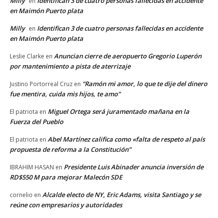
Milly
Identifican 3 de cuatro personas fallecidas en accidente
en
en Maimón Puerto plata
Milly
Identifican 3 de cuatro personas fallecidas en accidente
en
en Maimón Puerto plata
Anuncian cierre de aeropuerto Gregorio Luperón
Leslie Clarke
en
por mantenimiento a pista de aterrizaje
“Ramón mi amor, lo que te dije del dinero
Justino Portorreal Cruz
en
fue mentira, cuida mis hijos, te amo”
Miguel Ortega será juramentado mañana en la
El patriota
en
Fuerza del Pueblo
Abel Martínez califica como «falta de respeto al país
El patriota
en
propuesta de reforma a la Constitución”
Presidente Luis Abinader anuncia inversión de
IBRAHIM HASAN
en
RD$550 M para mejorar Malecón SDE
Alcalde electo de NY, Eric Adams, visita Santiago y se
cornelio
en
reúne con empresarios y autoridades