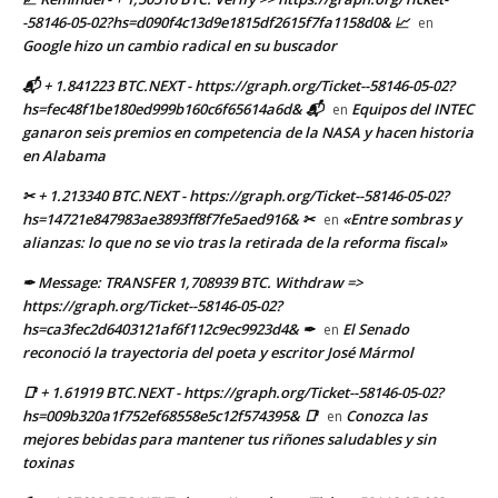
-58146-05-02?hs=d090f4c13d9e1815df2615f7fa1158d0& 📈
en
Google hizo un cambio radical en su buscador
📬 + 1.841223 BTC.NEXT - https://graph.org/Ticket--58146-05-02?
hs=fec48f1be180ed999b160c6f65614a6d& 📬
Equipos del INTEC
en
ganaron seis premios en competencia de la NASA y hacen historia
en Alabama
✂ + 1.213340 BTC.NEXT - https://graph.org/Ticket--58146-05-02?
hs=14721e847983ae3893ff8f7fe5aed916& ✂
«Entre sombras y
en
alianzas: lo que no se vio tras la retirada de la reforma fiscal»
✒ Message: TRANSFER 1,708939 BTC. Withdraw =>
https://graph.org/Ticket--58146-05-02?
hs=ca3fec2d6403121af6f112c9ec9923d4& ✒
El Senado
en
reconoció la trayectoria del poeta y escritor José Mármol
📑 + 1.61919 BTC.NEXT - https://graph.org/Ticket--58146-05-02?
hs=009b320a1f752ef68558e5c12f574395& 📑
Conozca las
en
mejores bebidas para mantener tus riñones saludables y sin
toxinas