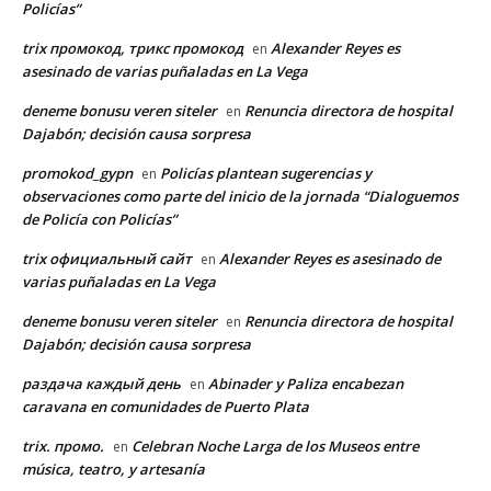
Policías”
trix промокод, трикс промокод
Alexander Reyes es
en
asesinado de varias puñaladas en La Vega
deneme bonusu veren siteler
Renuncia directora de hospital
en
Dajabón; decisión causa sorpresa
promokod_gypn
Policías plantean sugerencias y
en
observaciones como parte del inicio de la jornada “Dialoguemos
de Policía con Policías”
trix официальный сайт
Alexander Reyes es asesinado de
en
varias puñaladas en La Vega
deneme bonusu veren siteler
Renuncia directora de hospital
en
Dajabón; decisión causa sorpresa
раздача каждый день
Abinader y Paliza encabezan
en
caravana en comunidades de Puerto Plata
trix. промо.
Celebran Noche Larga de los Museos entre
en
música, teatro, y artesanía