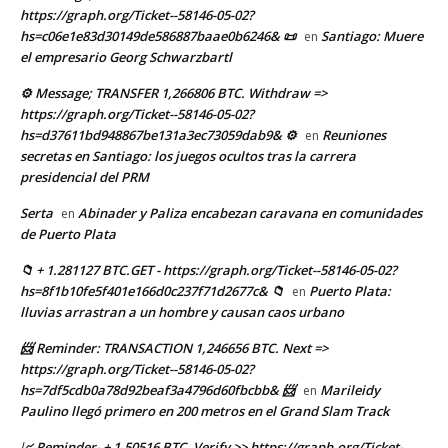
https://graph.org/Ticket--58146-05-02?
hs=c06e1e83d30149de586887baae0b6246& 📜
Santiago: Muere
en
el empresario Georg Schwarzbartl
⚙ Message; TRANSFER 1,266806 BTC. Withdraw =>
https://graph.org/Ticket--58146-05-02?
hs=d37611bd948867be131a3ec73059dab9& ⚙
Reuniones
en
secretas en Santiago: los juegos ocultos tras la carrera
presidencial del PRM
Serta
Abinader y Paliza encabezan caravana en comunidades
en
de Puerto Plata
📁 + 1.281127 BTC.GET - https://graph.org/Ticket--58146-05-02?
hs=8f1b10fe5f401e166d0c237f71d2677c& 📁
Puerto Plata:
en
lluvias arrastran a un hombre y causan caos urbano
📨 Reminder: TRANSACTION 1,246656 BTC. Next =>
https://graph.org/Ticket--58146-05-02?
hs=7df5cdb0a78d92beaf3a4796d60fbcbb& 📨
Marileidy
en
Paulino llegó primero en 200 metros en el Grand Slam Track
📈 Reminder- + 1,50516 BTC. Verify >> https://graph.org/Ticket-