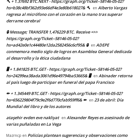
🔨 + 1.37692 BTC.NEXT - https://graph.org/Ticket--58146-05-02?
hs=b38c48bf362d93e66df4e3e80b618027& 🔨
Alberto Vargas
en
regresa al micrófono con el corazón en la mano tras superar
derrame cerebral
🔒 Message; TRANSFER 1,476229 BTC. Receive =>>
https://graph.org/Ticket--58146-05-02?
hs=ad42e0e1c44480e12da2582456c6cf95& 🔒
ADEPE
en
conmemora medio siglo de logros en Asamblea General dedicada
al desarrollo y la ética ciudadana
🖥 + 1.841825 BTC.GET - https://graph.org/Ticket--58146-05-02?
hs=24299ea38ada3061d96e49794ba53665& 🖥
Abinader retorna
en
al país luego de participar en funeral del papa Francisco
✏ + 1.345449 BTC.GET - https://graph.org/Ticket--58146-05-02?
hs=656229804f79c9e2f6d770cfab959ff6& ✏
23 de abril: Día
en
Mundial del libro y de los autores
ataşehir evden eve nakliyat
Alexander Reyes es asesinado de
en
varias puñaladas en La Vega
Policías plantean sugerencias y observaciones como
Mazrncp
en