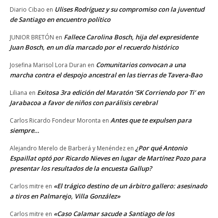
Ulises Rodríguez y su compromiso con la juventud
Diario Cibao
en
de Santiago en encuentro político
Fallece Carolina Bosch, hija del expresidente
JUNIOR BRETÓN
en
Juan Bosch, en un día marcado por el recuerdo histórico
Comunitarios convocan a una
Josefina Marisol Lora Duran
en
marcha contra el despojo ancestral en las tierras de Tavera-Bao
Exitosa 3ra edición del Maratón ‘5K Corriendo por Ti’ en
Liliana
en
Jarabacoa a favor de niños con parálisis cerebral
Antes que te expulsen para
Carlos Ricardo Fondeur Moronta
en
siempre…
¿Por qué Antonio
Alejandro Merelo de Barberá y Menéndez
en
Espaillat optó por Ricardo Nieves en lugar de Martínez Pozo para
presentar los resultados de la encuesta Gallup?
«El trágico destino de un árbitro gallero: asesinado
Carlos mitre
en
a tiros en Palmarejo, Villa González»
«Caso Calamar sacude a Santiago de los
Carlos mitre
en