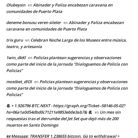
Olubeysin
Abinader y Paliza encabezan caravana en
en
comunidades de Puerto Plata
deneme bonusu veren siteler
Abinader y Paliza encabezan
en
caravana en comunidades de Puerto Plata
trix guru
Celebran Noche Larga de los Museos entre música,
en
teatro, y artesanía
1win_dkKl
Policías plantean sugerencias y observaciones
en
como parte del inicio de la jornada “Dialoguemos de Policía con
Policías”
mostbet_dlOl
Policías plantean sugerencias y observaciones
en
como parte del inicio de la jornada “Dialoguemos de Policía con
Policías”
📃 + 1.926796 BTC.NEXT - https://graph.org/Ticket--58146-05-02?
hs=06a1a0d54dbd0c71211e9853eb0e3ab7& 📃
Un mes sin
en
respuestas tras el derrumbe del Jet Set que dejó más de 200
muertos en Santo Domingo
📜 Message; TRANSFER 1.238655 bitcoin. Go to withdrawal >