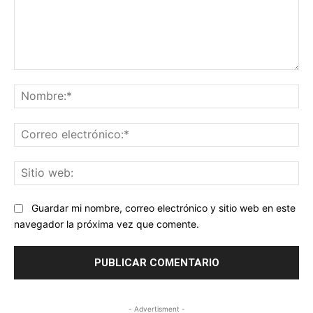
Comentario:
No
Co
ele
Sit
we
Guardar mi nombre, correo electrónico y sitio web en este
navegador la próxima vez que comente.
- Advertisment -