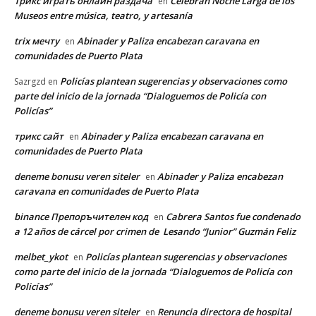
Трикс играть онлайн раздача
Celebran Noche Larga de los
en
Museos entre música, teatro, y artesanía
trix мечту
Abinader y Paliza encabezan caravana en
en
comunidades de Puerto Plata
Policías plantean sugerencias y observaciones como
Sazrgzd
en
parte del inicio de la jornada “Dialoguemos de Policía con
Policías”
трикс сайт
Abinader y Paliza encabezan caravana en
en
comunidades de Puerto Plata
deneme bonusu veren siteler
Abinader y Paliza encabezan
en
caravana en comunidades de Puerto Plata
binance Препоръчителен код
Cabrera Santos fue condenado
en
a 12 años de cárcel por crimen de Lesando “Junior” Guzmán Feliz
melbet_ykot
Policías plantean sugerencias y observaciones
en
como parte del inicio de la jornada “Dialoguemos de Policía con
Policías”
deneme bonusu veren siteler
Renuncia directora de hospital
en