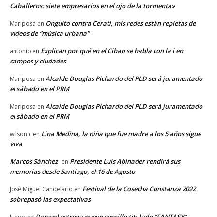
Caballeros: siete empresarios en el ojo de la tormenta»
Onguito contra Cerati, mis redes están repletas de
Mariposa
en
vídeos de “música urbana”
Explican por qué en el Cibao se habla con la i en
antonio
en
campos y ciudades
Alcalde Douglas Pichardo del PLD será juramentado
Mariposa
en
el sábado en el PRM
Alcalde Douglas Pichardo del PLD será juramentado
Mariposa
en
el sábado en el PRM
Lina Medina, la niña que fue madre a los 5 años sigue
wilson c
en
viva
Marcos Sánchez
Presidente Luis Abinader rendirá sus
en
memorias desde Santiago, el 16 de Agosto
Festival de la Cosecha Constanza 2022
José Miguel Candelario
en
sobrepasó las expectativas
Denzzel estrena nuevo sencillo titulado “FANTASY”
Junior
en