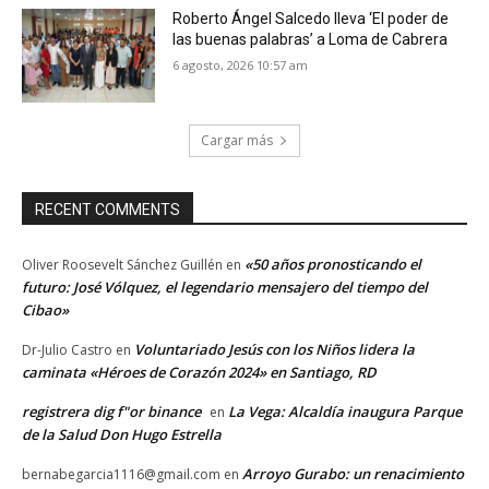
Roberto Ángel Salcedo lleva ‘El poder de
las buenas palabras’ a Loma de Cabrera
6 agosto, 2026 10:57 am
Cargar más
RECENT COMMENTS
«50 años pronosticando el
Oliver Roosevelt Sánchez Guillén
en
futuro: José Vólquez, el legendario mensajero del tiempo del
Cibao»
Voluntariado Jesús con los Niños lidera la
Dr-Julio Castro
en
caminata «Héroes de Corazón 2024» en Santiago, RD
registrera dig f"or binance
La Vega: Alcaldía inaugura Parque
en
de la Salud Don Hugo Estrella
Arroyo Gurabo: un renacimiento
bernabegarcia1116@gmail.com
en