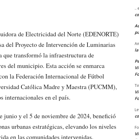
..
co
A
pu
buidora de Electricidad del Norte (EDENORTE)
sa del Proyecto de Intervención de Luminarias
An
la
que transformó la infraestructura de
Pe
res del municipio. Esta acción se enmarca
Vi
Fo
on la Federación Internacional de Fútbol
niversidad Católica Madre y Maestra (PUCMM),
Ti
Vi
s internacionales en el país.
Fo
Le
de junio y el 5 de noviembre de 2024, benefició
co
nas urbanas estratégicas, elevando los niveles
Fo
Vi
vida en las comunidades intervenidas.