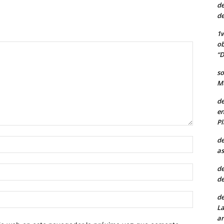
de
de
1w
ob
“D
so
Mu
de
en
Pl
de
Nombre:
as
de
Correo
de
electróni
Sitio
de
web:
La
ar