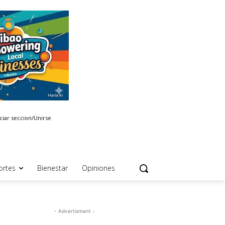
iciar seccion/Unirse
ortes
Bienestar
Opiniones
- Advertisment -