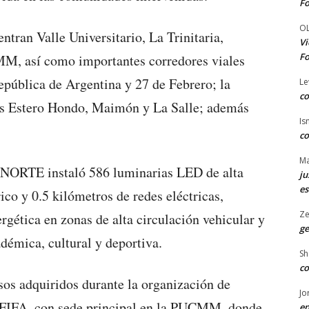
Fo
O
ntran Valle Universitario, La Trinitaria,
Vi
Fo
M, así como importantes corredores viales
epública de Argentina y 27 de Febrero; la
Le
co
les Estero Hondo, Maimón y La Salle; además
Is
co
Ma
ENORTE instaló 586 luminarias LED de alta
ju
es
rico y 0.5 kilómetros de redes eléctricas,
Ze
ergética en zonas de alta circulación vehicular y
ge
démica, cultural y deportiva.
Sh
co
os adquiridos durante la organización de
Jo
a FIFA, con sede principal en la PUCMM, donde
en