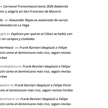
Carnaval Francomacorisano 2026 desborda
en
lor y alegría en San Francisco de Macorís
da
Alexander Reyes es asesinado de varias
en
ñaladas en La Vega
Explican por qué en el Cibao se habla con
gela
en
 i en campos y ciudades
terHeact
Frank Rainieri desplazó a Felipe
en
cini como el dominicano más rico, según revista
rbes
Frank Rainieri desplazó a Felipe
msothyEtema
en
cini como el dominicano más rico, según revista
rbes
Frank Rainieri desplazó a Felipe Vicini
wisdon
en
mo el dominicano más rico, según revista Forbes
Frank Rainieri desplazó a Felipe
bertHeerm
en
cini como el dominicano más rico, según revista