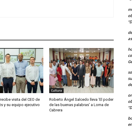
me
ob
“D
de
as
ho
co
Ge
so
su
de
Cultura
o
 recibe visita del CEO de
Roberto Ángel Salcedo lleva ‘El poder
ob
ts y su equipo ejecutivo
de las buenas palabras’ a Loma de
“D
Cabrera
b
en