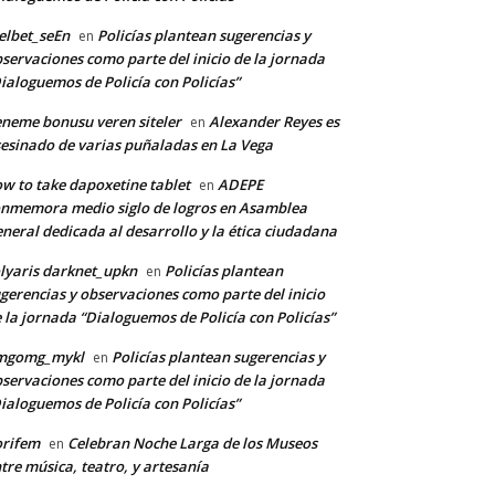
lbet_seEn
Policías plantean sugerencias y
en
servaciones como parte del inicio de la jornada
ialoguemos de Policía con Policías”
neme bonusu veren siteler
Alexander Reyes es
en
esinado de varias puñaladas en La Vega
w to take dapoxetine tablet
ADEPE
en
nmemora medio siglo de logros en Asamblea
neral dedicada al desarrollo y la ética ciudadana
lyaris darknet_upkn
Policías plantean
en
gerencias y observaciones como parte del inicio
 la jornada “Dialoguemos de Policía con Policías”
mgomg_mykl
Policías plantean sugerencias y
en
servaciones como parte del inicio de la jornada
ialoguemos de Policía con Policías”
orifem
Celebran Noche Larga de los Museos
en
tre música, teatro, y artesanía