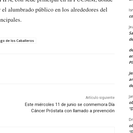
r el alumbrado público en los alrededores del
Is
co
ncipales.
Je
Sa
de
ago de los Caballeros
de
en
Pl
Je
am
de
Ja
Artículo siguiente
ob
Este miércoles 11 de junio se conmemora Día
“D
Cáncer Próstata con llamado a prevención
Dn
ob
“D