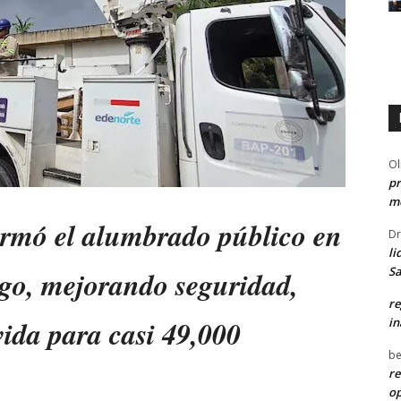
Ol
pr
me
ormó el alumbrado público en
Dr
li
Sa
ago, mejorando seguridad,
re
vida para casi 49,000
in
be
re
o