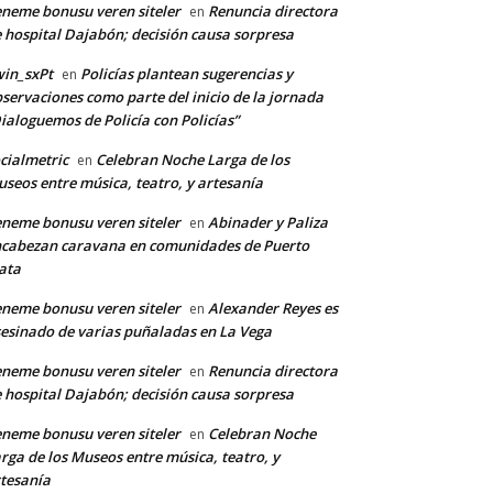
neme bonusu veren siteler
Renuncia directora
en
 hospital Dajabón; decisión causa sorpresa
in_sxPt
Policías plantean sugerencias y
en
servaciones como parte del inicio de la jornada
ialoguemos de Policía con Policías”
cialmetric
Celebran Noche Larga de los
en
seos entre música, teatro, y artesanía
neme bonusu veren siteler
Abinader y Paliza
en
cabezan caravana en comunidades de Puerto
ata
neme bonusu veren siteler
Alexander Reyes es
en
*
esinado de varias puñaladas en La Vega
neme bonusu veren siteler
Renuncia directora
en
 hospital Dajabón; decisión causa sorpresa
co:*
neme bonusu veren siteler
Celebran Noche
en
rga de los Museos entre música, teatro, y
tesanía