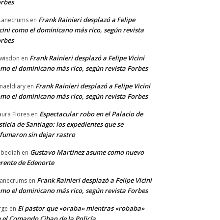
rbes
Frank Rainieri desplazó a Felipe
Lanecrums
en
cini como el dominicano más rico, según revista
rbes
Frank Rainieri desplazó a Felipe Vicini
wisdon
en
mo el dominicano más rico, según revista Forbes
Frank Rainieri desplazó a Felipe Vicini
maeldiary
en
mo el dominicano más rico, según revista Forbes
Espectacular robo en el Palacio de
ura Flores
en
sticia de Santiago: los expedientes que se
fumaron sin dejar rastro
Gustavo Martínez asume como nuevo
bediah
en
rente de Edenorte
Frank Rainieri desplazó a Felipe Vicini
anecrums
en
mo el dominicano más rico, según revista Forbes
El pastor que «oraba» mientras «robaba»
rge
en
 el Comando Cibao de la Policía