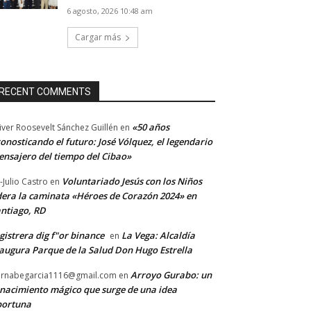
6 agosto, 2026 10:48 am
Cargar más
RECENT COMMENTS
«50 años
iver Roosevelt Sánchez Guillén
en
onosticando el futuro: José Vólquez, el legendario
nsajero del tiempo del Cibao»
Voluntariado Jesús con los Niños
-Julio Castro
en
dera la caminata «Héroes de Corazón 2024» en
ntiago, RD
gistrera dig f"or binance
La Vega: Alcaldía
en
augura Parque de la Salud Don Hugo Estrella
Arroyo Gurabo: un
rnabegarcia1116@gmail.com
en
nacimiento mágico que surge de una idea
portuna