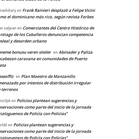
Frank Rainieri desplazó a Felipe Vicini
maeldiary
en
mo el dominicano más rico, según revista Forbes
Comerciantes del Centro Histórico de
an valjean
en
ntiago de los Caballeros denuncian competencia
sleal y desorden urbano
neme bonusu veren siteler
Abinader y Paliza
en
cabezan caravana en comunidades de Puerto
ata
sseoffiz
Plan Maestro de Manzanillo
en
enazado por intentos de distribución irregular
 terrenos
Policías plantean sugerencias y
riorlpk
en
servaciones como parte del inicio de la jornada
ialoguemos de Policía con Policías”
Policías plantean sugerencias y
rtikl
en
servaciones como parte del inicio de la jornada
ialoguemos de Policía con Policías”