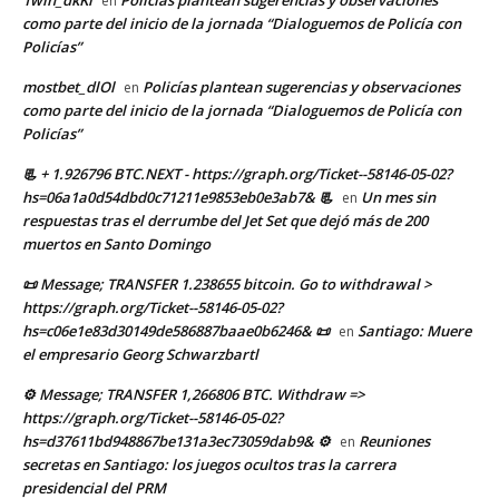
1win_dkKl
Policías plantean sugerencias y observaciones
en
como parte del inicio de la jornada “Dialoguemos de Policía con
Policías”
mostbet_dlOl
Policías plantean sugerencias y observaciones
en
como parte del inicio de la jornada “Dialoguemos de Policía con
Policías”
📃 + 1.926796 BTC.NEXT - https://graph.org/Ticket--58146-05-02?
hs=06a1a0d54dbd0c71211e9853eb0e3ab7& 📃
Un mes sin
en
respuestas tras el derrumbe del Jet Set que dejó más de 200
muertos en Santo Domingo
📜 Message; TRANSFER 1.238655 bitcoin. Go to withdrawal >
https://graph.org/Ticket--58146-05-02?
hs=c06e1e83d30149de586887baae0b6246& 📜
Santiago: Muere
en
el empresario Georg Schwarzbartl
⚙ Message; TRANSFER 1,266806 BTC. Withdraw =>
https://graph.org/Ticket--58146-05-02?
hs=d37611bd948867be131a3ec73059dab9& ⚙
Reuniones
en
secretas en Santiago: los juegos ocultos tras la carrera
presidencial del PRM