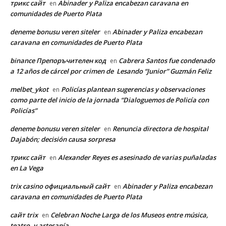
трикс сайт
Abinader y Paliza encabezan caravana en
en
comunidades de Puerto Plata
deneme bonusu veren siteler
Abinader y Paliza encabezan
en
caravana en comunidades de Puerto Plata
binance Препоръчителен код
Cabrera Santos fue condenado
en
a 12 años de cárcel por crimen de Lesando “Junior” Guzmán Feliz
melbet_ykot
Policías plantean sugerencias y observaciones
en
como parte del inicio de la jornada “Dialoguemos de Policía con
Policías”
deneme bonusu veren siteler
Renuncia directora de hospital
en
Dajabón; decisión causa sorpresa
трикс сайт
Alexander Reyes es asesinado de varias puñaladas
en
en La Vega
trix casino официальный сайт
Abinader y Paliza encabezan
en
caravana en comunidades de Puerto Plata
сайт trix
Celebran Noche Larga de los Museos entre música,
en
teatro, y artesanía