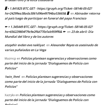
al desarrollo y la ética ciudadana
🖥 + 1.841825 BTC.GET - https://graph.org/Ticket--58146-05-02?
hs=24299ea38ada3061d96e49794ba53665& 🖥
Abinader retorna
en
al país luego de participar en funeral del papa Francisco
✏ + 1.345449 BTC.GET - https://graph.org/Ticket--58146-05-02?
hs=656229804f79c9e2f6d770cfab959ff6& ✏
23 de abril: Día
en
Mundial del libro y de los autores
ataşehir evden eve nakliyat
Alexander Reyes es asesinado de
en
varias puñaladas en La Vega
Policías plantean sugerencias y observaciones como
Mazrncp
en
parte del inicio de la jornada “Dialoguemos de Policía con
Policías”
1win_lhml
Policías plantean sugerencias y observaciones
en
como parte del inicio de la jornada “Dialoguemos de Policía con
Policías”
Policías plantean sugerencias y observaciones como
Xazrykx
en
parte del inicio de la jornada “Dialoguemos de Policía con
Policías”