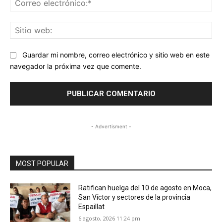
ele
Sit
we
Guardar mi nombre, correo electrónico y sitio web en este
navegador la próxima vez que comente.
- Advertisment -
MOST POPULAR
Ratifican huelga del 10 de agosto en Moca,
San Víctor y sectores de la provincia
Espaillat
6 agosto, 2026 11:24 pm