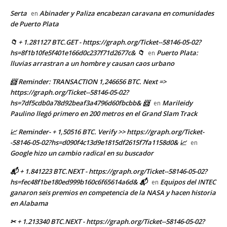
Serta
Abinader y Paliza encabezan caravana en comunidades
en
de Puerto Plata
📁 + 1.281127 BTC.GET - https://graph.org/Ticket--58146-05-02?
hs=8f1b10fe5f401e166d0c237f71d2677c& 📁
Puerto Plata:
en
lluvias arrastran a un hombre y causan caos urbano
📨 Reminder: TRANSACTION 1,246656 BTC. Next =>
https://graph.org/Ticket--58146-05-02?
hs=7df5cdb0a78d92beaf3a4796d60fbcbb& 📨
Marileidy
en
Paulino llegó primero en 200 metros en el Grand Slam Track
📈 Reminder- + 1,50516 BTC. Verify >> https://graph.org/Ticket-
-58146-05-02?hs=d090f4c13d9e1815df2615f7fa1158d0& 📈
en
Google hizo un cambio radical en su buscador
📬 + 1.841223 BTC.NEXT - https://graph.org/Ticket--58146-05-02?
hs=fec48f1be180ed999b160c6f65614a6d& 📬
Equipos del INTEC
en
ganaron seis premios en competencia de la NASA y hacen historia
en Alabama
✂ + 1.213340 BTC.NEXT - https://graph.org/Ticket--58146-05-02?