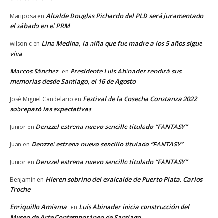
Alcalde Douglas Pichardo del PLD será juramentado
Mariposa
en
el sábado en el PRM
Lina Medina, la niña que fue madre a los 5 años sigue
wilson c
en
viva
Marcos Sánchez
Presidente Luis Abinader rendirá sus
en
memorias desde Santiago, el 16 de Agosto
Festival de la Cosecha Constanza 2022
José Miguel Candelario
en
sobrepasó las expectativas
Denzzel estrena nuevo sencillo titulado “FANTASY”
Junior
en
Denzzel estrena nuevo sencillo titulado “FANTASY”
Juan
en
Denzzel estrena nuevo sencillo titulado “FANTASY”
Junior
en
Hieren sobrino del exalcalde de Puerto Plata, Carlos
Benjamin
en
Troche
Enriquillo Amiama
Luis Abinader inicia construcción del
en
Museo de Arte Contemporáneo de Santiago