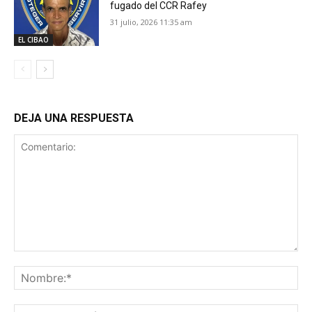
fugado del CCR Rafey
31 julio, 2026 11:35 am
EL CIBAO
DEJA UNA RESPUESTA
Comentario:
No
Co