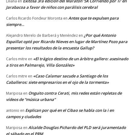
Exitosa 3ra edición del Maratón ‘5K Corriendo por Ti’ en
Liliana
en
Jarabacoa a favor de niños con parálisis cerebral
Antes que te expulsen para
Carlos Ricardo Fondeur Moronta
en
siempre…
¿Por qué Antonio
Alejandro Merelo de Barberá y Menéndez
en
Espaillat optó por Ricardo Nieves en lugar de Martínez Pozo para
presentar los resultados de la encuesta Gallup?
«El trágico destino de un árbitro gallero: asesinado
Carlos mitre
en
a tiros en Palmarejo, Villa González»
«Caso Calamar sacude a Santiago de los
Carlos mitre
en
Caballeros: siete empresarios en el ojo de la tormenta»
Onguito contra Cerati, mis redes están repletas de
Mariposa
en
vídeos de “música urbana”
Explican por qué en el Cibao se habla con la i en
antonio
en
campos y ciudades
Alcalde Douglas Pichardo del PLD será juramentado
Mariposa
en
el sábado en el PRM