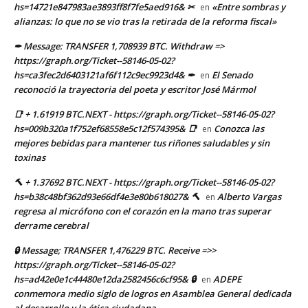
hs=14721e847983ae3893ff8f7fe5aed916& ✂
«Entre sombras y
en
alianzas: lo que no se vio tras la retirada de la reforma fiscal»
✒ Message: TRANSFER 1,708939 BTC. Withdraw =>
https://graph.org/Ticket--58146-05-02?
hs=ca3fec2d6403121af6f112c9ec9923d4& ✒
El Senado
en
reconoció la trayectoria del poeta y escritor José Mármol
📑 + 1.61919 BTC.NEXT - https://graph.org/Ticket--58146-05-02?
hs=009b320a1f752ef68558e5c12f574395& 📑
Conozca las
en
mejores bebidas para mantener tus riñones saludables y sin
toxinas
🔨 + 1.37692 BTC.NEXT - https://graph.org/Ticket--58146-05-02?
hs=b38c48bf362d93e66df4e3e80b618027& 🔨
Alberto Vargas
en
regresa al micrófono con el corazón en la mano tras superar
derrame cerebral
🔒 Message; TRANSFER 1,476229 BTC. Receive =>>
https://graph.org/Ticket--58146-05-02?
hs=ad42e0e1c44480e12da2582456c6cf95& 🔒
ADEPE
en
conmemora medio siglo de logros en Asamblea General dedicada