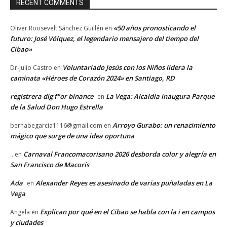
RECENT COMMENTS
«50 años pronosticando el
Oliver Roosevelt Sánchez Guillén
en
futuro: José Vólquez, el legendario mensajero del tiempo del
Cibao»
Voluntariado Jesús con los Niños lidera la
Dr-Julio Castro
en
caminata «Héroes de Corazón 2024» en Santiago, RD
registrera dig f"or binance
La Vega: Alcaldía inaugura Parque
en
de la Salud Don Hugo Estrella
Arroyo Gurabo: un renacimiento
bernabegarcia1116@gmail.com
en
mágico que surge de una idea oportuna
Carnaval Francomacorisano 2026 desborda color y alegría en
..
en
San Francisco de Macorís
Ada
Alexander Reyes es asesinado de varias puñaladas en La
en
Vega
Explican por qué en el Cibao se habla con la i en campos
Angela
en
y ciudades