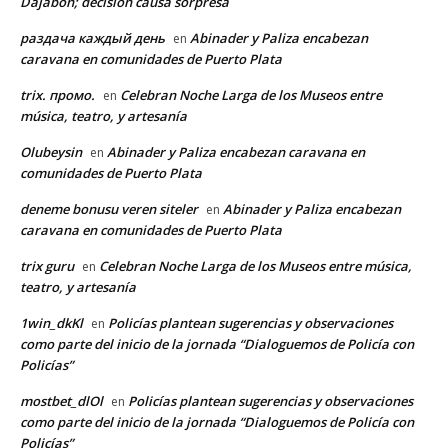
Dajabón; decisión causa sorpresa
раздача каждый день
Abinader y Paliza encabezan
en
caravana en comunidades de Puerto Plata
trix. промо.
Celebran Noche Larga de los Museos entre
en
música, teatro, y artesanía
Olubeysin
Abinader y Paliza encabezan caravana en
en
comunidades de Puerto Plata
deneme bonusu veren siteler
Abinader y Paliza encabezan
en
caravana en comunidades de Puerto Plata
trix guru
Celebran Noche Larga de los Museos entre música,
en
teatro, y artesanía
1win_dkKl
Policías plantean sugerencias y observaciones
en
como parte del inicio de la jornada “Dialoguemos de Policía con
Policías”
mostbet_dlOl
Policías plantean sugerencias y observaciones
en
como parte del inicio de la jornada “Dialoguemos de Policía con
Policías”