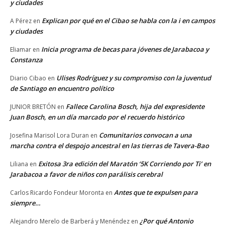
y ciudades
Explican por qué en el Cibao se habla con la i en campos
A Pérez
en
y ciudades
Inicia programa de becas para jóvenes de Jarabacoa y
Eliamar
en
Constanza
Ulises Rodríguez y su compromiso con la juventud
Diario Cibao
en
de Santiago en encuentro político
Fallece Carolina Bosch, hija del expresidente
JUNIOR BRETÓN
en
Juan Bosch, en un día marcado por el recuerdo histórico
Comunitarios convocan a una
Josefina Marisol Lora Duran
en
marcha contra el despojo ancestral en las tierras de Tavera-Bao
Exitosa 3ra edición del Maratón ‘5K Corriendo por Ti’ en
Liliana
en
Jarabacoa a favor de niños con parálisis cerebral
Antes que te expulsen para
Carlos Ricardo Fondeur Moronta
en
siempre…
¿Por qué Antonio
Alejandro Merelo de Barberá y Menéndez
en