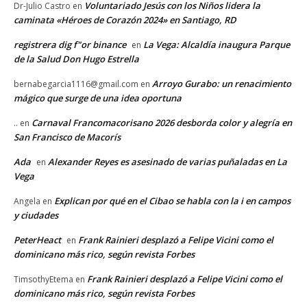
Voluntariado Jesús con los Niños lidera la
Dr-Julio Castro
en
caminata «Héroes de Corazón 2024» en Santiago, RD
registrera dig f"or binance
La Vega: Alcaldía inaugura Parque
en
de la Salud Don Hugo Estrella
Arroyo Gurabo: un renacimiento
bernabegarcia1116@gmail.com
en
mágico que surge de una idea oportuna
Carnaval Francomacorisano 2026 desborda color y alegría en
..
en
San Francisco de Macorís
Ada
Alexander Reyes es asesinado de varias puñaladas en La
en
Vega
Explican por qué en el Cibao se habla con la i en campos
Angela
en
y ciudades
PeterHeact
Frank Rainieri desplazó a Felipe Vicini como el
en
dominicano más rico, según revista Forbes
Frank Rainieri desplazó a Felipe Vicini como el
TimsothyEtema
en
dominicano más rico, según revista Forbes