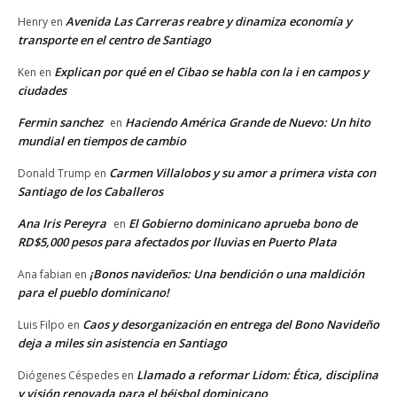
Avenida Las Carreras reabre y dinamiza economía y
Henry
en
transporte en el centro de Santiago
Explican por qué en el Cibao se habla con la i en campos y
Ken
en
ciudades
Fermin sanchez
Haciendo América Grande de Nuevo: Un hito
en
mundial en tiempos de cambio
Carmen Villalobos y su amor a primera vista con
Donald Trump
en
Santiago de los Caballeros
Ana Iris Pereyra
El Gobierno dominicano aprueba bono de
en
RD$5,000 pesos para afectados por lluvias en Puerto Plata
¡Bonos navideños: Una bendición o una maldición
Ana fabian
en
para el pueblo dominicano!
Caos y desorganización en entrega del Bono Navideño
Luis Filpo
en
deja a miles sin asistencia en Santiago
Llamado a reformar Lidom: Ética, disciplina
Diógenes Céspedes
en
y visión renovada para el béisbol dominicano