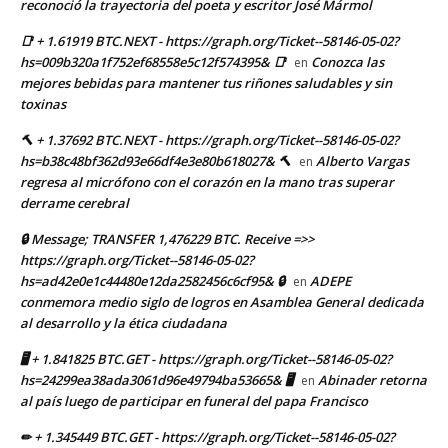
reconoció la trayectoria del poeta y escritor José Mármol
📑 + 1.61919 BTC.NEXT - https://graph.org/Ticket--58146-05-02?
hs=009b320a1f752ef68558e5c12f574395& 📑
Conozca las
en
mejores bebidas para mantener tus riñones saludables y sin
toxinas
🔨 + 1.37692 BTC.NEXT - https://graph.org/Ticket--58146-05-02?
hs=b38c48bf362d93e66df4e3e80b618027& 🔨
Alberto Vargas
en
regresa al micrófono con el corazón en la mano tras superar
derrame cerebral
🔒 Message; TRANSFER 1,476229 BTC. Receive =>>
https://graph.org/Ticket--58146-05-02?
hs=ad42e0e1c44480e12da2582456c6cf95& 🔒
ADEPE
en
conmemora medio siglo de logros en Asamblea General dedicada
al desarrollo y la ética ciudadana
🖥 + 1.841825 BTC.GET - https://graph.org/Ticket--58146-05-02?
hs=24299ea38ada3061d96e49794ba53665& 🖥
Abinader retorna
en
al país luego de participar en funeral del papa Francisco
✏ + 1.345449 BTC.GET - https://graph.org/Ticket--58146-05-02?