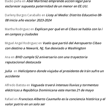
Abel Martínez emprende acción legal para
Eladio peña
en
esclarecer supuesta paternidad de un menor en EE.UU.
Licey al Medio: Distrito Educativo 08-
Darleny Burgos Caraballo
en
08 inicia año escolar 2023-2024
Explican por qué en el Cibao se habla con la i
Martha Rodriguez
en
en campos y ciudades
Vuelo que partió del Aeropuerto Cibao
Miguel Angel Rodriguez
en
con destino a Newark, NJ, fue desviado a Washington
BHD cumple 52 aniversario con una trayectoria
Ana
en
reputacional destacada
Julia
Helicóptero donde viajaba el presidente de Irán sufre un
en
accidente
Vaguada traerá intensas lluvias y tormentas
Alfredo Batista
en
eléctricas a República Dominicana este martes 21 de mayo
Francisco Alberto Caamaño es la conciencia histórica y el
Rafael
en
valor patrio en un solo ser