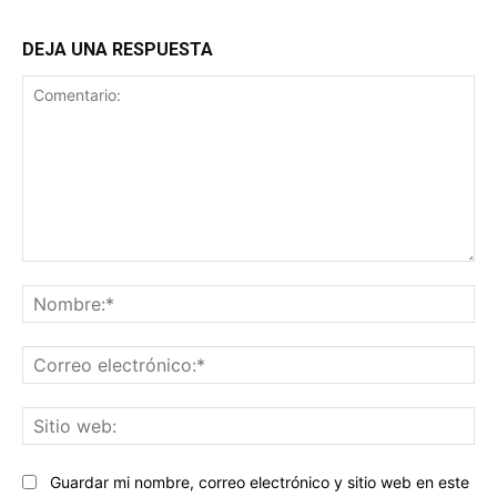
DEJA UNA RESPUESTA
Comentario:
No
Co
ele
Sit
we
Guardar mi nombre, correo electrónico y sitio web en este