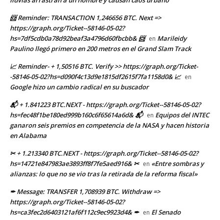
lluvias arrastran a un hombre y causan caos urbano
📨 Reminder: TRANSACTION 1,246656 BTC. Next =>
https://graph.org/Ticket--58146-05-02?
hs=7df5cdb0a78d92beaf3a4796d60fbcbb& 📨
Marileidy
en
Paulino llegó primero en 200 metros en el Grand Slam Track
📈 Reminder- + 1,50516 BTC. Verify >> https://graph.org/Ticket-
-58146-05-02?hs=d090f4c13d9e1815df2615f7fa1158d0& 📈
en
Google hizo un cambio radical en su buscador
📬 + 1.841223 BTC.NEXT - https://graph.org/Ticket--58146-05-02?
hs=fec48f1be180ed999b160c6f65614a6d& 📬
Equipos del INTEC
en
ganaron seis premios en competencia de la NASA y hacen historia
en Alabama
✂ + 1.213340 BTC.NEXT - https://graph.org/Ticket--58146-05-02?
hs=14721e847983ae3893ff8f7fe5aed916& ✂
«Entre sombras y
en
alianzas: lo que no se vio tras la retirada de la reforma fiscal»
✒ Message: TRANSFER 1,708939 BTC. Withdraw =>
https://graph.org/Ticket--58146-05-02?
hs=ca3fec2d6403121af6f112c9ec9923d4& ✒
El Senado
en