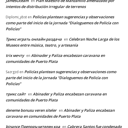
JamesOceam
Plan Maestro de Manzanillo amenazado por
en
intentos de distribución irregular de terrenos
Policías plantean sugerencias y observaciones
Diplomi_ybst
en
como parte del inicio de la jornada “Dialoguemos de Policía con
Policías”
Трикс играть онлайн раздача
Celebran Noche Larga de los
en
Museos entre música, teatro, y artesanía
trix мечту
Abinader y Paliza encabezan caravana en
en
comunidades de Puerto Plata
Policías plantean sugerencias y observaciones como
Sazrgzd
en
parte del inicio de la jornada “Dialoguemos de Policía con
Policías”
трикс сайт
Abinader y Paliza encabezan caravana en
en
comunidades de Puerto Plata
deneme bonusu veren siteler
Abinader y Paliza encabezan
en
caravana en comunidades de Puerto Plata
binance Препоръчителен код
Cabrera Santos fue condenado
en