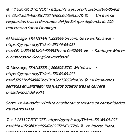
📃 + 1.926796 BTC.NEXT - https://graph.org/Ticket--58146-05-02?
hs=06a1a0d54dbd0c71211e9853eb0e3ab7& 📃
Un mes sin
en
respuestas tras el derrumbe del Jet Set que dejó más de 200
muertos en Santo Domingo
📜 Message; TRANSFER 1.238655 bitcoin. Go to withdrawal >
https://graph.org/Ticket--58146-05-02?
hs=c06e1e83d30149de586887baae0b6246& 📜
Santiago: Muere
en
el empresario Georg Schwarzbartl
⚙ Message; TRANSFER 1,266806 BTC. Withdraw =>
https://graph.org/Ticket--58146-05-02?
hs=d37611bd948867be131a3ec73059dab9& ⚙
Reuniones
en
secretas en Santiago: los juegos ocultos tras la carrera
presidencial del PRM
Serta
Abinader y Paliza encabezan caravana en comunidades
en
de Puerto Plata
📁 + 1.281127 BTC.GET - https://graph.org/Ticket--58146-05-02?
hs=8f1b10fe5f401e166d0c237f71d2677c& 📁
Puerto Plata:
en