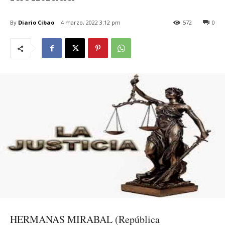
By
Diario Cibao
4 marzo, 2022 3:12 pm
572
0
HERMANAS MIRABAL (República