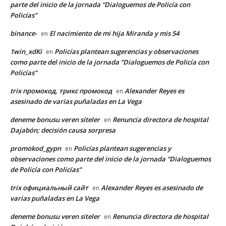
parte del inicio de la jornada “Dialoguemos de Policía con
Policías”
binance-
El nacimiento de mi hija Miranda y mis 54
en
1win_xdKi
Policías plantean sugerencias y observaciones
en
como parte del inicio de la jornada “Dialoguemos de Policía con
Policías”
trix промокод, трикс промокод
Alexander Reyes es
en
asesinado de varias puñaladas en La Vega
deneme bonusu veren siteler
Renuncia directora de hospital
en
Dajabón; decisión causa sorpresa
promokod_gypn
Policías plantean sugerencias y
en
observaciones como parte del inicio de la jornada “Dialoguemos
de Policía con Policías”
trix официальный сайт
Alexander Reyes es asesinado de
en
varias puñaladas en La Vega
deneme bonusu veren siteler
Renuncia directora de hospital
en